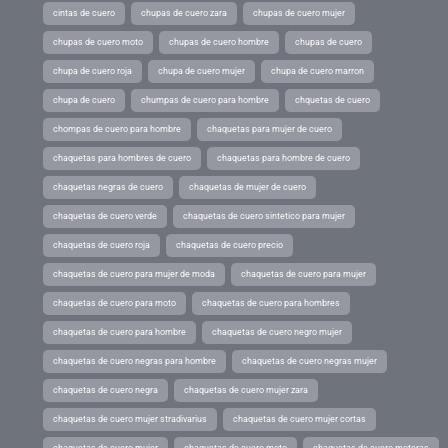
cintas de cuero
chupas de cuero zara
chupas de cuero mujer
chupas de cuero moto
chupas de cuero hombre
chupas de cuero
chupa de cuero roja
chupa de cuero mujer
chupa de cuero marron
chupa de cuero
chumpas de cuero para hombre
chquetas de cuero
chompas de cuero para hombre
chaquetas para mujer de cuero
chaquetas para hombres de cuero
chaquetas para hombre de cuero
chaquetas negras de cuero
chaquetas de mujer de cuero
chaquetas de cuero verde
chaquetas de cuero sintetico para mujer
chaquetas de cuero roja
chaquetas de cuero precio
chaquetas de cuero para mujer de moda
chaquetas de cuero para mujer
chaquetas de cuero para moto
chaquetas de cuero para hombres
chaquetas de cuero para hombre
chaquetas de cuero negro mujer
chaquetas de cuero negras para hombre
chaquetas de cuero negras mujer
chaquetas de cuero negra
chaquetas de cuero mujer zara
chaquetas de cuero mujer stradivarius
chaquetas de cuero mujer cortas