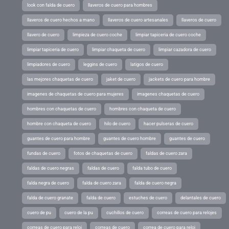
look con falda de cuero
llaveros de cuero para hombres
llaveros de cuero hechos a mano
llaveros de cuero artesanales
llaveros de cuero
llavero de cuero
limpieza de cuero coche
limpiar tapiceria de cuero coche
limpiar tapiceria de cuero
limpiar chaqueta de cuero
limpiar cazadora de cuero
limpiadores de cuero
leggins de cuero
latigos de cuero
las mejores chaquetas de cuero
jaket de cuero
jackets de cuero para hombre
imagenes de chaquetas de cuero para mujeres
imagenes chaquetas de cuero
hombres con chaquetas de cuero
hombres con chaqueta de cuero
hombre con chaqueta de cuero
hilo de cuero
hacer pulseras de cuero
guantes de cuero para hombre
guantes de cuero hombre
guantes de cuero
fundas de cuero
fotos de chaquetas de cuero
faldas de cuero zara
faldas de cuero negras
faldas de cuero
falda tubo de cuero
falda negra de cuero
falda de cuero zara
falda de cuero negra
falda de cuero granate
falda de cuero
estuches de cuero
delantales de cuero
cuero de pu
cuero de la pu
cuchillos de cuero
correas de cuero para relojes
correas de cuero para reloj
correas de cuero
correa de cuero para reloj