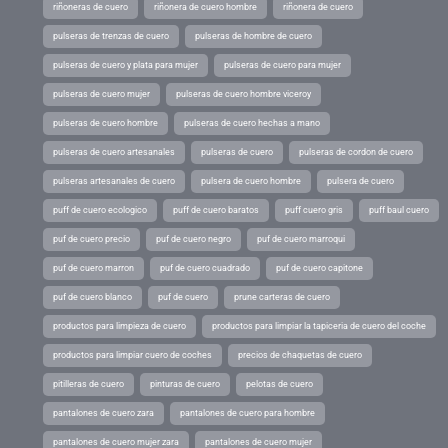
riñoneras de cuero
riñonera de cuero hombre
riñonera de cuero
pulseras de trenzas de cuero
pulseras de hombre de cuero
pulseras de cuero y plata para mujer
pulseras de cuero para mujer
pulseras de cuero mujer
pulseras de cuero hombre viceroy
pulseras de cuero hombre
pulseras de cuero hechas a mano
pulseras de cuero artesanales
pulseras de cuero
pulseras de cordon de cuero
pulseras artesanales de cuero
pulsera de cuero hombre
pulsera de cuero
puff de cuero ecologico
puff de cuero baratos
puff cuero gris
puff baul cuero
puf de cuero precio
puf de cuero negro
puf de cuero marroqui
puf de cuero marron
puf de cuero cuadrado
puf de cuero capitone
puf de cuero blanco
puf de cuero
prune carteras de cuero
productos para limpieza de cuero
productos para limpiar la tapiceria de cuero del coche
productos para limpiar cuero de coches
precios de chaquetas de cuero
pitilleras de cuero
pinturas de cuero
pelotas de cuero
pantalones de cuero zara
pantalones de cuero para hombre
pantalones de cuero mujer zara
pantalones de cuero mujer