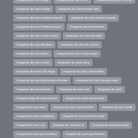
chaquetas de cuero mujer
chaquetas de cuero moto
chaquetas de cuero moteras
chaquetas de cuero mango
chaquetas de cuero hombre zara
chaquetas de cuero hombre rockeras
chaquetas de cuero hombre baratas
chaquetas de cuero hombre amazon
chaquetas de cuero hombre
chaquetas de cuero estilo motero
chaquetas de cuero de mujer
chaquetas de cuero de dama
chaquetas de cuero de colores
chaquetas de cuero dama
chaquetas de cuero cortas mujer
chaquetas de cuero cortas
chaquetas de cuero chica
chaquetas de cuero cafe mujer
chaquetas de cuero cafe hombre
chaquetas de cuero blancas para hombre
chaquetas de cuero baratas mujer
chaquetas de cuero baratas
chaquetas de cuero azul
chaquetas de cuero
chaqueta negra de cuero hombre
chaqueta de cuero zara hombre
chaqueta de cuero zara
chaqueta de cuero verde hombre
chaqueta de cuero verde
chaqueta de cuero stradivarius
chaqueta de cuero sintetico mujer
chaqueta de cuero roja
chaqueta de cuero precio
chaqueta de cuero para mujer
chaqueta de cuero para hombres
chaqueta de cuero para hombre