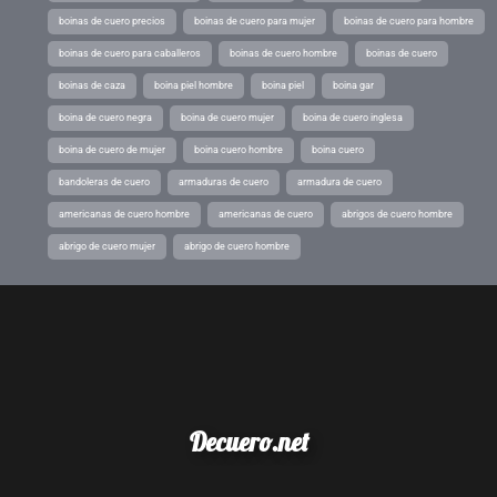
boinas de cuero precios
boinas de cuero para mujer
boinas de cuero para hombre
boinas de cuero para caballeros
boinas de cuero hombre
boinas de cuero
boinas de caza
boina piel hombre
boina piel
boina gar
boina de cuero negra
boina de cuero mujer
boina de cuero inglesa
boina de cuero de mujer
boina cuero hombre
boina cuero
bandoleras de cuero
armaduras de cuero
armadura de cuero
americanas de cuero hombre
americanas de cuero
abrigos de cuero hombre
abrigo de cuero mujer
abrigo de cuero hombre
Decuero.net