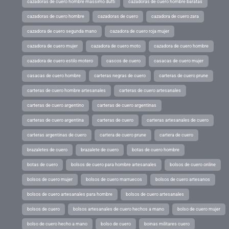
cazadoras de cuero hombre massimo dutti
cazadoras de cuero hombre baratas
cazadoras de cuero hombre
cazadoras de cuero
cazadora de cuero zara
cazadora de cuero segunda mano
cazadora de cuero roja mujer
cazadora de cuero mujer
cazadora de cuero moto
cazadora de cuero hombre
cazadora de cuero estilo motero
cascos de cuero
casacas de cuero mujer
casacas de cuero hombre
carteras negras de cuero
carteras de cuero prune
carteras de cuero hombre artesanales
carteras de cuero artesanales
carteras de cuero argentino
carteras de cuero argentinas
carteras de cuero argentina
carteras de cuero
carteras artesanales de cuero
carteras argentinas de cuero
cartera de cuero prune
cartera de cuero
brazaletes de cuero
brazalete de cuero
botas de cuero hombre
botas de cuero
bolsos de cuero para hombre artesanales
bolsos de cuero online
bolsos de cuero mujer
bolsos de cuero marruecos
bolsos de cuero artesanos
bolsos de cuero artesanales para hombre
bolsos de cuero artesanales
bolsos de cuero
bolsos artesanales de cuero hechos a mano
bolso de cuero mujer
bolso de cuero hecho a mano
bolso de cuero
boinas militares cuero