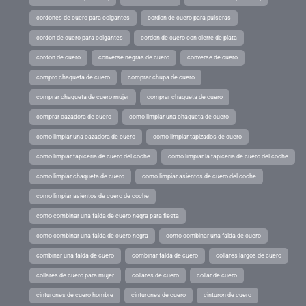
cordones de cuero para colgantes
cordon de cuero para pulseras
cordon de cuero para colgantes
cordon de cuero con cierre de plata
cordon de cuero
converse negras de cuero
converse de cuero
compro chaqueta de cuero
comprar chupa de cuero
comprar chaqueta de cuero mujer
comprar chaqueta de cuero
comprar cazadora de cuero
como limpiar una chaqueta de cuero
como limpiar una cazadora de cuero
como limpiar tapizados de cuero
como limpiar tapiceria de cuero del coche
como limpiar la tapiceria de cuero del coche
como limpiar chaqueta de cuero
como limpiar asientos de cuero del coche
como limpiar asientos de cuero de coche
como combinar una falda de cuero negra para fiesta
como combinar una falda de cuero negra
como combinar una falda de cuero
combinar una falda de cuero
combinar falda de cuero
collares largos de cuero
collares de cuero para mujer
collares de cuero
collar de cuero
cinturones de cuero hombre
cinturones de cuero
cinturon de cuero