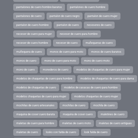
pantalones de cuero hombre baratos
pantalones de cuero hombre
pantalones de cuero
pantalon de cuero negro
pantalon de cuero mujer
pantalon de cuero hombre
pantalon de cuero
neceseres de cuero
neceser de cuero para mujer
neceser de cuero para hombre
neceser de cuero hombre
neceser de cuero
muñequeras de cuero
muñequera de cuero
monos de cuero para moto
monos de cuero baratos
monos de cuero
mono de cuero para moto
mono de cuero moto
mono de cuero
monederos de cuero
modelos de chaquetas de cuero para mujer
modelos de chaquetas de cuero para hombre
modelos de chaquetas de cuero para dama
modelos de chaquetas de cuero
modelos de casacas de cuero para hombre
modelos chaquetas de cuero para mujer
modelos chaquetas de cuero mujer
mochilas de cuero artesanales
mochilas de cuero
mochila de cuero
maquina de coser cuero barata
maquina de coser cuero
maletines de cuero
maletas de cuero para hombre
maletas de cuero moto
maletas de cuero antiguas
maletas de cuero
looks con falda de cuero
look falda de cuero