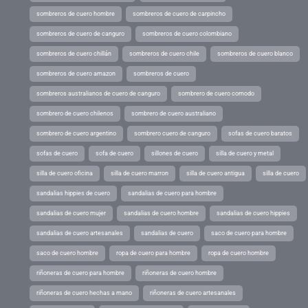
sombreros de cuero hombre
sombreros de cuero de carpincho
sombreros de cuero de canguro
sombreros de cuero colombiano
sombreros de cuero chillán
sombreros de cuero chile
sombreros de cuero blanco
sombreros de cuero amazon
sombreros de cuero
sombreros australianos de cuero de canguro
sombrero de cuero comodo
sombrero de cuero chilenos
sombrero de cuero australiano
sombrero de cuero argentino
sombrero cuero de canguro
sofas de cuero baratos
sofas de cuero
sofa de cuero
sillones de cuero
silla de cuero y metal
silla de cuero oficina
silla de cuero marron
silla de cuero antigua
silla de cuero
sandalias hippies de cuero
sandalias de cuero para hombre
sandalias de cuero mujer
sandalias de cuero hombre
sandalias de cuero hippies
sandalias de cuero artesanales
sandalias de cuero
saco de cuero para hombre
saco de cuero hombre
ropa de cuero para hombre
ropa de cuero hombre
riñoneras de cuero para hombre
riñoneras de cuero hombre
riñoneras de cuero hechas a mano
riñoneras de cuero artesanales