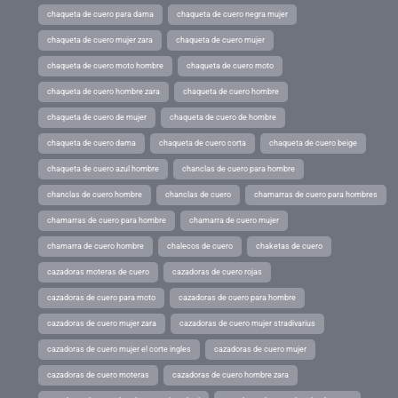
chaqueta de cuero para dama
chaqueta de cuero negra mujer
chaqueta de cuero mujer zara
chaqueta de cuero mujer
chaqueta de cuero moto hombre
chaqueta de cuero moto
chaqueta de cuero hombre zara
chaqueta de cuero hombre
chaqueta de cuero de mujer
chaqueta de cuero de hombre
chaqueta de cuero dama
chaqueta de cuero corta
chaqueta de cuero beige
chaqueta de cuero azul hombre
chanclas de cuero para hombre
chanclas de cuero hombre
chanclas de cuero
chamarras de cuero para hombres
chamarras de cuero para hombre
chamarra de cuero mujer
chamarra de cuero hombre
chalecos de cuero
chaketas de cuero
cazadoras moteras de cuero
cazadoras de cuero rojas
cazadoras de cuero para moto
cazadoras de cuero para hombre
cazadoras de cuero mujer zara
cazadoras de cuero mujer stradivarius
cazadoras de cuero mujer el corte ingles
cazadoras de cuero mujer
cazadoras de cuero moteras
cazadoras de cuero hombre zara