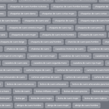
zara
chaquetas de cuero hombre rockeras
chaquetas de cuero hombre baratas
chaquetas de
ores
chaquetas de cuero dama
chaquetas de cuero cortas mujer
chaquetas de cuero cortas
s de cuero baratas
chaquetas de cuero azul
chaquetas de cuero
chaqueta negra de cuero ho
ius
chaqueta de cuero sintetico mujer
chaqueta de cuero roja
chaqueta de cuero precio
 zara
chaqueta de cuero mujer
chaqueta de cuero moto hombre
chaqueta de cuero moto
chaqueta de cuero beige
chaqueta de cuero azul hombre
chanclas de cuero para hombre
cha
e
chalecos de cuero
chaketas de cuero
cazadoras moteras de cuero
cazadoras de cuero
ro mujer el corte ingles
cazadoras de cuero mujer
cazadoras de cuero moteras
cazadoras de
cazadora de cuero zara
cazadora de cuero segunda mano
cazadora de cuero roja mujer
c
as de cuero hombre
carteras negras de cuero
carteras de cuero prune
carteras de cuero hom
eras artesanales de cuero
carteras argentinas de cuero
cartera de cuero prune
cartera de cue
r
bolsos de cuero marruecos
bolsos de cuero artesanos
bolsos de cuero artesanales para ho
ho a mano
bolso de cuero
boinas militares cuero
boinas de cuero precios
boinas de cuero
boina piel
boina gar
boina de cuero negra
boina de cuero mujer
boina de cuero inglesa
s de cuero
abrigos de cuero hombre
abrigo de cuero mujer
abrigo de cuero hombre