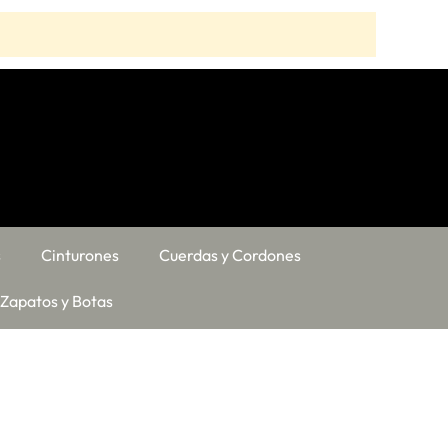
s
Cinturones
Cuerdas y Cordones
Zapatos y Botas