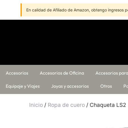
En calidad de Afiliado de Amazon, obtengo ingresos po
Accesorios
Accesorios de Oficina
Accesorios para
Equipaje y Viajes
Joyas y accesorios
Otros
Pa
Inicio
/
Ropa de cuero
/ Chaqueta LS2 