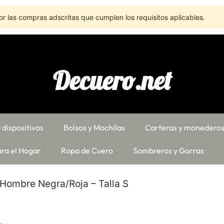
r las compras adscritas que cumplen los requisitos aplicables.
Decuero.net
 dispositivos
Bolsos y Mochilas
Carteras y monedero
ra el Hogar
Ropa de Cuero
Sombreros y Gorras
Hombre Negra/Roja – Talla S