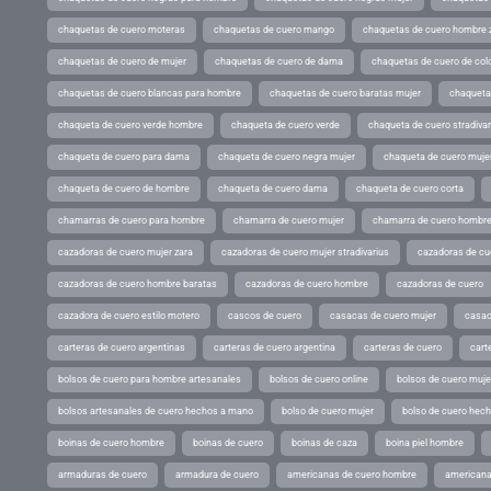
chaquetas de cuero moteras
chaquetas de cuero mango
chaquetas de cuero hombre 
chaquetas de cuero de mujer
chaquetas de cuero de dama
chaquetas de cuero de col
chaquetas de cuero blancas para hombre
chaquetas de cuero baratas mujer
chaqueta
chaqueta de cuero verde hombre
chaqueta de cuero verde
chaqueta de cuero stradivar
chaqueta de cuero para dama
chaqueta de cuero negra mujer
chaqueta de cuero mujer
chaqueta de cuero de hombre
chaqueta de cuero dama
chaqueta de cuero corta
chamarras de cuero para hombre
chamarra de cuero mujer
chamarra de cuero hombr
cazadoras de cuero mujer zara
cazadoras de cuero mujer stradivarius
cazadoras de cue
cazadoras de cuero hombre baratas
cazadoras de cuero hombre
cazadoras de cuero
cazadora de cuero estilo motero
cascos de cuero
casacas de cuero mujer
casac
carteras de cuero argentinas
carteras de cuero argentina
carteras de cuero
cart
bolsos de cuero para hombre artesanales
bolsos de cuero online
bolsos de cuero muje
bolsos artesanales de cuero hechos a mano
bolso de cuero mujer
bolso de cuero hec
boinas de cuero hombre
boinas de cuero
boinas de caza
boina piel hombre
armaduras de cuero
armadura de cuero
americanas de cuero hombre
americana