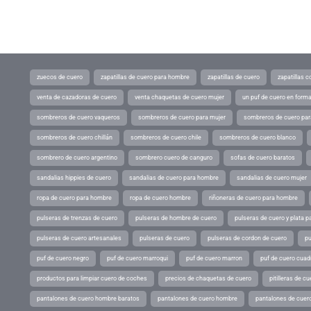
zuecos de cuero
zapatillas de cuero para hombre
zapatillas de cuero
zapatillas 
venta de cazadoras de cuero
venta chaquetas de cuero mujer
un puf de cuero en form
sombreros de cuero vaqueros
sombreros de cuero para mujer
sombreros de cuero pa
sombreros de cuero chillán
sombreros de cuero chile
sombreros de cuero blanco
sombrero de cuero argentino
sombrero cuero de canguro
sofas de cuero baratos
sandalias hippies de cuero
sandalias de cuero para hombre
sandalias de cuero mujer
ropa de cuero para hombre
ropa de cuero hombre
riñoneras de cuero para hombre
pulseras de trenzas de cuero
pulseras de hombre de cuero
pulseras de cuero y plata p
pulseras de cuero artesanales
pulseras de cuero
pulseras de cordon de cuero
pu
puf de cuero negro
puf de cuero marroqui
puf de cuero marron
puf de cuero cuad
productos para limpiar cuero de coches
precios de chaquetas de cuero
pitilleras de cu
pantalones de cuero hombre baratos
pantalones de cuero hombre
pantalones de cuer