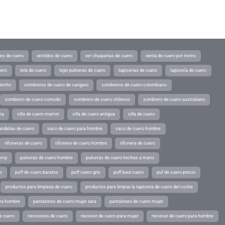
tes de cuero
vestidos de cuero
ver chaquetas de cuero
venta de cuero por metro
uero
tela de cuero
tejer pulseras de cuero
tapicerias de cuero
tapicería de cuero
pincho
sombreros de cuero de canguro
sombreros de cuero colombiano
sombrero de cuero comodo
sombrero de cuero chilenos
sombrero de cuero australiano
ina
silla de cuero marron
silla de cuero antigua
silla de cuero
andalias de cuero
saco de cuero para hombre
saco de cuero hombre
riñoneras de cuero
riñonera de cuero hombre
riñonera de cuero
eroy
pulseras de cuero hombre
pulseras de cuero hechas a mano
o
puff de cuero baratos
puff cuero gris
puff baul cuero
puf de cuero precio
productos para limpieza de cuero
productos para limpiar la tapiceria de cuero del coche
ara hombre
pantalones de cuero mujer zara
pantalones de cuero mujer
e cuero
neceseres de cuero
neceser de cuero para mujer
neceser de cuero para hombre