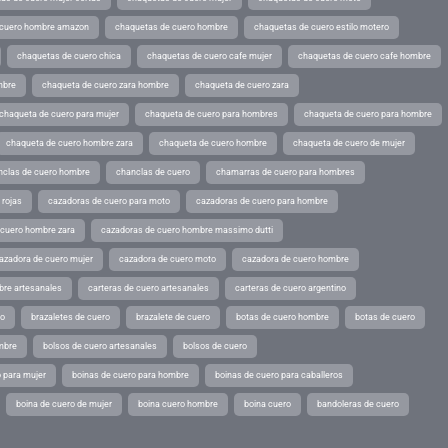
 cuero hombre amazon
chaquetas de cuero hombre
chaquetas de cuero estilo motero
chaquetas de cuero chica
chaquetas de cuero cafe mujer
chaquetas de cuero cafe hombre
mbre
chaqueta de cuero zara hombre
chaqueta de cuero zara
chaqueta de cuero para mujer
chaqueta de cuero para hombres
chaqueta de cuero para hombre
chaqueta de cuero hombre zara
chaqueta de cuero hombre
chaqueta de cuero de mujer
nclas de cuero hombre
chanclas de cuero
chamarras de cuero para hombres
 rojas
cazadoras de cuero para moto
cazadoras de cuero para hombre
 cuero hombre zara
cazadoras de cuero hombre massimo dutti
azadora de cuero mujer
cazadora de cuero moto
cazadora de cuero hombre
bre artesanales
carteras de cuero artesanales
carteras de cuero argentino
ro
brazaletes de cuero
brazalete de cuero
botas de cuero hombre
botas de cuero
mbre
bolsos de cuero artesanales
bolsos de cuero
 para mujer
boinas de cuero para hombre
boinas de cuero para caballeros
boina de cuero de mujer
boina cuero hombre
boina cuero
bandoleras de cuero