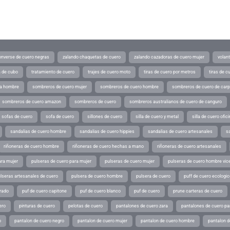
converse de cuero negras
zalando chaquetas de cuero
zalando cazadoras de cuero mujer
volan
a de cubo
tratamiento de cuero
trajes de cuero moto
tiras de cuero por metros
tiras de c
ra hombre
sombreros de cuero mujer
sombreros de cuero hombre
sombreros de cuero de car
sombreros de cuero amazon
sombreros de cuero
sombreros australianos de cuero de canguro
sofas de cuero
sofa de cuero
sillones de cuero
silla de cuero y metal
silla de cuero ofic
sandalias de cuero hombre
sandalias de cuero hippies
sandalias de cuero artesanales
s
riñoneras de cuero hombre
riñoneras de cuero hechas a mano
riñoneras de cuero artesanales
ara mujer
pulseras de cuero para mujer
pulseras de cuero mujer
pulseras de cuero hombre vic
lseras artesanales de cuero
pulsera de cuero hombre
pulsera de cuero
puff de cuero ecologic
rado
puf de cuero capitone
puf de cuero blanco
puf de cuero
prune carteras de cuero
ero
pinturas de cuero
pelotas de cuero
pantalones de cuero zara
pantalones de cuero p
o
pantalon de cuero negro
pantalon de cuero mujer
pantalon de cuero hombre
pantalon d