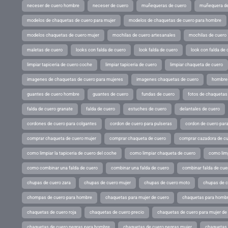
neceser de cuero hombre
neceser de cuero
muñequeras de cuero
muñequera de
modelos de chaquetas de cuero para mujer
modelos de chaquetas de cuero para hombre
modelos chaquetas de cuero mujer
mochilas de cuero artesanales
mochilas de cuero
maletas de cuero
looks con falda de cuero
look falda de cuero
look con falda de 
limpiar tapiceria de cuero coche
limpiar tapiceria de cuero
limpiar chaqueta de cuero
imagenes de chaquetas de cuero para mujeres
imagenes chaquetas de cuero
hombres
guantes de cuero hombre
guantes de cuero
fundas de cuero
fotos de chaquetas
falda de cuero granate
falda de cuero
estuches de cuero
delantales de cuero
cordones de cuero para colgantes
cordon de cuero para pulseras
cordon de cuero par
comprar chaqueta de cuero mujer
comprar chaqueta de cuero
comprar cazadora de c
como limpiar la tapiceria de cuero del coche
como limpiar chaqueta de cuero
como limp
como combinar una falda de cuero
combinar una falda de cuero
combinar falda de cue
chupas de cuero zara
chupas de cuero mujer
chupas de cuero moto
chupas de 
chompas de cuero para hombre
chaquetas para mujer de cuero
chaquetas para hombr
chaquetas de cuero roja
chaquetas de cuero precio
chaquetas de cuero para mujer d
chaquetas de cuero negras para hombre
chaquetas de cuero negras mujer
chaquetas 