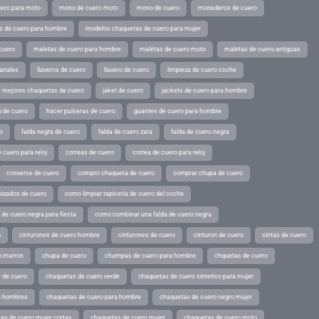
ero para moto
mono de cuero moto
mono de cuero
monederos de cuero
s de cuero para hombre
modelos chaquetas de cuero para mujer
cuero
maletas de cuero para hombre
maletas de cuero moto
maletas de cuero antiguas
sanales
llaveros de cuero
llavero de cuero
limpieza de cuero coche
s mejores chaquetas de cuero
jaket de cuero
jackets de cuero para hombre
o de cuero
hacer pulseras de cuero
guantes de cuero para hombre
o
falda negra de cuero
falda de cuero zara
falda de cuero negra
 cuero para reloj
correas de cuero
correa de cuero para reloj
converse de cuero
compro chaqueta de cuero
comprar chupa de cuero
pizados de cuero
como limpiar tapiceria de cuero del coche
de cuero negra para fiesta
como combinar una falda de cuero negra
o
cinturones de cuero hombre
cinturones de cuero
cinturon de cuero
cintas de cuero
o marron
chupa de cuero
chumpas de cuero para hombre
chquetas de cuero
 de cuero
chaquetas de cuero verde
chaquetas de cuero sintetico para mujer
a hombres
chaquetas de cuero para hombre
chaquetas de cuero negro mujer
as de cuero mujer cortas
chaquetas de cuero mujer
chaquetas de cuero moto