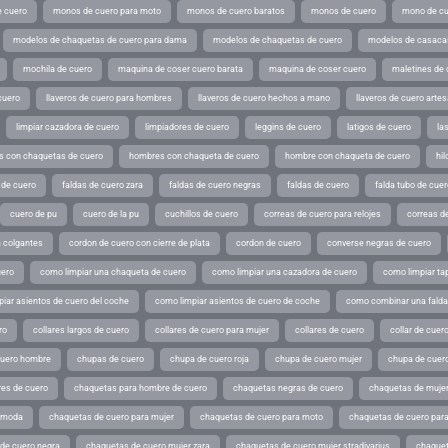
 cuero
monos de cuero para moto
monos de cuero baratos
monos de cuero
mono de cu
modelos de chaquetas de cuero para dama
modelos de chaquetas de cuero
modelos de casaca
mochila de cuero
maquina de coser cuero barata
maquina de coser cuero
maletines de 
cuero
llaveros de cuero para hombres
llaveros de cuero hechos a mano
llaveros de cuero arte
limpiar cazadora de cuero
limpiadores de cuero
leggins de cuero
latigos de cuero
la
 con chaquetas de cuero
hombres con chaqueta de cuero
hombre con chaqueta de cuero
hil
 de cuero
faldas de cuero zara
faldas de cuero negras
faldas de cuero
falda tubo de cuer
cuero de pu
cuero de la pu
cuchillos de cuero
correas de cuero para relojes
correas de
a colgantes
cordon de cuero con cierre de plata
cordon de cuero
converse negras de cuero
uero
como limpiar una chaqueta de cuero
como limpiar una cazadora de cuero
como limpiar ta
iar asientos de cuero del coche
como limpiar asientos de cuero de coche
como combinar una falda 
ro
collares largos de cuero
collares de cuero para mujer
collares de cuero
collar de cuer
cuero hombre
chupas de cuero
chupa de cuero roja
chupa de cuero mujer
chupa de cuer
es de cuero
chaquetas para hombre de cuero
chaquetas negras de cuero
chaquetas de mujer
e moda
chaquetas de cuero para mujer
chaquetas de cuero para moto
chaquetas de cuero par
de cuero negra
chaquetas de cuero mujer zara
chaquetas de cuero mujer stradivarius
chaquet