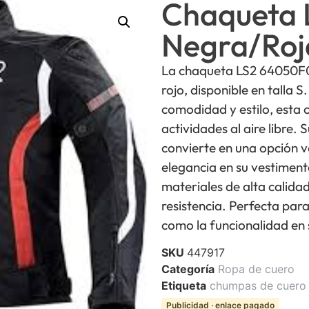
Chaqueta 
Negra/Roja
La chaqueta LS2 64050F0
rojo, disponible en talla
comodidad y estilo, esta 
actividades al aire libre.
convierte en una opción v
elegancia en su vestimen
materiales de alta calida
resistencia. Perfecta par
como la funcionalidad en 
SKU
447917
Categoría
Ropa de cuero
Etiqueta
chumpas de cuero
Publicidad · enlace pagado