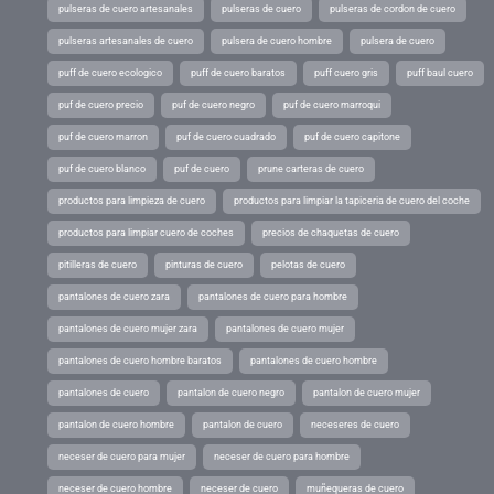
pulseras de cuero artesanales
pulseras de cuero
pulseras de cordon de cuero
pulseras artesanales de cuero
pulsera de cuero hombre
pulsera de cuero
puff de cuero ecologico
puff de cuero baratos
puff cuero gris
puff baul cuero
puf de cuero precio
puf de cuero negro
puf de cuero marroqui
puf de cuero marron
puf de cuero cuadrado
puf de cuero capitone
puf de cuero blanco
puf de cuero
prune carteras de cuero
productos para limpieza de cuero
productos para limpiar la tapiceria de cuero del coche
productos para limpiar cuero de coches
precios de chaquetas de cuero
pitilleras de cuero
pinturas de cuero
pelotas de cuero
pantalones de cuero zara
pantalones de cuero para hombre
pantalones de cuero mujer zara
pantalones de cuero mujer
pantalones de cuero hombre baratos
pantalones de cuero hombre
pantalones de cuero
pantalon de cuero negro
pantalon de cuero mujer
pantalon de cuero hombre
pantalon de cuero
neceseres de cuero
neceser de cuero para mujer
neceser de cuero para hombre
neceser de cuero hombre
neceser de cuero
muñequeras de cuero