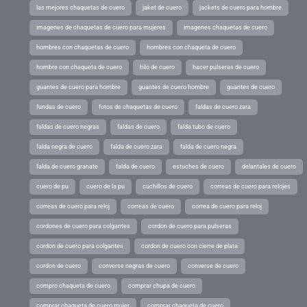
las mejores chaquetas de cuero
jaket de cuero
jackets de cuero para hombre
imagenes de chaquetas de cuero para mujeres
imagenes chaquetas de cuero
hombres con chaquetas de cuero
hombres con chaqueta de cuero
hombre con chaqueta de cuero
hilo de cuero
hacer pulseras de cuero
guantes de cuero para hombre
guantes de cuero hombre
guantes de cuero
fundas de cuero
fotos de chaquetas de cuero
faldas de cuero zara
faldas de cuero negras
faldas de cuero
falda tubo de cuero
falda negra de cuero
falda de cuero zara
falda de cuero negra
falda de cuero granate
falda de cuero
estuches de cuero
delantales de cuero
cuero de pu
cuero de la pu
cuchillos de cuero
correas de cuero para relojes
correas de cuero para reloj
correas de cuero
correa de cuero para reloj
cordones de cuero para colgantes
cordon de cuero para pulseras
cordon de cuero para colgantes
cordon de cuero con cierre de plata
cordon de cuero
converse negras de cuero
converse de cuero
compro chaqueta de cuero
comprar chupa de cuero
comprar chaqueta de cuero mujer
comprar chaqueta de cuero