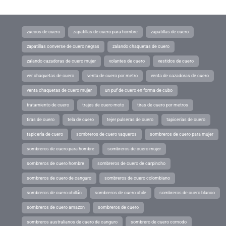
zuecos de cuero
zapatillas de cuero para hombre
zapatillas de cuero
zapatillas converse de cuero negras
zalando chaquetas de cuero
zalando cazadoras de cuero mujer
volantes de cuero
vestidos de cuero
ver chaquetas de cuero
venta de cuero por metro
venta de cazadoras de cuero
venta chaquetas de cuero mujer
un puf de cuero en forma de cubo
tratamiento de cuero
trajes de cuero moto
tiras de cuero por metros
tiras de cuero
tela de cuero
tejer pulseras de cuero
tapicerias de cuero
tapicería de cuero
sombreros de cuero vaqueros
sombreros de cuero para mujer
sombreros de cuero para hombre
sombreros de cuero mujer
sombreros de cuero hombre
sombreros de cuero de carpincho
sombreros de cuero de canguro
sombreros de cuero colombiano
sombreros de cuero chillán
sombreros de cuero chile
sombreros de cuero blanco
sombreros de cuero amazon
sombreros de cuero
sombreros australianos de cuero de canguro
sombrero de cuero comodo