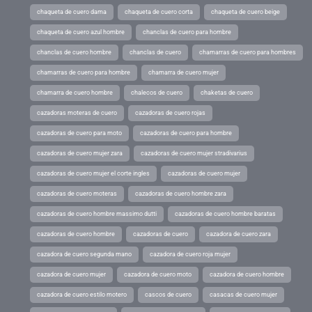
chaqueta de cuero dama
chaqueta de cuero corta
chaqueta de cuero beige
chaqueta de cuero azul hombre
chanclas de cuero para hombre
chanclas de cuero hombre
chanclas de cuero
chamarras de cuero para hombres
chamarras de cuero para hombre
chamarra de cuero mujer
chamarra de cuero hombre
chalecos de cuero
chaketas de cuero
cazadoras moteras de cuero
cazadoras de cuero rojas
cazadoras de cuero para moto
cazadoras de cuero para hombre
cazadoras de cuero mujer zara
cazadoras de cuero mujer stradivarius
cazadoras de cuero mujer el corte ingles
cazadoras de cuero mujer
cazadoras de cuero moteras
cazadoras de cuero hombre zara
cazadoras de cuero hombre massimo dutti
cazadoras de cuero hombre baratas
cazadoras de cuero hombre
cazadoras de cuero
cazadora de cuero zara
cazadora de cuero segunda mano
cazadora de cuero roja mujer
cazadora de cuero mujer
cazadora de cuero moto
cazadora de cuero hombre
cazadora de cuero estilo motero
cascos de cuero
casacas de cuero mujer