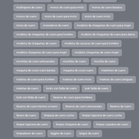
muñequera de cuero
monos de cuero para moto
monos de cuero baratos
monos de cuero
mono de cuero para moto
mono de cuero moto
mono de cuero
monederos de cuero
modelos de chaquetas de cuero para mujer
modelos de chaquetas de cuero para hombre
modelos de chaquetas de cuero para dama
modelos de chaquetas de cuero
modelos de casacas de cuero para hombre
modelos chaquetas de cuero para mujer
modelos chaquetas de cuero mujer
mochilas de cuero artesanales
mochilas de cuero
mochila de cuero
maquina de coser cuero barata
maquina de coser cuero
maletines de cuero
maletas de cuero para hombre
maletas de cuero moto
maletas de cuero antiguas
maletas de cuero
looks con falda de cuero
look falda de cuero
look con falda de cuero
llaveros de cuero para hombres
llaveros de cuero hechos a mano
llaveros de cuero artesanales
llaveros de cuero
llavero de cuero
limpieza de cuero coche
limpiar tapiceria de cuero coche
limpiar tapiceria de cuero
limpiar chaqueta de cuero
limpiar cazadora de cuero
limpiadores de cuero
leggins de cuero
latigos de cuero