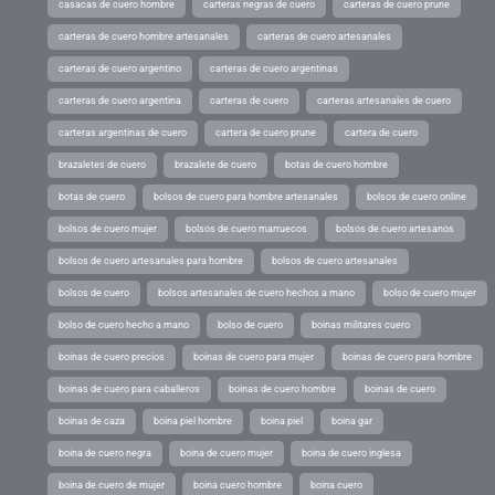
casacas de cuero hombre
carteras negras de cuero
carteras de cuero prune
carteras de cuero hombre artesanales
carteras de cuero artesanales
carteras de cuero argentino
carteras de cuero argentinas
carteras de cuero argentina
carteras de cuero
carteras artesanales de cuero
carteras argentinas de cuero
cartera de cuero prune
cartera de cuero
brazaletes de cuero
brazalete de cuero
botas de cuero hombre
botas de cuero
bolsos de cuero para hombre artesanales
bolsos de cuero online
bolsos de cuero mujer
bolsos de cuero marruecos
bolsos de cuero artesanos
bolsos de cuero artesanales para hombre
bolsos de cuero artesanales
bolsos de cuero
bolsos artesanales de cuero hechos a mano
bolso de cuero mujer
bolso de cuero hecho a mano
bolso de cuero
boinas militares cuero
boinas de cuero precios
boinas de cuero para mujer
boinas de cuero para hombre
boinas de cuero para caballeros
boinas de cuero hombre
boinas de cuero
boinas de caza
boina piel hombre
boina piel
boina gar
boina de cuero negra
boina de cuero mujer
boina de cuero inglesa
boina de cuero de mujer
boina cuero hombre
boina cuero