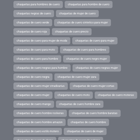
chaquetas para hombres de cuero
chaquetas para hombre de cuero
chaquetas negras de cuero
chaquetas de mujer de cuero
chaquetas de cuero verde
chaquetas de cuero sintetico para mujer
chaquetas de cuero roja
chaquetas de cuero precio
chaquetas de cuero para mujer de moda
chaquetas de cuero para mujer
chaquetas de cuero para moto
chaquetas de cuero para hombres
chaquetas de cuero para hombre
chaquetas de cuero negro mujer
chaquetas de cuero negras para hombre
chaquetas de cuero negras mujer
chaquetas de cuero negra
chaquetas de cuero mujer zara
chaquetas de cuero mujer stradivarius
chaquetas de cuero mujer cortas
chaquetas de cuero mujer
chaquetas de cuero moto
chaquetas de cuero moteras
chaquetas de cuero mango
chaquetas de cuero hombre zara
chaquetas de cuero hombre rockeras
chaquetas de cuero hombre baratas
chaquetas de cuero hombre amazon
chaquetas de cuero hombre
chaquetas de cuero estilo motero
chaquetas de cuero de mujer