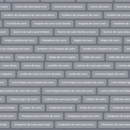
 cuero
monos de cuero para moto
monos de cuero baratos
monos de cuero
mono de cu
modelos de chaquetas de cuero para dama
modelos de chaquetas de cuero
modelos de casaca
mochila de cuero
maquina de coser cuero barata
maquina de coser cuero
maletines de 
cuero
llaveros de cuero para hombres
llaveros de cuero hechos a mano
llaveros de cuero arte
limpiar cazadora de cuero
limpiadores de cuero
leggins de cuero
latigos de cuero
la
 con chaquetas de cuero
hombres con chaqueta de cuero
hombre con chaqueta de cuero
hil
 de cuero
faldas de cuero zara
faldas de cuero negras
faldas de cuero
falda tubo de cuer
cuero de pu
cuero de la pu
cuchillos de cuero
correas de cuero para relojes
correas de
a colgantes
cordon de cuero con cierre de plata
cordon de cuero
converse negras de cuero
uero
como limpiar una chaqueta de cuero
como limpiar una cazadora de cuero
como limpiar ta
iar asientos de cuero del coche
como limpiar asientos de cuero de coche
como combinar una falda 
ro
collares largos de cuero
collares de cuero para mujer
collares de cuero
collar de cuer
cuero hombre
chupas de cuero
chupa de cuero roja
chupa de cuero mujer
chupa de cuer
es de cuero
chaquetas para hombre de cuero
chaquetas negras de cuero
chaquetas de mujer
e moda
chaquetas de cuero para mujer
chaquetas de cuero para moto
chaquetas de cuero par