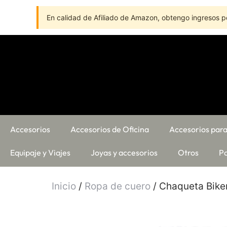
En calidad de Afiliado de Amazon, obtengo ingresos po
Accesorios
Accesorios de Oficina
Accesorios para
Equipaje y Viajes
Joyas y accesorios
Otros
Pa
Inicio
/
Ropa de cuero
/ Chaqueta Bike