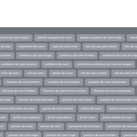
converse de cuero negras
zalando chaquetas de cuero
zalando cazadoras de cuero mujer
volan
a de cubo
tratamiento de cuero
trajes de cuero moto
tiras de cuero por metros
tiras de c
ra hombre
sombreros de cuero mujer
sombreros de cuero hombre
sombreros de cuero de car
sombreros de cuero amazon
sombreros de cuero
sombreros australianos de cuero de canguro
sofas de cuero
sofa de cuero
sillones de cuero
silla de cuero y metal
silla de cuero ofic
sandalias de cuero hombre
sandalias de cuero hippies
sandalias de cuero artesanales
s
riñoneras de cuero hombre
riñoneras de cuero hechas a mano
riñoneras de cuero artesanales
ara mujer
pulseras de cuero para mujer
pulseras de cuero mujer
pulseras de cuero hombre vic
lseras artesanales de cuero
pulsera de cuero hombre
pulsera de cuero
puff de cuero ecologic
rado
puf de cuero capitone
puf de cuero blanco
puf de cuero
prune carteras de cuero
ero
pinturas de cuero
pelotas de cuero
pantalones de cuero zara
pantalones de cuero p
o
pantalon de cuero negro
pantalon de cuero mujer
pantalon de cuero hombre
pantalon d