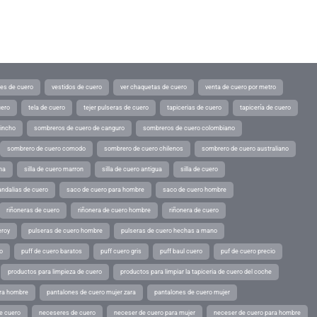
tes de cuero
vestidos de cuero
ver chaquetas de cuero
venta de cuero por metro
uero
tela de cuero
tejer pulseras de cuero
tapicerias de cuero
tapicería de cuero
pincho
sombreros de cuero de canguro
sombreros de cuero colombiano
sombrero de cuero comodo
sombrero de cuero chilenos
sombrero de cuero australiano
ina
silla de cuero marron
silla de cuero antigua
silla de cuero
andalias de cuero
saco de cuero para hombre
saco de cuero hombre
riñoneras de cuero
riñonera de cuero hombre
riñonera de cuero
eroy
pulseras de cuero hombre
pulseras de cuero hechas a mano
o
puff de cuero baratos
puff cuero gris
puff baul cuero
puf de cuero precio
productos para limpieza de cuero
productos para limpiar la tapiceria de cuero del coche
ara hombre
pantalones de cuero mujer zara
pantalones de cuero mujer
e cuero
neceseres de cuero
neceser de cuero para mujer
neceser de cuero para hombre