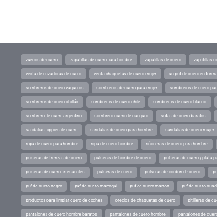
zuecos de cuero
zapatillas de cuero para hombre
zapatillas de cuero
zapatillas 
venta de cazadoras de cuero
venta chaquetas de cuero mujer
un puf de cuero en form
sombreros de cuero vaqueros
sombreros de cuero para mujer
sombreros de cuero pa
sombreros de cuero chillán
sombreros de cuero chile
sombreros de cuero blanco
sombrero de cuero argentino
sombrero cuero de canguro
sofas de cuero baratos
sandalias hippies de cuero
sandalias de cuero para hombre
sandalias de cuero mujer
ropa de cuero para hombre
ropa de cuero hombre
riñoneras de cuero para hombre
pulseras de trenzas de cuero
pulseras de hombre de cuero
pulseras de cuero y plata p
pulseras de cuero artesanales
pulseras de cuero
pulseras de cordon de cuero
pu
puf de cuero negro
puf de cuero marroqui
puf de cuero marron
puf de cuero cuad
productos para limpiar cuero de coches
precios de chaquetas de cuero
pitilleras de cu
pantalones de cuero hombre baratos
pantalones de cuero hombre
pantalones de cuer