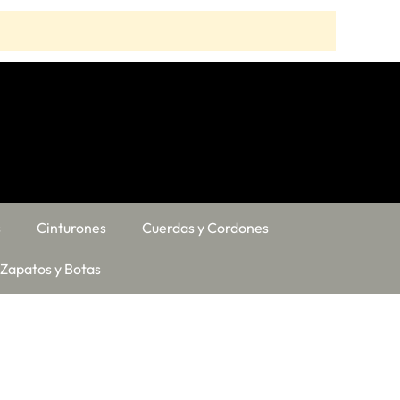
s
Cinturones
Cuerdas y Cordones
Zapatos y Botas