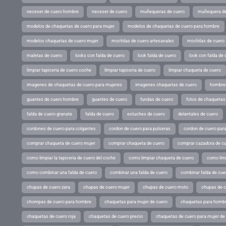
neceser de cuero hombre
neceser de cuero
muñequeras de cuero
muñequera de
modelos de chaquetas de cuero para mujer
modelos de chaquetas de cuero para hombre
modelos chaquetas de cuero mujer
mochilas de cuero artesanales
mochilas de cuero
maletas de cuero
looks con falda de cuero
look falda de cuero
look con falda de 
limpiar tapiceria de cuero coche
limpiar tapiceria de cuero
limpiar chaqueta de cuero
imagenes de chaquetas de cuero para mujeres
imagenes chaquetas de cuero
hombres
guantes de cuero hombre
guantes de cuero
fundas de cuero
fotos de chaquetas
falda de cuero granate
falda de cuero
estuches de cuero
delantales de cuero
cordones de cuero para colgantes
cordon de cuero para pulseras
cordon de cuero par
comprar chaqueta de cuero mujer
comprar chaqueta de cuero
comprar cazadora de c
como limpiar la tapiceria de cuero del coche
como limpiar chaqueta de cuero
como limp
como combinar una falda de cuero
combinar una falda de cuero
combinar falda de cue
chupas de cuero zara
chupas de cuero mujer
chupas de cuero moto
chupas de 
chompas de cuero para hombre
chaquetas para mujer de cuero
chaquetas para hombr
chaquetas de cuero roja
chaquetas de cuero precio
chaquetas de cuero para mujer d