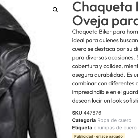
Chaqueta B
Oveja par
Chaqueta Biker para homb
ideal para quienes buscan
cuero se destaca por su 
para diversas ocasiones. 
cobertura y calidez, mient
asegura durabilidad. Es u
combinar con diferentes 
imprescindible en el guar
desean lucir un look sofi
SKU
447876
Categoría
Ropa de cuero
Etiqueta
chumpas de cuero
Publicidad · enlace pagado