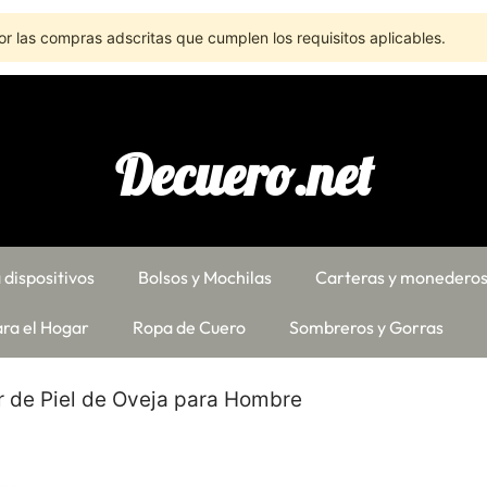
r las compras adscritas que cumplen los requisitos aplicables.
Decuero.net
 dispositivos
Bolsos y Mochilas
Carteras y monedero
ra el Hogar
Ropa de Cuero
Sombreros y Gorras
r de Piel de Oveja para Hombre