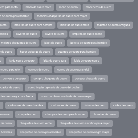
ero para moto
mono de cuero moto
mono de cuero
monederos de cuero
s de cuero para hombre
modelos chaquetas de cuero para mujer
cuero
maletas de cuero para hombre
maletas de cuero moto
maletas de cuero antiguas
sanales
llaveros de cuero
llavero de cuero
limpieza de cuero coche
s mejores chaquetas de cuero
jaket de cuero
jackets de cuero para hombre
o de cuero
hacer pulseras de cuero
guantes de cuero para hombre
o
falda negra de cuero
falda de cuero zara
falda de cuero negra
 cuero para reloj
correas de cuero
correa de cuero para reloj
converse de cuero
compro chaqueta de cuero
comprar chupa de cuero
pizados de cuero
como limpiar tapiceria de cuero del coche
de cuero negra para fiesta
como combinar una falda de cuero negra
o
cinturones de cuero hombre
cinturones de cuero
cinturon de cuero
cintas de cuero
o marron
chupa de cuero
chumpas de cuero para hombre
chquetas de cuero
 de cuero
chaquetas de cuero verde
chaquetas de cuero sintetico para mujer
a hombres
chaquetas de cuero para hombre
chaquetas de cuero negro mujer