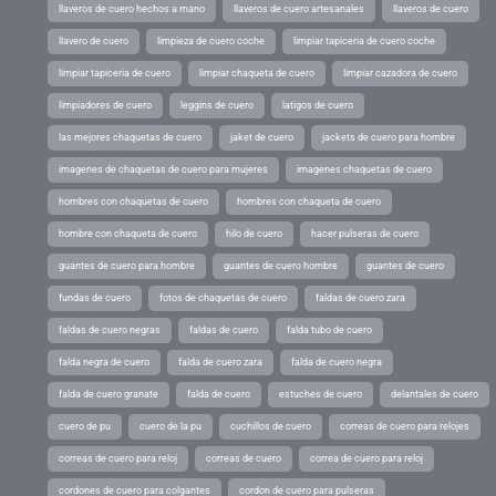
llaveros de cuero hechos a mano
llaveros de cuero artesanales
llaveros de cuero
llavero de cuero
limpieza de cuero coche
limpiar tapiceria de cuero coche
limpiar tapiceria de cuero
limpiar chaqueta de cuero
limpiar cazadora de cuero
limpiadores de cuero
leggins de cuero
latigos de cuero
las mejores chaquetas de cuero
jaket de cuero
jackets de cuero para hombre
imagenes de chaquetas de cuero para mujeres
imagenes chaquetas de cuero
hombres con chaquetas de cuero
hombres con chaqueta de cuero
hombre con chaqueta de cuero
hilo de cuero
hacer pulseras de cuero
guantes de cuero para hombre
guantes de cuero hombre
guantes de cuero
fundas de cuero
fotos de chaquetas de cuero
faldas de cuero zara
faldas de cuero negras
faldas de cuero
falda tubo de cuero
falda negra de cuero
falda de cuero zara
falda de cuero negra
falda de cuero granate
falda de cuero
estuches de cuero
delantales de cuero
cuero de pu
cuero de la pu
cuchillos de cuero
correas de cuero para relojes
correas de cuero para reloj
correas de cuero
correa de cuero para reloj
cordones de cuero para colgantes
cordon de cuero para pulseras