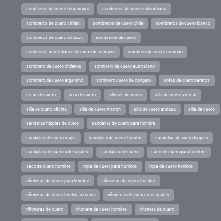
sombreros de cuero de canguro
sombreros de cuero colombiano
sombreros de cuero chillán
sombreros de cuero chile
sombreros de cuero blanco
sombreros de cuero amazon
sombreros de cuero
sombreros australianos de cuero de canguro
sombrero de cuero comodo
sombrero de cuero chilenos
sombrero de cuero australiano
sombrero de cuero argentino
sombrero cuero de canguro
sofas de cuero baratos
sofas de cuero
sofa de cuero
sillones de cuero
silla de cuero y metal
silla de cuero oficina
silla de cuero marron
silla de cuero antigua
silla de cuero
sandalias hippies de cuero
sandalias de cuero para hombre
sandalias de cuero mujer
sandalias de cuero hombre
sandalias de cuero hippies
sandalias de cuero artesanales
sandalias de cuero
saco de cuero para hombre
saco de cuero hombre
ropa de cuero para hombre
ropa de cuero hombre
riñoneras de cuero para hombre
riñoneras de cuero hombre
riñoneras de cuero hechas a mano
riñoneras de cuero artesanales
riñoneras de cuero
riñonera de cuero hombre
riñonera de cuero