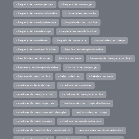
chaqueta de cuero mujer zara
chaqueta de cuero mujer
chaqueta de cuero moto hombre
chaqueta de cuero moto
chaqueta de cuero hombre zara
chaqueta de cuero hombre
chaqueta de cuero de mujer
chaqueta de cuero de hombre
chaqueta de cuero dama
chaqueta de cuero corta
chaqueta de cuero beige
chaqueta de cuero azul hombre
chanclas de cuero para hombre
chanclas de cuero hombre
chanclas de cuero
chamarras de cuero para hombres
chamarras de cuero para hombre
chamarra de cuero mujer
chamarra de cuero hombre
chalecos de cuero
chaketas de cuero
cazadoras moteras de cuero
cazadoras de cuero rojas
cazadoras de cuero para moto
cazadoras de cuero para hombre
cazadoras de cuero mujer zara
cazadoras de cuero mujer stradivarius
cazadoras de cuero mujer el corte ingles
cazadoras de cuero mujer
cazadoras de cuero moteras
cazadoras de cuero hombre zara
cazadoras de cuero hombre massimo dutti
cazadoras de cuero hombre baratas