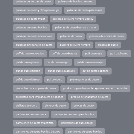
pulseras de trenzas de cuero
pulseras de hombre de cuero
pulseras de cuero y plata para mujer
pulseras de cuero para mujer
pulseras de cuero mujer
pulseras de cuero hombre viceroy
pulseras de cuero hombre
pulseras de cuero hechas a mano
pulseras de cuero artesanales
pulseras de cuero
pulseras de cordon de cuero
pulseras artesanales de cuero
pulsera de cuero hombre
pulsera de cuero
puff de cuero ecologico
puff de cuero baratos
puff cuero gris
puff baul cuero
puf de cuero precio
puf de cuero negro
puf de cuero marroqui
puf de cuero marron
puf de cuero cuadrado
puf de cuero capitone
puf de cuero blanco
puf de cuero
prune carteras de cuero
productos para limpieza de cuero
productos para limpiar la tapiceria de cuero del coche
productos para limpiar cuero de coches
precios de chaquetas de cuero
pitilleras de cuero
pinturas de cuero
pelotas de cuero
pantalones de cuero zara
pantalones de cuero para hombre
pantalones de cuero mujer zara
pantalones de cuero mujer
pantalones de cuero hombre baratos
pantalones de cuero hombre