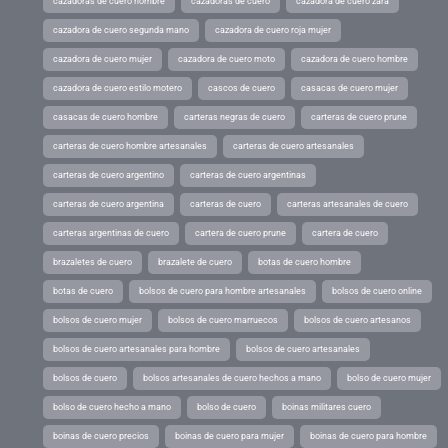
cazadoras de cuero hombre
cazadoras de cuero
cazadora de cuero zara
cazadora de cuero segunda mano
cazadora de cuero roja mujer
cazadora de cuero mujer
cazadora de cuero moto
cazadora de cuero hombre
cazadora de cuero estilo motero
cascos de cuero
casacas de cuero mujer
casacas de cuero hombre
carteras negras de cuero
carteras de cuero prune
carteras de cuero hombre artesanales
carteras de cuero artesanales
carteras de cuero argentino
carteras de cuero argentinas
carteras de cuero argentina
carteras de cuero
carteras artesanales de cuero
carteras argentinas de cuero
cartera de cuero prune
cartera de cuero
brazaletes de cuero
brazalete de cuero
botas de cuero hombre
botas de cuero
bolsos de cuero para hombre artesanales
bolsos de cuero online
bolsos de cuero mujer
bolsos de cuero marruecos
bolsos de cuero artesanos
bolsos de cuero artesanales para hombre
bolsos de cuero artesanales
bolsos de cuero
bolsos artesanales de cuero hechos a mano
bolso de cuero mujer
bolso de cuero hecho a mano
bolso de cuero
boinas militares cuero
boinas de cuero precios
boinas de cuero para mujer
boinas de cuero para hombre