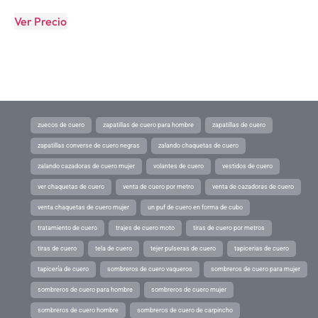
Ver Precio
zuecos de cuero
zapatillas de cuero para hombre
zapatillas de cuero
zapatillas converse de cuero negras
zalando chaquetas de cuero
zalando cazadoras de cuero mujer
volantes de cuero
vestidos de cuero
ver chaquetas de cuero
venta de cuero por metro
venta de cazadoras de cuero
venta chaquetas de cuero mujer
un puf de cuero en forma de cubo
tratamiento de cuero
trajes de cuero moto
tiras de cuero por metros
tiras de cuero
tela de cuero
tejer pulseras de cuero
tapicerias de cuero
tapicería de cuero
sombreros de cuero vaqueros
sombreros de cuero para mujer
sombreros de cuero para hombre
sombreros de cuero mujer
sombreros de cuero hombre
sombreros de cuero de carpincho