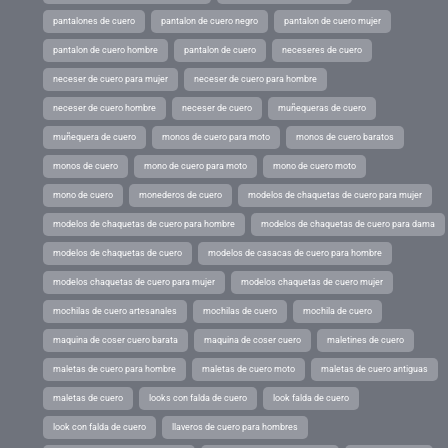
pantalones de cuero
pantalon de cuero negro
pantalon de cuero mujer
pantalon de cuero hombre
pantalon de cuero
neceseres de cuero
neceser de cuero para mujer
neceser de cuero para hombre
neceser de cuero hombre
neceser de cuero
muñequeras de cuero
muñequera de cuero
monos de cuero para moto
monos de cuero baratos
monos de cuero
mono de cuero para moto
mono de cuero moto
mono de cuero
monederos de cuero
modelos de chaquetas de cuero para mujer
modelos de chaquetas de cuero para hombre
modelos de chaquetas de cuero para dama
modelos de chaquetas de cuero
modelos de casacas de cuero para hombre
modelos chaquetas de cuero para mujer
modelos chaquetas de cuero mujer
mochilas de cuero artesanales
mochilas de cuero
mochila de cuero
maquina de coser cuero barata
maquina de coser cuero
maletines de cuero
maletas de cuero para hombre
maletas de cuero moto
maletas de cuero antiguas
maletas de cuero
looks con falda de cuero
look falda de cuero
look con falda de cuero
llaveros de cuero para hombres