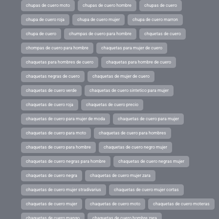
chupas de cuero moto
chupas de cuero hombre
chupas de cuero
chupa de cuero roja
chupa de cuero mujer
chupa de cuero marron
chupa de cuero
chumpas de cuero para hombre
chquetas de cuero
chompas de cuero para hombre
chaquetas para mujer de cuero
chaquetas para hombres de cuero
chaquetas para hombre de cuero
chaquetas negras de cuero
chaquetas de mujer de cuero
chaquetas de cuero verde
chaquetas de cuero sintetico para mujer
chaquetas de cuero roja
chaquetas de cuero precio
chaquetas de cuero para mujer de moda
chaquetas de cuero para mujer
chaquetas de cuero para moto
chaquetas de cuero para hombres
chaquetas de cuero para hombre
chaquetas de cuero negro mujer
chaquetas de cuero negras para hombre
chaquetas de cuero negras mujer
chaquetas de cuero negra
chaquetas de cuero mujer zara
chaquetas de cuero mujer stradivarius
chaquetas de cuero mujer cortas
chaquetas de cuero mujer
chaquetas de cuero moto
chaquetas de cuero moteras
chaquetas de cuero mango
chaquetas de cuero hombre zara