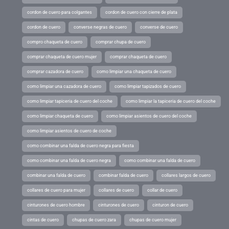
cordon de cuero para colgantes
cordon de cuero con cierre de plata
cordon de cuero
converse negras de cuero
converse de cuero
compro chaqueta de cuero
comprar chupa de cuero
comprar chaqueta de cuero mujer
comprar chaqueta de cuero
comprar cazadora de cuero
como limpiar una chaqueta de cuero
como limpiar una cazadora de cuero
como limpiar tapizados de cuero
como limpiar tapiceria de cuero del coche
como limpiar la tapiceria de cuero del coche
como limpiar chaqueta de cuero
como limpiar asientos de cuero del coche
como limpiar asientos de cuero de coche
como combinar una falda de cuero negra para fiesta
como combinar una falda de cuero negra
como combinar una falda de cuero
combinar una falda de cuero
combinar falda de cuero
collares largos de cuero
collares de cuero para mujer
collares de cuero
collar de cuero
cinturones de cuero hombre
cinturones de cuero
cinturon de cuero
cintas de cuero
chupas de cuero zara
chupas de cuero mujer