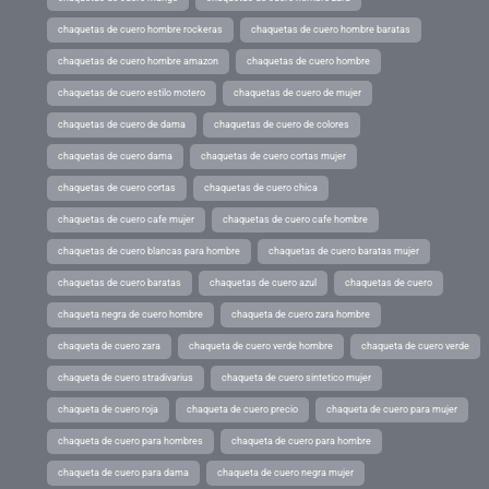
chaquetas de cuero hombre rockeras
chaquetas de cuero hombre baratas
chaquetas de cuero hombre amazon
chaquetas de cuero hombre
chaquetas de cuero estilo motero
chaquetas de cuero de mujer
chaquetas de cuero de dama
chaquetas de cuero de colores
chaquetas de cuero dama
chaquetas de cuero cortas mujer
chaquetas de cuero cortas
chaquetas de cuero chica
chaquetas de cuero cafe mujer
chaquetas de cuero cafe hombre
chaquetas de cuero blancas para hombre
chaquetas de cuero baratas mujer
chaquetas de cuero baratas
chaquetas de cuero azul
chaquetas de cuero
chaqueta negra de cuero hombre
chaqueta de cuero zara hombre
chaqueta de cuero zara
chaqueta de cuero verde hombre
chaqueta de cuero verde
chaqueta de cuero stradivarius
chaqueta de cuero sintetico mujer
chaqueta de cuero roja
chaqueta de cuero precio
chaqueta de cuero para mujer
chaqueta de cuero para hombres
chaqueta de cuero para hombre
chaqueta de cuero para dama
chaqueta de cuero negra mujer