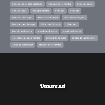
boinas de cuero para caballeros
boinas de cuero hombre
boinas de cuero
boinas de caza
boina piel hombre
boina piel
boina gar
boina de cuero negra
boina de cuero mujer
boina de cuero inglesa
boina de cuero de mujer
boina cuero hombre
boina cuero
bandoleras de cuero
armaduras de cuero
armadura de cuero
americanas de cuero hombre
americanas de cuero
abrigos de cuero hombre
abrigo de cuero mujer
abrigo de cuero hombre
Decuero.net