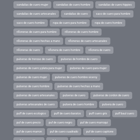
sandalias de cuero mujer
sandalias de cuero hombre
sandalias de cuero hippies
sandalias de cuero artesanales
sandalias de cuero
saco de cuero para hombre
saco de cuero hombre
ropa de cuero para hombre
ropa de cuero hombre
riñoneras de cuero para hombre
riñoneras de cuero hombre
riñoneras de cuero hechas a mano
riñoneras de cuero artesanales
riñoneras de cuero
riñonera de cuero hombre
riñonera de cuero
pulseras de trenzas de cuero
pulseras de hombre de cuero
pulseras de cuero y plata para mujer
pulseras de cuero para mujer
pulseras de cuero mujer
pulseras de cuero hombre viceroy
pulseras de cuero hombre
pulseras de cuero hechas a mano
pulseras de cuero artesanales
pulseras de cuero
pulseras de cordon de cuero
pulseras artesanales de cuero
pulsera de cuero hombre
pulsera de cuero
puff de cuero ecologico
puff de cuero baratos
puff cuero gris
puff baul cuero
puf de cuero precio
puf de cuero negro
puf de cuero marroqui
puf de cuero marron
puf de cuero cuadrado
puf de cuero capitone