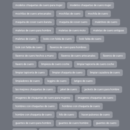
modelos chaquetas de cuero para mujer
modelos chaquetas de cuero mujer
mochilas de cuero artesanales
mochilas de cuero
mochila de cuero
maquina de coser cuero barata
maquina de coser cuero
maletines de cuero
maletas de cuero para hombre
maletas de cuero moto
maletas de cuero antiguas
maletas de cuero
looks con falda de cuero
look falda de cuero
look con falda de cuero
llaveros de cuero para hombres
llaveros de cuero hechos a mano
llaveros de cuero artesanales
llaveros de cuero
llavero de cuero
limpieza de cuero coche
limpiar tapiceria de cuero coche
limpiar tapiceria de cuero
limpiar chaqueta de cuero
limpiar cazadora de cuero
limpiadores de cuero
leggins de cuero
latigos de cuero
las mejores chaquetas de cuero
jaket de cuero
jackets de cuero para hombre
imagenes de chaquetas de cuero para mujeres
imagenes chaquetas de cuero
hombres con chaquetas de cuero
hombres con chaqueta de cuero
hombre con chaqueta de cuero
hilo de cuero
hacer pulseras de cuero
guantes de cuero para hombre
guantes de cuero hombre
guantes de cuero