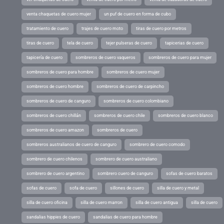
venta chaquetas de cuero mujer
un puf de cuero en forma de cubo
tratamiento de cuero
trajes de cuero moto
tiras de cuero por metros
tiras de cuero
tela de cuero
tejer pulseras de cuero
tapicerias de cuero
tapicería de cuero
sombreros de cuero vaqueros
sombreros de cuero para mujer
sombreros de cuero para hombre
sombreros de cuero mujer
sombreros de cuero hombre
sombreros de cuero de carpincho
sombreros de cuero de canguro
sombreros de cuero colombiano
sombreros de cuero chillán
sombreros de cuero chile
sombreros de cuero blanco
sombreros de cuero amazon
sombreros de cuero
sombreros australianos de cuero de canguro
sombrero de cuero comodo
sombrero de cuero chilenos
sombrero de cuero australiano
sombrero de cuero argentino
sombrero cuero de canguro
sofas de cuero baratos
sofas de cuero
sofa de cuero
sillones de cuero
silla de cuero y metal
silla de cuero oficina
silla de cuero marron
silla de cuero antigua
silla de cuero
sandalias hippies de cuero
sandalias de cuero para hombre