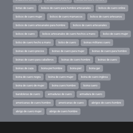
botas de cuero
bolsos de cuero para hombre artesanales
bolsos de cuero online
bolsos de cuero mujer
bolsos de cuero marruecos
bolsos de cuero artesanos
bolsos de cuero artesanales para hombre
bolsos de cuero artesanales
bolsos de cuero
bolsos artesanales de cuero hechos a mano
bolso de cuero mujer
bolso de cuero hecho a mano
bolso de cuero
boinas militares cuero
boinas de cuero precios
boinas de cuero para mujer
boinas de cuero para hombre
boinas de cuero para caballeros
boinas de cuero hombre
boinas de cuero
boinas de caza
boina piel hombre
boina piel
boina gar
boina de cuero negra
boina de cuero mujer
boina de cuero inglesa
boina de cuero de mujer
boina cuero hombre
boina cuero
bandoleras de cuero
armaduras de cuero
armadura de cuero
americanas de cuero hombre
americanas de cuero
abrigos de cuero hombre
abrigo de cuero mujer
abrigo de cuero hombre