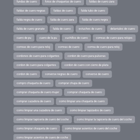
fundas de cuero
fotos de chaquetas de cuero
faldas de cuero zara
faldas de cuero negras
faldas de cuero
falda tubo de cuero
falda negra de cuero
falda de cuero zara
falda de cuero negra
falda de cuero granate
falda de cuero
estuches de cuero
delantales de cuero
cuero de pu
cuero de la pu
cuchillos de cuero
correas de cuero para relojes
correas de cuero para reloj
correas de cuero
correa de cuero para reloj
cordones de cuero para colgantes
cordon de cuero para pulseras
cordon de cuero para colgantes
cordon de cuero con cierre de plata
cordon de cuero
converse negras de cuero
converse de cuero
compro chaqueta de cuero
comprar chupa de cuero
comprar chaqueta de cuero mujer
comprar chaqueta de cuero
comprar cazadora de cuero
como limpiar una chaqueta de cuero
como limpiar una cazadora de cuero
como limpiar tapizados de cuero
como limpiar tapiceria de cuero del coche
como limpiar la tapiceria de cuero del coche
como limpiar chaqueta de cuero
como limpiar asientos de cuero del coche
como limpiar asientos de cuero de coche