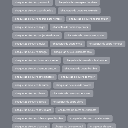
chaquetas de cuero para moto
chaquetas de cuero para hombres
chaquetas de cuero para hombre
chaquetas de cuero negro mujer
chaquetas de cuero negras para hombre
chaquetas de cuero negras mujer
chaquetas de cuero negra
chaquetas de cuero mujer zara
chaquetas de cuero mujer stradivarius
chaquetas de cuero mujer cortas
chaquetas de cuero mujer
chaquetas de cuero moto
chaquetas de cuero moteras
chaquetas de cuero mango
chaquetas de cuero hombre zara
chaquetas de cuero hombre rockeras
chaquetas de cuero hombre baratas
chaquetas de cuero hombre amazon
chaquetas de cuero hombre
chaquetas de cuero estilo motero
chaquetas de cuero de mujer
chaquetas de cuero de dama
chaquetas de cuero de colores
chaquetas de cuero dama
chaquetas de cuero cortas mujer
chaquetas de cuero cortas
chaquetas de cuero chica
chaquetas de cuero cafe mujer
chaquetas de cuero cafe hombre
chaquetas de cuero blancas para hombre
chaquetas de cuero baratas mujer
chaquetas de cuero baratas
chaquetas de cuero azul
chaquetas de cuero