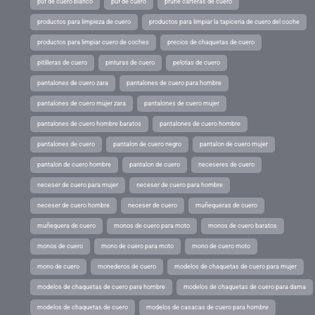
puf de cuero blanco
puf de cuero
prune carteras de cuero
productos para limpieza de cuero
productos para limpiar la tapiceria de cuero del coche
productos para limpiar cuero de coches
precios de chaquetas de cuero
pitilleras de cuero
pinturas de cuero
pelotas de cuero
pantalones de cuero zara
pantalones de cuero para hombre
pantalones de cuero mujer zara
pantalones de cuero mujer
pantalones de cuero hombre baratos
pantalones de cuero hombre
pantalones de cuero
pantalon de cuero negro
pantalon de cuero mujer
pantalon de cuero hombre
pantalon de cuero
neceseres de cuero
neceser de cuero para mujer
neceser de cuero para hombre
neceser de cuero hombre
neceser de cuero
muñequeras de cuero
muñequera de cuero
monos de cuero para moto
monos de cuero baratos
monos de cuero
mono de cuero para moto
mono de cuero moto
mono de cuero
monederos de cuero
modelos de chaquetas de cuero para mujer
modelos de chaquetas de cuero para hombre
modelos de chaquetas de cuero para dama
modelos de chaquetas de cuero
modelos de casacas de cuero para hombre