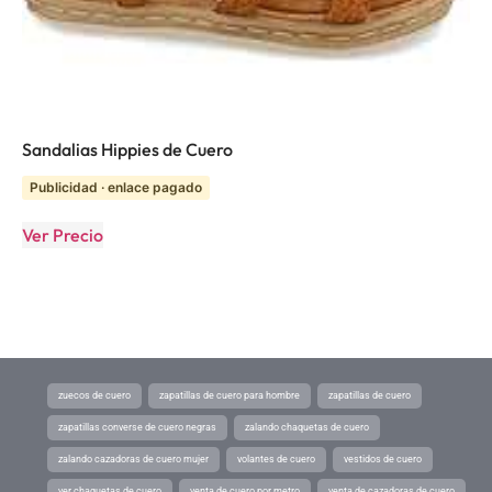
Sandalias Hippies de Cuero
Publicidad · enlace pagado
Ver Precio
zuecos de cuero
zapatillas de cuero para hombre
zapatillas de cuero
zapatillas converse de cuero negras
zalando chaquetas de cuero
zalando cazadoras de cuero mujer
volantes de cuero
vestidos de cuero
ver chaquetas de cuero
venta de cuero por metro
venta de cazadoras de cuero