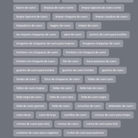
llavero de cuero
limpieza de cuero coche
limpiar tapiceria de cuero coche
limpiar tapiceria de cuero
limpiar chaqueta de cuero
limpiar cazadora de cuero
limpiadores de cuero
leggins de cuero
latigos de cuero
las mejores chaquetas de cuero
jaket de cuero
jackets de cuero para hombre
imagenes de chaquetas de cuero para mujeres
imagenes chaquetas de cuero
hombres con chaquetas de cuero
hombres con chaqueta de cuero
hombre con chaqueta de cuero
hilo de cuero
hacer pulseras de cuero
guantes de cuero para hombre
guantes de cuero hombre
guantes de cuero
fundas de cuero
fotos de chaquetas de cuero
faldas de cuero zara
faldas de cuero negras
faldas de cuero
falda tubo de cuero
falda negra de cuero
falda de cuero zara
falda de cuero negra
falda de cuero granate
falda de cuero
estuches de cuero
delantales de cuero
cuero de pu
cuero de la pu
cuchillos de cuero
correas de cuero para relojes
correas de cuero para reloj
correas de cuero
correa de cuero para reloj
cordones de cuero para colgantes
cordon de cuero para pulseras