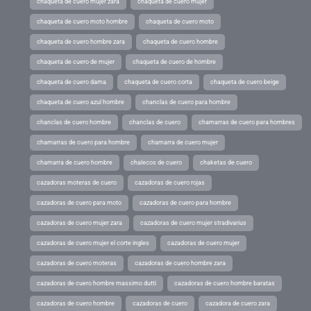
chaqueta de cuero mujer zara
chaqueta de cuero mujer
chaqueta de cuero moto hombre
chaqueta de cuero moto
chaqueta de cuero hombre zara
chaqueta de cuero hombre
chaqueta de cuero de mujer
chaqueta de cuero de hombre
chaqueta de cuero dama
chaqueta de cuero corta
chaqueta de cuero beige
chaqueta de cuero azul hombre
chanclas de cuero para hombre
chanclas de cuero hombre
chanclas de cuero
chamarras de cuero para hombres
chamarras de cuero para hombre
chamarra de cuero mujer
chamarra de cuero hombre
chalecos de cuero
chaketas de cuero
cazadoras moteras de cuero
cazadoras de cuero rojas
cazadoras de cuero para moto
cazadoras de cuero para hombre
cazadoras de cuero mujer zara
cazadoras de cuero mujer stradivarius
cazadoras de cuero mujer el corte ingles
cazadoras de cuero mujer
cazadoras de cuero moteras
cazadoras de cuero hombre zara
cazadoras de cuero hombre massimo dutti
cazadoras de cuero hombre baratas
cazadoras de cuero hombre
cazadoras de cuero
cazadora de cuero zara