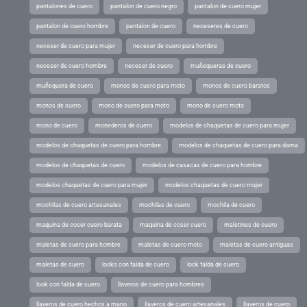
pantalones de cuero
pantalon de cuero negro
pantalon de cuero mujer
pantalon de cuero hombre
pantalon de cuero
neceseres de cuero
neceser de cuero para mujer
neceser de cuero para hombre
neceser de cuero hombre
neceser de cuero
muñequeras de cuero
muñequera de cuero
monos de cuero para moto
monos de cuero baratos
monos de cuero
mono de cuero para moto
mono de cuero moto
mono de cuero
monederos de cuero
modelos de chaquetas de cuero para mujer
modelos de chaquetas de cuero para hombre
modelos de chaquetas de cuero para dama
modelos de chaquetas de cuero
modelos de casacas de cuero para hombre
modelos chaquetas de cuero para mujer
modelos chaquetas de cuero mujer
mochilas de cuero artesanales
mochilas de cuero
mochila de cuero
maquina de coser cuero barata
maquina de coser cuero
maletines de cuero
maletas de cuero para hombre
maletas de cuero moto
maletas de cuero antiguas
maletas de cuero
looks con falda de cuero
look falda de cuero
look con falda de cuero
llaveros de cuero para hombres
llaveros de cuero hechos a mano
llaveros de cuero artesanales
llaveros de cuero