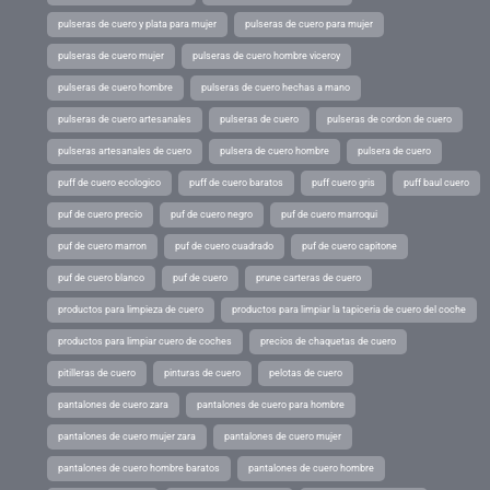
pulseras de cuero y plata para mujer
pulseras de cuero para mujer
pulseras de cuero mujer
pulseras de cuero hombre viceroy
pulseras de cuero hombre
pulseras de cuero hechas a mano
pulseras de cuero artesanales
pulseras de cuero
pulseras de cordon de cuero
pulseras artesanales de cuero
pulsera de cuero hombre
pulsera de cuero
puff de cuero ecologico
puff de cuero baratos
puff cuero gris
puff baul cuero
puf de cuero precio
puf de cuero negro
puf de cuero marroqui
puf de cuero marron
puf de cuero cuadrado
puf de cuero capitone
puf de cuero blanco
puf de cuero
prune carteras de cuero
productos para limpieza de cuero
productos para limpiar la tapiceria de cuero del coche
productos para limpiar cuero de coches
precios de chaquetas de cuero
pitilleras de cuero
pinturas de cuero
pelotas de cuero
pantalones de cuero zara
pantalones de cuero para hombre
pantalones de cuero mujer zara
pantalones de cuero mujer
pantalones de cuero hombre baratos
pantalones de cuero hombre