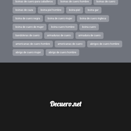
boinas de cuero para caballeros
boinas de cuero hombre
boinas de cuero
boinas de caza
boina piel hombre
boina piel
boina gar
boina de cuero negra
boina de cuero mujer
boina de cuero inglesa
boina de cuero de mujer
boina cuero hombre
boina cuero
bandoleras de cuero
armaduras de cuero
armadura de cuero
americanas de cuero hombre
americanas de cuero
abrigos de cuero hombre
abrigo de cuero mujer
abrigo de cuero hombre
Decuero.net