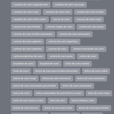
cazadora de cuero segunda mano
cazadora de cuero roja mujer
cazadora de cuero mujer
cazadora de cuero moto
cazadora de cuero hombre
cazadora de cuero estilo motero
cascos de cuero
casacas de cuero mujer
casacas de cuero hombre
carteras negras de cuero
carteras de cuero prune
carteras de cuero hombre artesanales
carteras de cuero artesanales
carteras de cuero argentino
carteras de cuero argentinas
carteras de cuero argentina
carteras de cuero
carteras artesanales de cuero
carteras argentinas de cuero
cartera de cuero prune
cartera de cuero
brazaletes de cuero
brazalete de cuero
botas de cuero hombre
botas de cuero
bolsos de cuero para hombre artesanales
bolsos de cuero online
bolsos de cuero mujer
bolsos de cuero marruecos
bolsos de cuero artesanos
bolsos de cuero artesanales para hombre
bolsos de cuero artesanales
bolsos de cuero
bolsos artesanales de cuero hechos a mano
bolso de cuero mujer
bolso de cuero hecho a mano
bolso de cuero
boinas militares cuero
boinas de cuero precios
boinas de cuero para mujer
boinas de cuero para hombre