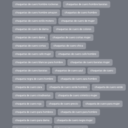
chaquetas de cuero hombre rockeras
chaquetas de cuero hombre baratas
chaquetas de cuero hombre amazon
chaquetas de cuero hombre
chaquetas de cuero estilo motero
chaquetas de cuero de mujer
chaquetas de cuero de dama
chaquetas de cuero de colores
chaquetas de cuero dama
chaquetas de cuero cortas mujer
chaquetas de cuero cortas
chaquetas de cuero chica
chaquetas de cuero cafe mujer
chaquetas de cuero cafe hombre
chaquetas de cuero blancas para hombre
chaquetas de cuero baratas mujer
chaquetas de cuero baratas
chaquetas de cuero azul
chaquetas de cuero
chaqueta negra de cuero hombre
chaqueta de cuero zara hombre
chaqueta de cuero zara
chaqueta de cuero verde hombre
chaqueta de cuero verde
chaqueta de cuero stradivarius
chaqueta de cuero sintetico mujer
chaqueta de cuero roja
chaqueta de cuero precio
chaqueta de cuero para mujer
chaqueta de cuero para hombres
chaqueta de cuero para hombre
chaqueta de cuero para dama
chaqueta de cuero negra mujer