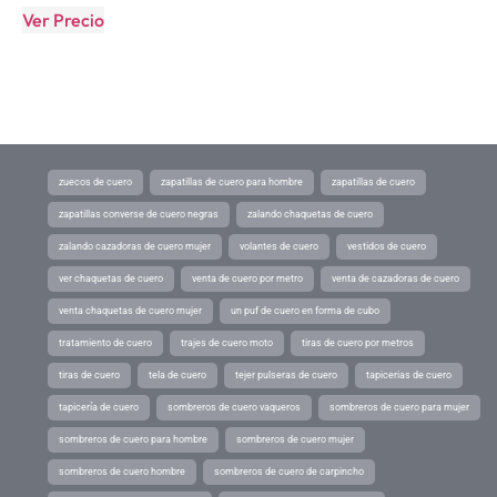
Ver Precio
zuecos de cuero
zapatillas de cuero para hombre
zapatillas de cuero
zapatillas converse de cuero negras
zalando chaquetas de cuero
zalando cazadoras de cuero mujer
volantes de cuero
vestidos de cuero
ver chaquetas de cuero
venta de cuero por metro
venta de cazadoras de cuero
venta chaquetas de cuero mujer
un puf de cuero en forma de cubo
tratamiento de cuero
trajes de cuero moto
tiras de cuero por metros
tiras de cuero
tela de cuero
tejer pulseras de cuero
tapicerias de cuero
tapicería de cuero
sombreros de cuero vaqueros
sombreros de cuero para mujer
sombreros de cuero para hombre
sombreros de cuero mujer
sombreros de cuero hombre
sombreros de cuero de carpincho