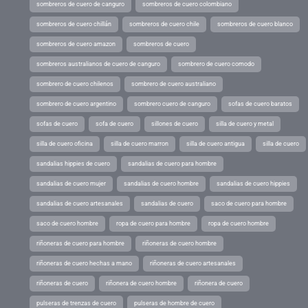
sombreros de cuero de canguro
sombreros de cuero colombiano
sombreros de cuero chillán
sombreros de cuero chile
sombreros de cuero blanco
sombreros de cuero amazon
sombreros de cuero
sombreros australianos de cuero de canguro
sombrero de cuero comodo
sombrero de cuero chilenos
sombrero de cuero australiano
sombrero de cuero argentino
sombrero cuero de canguro
sofas de cuero baratos
sofas de cuero
sofa de cuero
sillones de cuero
silla de cuero y metal
silla de cuero oficina
silla de cuero marron
silla de cuero antigua
silla de cuero
sandalias hippies de cuero
sandalias de cuero para hombre
sandalias de cuero mujer
sandalias de cuero hombre
sandalias de cuero hippies
sandalias de cuero artesanales
sandalias de cuero
saco de cuero para hombre
saco de cuero hombre
ropa de cuero para hombre
ropa de cuero hombre
riñoneras de cuero para hombre
riñoneras de cuero hombre
riñoneras de cuero hechas a mano
riñoneras de cuero artesanales
riñoneras de cuero
riñonera de cuero hombre
riñonera de cuero
pulseras de trenzas de cuero
pulseras de hombre de cuero