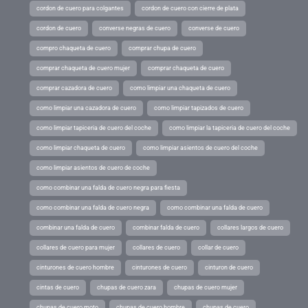
cordon de cuero para colgantes
cordon de cuero con cierre de plata
cordon de cuero
converse negras de cuero
converse de cuero
compro chaqueta de cuero
comprar chupa de cuero
comprar chaqueta de cuero mujer
comprar chaqueta de cuero
comprar cazadora de cuero
como limpiar una chaqueta de cuero
como limpiar una cazadora de cuero
como limpiar tapizados de cuero
como limpiar tapiceria de cuero del coche
como limpiar la tapiceria de cuero del coche
como limpiar chaqueta de cuero
como limpiar asientos de cuero del coche
como limpiar asientos de cuero de coche
como combinar una falda de cuero negra para fiesta
como combinar una falda de cuero negra
como combinar una falda de cuero
combinar una falda de cuero
combinar falda de cuero
collares largos de cuero
collares de cuero para mujer
collares de cuero
collar de cuero
cinturones de cuero hombre
cinturones de cuero
cinturon de cuero
cintas de cuero
chupas de cuero zara
chupas de cuero mujer
chupas de cuero moto
chupas de cuero hombre
chupas de cuero