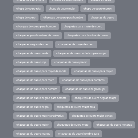
chupa de cuero roja
chupa de cuero mujer
chupa de cuero marron
chupa de cuero
chumpas de cuero para hombre
chquetas de cuero
chompas de cuero para hombre
chaquetas para mujer de cuero
chaquetas para hombres de cuero
chaquetas para hombre de cuero
chaquetas negras de cuero
chaquetas de mujer de cuero
chaquetas de cuero verde
chaquetas de cuero sintetico para mujer
chaquetas de cuero roja
chaquetas de cuero precio
chaquetas de cuero para mujer de moda
chaquetas de cuero para mujer
chaquetas de cuero para moto
chaquetas de cuero para hombres
chaquetas de cuero para hombre
chaquetas de cuero negro mujer
chaquetas de cuero negras para hombre
chaquetas de cuero negras mujer
chaquetas de cuero negra
chaquetas de cuero mujer zara
chaquetas de cuero mujer stradivarius
chaquetas de cuero mujer cortas
chaquetas de cuero mujer
chaquetas de cuero moto
chaquetas de cuero moteras
chaquetas de cuero mango
chaquetas de cuero hombre zara