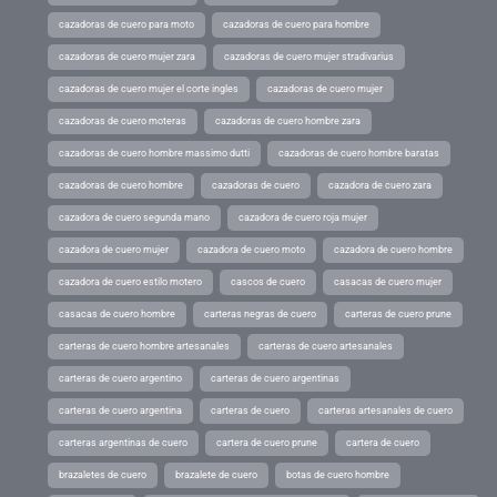
cazadoras de cuero para moto
cazadoras de cuero para hombre
cazadoras de cuero mujer zara
cazadoras de cuero mujer stradivarius
cazadoras de cuero mujer el corte ingles
cazadoras de cuero mujer
cazadoras de cuero moteras
cazadoras de cuero hombre zara
cazadoras de cuero hombre massimo dutti
cazadoras de cuero hombre baratas
cazadoras de cuero hombre
cazadoras de cuero
cazadora de cuero zara
cazadora de cuero segunda mano
cazadora de cuero roja mujer
cazadora de cuero mujer
cazadora de cuero moto
cazadora de cuero hombre
cazadora de cuero estilo motero
cascos de cuero
casacas de cuero mujer
casacas de cuero hombre
carteras negras de cuero
carteras de cuero prune
carteras de cuero hombre artesanales
carteras de cuero artesanales
carteras de cuero argentino
carteras de cuero argentinas
carteras de cuero argentina
carteras de cuero
carteras artesanales de cuero
carteras argentinas de cuero
cartera de cuero prune
cartera de cuero
brazaletes de cuero
brazalete de cuero
botas de cuero hombre