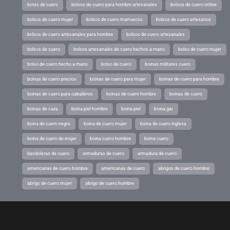
botas de cuero
bolsos de cuero para hombre artesanales
bolsos de cuero online
bolsos de cuero mujer
bolsos de cuero marruecos
bolsos de cuero artesanos
bolsos de cuero artesanales para hombre
bolsos de cuero artesanales
bolsos de cuero
bolsos artesanales de cuero hechos a mano
bolso de cuero mujer
bolso de cuero hecho a mano
bolso de cuero
boinas militares cuero
boinas de cuero precios
boinas de cuero para mujer
boinas de cuero para hombre
boinas de cuero para caballeros
boinas de cuero hombre
boinas de cuero
boinas de caza
boina piel hombre
boina piel
boina gar
boina de cuero negra
boina de cuero mujer
boina de cuero inglesa
boina de cuero de mujer
boina cuero hombre
boina cuero
bandoleras de cuero
armaduras de cuero
armadura de cuero
americanas de cuero hombre
americanas de cuero
abrigos de cuero hombre
abrigo de cuero mujer
abrigo de cuero hombre