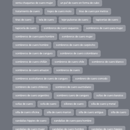
venta chaquetas de cuero mujer
un puf de cuero en forma de cubo
tratamiento de cuero
trajes de cuero moto
tiras de cuero por metros
tiras de cuero
tela de cuero
tejer pulseras de cuero
tapicerias de cuero
tapicería de cuero
sombreros de cuero vaqueros
sombreros de cuero para mujer
sombreros de cuero para hombre
sombreros de cuero mujer
sombreros de cuero hombre
sombreros de cuero de carpincho
sombreros de cuero de canguro
sombreros de cuero colombiano
sombreros de cuero chillán
sombreros de cuero chile
sombreros de cuero blanco
sombreros de cuero amazon
sombreros de cuero
sombreros australianos de cuero de canguro
sombrero de cuero comodo
sombrero de cuero chilenos
sombrero de cuero australiano
sombrero de cuero argentino
sombrero cuero de canguro
sofas de cuero baratos
sofas de cuero
sofa de cuero
sillones de cuero
silla de cuero y metal
silla de cuero oficina
silla de cuero marron
silla de cuero antigua
silla de cuero
sandalias hippies de cuero
sandalias de cuero para hombre
sandalias de cuero mujer
sandalias de cuero hombre
sandalias de cuero hippies