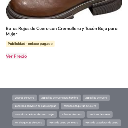
Botas Rojas de Cuero con Cremallera y Tacón Bajo para
Mujer
Publicidad · enlace pagado
Ver Precio
zuecos de cuero
zapatillas de cuero para hombre
zapatillas de cuero
zapatillas converse de cuero negras
zalando chaquetas de cuero
zalando cazadoras de cuero mujer
volantes de cuero
vestidos de cuero
ver chaquetas de cuero
venta de cuero por metro
venta de cazadoras de cuero