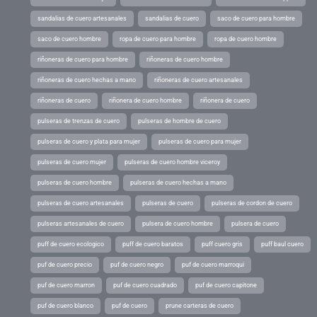
sandalias de cuero artesanales
sandalias de cuero
saco de cuero para hombre
saco de cuero hombre
ropa de cuero para hombre
ropa de cuero hombre
riñoneras de cuero para hombre
riñoneras de cuero hombre
riñoneras de cuero hechas a mano
riñoneras de cuero artesanales
riñoneras de cuero
riñonera de cuero hombre
riñonera de cuero
pulseras de trenzas de cuero
pulseras de hombre de cuero
pulseras de cuero y plata para mujer
pulseras de cuero para mujer
pulseras de cuero mujer
pulseras de cuero hombre viceroy
pulseras de cuero hombre
pulseras de cuero hechas a mano
pulseras de cuero artesanales
pulseras de cuero
pulseras de cordon de cuero
pulseras artesanales de cuero
pulsera de cuero hombre
pulsera de cuero
puff de cuero ecologico
puff de cuero baratos
puff cuero gris
puff baul cuero
puf de cuero precio
puf de cuero negro
puf de cuero marroqui
puf de cuero marron
puf de cuero cuadrado
puf de cuero capitone
puf de cuero blanco
puf de cuero
prune carteras de cuero