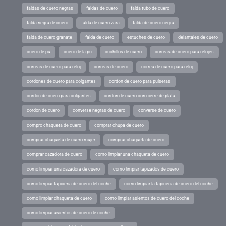
faldas de cuero negras
faldas de cuero
falda tubo de cuero
falda negra de cuero
falda de cuero zara
falda de cuero negra
falda de cuero granate
falda de cuero
estuches de cuero
delantales de cuero
cuero de pu
cuero de la pu
cuchillos de cuero
correas de cuero para relojes
correas de cuero para reloj
correas de cuero
correa de cuero para reloj
cordones de cuero para colgantes
cordon de cuero para pulseras
cordon de cuero para colgantes
cordon de cuero con cierre de plata
cordon de cuero
converse negras de cuero
converse de cuero
compro chaqueta de cuero
comprar chupa de cuero
comprar chaqueta de cuero mujer
comprar chaqueta de cuero
comprar cazadora de cuero
como limpiar una chaqueta de cuero
como limpiar una cazadora de cuero
como limpiar tapizados de cuero
como limpiar tapiceria de cuero del coche
como limpiar la tapiceria de cuero del coche
como limpiar chaqueta de cuero
como limpiar asientos de cuero del coche
como limpiar asientos de cuero de coche