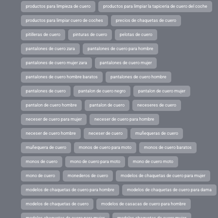
productos para limpieza de cuero
productos para limpiar la tapiceria de cuero del coche
productos para limpiar cuero de coches
precios de chaquetas de cuero
pitilleras de cuero
pinturas de cuero
pelotas de cuero
pantalones de cuero zara
pantalones de cuero para hombre
pantalones de cuero mujer zara
pantalones de cuero mujer
pantalones de cuero hombre baratos
pantalones de cuero hombre
pantalones de cuero
pantalon de cuero negro
pantalon de cuero mujer
pantalon de cuero hombre
pantalon de cuero
neceseres de cuero
neceser de cuero para mujer
neceser de cuero para hombre
neceser de cuero hombre
neceser de cuero
muñequeras de cuero
muñequera de cuero
monos de cuero para moto
monos de cuero baratos
monos de cuero
mono de cuero para moto
mono de cuero moto
mono de cuero
monederos de cuero
modelos de chaquetas de cuero para mujer
modelos de chaquetas de cuero para hombre
modelos de chaquetas de cuero para dama
modelos de chaquetas de cuero
modelos de casacas de cuero para hombre
modelos chaquetas de cuero para mujer
modelos chaquetas de cuero mujer