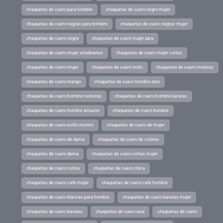
chaquetas de cuero para hombre
chaquetas de cuero negro mujer
chaquetas de cuero negras para hombre
chaquetas de cuero negras mujer
chaquetas de cuero negra
chaquetas de cuero mujer zara
chaquetas de cuero mujer stradivarius
chaquetas de cuero mujer cortas
chaquetas de cuero mujer
chaquetas de cuero moto
chaquetas de cuero moteras
chaquetas de cuero mango
chaquetas de cuero hombre zara
chaquetas de cuero hombre rockeras
chaquetas de cuero hombre baratas
chaquetas de cuero hombre amazon
chaquetas de cuero hombre
chaquetas de cuero estilo motero
chaquetas de cuero de mujer
chaquetas de cuero de dama
chaquetas de cuero de colores
chaquetas de cuero dama
chaquetas de cuero cortas mujer
chaquetas de cuero cortas
chaquetas de cuero chica
chaquetas de cuero cafe mujer
chaquetas de cuero cafe hombre
chaquetas de cuero blancas para hombre
chaquetas de cuero baratas mujer
chaquetas de cuero baratas
chaquetas de cuero azul
chaquetas de cuero