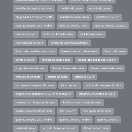
mochilas de cuero artesanales
mochilas de cuero
mochila de cuero
maquina de coser cuero barata
maquina de coser cuero
maletines de cuero
maletas de cuero para hombre
maletas de cuero moto
maletas de cuero antiguas
maletas de cuero
looks con falda de cuero
look falda de cuero
look con falda de cuero
llaveros de cuero para hombres
llaveros de cuero hechos a mano
llaveros de cuero artesanales
llaveros de cuero
llavero de cuero
limpieza de cuero coche
limpiar tapiceria de cuero coche
limpiar tapiceria de cuero
limpiar chaqueta de cuero
limpiar cazadora de cuero
limpiadores de cuero
leggins de cuero
latigos de cuero
las mejores chaquetas de cuero
jaket de cuero
jackets de cuero para hombre
imagenes de chaquetas de cuero para mujeres
imagenes chaquetas de cuero
hombres con chaquetas de cuero
hombres con chaqueta de cuero
hombre con chaqueta de cuero
hilo de cuero
hacer pulseras de cuero
guantes de cuero para hombre
guantes de cuero hombre
guantes de cuero
fundas de cuero
fotos de chaquetas de cuero
faldas de cuero zara