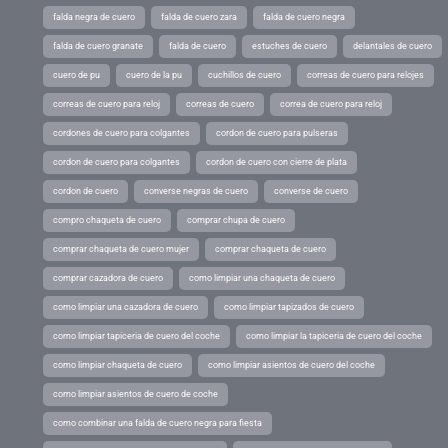
falda negra de cuero
falda de cuero zara
falda de cuero negra
falda de cuero granate
falda de cuero
estuches de cuero
delantales de cuero
cuero de pu
cuero de la pu
cuchillos de cuero
correas de cuero para relojes
correas de cuero para reloj
correas de cuero
correa de cuero para reloj
cordones de cuero para colgantes
cordon de cuero para pulseras
cordon de cuero para colgantes
cordon de cuero con cierre de plata
cordon de cuero
converse negras de cuero
converse de cuero
compro chaqueta de cuero
comprar chupa de cuero
comprar chaqueta de cuero mujer
comprar chaqueta de cuero
comprar cazadora de cuero
como limpiar una chaqueta de cuero
como limpiar una cazadora de cuero
como limpiar tapizados de cuero
como limpiar tapiceria de cuero del coche
como limpiar la tapiceria de cuero del coche
como limpiar chaqueta de cuero
como limpiar asientos de cuero del coche
como limpiar asientos de cuero de coche
como combinar una falda de cuero negra para fiesta