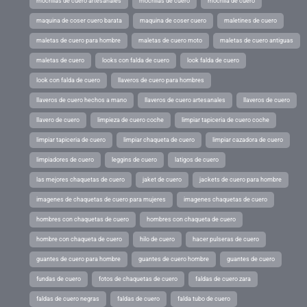
mochilas de cuero artesanales
mochilas de cuero
mochila de cuero
maquina de coser cuero barata
maquina de coser cuero
maletines de cuero
maletas de cuero para hombre
maletas de cuero moto
maletas de cuero antiguas
maletas de cuero
looks con falda de cuero
look falda de cuero
look con falda de cuero
llaveros de cuero para hombres
llaveros de cuero hechos a mano
llaveros de cuero artesanales
llaveros de cuero
llavero de cuero
limpieza de cuero coche
limpiar tapiceria de cuero coche
limpiar tapiceria de cuero
limpiar chaqueta de cuero
limpiar cazadora de cuero
limpiadores de cuero
leggins de cuero
latigos de cuero
las mejores chaquetas de cuero
jaket de cuero
jackets de cuero para hombre
imagenes de chaquetas de cuero para mujeres
imagenes chaquetas de cuero
hombres con chaquetas de cuero
hombres con chaqueta de cuero
hombre con chaqueta de cuero
hilo de cuero
hacer pulseras de cuero
guantes de cuero para hombre
guantes de cuero hombre
guantes de cuero
fundas de cuero
fotos de chaquetas de cuero
faldas de cuero zara
faldas de cuero negras
faldas de cuero
falda tubo de cuero