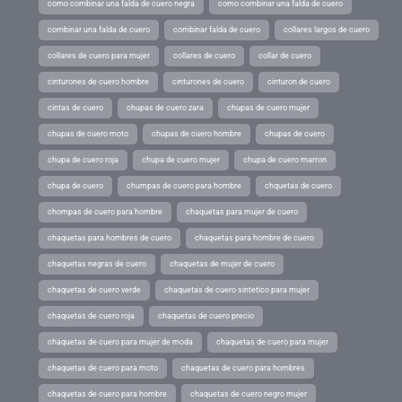
como combinar una falda de cuero negra
como combinar una falda de cuero
combinar una falda de cuero
combinar falda de cuero
collares largos de cuero
collares de cuero para mujer
collares de cuero
collar de cuero
cinturones de cuero hombre
cinturones de cuero
cinturon de cuero
cintas de cuero
chupas de cuero zara
chupas de cuero mujer
chupas de cuero moto
chupas de cuero hombre
chupas de cuero
chupa de cuero roja
chupa de cuero mujer
chupa de cuero marron
chupa de cuero
chumpas de cuero para hombre
chquetas de cuero
chompas de cuero para hombre
chaquetas para mujer de cuero
chaquetas para hombres de cuero
chaquetas para hombre de cuero
chaquetas negras de cuero
chaquetas de mujer de cuero
chaquetas de cuero verde
chaquetas de cuero sintetico para mujer
chaquetas de cuero roja
chaquetas de cuero precio
chaquetas de cuero para mujer de moda
chaquetas de cuero para mujer
chaquetas de cuero para moto
chaquetas de cuero para hombres
chaquetas de cuero para hombre
chaquetas de cuero negro mujer