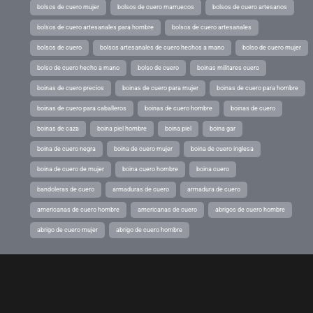
bolsos de cuero mujer
bolsos de cuero marruecos
bolsos de cuero artesanos
bolsos de cuero artesanales para hombre
bolsos de cuero artesanales
bolsos de cuero
bolsos artesanales de cuero hechos a mano
bolso de cuero mujer
bolso de cuero hecho a mano
bolso de cuero
boinas militares cuero
boinas de cuero precios
boinas de cuero para mujer
boinas de cuero para hombre
boinas de cuero para caballeros
boinas de cuero hombre
boinas de cuero
boinas de caza
boina piel hombre
boina piel
boina gar
boina de cuero negra
boina de cuero mujer
boina de cuero inglesa
boina de cuero de mujer
boina cuero hombre
boina cuero
bandoleras de cuero
armaduras de cuero
armadura de cuero
americanas de cuero hombre
americanas de cuero
abrigos de cuero hombre
abrigo de cuero mujer
abrigo de cuero hombre