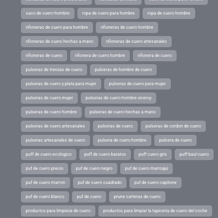
saco de cuero hombre
ropa de cuero para hombre
ropa de cuero hombre
riñoneras de cuero para hombre
riñoneras de cuero hombre
riñoneras de cuero hechas a mano
riñoneras de cuero artesanales
riñoneras de cuero
riñonera de cuero hombre
riñonera de cuero
pulseras de trenzas de cuero
pulseras de hombre de cuero
pulseras de cuero y plata para mujer
pulseras de cuero para mujer
pulseras de cuero mujer
pulseras de cuero hombre viceroy
pulseras de cuero hombre
pulseras de cuero hechas a mano
pulseras de cuero artesanales
pulseras de cuero
pulseras de cordon de cuero
pulseras artesanales de cuero
pulsera de cuero hombre
pulsera de cuero
puff de cuero ecologico
puff de cuero baratos
puff cuero gris
puff baul cuero
puf de cuero precio
puf de cuero negro
puf de cuero marroqui
puf de cuero marron
puf de cuero cuadrado
puf de cuero capitone
puf de cuero blanco
puf de cuero
prune carteras de cuero
productos para limpieza de cuero
productos para limpiar la tapiceria de cuero del coche