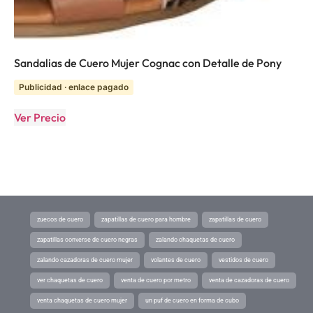
Sandalias de Cuero Mujer Cognac con Detalle de Pony
Publicidad · enlace pagado
Ver Precio
zuecos de cuero
zapatillas de cuero para hombre
zapatillas de cuero
zapatillas converse de cuero negras
zalando chaquetas de cuero
zalando cazadoras de cuero mujer
volantes de cuero
vestidos de cuero
ver chaquetas de cuero
venta de cuero por metro
venta de cazadoras de cuero
venta chaquetas de cuero mujer
un puf de cuero en forma de cubo