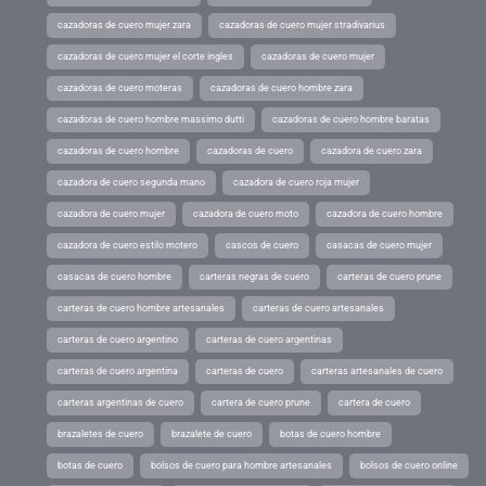
cazadoras de cuero mujer zara
cazadoras de cuero mujer stradivarius
cazadoras de cuero mujer el corte ingles
cazadoras de cuero mujer
cazadoras de cuero moteras
cazadoras de cuero hombre zara
cazadoras de cuero hombre massimo dutti
cazadoras de cuero hombre baratas
cazadoras de cuero hombre
cazadoras de cuero
cazadora de cuero zara
cazadora de cuero segunda mano
cazadora de cuero roja mujer
cazadora de cuero mujer
cazadora de cuero moto
cazadora de cuero hombre
cazadora de cuero estilo motero
cascos de cuero
casacas de cuero mujer
casacas de cuero hombre
carteras negras de cuero
carteras de cuero prune
carteras de cuero hombre artesanales
carteras de cuero artesanales
carteras de cuero argentino
carteras de cuero argentinas
carteras de cuero argentina
carteras de cuero
carteras artesanales de cuero
carteras argentinas de cuero
cartera de cuero prune
cartera de cuero
brazaletes de cuero
brazalete de cuero
botas de cuero hombre
botas de cuero
bolsos de cuero para hombre artesanales
bolsos de cuero online