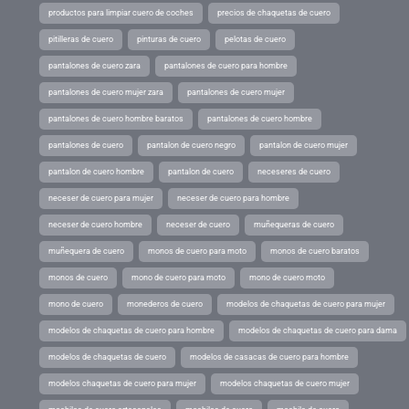
productos para limpiar cuero de coches
precios de chaquetas de cuero
pitilleras de cuero
pinturas de cuero
pelotas de cuero
pantalones de cuero zara
pantalones de cuero para hombre
pantalones de cuero mujer zara
pantalones de cuero mujer
pantalones de cuero hombre baratos
pantalones de cuero hombre
pantalones de cuero
pantalon de cuero negro
pantalon de cuero mujer
pantalon de cuero hombre
pantalon de cuero
neceseres de cuero
neceser de cuero para mujer
neceser de cuero para hombre
neceser de cuero hombre
neceser de cuero
muñequeras de cuero
muñequera de cuero
monos de cuero para moto
monos de cuero baratos
monos de cuero
mono de cuero para moto
mono de cuero moto
mono de cuero
monederos de cuero
modelos de chaquetas de cuero para mujer
modelos de chaquetas de cuero para hombre
modelos de chaquetas de cuero para dama
modelos de chaquetas de cuero
modelos de casacas de cuero para hombre
modelos chaquetas de cuero para mujer
modelos chaquetas de cuero mujer