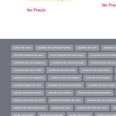
Ver Pre
Ver Precio
zuecos de cuero
zapatillas de cuero para hombre
zapatillas de cuero
zapatillas 
venta de cazadoras de cuero
venta chaquetas de cuero mujer
un puf de cuero en form
sombreros de cuero vaqueros
sombreros de cuero para mujer
sombreros de cuero pa
sombreros de cuero chillán
sombreros de cuero chile
sombreros de cuero blanco
sombrero de cuero argentino
sombrero cuero de canguro
sofas de cuero baratos
sandalias hippies de cuero
sandalias de cuero para hombre
sandalias de cuero mujer
ropa de cuero para hombre
ropa de cuero hombre
riñoneras de cuero para hombre
pulseras de trenzas de cuero
pulseras de hombre de cuero
pulseras de cuero y plata p
pulseras de cuero artesanales
pulseras de cuero
pulseras de cordon de cuero
pu
puf de cuero negro
puf de cuero marroqui
puf de cuero marron
puf de cuero cuad