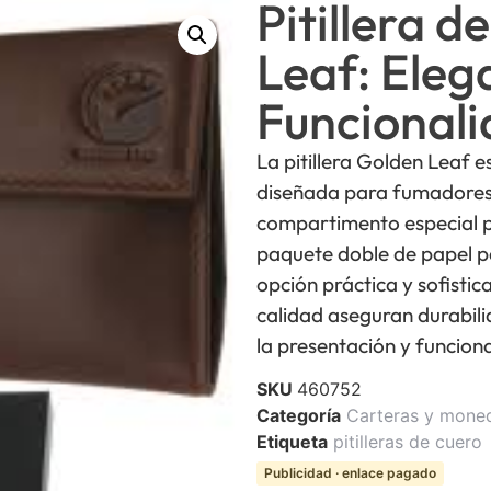
Pitillera 
Leaf: Eleg
Funcional
La pitillera Golden Leaf 
diseñada para fumadores 
compartimento especial pa
paquete doble de papel par
opción práctica y sofisti
calidad aseguran durabilid
la presentación y funcion
SKU
460752
Categoría
Carteras y mone
Etiqueta
pitilleras de cuero
Publicidad · enlace pagado