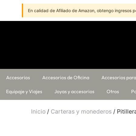
En calidad de Afiliado de Amazon, obtengo ingresos po
Accesorios
Accesorios de Oficina
Accesorios para
Equipaje y Viajes
Joyas y accesorios
Otros
Pa
Inicio
/
Carteras y monederos
/ Pitill