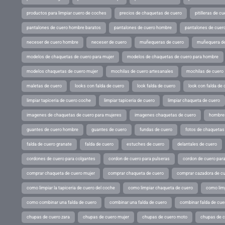
productos para limpiar cuero de coches
precios de chaquetas de cuero
pitilleras de cu
pantalones de cuero hombre baratos
pantalones de cuero hombre
pantalones de cuer
neceser de cuero hombre
neceser de cuero
muñequeras de cuero
muñequera de
modelos de chaquetas de cuero para mujer
modelos de chaquetas de cuero para hombre
modelos chaquetas de cuero mujer
mochilas de cuero artesanales
mochilas de cuero
maletas de cuero
looks con falda de cuero
look falda de cuero
look con falda de 
limpiar tapiceria de cuero coche
limpiar tapiceria de cuero
limpiar chaqueta de cuero
imagenes de chaquetas de cuero para mujeres
imagenes chaquetas de cuero
hombres
guantes de cuero hombre
guantes de cuero
fundas de cuero
fotos de chaquetas
falda de cuero granate
falda de cuero
estuches de cuero
delantales de cuero
cordones de cuero para colgantes
cordon de cuero para pulseras
cordon de cuero par
comprar chaqueta de cuero mujer
comprar chaqueta de cuero
comprar cazadora de c
como limpiar la tapiceria de cuero del coche
como limpiar chaqueta de cuero
como limp
como combinar una falda de cuero
combinar una falda de cuero
combinar falda de cue
chupas de cuero zara
chupas de cuero mujer
chupas de cuero moto
chupas de 