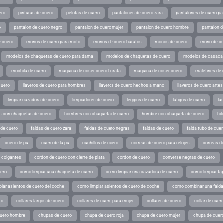
ero
pinturas de cuero
pelotas de cuero
pantalones de cuero zara
pantalones de cuero p
o
pantalon de cuero negro
pantalon de cuero mujer
pantalon de cuero hombre
pantalon d
 cuero
monos de cuero para moto
monos de cuero baratos
monos de cuero
mono de cu
modelos de chaquetas de cuero para dama
modelos de chaquetas de cuero
modelos de casaca
mochila de cuero
maquina de coser cuero barata
maquina de coser cuero
maletines de 
cuero
llaveros de cuero para hombres
llaveros de cuero hechos a mano
llaveros de cuero arte
limpiar cazadora de cuero
limpiadores de cuero
leggins de cuero
latigos de cuero
la
 con chaquetas de cuero
hombres con chaqueta de cuero
hombre con chaqueta de cuero
hil
 de cuero
faldas de cuero zara
faldas de cuero negras
faldas de cuero
falda tubo de cuer
cuero de pu
cuero de la pu
cuchillos de cuero
correas de cuero para relojes
correas de
a colgantes
cordon de cuero con cierre de plata
cordon de cuero
converse negras de cuero
uero
como limpiar una chaqueta de cuero
como limpiar una cazadora de cuero
como limpiar ta
iar asientos de cuero del coche
como limpiar asientos de cuero de coche
como combinar una falda 
ro
collares largos de cuero
collares de cuero para mujer
collares de cuero
collar de cuer
cuero hombre
chupas de cuero
chupa de cuero roja
chupa de cuero mujer
chupa de cuer