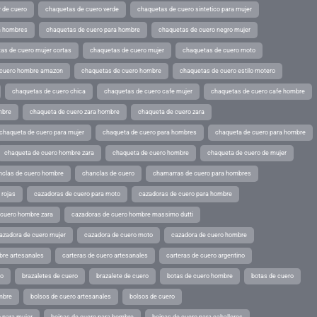
 de cuero
chaquetas de cuero verde
chaquetas de cuero sintetico para mujer
a hombres
chaquetas de cuero para hombre
chaquetas de cuero negro mujer
as de cuero mujer cortas
chaquetas de cuero mujer
chaquetas de cuero moto
 cuero hombre amazon
chaquetas de cuero hombre
chaquetas de cuero estilo motero
chaquetas de cuero chica
chaquetas de cuero cafe mujer
chaquetas de cuero cafe hombre
mbre
chaqueta de cuero zara hombre
chaqueta de cuero zara
chaqueta de cuero para mujer
chaqueta de cuero para hombres
chaqueta de cuero para hombre
chaqueta de cuero hombre zara
chaqueta de cuero hombre
chaqueta de cuero de mujer
nclas de cuero hombre
chanclas de cuero
chamarras de cuero para hombres
 rojas
cazadoras de cuero para moto
cazadoras de cuero para hombre
 cuero hombre zara
cazadoras de cuero hombre massimo dutti
azadora de cuero mujer
cazadora de cuero moto
cazadora de cuero hombre
bre artesanales
carteras de cuero artesanales
carteras de cuero argentino
ro
brazaletes de cuero
brazalete de cuero
botas de cuero hombre
botas de cuero
mbre
bolsos de cuero artesanales
bolsos de cuero
 para mujer
boinas de cuero para hombre
boinas de cuero para caballeros