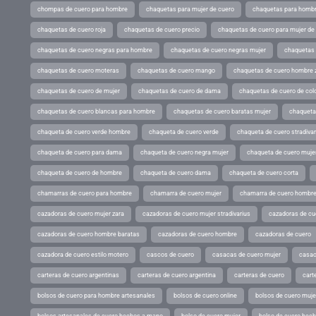
chompas de cuero para hombre
chaquetas para mujer de cuero
chaquetas para hombr
chaquetas de cuero roja
chaquetas de cuero precio
chaquetas de cuero para mujer d
chaquetas de cuero negras para hombre
chaquetas de cuero negras mujer
chaquetas 
chaquetas de cuero moteras
chaquetas de cuero mango
chaquetas de cuero hombre 
chaquetas de cuero de mujer
chaquetas de cuero de dama
chaquetas de cuero de col
chaquetas de cuero blancas para hombre
chaquetas de cuero baratas mujer
chaqueta
chaqueta de cuero verde hombre
chaqueta de cuero verde
chaqueta de cuero stradivar
chaqueta de cuero para dama
chaqueta de cuero negra mujer
chaqueta de cuero mujer
chaqueta de cuero de hombre
chaqueta de cuero dama
chaqueta de cuero corta
chamarras de cuero para hombre
chamarra de cuero mujer
chamarra de cuero hombr
cazadoras de cuero mujer zara
cazadoras de cuero mujer stradivarius
cazadoras de cue
cazadoras de cuero hombre baratas
cazadoras de cuero hombre
cazadoras de cuero
cazadora de cuero estilo motero
cascos de cuero
casacas de cuero mujer
casac
carteras de cuero argentinas
carteras de cuero argentina
carteras de cuero
cart
bolsos de cuero para hombre artesanales
bolsos de cuero online
bolsos de cuero muje
bolsos artesanales de cuero hechos a mano
bolso de cuero mujer
bolso de cuero hec