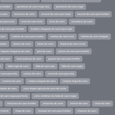
ara hombre
pantalones de cuero mujer zara
pantalones de cuero mujer
e cuero
neceseres de cuero
neceser de cuero para mujer
neceser de cuero para hombre
ero para moto
mono de cuero moto
mono de cuero
monederos de cuero
s de cuero para hombre
modelos chaquetas de cuero para mujer
cuero
maletas de cuero para hombre
maletas de cuero moto
maletas de cuero antiguas
sanales
llaveros de cuero
llavero de cuero
limpieza de cuero coche
s mejores chaquetas de cuero
jaket de cuero
jackets de cuero para hombre
o de cuero
hacer pulseras de cuero
guantes de cuero para hombre
o
falda negra de cuero
falda de cuero zara
falda de cuero negra
 cuero para reloj
correas de cuero
correa de cuero para reloj
converse de cuero
compro chaqueta de cuero
comprar chupa de cuero
pizados de cuero
como limpiar tapiceria de cuero del coche
de cuero negra para fiesta
como combinar una falda de cuero negra
o
cinturones de cuero hombre
cinturones de cuero
cinturon de cuero
cintas de cuero
o marron
chupa de cuero
chumpas de cuero para hombre
chquetas de cuero