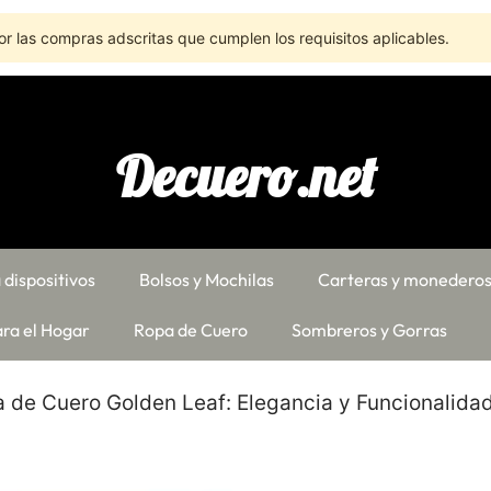
r las compras adscritas que cumplen los requisitos aplicables.
Decuero.net
 dispositivos
Bolsos y Mochilas
Carteras y monedero
ra el Hogar
Ropa de Cuero
Sombreros y Gorras
era de Cuero Golden Leaf: Elegancia y Funcionalida