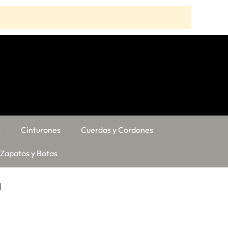
s
Cinturones
Cuerdas y Cordones
Zapatos y Botas
d