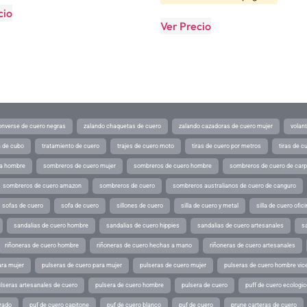
cio
Ver Precio
converse de cuero negras
zalando chaquetas de cuero
zalando cazadoras de cuero mujer
volan
a de cubo
tratamiento de cuero
trajes de cuero moto
tiras de cuero por metros
tiras de c
ra hombre
sombreros de cuero mujer
sombreros de cuero hombre
sombreros de cuero de car
sombreros de cuero amazon
sombreros de cuero
sombreros australianos de cuero de canguro
sofas de cuero
sofa de cuero
sillones de cuero
silla de cuero y metal
silla de cuero ofic
sandalias de cuero hombre
sandalias de cuero hippies
sandalias de cuero artesanales
s
riñoneras de cuero hombre
riñoneras de cuero hechas a mano
riñoneras de cuero artesanales
ara mujer
pulseras de cuero para mujer
pulseras de cuero mujer
pulseras de cuero hombre vic
lseras artesanales de cuero
pulsera de cuero hombre
pulsera de cuero
puff de cuero ecologic
rado
puf de cuero capitone
puf de cuero blanco
puf de cuero
prune carteras de cuero