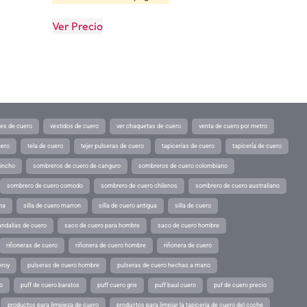
Ver Precio
tes de cuero
vestidos de cuero
ver chaquetas de cuero
venta de cuero por metro
uero
tela de cuero
tejer pulseras de cuero
tapicerias de cuero
tapicería de cuero
pincho
sombreros de cuero de canguro
sombreros de cuero colombiano
sombrero de cuero comodo
sombrero de cuero chilenos
sombrero de cuero australiano
ina
silla de cuero marron
silla de cuero antigua
silla de cuero
andalias de cuero
saco de cuero para hombre
saco de cuero hombre
riñoneras de cuero
riñonera de cuero hombre
riñonera de cuero
eroy
pulseras de cuero hombre
pulseras de cuero hechas a mano
o
puff de cuero baratos
puff cuero gris
puff baul cuero
puf de cuero precio
productos para limpieza de cuero
productos para limpiar la tapiceria de cuero del coche