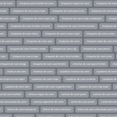
es de cuero
chaquetas para hombre de cuero
chaquetas negras de cuero
chaquetas de mujer
e moda
chaquetas de cuero para mujer
chaquetas de cuero para moto
chaquetas de cuero par
de cuero negra
chaquetas de cuero mujer zara
chaquetas de cuero mujer stradivarius
chaquet
zara
chaquetas de cuero hombre rockeras
chaquetas de cuero hombre baratas
chaquetas de
ores
chaquetas de cuero dama
chaquetas de cuero cortas mujer
chaquetas de cuero cortas
s de cuero baratas
chaquetas de cuero azul
chaquetas de cuero
chaqueta negra de cuero ho
ius
chaqueta de cuero sintetico mujer
chaqueta de cuero roja
chaqueta de cuero precio
 zara
chaqueta de cuero mujer
chaqueta de cuero moto hombre
chaqueta de cuero moto
chaqueta de cuero beige
chaqueta de cuero azul hombre
chanclas de cuero para hombre
cha
e
chalecos de cuero
chaketas de cuero
cazadoras moteras de cuero
cazadoras de cuero
ro mujer el corte ingles
cazadoras de cuero mujer
cazadoras de cuero moteras
cazadoras de
cazadora de cuero zara
cazadora de cuero segunda mano
cazadora de cuero roja mujer
c
as de cuero hombre
carteras negras de cuero
carteras de cuero prune
carteras de cuero hom
eras artesanales de cuero
carteras argentinas de cuero
cartera de cuero prune
cartera de cue
r
bolsos de cuero marruecos
bolsos de cuero artesanos
bolsos de cuero artesanales para ho
ho a mano
bolso de cuero
boinas militares cuero
boinas de cuero precios
boinas de cuero