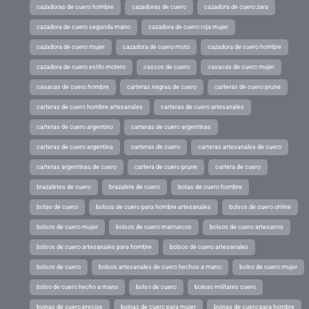
cazadoras de cuero hombre
cazadoras de cuero
cazadora de cuero zara
cazadora de cuero segunda mano
cazadora de cuero roja mujer
cazadora de cuero mujer
cazadora de cuero moto
cazadora de cuero hombre
cazadora de cuero estilo motero
cascos de cuero
casacas de cuero mujer
casacas de cuero hombre
carteras negras de cuero
carteras de cuero prune
carteras de cuero hombre artesanales
carteras de cuero artesanales
carteras de cuero argentino
carteras de cuero argentinas
carteras de cuero argentina
carteras de cuero
carteras artesanales de cuero
carteras argentinas de cuero
cartera de cuero prune
cartera de cuero
brazaletes de cuero
brazalete de cuero
botas de cuero hombre
botas de cuero
bolsos de cuero para hombre artesanales
bolsos de cuero online
bolsos de cuero mujer
bolsos de cuero marruecos
bolsos de cuero artesanos
bolsos de cuero artesanales para hombre
bolsos de cuero artesanales
bolsos de cuero
bolsos artesanales de cuero hechos a mano
bolso de cuero mujer
bolso de cuero hecho a mano
bolso de cuero
boinas militares cuero
boinas de cuero precios
boinas de cuero para mujer
boinas de cuero para hombre