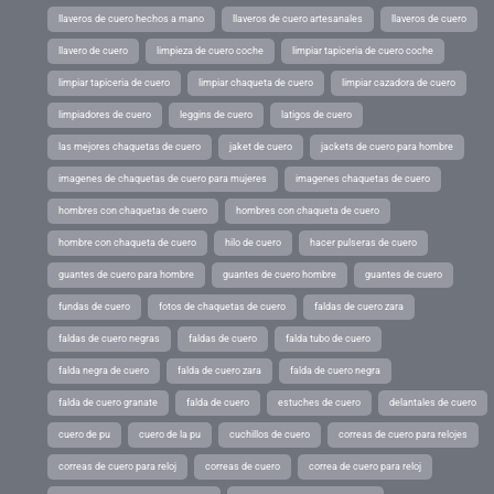
llaveros de cuero hechos a mano
llaveros de cuero artesanales
llaveros de cuero
llavero de cuero
limpieza de cuero coche
limpiar tapiceria de cuero coche
limpiar tapiceria de cuero
limpiar chaqueta de cuero
limpiar cazadora de cuero
limpiadores de cuero
leggins de cuero
latigos de cuero
las mejores chaquetas de cuero
jaket de cuero
jackets de cuero para hombre
imagenes de chaquetas de cuero para mujeres
imagenes chaquetas de cuero
hombres con chaquetas de cuero
hombres con chaqueta de cuero
hombre con chaqueta de cuero
hilo de cuero
hacer pulseras de cuero
guantes de cuero para hombre
guantes de cuero hombre
guantes de cuero
fundas de cuero
fotos de chaquetas de cuero
faldas de cuero zara
faldas de cuero negras
faldas de cuero
falda tubo de cuero
falda negra de cuero
falda de cuero zara
falda de cuero negra
falda de cuero granate
falda de cuero
estuches de cuero
delantales de cuero
cuero de pu
cuero de la pu
cuchillos de cuero
correas de cuero para relojes
correas de cuero para reloj
correas de cuero
correa de cuero para reloj