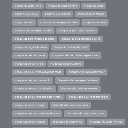
chupas de cuero moto
chupas de cuero hombre
chupas de cuero
chupa de cuero roja
chupa de cuero mujer
chupa de cuero marron
chupa de cuero
chumpas de cuero para hombre
chquetas de cuero
chompas de cuero para hombre
chaquetas para mujer de cuero
chaquetas para hombres de cuero
chaquetas para hombre de cuero
chaquetas negras de cuero
chaquetas de mujer de cuero
chaquetas de cuero verde
chaquetas de cuero sintetico para mujer
chaquetas de cuero roja
chaquetas de cuero precio
chaquetas de cuero para mujer de moda
chaquetas de cuero para mujer
chaquetas de cuero para moto
chaquetas de cuero para hombres
chaquetas de cuero para hombre
chaquetas de cuero negro mujer
chaquetas de cuero negras para hombre
chaquetas de cuero negras mujer
chaquetas de cuero negra
chaquetas de cuero mujer zara
chaquetas de cuero mujer stradivarius
chaquetas de cuero mujer cortas
chaquetas de cuero mujer
chaquetas de cuero moto
chaquetas de cuero moteras