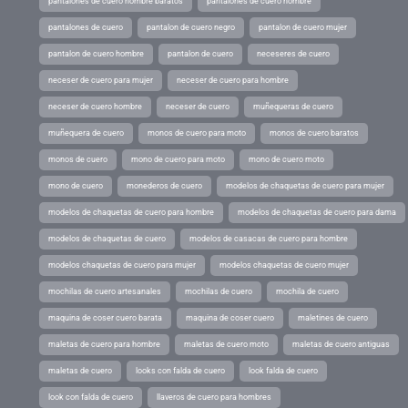
pantalones de cuero hombre baratos
pantalones de cuero hombre
pantalones de cuero
pantalon de cuero negro
pantalon de cuero mujer
pantalon de cuero hombre
pantalon de cuero
neceseres de cuero
neceser de cuero para mujer
neceser de cuero para hombre
neceser de cuero hombre
neceser de cuero
muñequeras de cuero
muñequera de cuero
monos de cuero para moto
monos de cuero baratos
monos de cuero
mono de cuero para moto
mono de cuero moto
mono de cuero
monederos de cuero
modelos de chaquetas de cuero para mujer
modelos de chaquetas de cuero para hombre
modelos de chaquetas de cuero para dama
modelos de chaquetas de cuero
modelos de casacas de cuero para hombre
modelos chaquetas de cuero para mujer
modelos chaquetas de cuero mujer
mochilas de cuero artesanales
mochilas de cuero
mochila de cuero
maquina de coser cuero barata
maquina de coser cuero
maletines de cuero
maletas de cuero para hombre
maletas de cuero moto
maletas de cuero antiguas
maletas de cuero
looks con falda de cuero
look falda de cuero
look con falda de cuero
llaveros de cuero para hombres