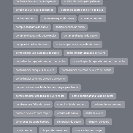
cordones de cuero para colgantes
cordon de cuero para pulseras
cordon de cuero para colgantes
cordon de cuero con cierre de plata
cordon de cuero
converse negras de cuero
converse de cuero
compro chaqueta de cuero
comprar chupa de cuero
comprar chaqueta de cuero mujer
comprar chaqueta de cuero
comprar cazadora de cuero
como limpiar una chaqueta de cuero
como limpiar una cazadora de cuero
como limpiar tapizados de cuero
como limpiar tapiceria de cuero del coche
como limpiar la tapiceria de cuero del coche
como limpiar chaqueta de cuero
como limpiar asientos de cuero del coche
como limpiar asientos de cuero de coche
como combinar una falda de cuero negra para fiesta
como combinar una falda de cuero negra
como combinar una falda de cuero
combinar una falda de cuero
combinar falda de cuero
collares largos de cuero
collares de cuero para mujer
collares de cuero
collar de cuero
cinturones de cuero hombre
cinturones de cuero
cinturon de cuero
cintas de cuero
chupas de cuero zara
chupas de cuero mujer