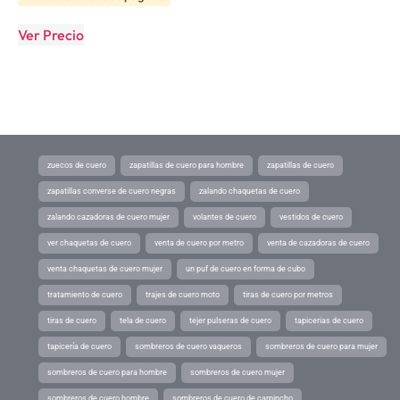
Ver Precio
zuecos de cuero
zapatillas de cuero para hombre
zapatillas de cuero
zapatillas converse de cuero negras
zalando chaquetas de cuero
zalando cazadoras de cuero mujer
volantes de cuero
vestidos de cuero
ver chaquetas de cuero
venta de cuero por metro
venta de cazadoras de cuero
venta chaquetas de cuero mujer
un puf de cuero en forma de cubo
tratamiento de cuero
trajes de cuero moto
tiras de cuero por metros
tiras de cuero
tela de cuero
tejer pulseras de cuero
tapicerias de cuero
tapicería de cuero
sombreros de cuero vaqueros
sombreros de cuero para mujer
sombreros de cuero para hombre
sombreros de cuero mujer
sombreros de cuero hombre
sombreros de cuero de carpincho