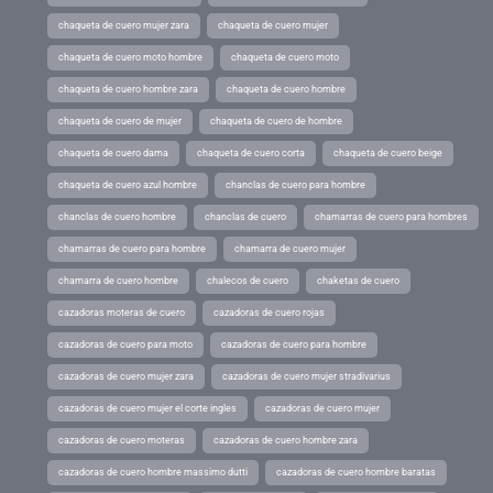
chaqueta de cuero mujer zara
chaqueta de cuero mujer
chaqueta de cuero moto hombre
chaqueta de cuero moto
chaqueta de cuero hombre zara
chaqueta de cuero hombre
chaqueta de cuero de mujer
chaqueta de cuero de hombre
chaqueta de cuero dama
chaqueta de cuero corta
chaqueta de cuero beige
chaqueta de cuero azul hombre
chanclas de cuero para hombre
chanclas de cuero hombre
chanclas de cuero
chamarras de cuero para hombres
chamarras de cuero para hombre
chamarra de cuero mujer
chamarra de cuero hombre
chalecos de cuero
chaketas de cuero
cazadoras moteras de cuero
cazadoras de cuero rojas
cazadoras de cuero para moto
cazadoras de cuero para hombre
cazadoras de cuero mujer zara
cazadoras de cuero mujer stradivarius
cazadoras de cuero mujer el corte ingles
cazadoras de cuero mujer
cazadoras de cuero moteras
cazadoras de cuero hombre zara
cazadoras de cuero hombre massimo dutti
cazadoras de cuero hombre baratas