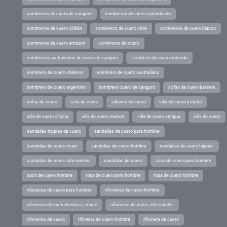
sombreros de cuero de canguro
sombreros de cuero colombiano
sombreros de cuero chillán
sombreros de cuero chile
sombreros de cuero blanco
sombreros de cuero amazon
sombreros de cuero
sombreros australianos de cuero de canguro
sombrero de cuero comodo
sombrero de cuero chilenos
sombrero de cuero australiano
sombrero de cuero argentino
sombrero cuero de canguro
sofas de cuero baratos
sofas de cuero
sofa de cuero
sillones de cuero
silla de cuero y metal
silla de cuero oficina
silla de cuero marron
silla de cuero antigua
silla de cuero
sandalias hippies de cuero
sandalias de cuero para hombre
sandalias de cuero mujer
sandalias de cuero hombre
sandalias de cuero hippies
sandalias de cuero artesanales
sandalias de cuero
saco de cuero para hombre
saco de cuero hombre
ropa de cuero para hombre
ropa de cuero hombre
riñoneras de cuero para hombre
riñoneras de cuero hombre
riñoneras de cuero hechas a mano
riñoneras de cuero artesanales
riñoneras de cuero
riñonera de cuero hombre
riñonera de cuero