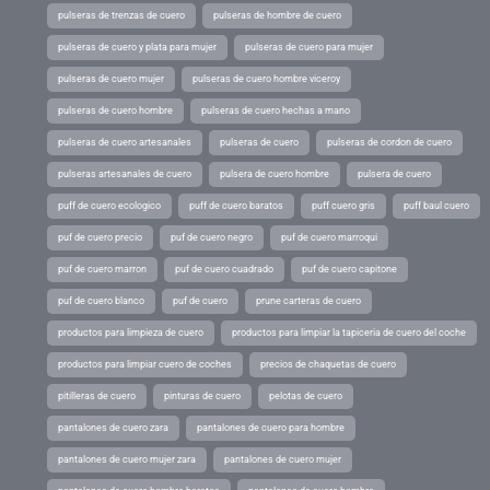
pulseras de trenzas de cuero
pulseras de hombre de cuero
pulseras de cuero y plata para mujer
pulseras de cuero para mujer
pulseras de cuero mujer
pulseras de cuero hombre viceroy
pulseras de cuero hombre
pulseras de cuero hechas a mano
pulseras de cuero artesanales
pulseras de cuero
pulseras de cordon de cuero
pulseras artesanales de cuero
pulsera de cuero hombre
pulsera de cuero
puff de cuero ecologico
puff de cuero baratos
puff cuero gris
puff baul cuero
puf de cuero precio
puf de cuero negro
puf de cuero marroqui
puf de cuero marron
puf de cuero cuadrado
puf de cuero capitone
puf de cuero blanco
puf de cuero
prune carteras de cuero
productos para limpieza de cuero
productos para limpiar la tapiceria de cuero del coche
productos para limpiar cuero de coches
precios de chaquetas de cuero
pitilleras de cuero
pinturas de cuero
pelotas de cuero
pantalones de cuero zara
pantalones de cuero para hombre
pantalones de cuero mujer zara
pantalones de cuero mujer