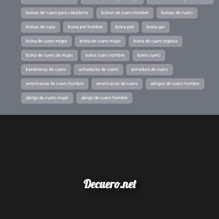
boinas de cuero para caballeros
boinas de cuero hombre
boinas de cuero
boinas de caza
boina piel hombre
boina piel
boina gar
boina de cuero negra
boina de cuero mujer
boina de cuero inglesa
boina de cuero de mujer
boina cuero hombre
boina cuero
bandoleras de cuero
armaduras de cuero
armadura de cuero
americanas de cuero hombre
americanas de cuero
abrigos de cuero hombre
abrigo de cuero mujer
abrigo de cuero hombre
Decuero.net