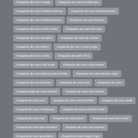
chaquetas de cuero mango
chaquetas de cuero hombre zara
chaquetas de cuero hombre rockeras
chaquetas de cuero hombre baratas
chaquetas de cuero hombre amazon
chaquetas de cuero hombre
chaquetas de cuero estilo motero
chaquetas de cuero de mujer
chaquetas de cuero de dama
chaquetas de cuero de colores
chaquetas de cuero dama
chaquetas de cuero cortas mujer
chaquetas de cuero cortas
chaquetas de cuero chica
chaquetas de cuero cafe mujer
chaquetas de cuero cafe hombre
chaquetas de cuero blancas para hombre
chaquetas de cuero baratas mujer
chaquetas de cuero baratas
chaquetas de cuero azul
chaquetas de cuero
chaqueta negra de cuero hombre
chaqueta de cuero zara hombre
chaqueta de cuero zara
chaqueta de cuero verde hombre
chaqueta de cuero verde
chaqueta de cuero stradivarius
chaqueta de cuero sintetico mujer
chaqueta de cuero roja
chaqueta de cuero precio
chaqueta de cuero para mujer
chaqueta de cuero para hombres
chaqueta de cuero para hombre
chaqueta de cuero para dama
chaqueta de cuero negra mujer