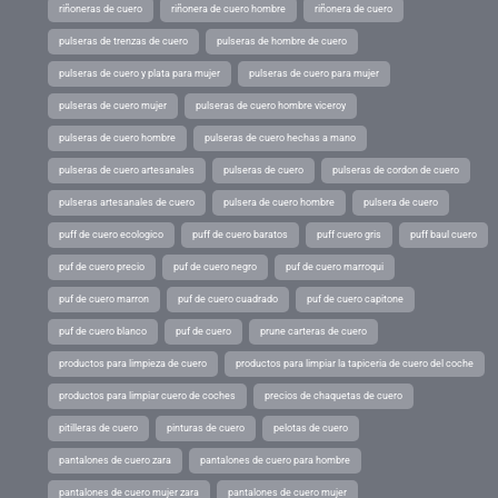
riñoneras de cuero
riñonera de cuero hombre
riñonera de cuero
pulseras de trenzas de cuero
pulseras de hombre de cuero
pulseras de cuero y plata para mujer
pulseras de cuero para mujer
pulseras de cuero mujer
pulseras de cuero hombre viceroy
pulseras de cuero hombre
pulseras de cuero hechas a mano
pulseras de cuero artesanales
pulseras de cuero
pulseras de cordon de cuero
pulseras artesanales de cuero
pulsera de cuero hombre
pulsera de cuero
puff de cuero ecologico
puff de cuero baratos
puff cuero gris
puff baul cuero
puf de cuero precio
puf de cuero negro
puf de cuero marroqui
puf de cuero marron
puf de cuero cuadrado
puf de cuero capitone
puf de cuero blanco
puf de cuero
prune carteras de cuero
productos para limpieza de cuero
productos para limpiar la tapiceria de cuero del coche
productos para limpiar cuero de coches
precios de chaquetas de cuero
pitilleras de cuero
pinturas de cuero
pelotas de cuero
pantalones de cuero zara
pantalones de cuero para hombre
pantalones de cuero mujer zara
pantalones de cuero mujer