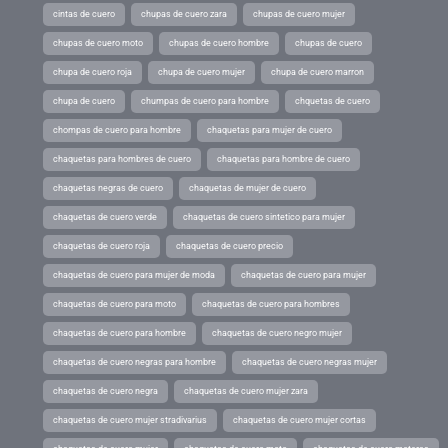
cintas de cuero
chupas de cuero zara
chupas de cuero mujer
chupas de cuero moto
chupas de cuero hombre
chupas de cuero
chupa de cuero roja
chupa de cuero mujer
chupa de cuero marron
chupa de cuero
chumpas de cuero para hombre
chquetas de cuero
chompas de cuero para hombre
chaquetas para mujer de cuero
chaquetas para hombres de cuero
chaquetas para hombre de cuero
chaquetas negras de cuero
chaquetas de mujer de cuero
chaquetas de cuero verde
chaquetas de cuero sintetico para mujer
chaquetas de cuero roja
chaquetas de cuero precio
chaquetas de cuero para mujer de moda
chaquetas de cuero para mujer
chaquetas de cuero para moto
chaquetas de cuero para hombres
chaquetas de cuero para hombre
chaquetas de cuero negro mujer
chaquetas de cuero negras para hombre
chaquetas de cuero negras mujer
chaquetas de cuero negra
chaquetas de cuero mujer zara
chaquetas de cuero mujer stradivarius
chaquetas de cuero mujer cortas