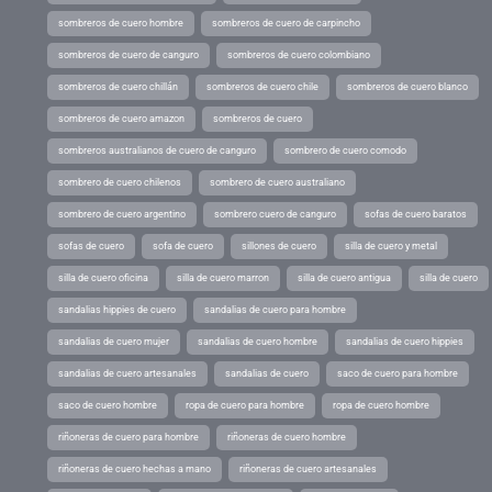
sombreros de cuero hombre
sombreros de cuero de carpincho
sombreros de cuero de canguro
sombreros de cuero colombiano
sombreros de cuero chillán
sombreros de cuero chile
sombreros de cuero blanco
sombreros de cuero amazon
sombreros de cuero
sombreros australianos de cuero de canguro
sombrero de cuero comodo
sombrero de cuero chilenos
sombrero de cuero australiano
sombrero de cuero argentino
sombrero cuero de canguro
sofas de cuero baratos
sofas de cuero
sofa de cuero
sillones de cuero
silla de cuero y metal
silla de cuero oficina
silla de cuero marron
silla de cuero antigua
silla de cuero
sandalias hippies de cuero
sandalias de cuero para hombre
sandalias de cuero mujer
sandalias de cuero hombre
sandalias de cuero hippies
sandalias de cuero artesanales
sandalias de cuero
saco de cuero para hombre
saco de cuero hombre
ropa de cuero para hombre
ropa de cuero hombre
riñoneras de cuero para hombre
riñoneras de cuero hombre
riñoneras de cuero hechas a mano
riñoneras de cuero artesanales