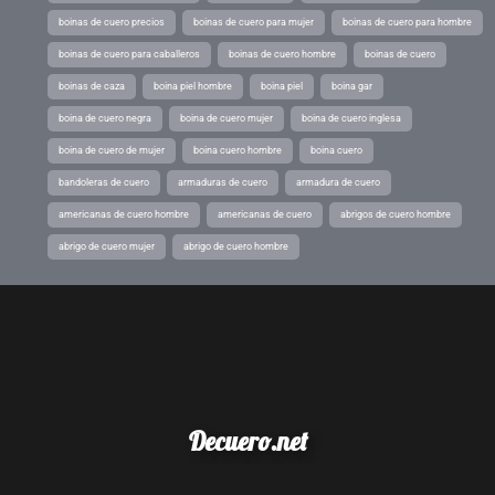
boinas de cuero precios
boinas de cuero para mujer
boinas de cuero para hombre
boinas de cuero para caballeros
boinas de cuero hombre
boinas de cuero
boinas de caza
boina piel hombre
boina piel
boina gar
boina de cuero negra
boina de cuero mujer
boina de cuero inglesa
boina de cuero de mujer
boina cuero hombre
boina cuero
bandoleras de cuero
armaduras de cuero
armadura de cuero
americanas de cuero hombre
americanas de cuero
abrigos de cuero hombre
abrigo de cuero mujer
abrigo de cuero hombre
Decuero.net