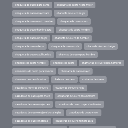
chaqueta de cuero para dama
chaqueta de cuero negra mujer
chaqueta de cuero mujer zara
chaqueta de cuero mujer
chaqueta de cuero moto hombre
chaqueta de cuero moto
chaqueta de cuero hombre zara
chaqueta de cuero hombre
chaqueta de cuero de mujer
chaqueta de cuero de hombre
chaqueta de cuero dama
chaqueta de cuero corta
chaqueta de cuero beige
chaqueta de cuero azul hombre
chanclas de cuero para hombre
chanclas de cuero hombre
chanclas de cuero
chamarras de cuero para hombres
chamarras de cuero para hombre
chamarra de cuero mujer
chamarra de cuero hombre
chalecos de cuero
chaketas de cuero
cazadoras moteras de cuero
cazadoras de cuero rojas
cazadoras de cuero para moto
cazadoras de cuero para hombre
cazadoras de cuero mujer zara
cazadoras de cuero mujer stradivarius
cazadoras de cuero mujer el corte ingles
cazadoras de cuero mujer
cazadoras de cuero moteras
cazadoras de cuero hombre zara