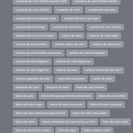
cazadoras de cuero hombre massimo dutti
cazadoras de cuero hombre baratas
cazadoras de cuero hombre
cazadoras de cuero
cazadora de cuero zara
cazadora de cuero segunda mano
cazadora de cuero roja mujer
cazadora de cuero mujer
cazadora de cuero moto
cazadora de cuero hombre
cazadora de cuero estilo motero
cascos de cuero
casacas de cuero mujer
casacas de cuero hombre
carteras negras de cuero
carteras de cuero prune
carteras de cuero hombre artesanales
carteras de cuero artesanales
carteras de cuero argentino
carteras de cuero argentinas
carteras de cuero argentina
carteras de cuero
carteras artesanales de cuero
carteras argentinas de cuero
cartera de cuero prune
cartera de cuero
brazaletes de cuero
brazalete de cuero
botas de cuero hombre
botas de cuero
bolsos de cuero para hombre artesanales
bolsos de cuero online
bolsos de cuero mujer
bolsos de cuero marruecos
bolsos de cuero artesanos
bolsos de cuero artesanales para hombre
bolsos de cuero artesanales
bolsos de cuero
bolsos artesanales de cuero hechos a mano
bolso de cuero mujer
bolso de cuero hecho a mano
bolso de cuero
boinas militares cuero