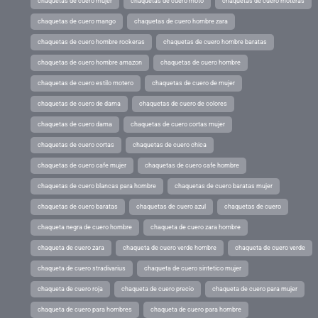
chaquetas de cuero mujer
chaquetas de cuero moto
chaquetas de cuero moteras
chaquetas de cuero mango
chaquetas de cuero hombre zara
chaquetas de cuero hombre rockeras
chaquetas de cuero hombre baratas
chaquetas de cuero hombre amazon
chaquetas de cuero hombre
chaquetas de cuero estilo motero
chaquetas de cuero de mujer
chaquetas de cuero de dama
chaquetas de cuero de colores
chaquetas de cuero dama
chaquetas de cuero cortas mujer
chaquetas de cuero cortas
chaquetas de cuero chica
chaquetas de cuero cafe mujer
chaquetas de cuero cafe hombre
chaquetas de cuero blancas para hombre
chaquetas de cuero baratas mujer
chaquetas de cuero baratas
chaquetas de cuero azul
chaquetas de cuero
chaqueta negra de cuero hombre
chaqueta de cuero zara hombre
chaqueta de cuero zara
chaqueta de cuero verde hombre
chaqueta de cuero verde
chaqueta de cuero stradivarius
chaqueta de cuero sintetico mujer
chaqueta de cuero roja
chaqueta de cuero precio
chaqueta de cuero para mujer
chaqueta de cuero para hombres
chaqueta de cuero para hombre