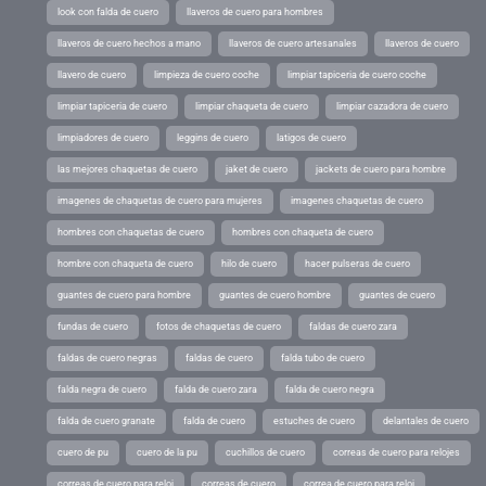
look con falda de cuero
llaveros de cuero para hombres
llaveros de cuero hechos a mano
llaveros de cuero artesanales
llaveros de cuero
llavero de cuero
limpieza de cuero coche
limpiar tapiceria de cuero coche
limpiar tapiceria de cuero
limpiar chaqueta de cuero
limpiar cazadora de cuero
limpiadores de cuero
leggins de cuero
latigos de cuero
las mejores chaquetas de cuero
jaket de cuero
jackets de cuero para hombre
imagenes de chaquetas de cuero para mujeres
imagenes chaquetas de cuero
hombres con chaquetas de cuero
hombres con chaqueta de cuero
hombre con chaqueta de cuero
hilo de cuero
hacer pulseras de cuero
guantes de cuero para hombre
guantes de cuero hombre
guantes de cuero
fundas de cuero
fotos de chaquetas de cuero
faldas de cuero zara
faldas de cuero negras
faldas de cuero
falda tubo de cuero
falda negra de cuero
falda de cuero zara
falda de cuero negra
falda de cuero granate
falda de cuero
estuches de cuero
delantales de cuero
cuero de pu
cuero de la pu
cuchillos de cuero
correas de cuero para relojes
correas de cuero para reloj
correas de cuero
correa de cuero para reloj