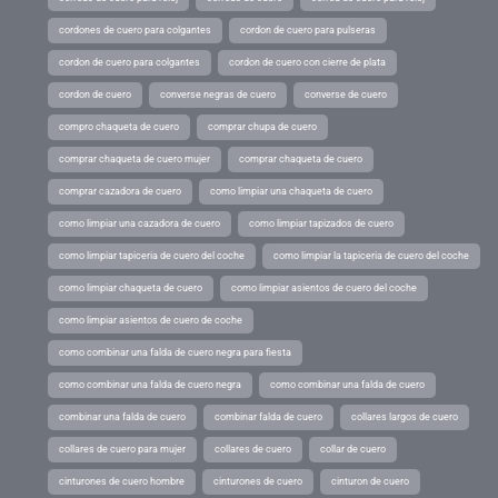
cordones de cuero para colgantes
cordon de cuero para pulseras
cordon de cuero para colgantes
cordon de cuero con cierre de plata
cordon de cuero
converse negras de cuero
converse de cuero
compro chaqueta de cuero
comprar chupa de cuero
comprar chaqueta de cuero mujer
comprar chaqueta de cuero
comprar cazadora de cuero
como limpiar una chaqueta de cuero
como limpiar una cazadora de cuero
como limpiar tapizados de cuero
como limpiar tapiceria de cuero del coche
como limpiar la tapiceria de cuero del coche
como limpiar chaqueta de cuero
como limpiar asientos de cuero del coche
como limpiar asientos de cuero de coche
como combinar una falda de cuero negra para fiesta
como combinar una falda de cuero negra
como combinar una falda de cuero
combinar una falda de cuero
combinar falda de cuero
collares largos de cuero
collares de cuero para mujer
collares de cuero
collar de cuero
cinturones de cuero hombre
cinturones de cuero
cinturon de cuero