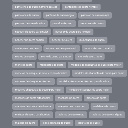
pantalones de cuero hombre baratos
pantalones de cuero hombre
pantalones de cuero
pantalon de cuero negro
pantalon de cuero mujer
pantalon de cuero hombre
pantalon de cuero
neceseres de cuero
neceser de cuero para mujer
neceser de cuero para hombre
neceser de cuero hombre
neceser de cuero
muñequeras de cuero
muñequera de cuero
monos de cuero para moto
monos de cuero baratos
monos de cuero
mono de cuero para moto
mono de cuero moto
mono de cuero
monederos de cuero
modelos de chaquetas de cuero para mujer
modelos de chaquetas de cuero para hombre
modelos de chaquetas de cuero para dama
modelos de chaquetas de cuero
modelos de casacas de cuero para hombre
modelos chaquetas de cuero para mujer
modelos chaquetas de cuero mujer
mochilas de cuero artesanales
mochilas de cuero
mochila de cuero
maquina de coser cuero barata
maquina de coser cuero
maletines de cuero
maletas de cuero para hombre
maletas de cuero moto
maletas de cuero antiguas
maletas de cuero
looks con falda de cuero
look falda de cuero