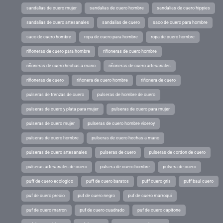
sandalias de cuero mujer
sandalias de cuero hombre
sandalias de cuero hippies
sandalias de cuero artesanales
sandalias de cuero
saco de cuero para hombre
saco de cuero hombre
ropa de cuero para hombre
ropa de cuero hombre
riñoneras de cuero para hombre
riñoneras de cuero hombre
riñoneras de cuero hechas a mano
riñoneras de cuero artesanales
riñoneras de cuero
riñonera de cuero hombre
riñonera de cuero
pulseras de trenzas de cuero
pulseras de hombre de cuero
pulseras de cuero y plata para mujer
pulseras de cuero para mujer
pulseras de cuero mujer
pulseras de cuero hombre viceroy
pulseras de cuero hombre
pulseras de cuero hechas a mano
pulseras de cuero artesanales
pulseras de cuero
pulseras de cordon de cuero
pulseras artesanales de cuero
pulsera de cuero hombre
pulsera de cuero
puff de cuero ecologico
puff de cuero baratos
puff cuero gris
puff baul cuero
puf de cuero precio
puf de cuero negro
puf de cuero marroqui
puf de cuero marron
puf de cuero cuadrado
puf de cuero capitone