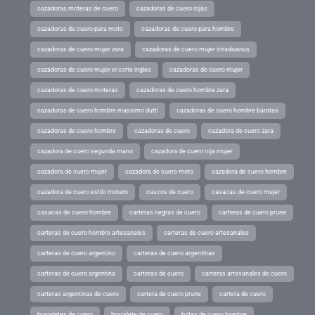
cazadoras moteras de cuero
cazadoras de cuero rojas
cazadoras de cuero para moto
cazadoras de cuero para hombre
cazadoras de cuero mujer zara
cazadoras de cuero mujer stradivarius
cazadoras de cuero mujer el corte ingles
cazadoras de cuero mujer
cazadoras de cuero moteras
cazadoras de cuero hombre zara
cazadoras de cuero hombre massimo dutti
cazadoras de cuero hombre baratas
cazadoras de cuero hombre
cazadoras de cuero
cazadora de cuero zara
cazadora de cuero segunda mano
cazadora de cuero roja mujer
cazadora de cuero mujer
cazadora de cuero moto
cazadora de cuero hombre
cazadora de cuero estilo motero
cascos de cuero
casacas de cuero mujer
casacas de cuero hombre
carteras negras de cuero
carteras de cuero prune
carteras de cuero hombre artesanales
carteras de cuero artesanales
carteras de cuero argentino
carteras de cuero argentinas
carteras de cuero argentina
carteras de cuero
carteras artesanales de cuero
carteras argentinas de cuero
cartera de cuero prune
cartera de cuero
brazaletes de cuero
brazalete de cuero
botas de cuero hombre