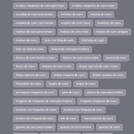
modelos chaquetas de cuero para mujer
modelos chaquetas de cuero mujer
mochilas de cuero artesanales
mochilas de cuero
mochila de cuero
maquina de coser cuero barata
maquina de coser cuero
maletines de cuero
maletas de cuero para hombre
maletas de cuero moto
maletas de cuero antiguas
maletas de cuero
looks con falda de cuero
look falda de cuero
look con falda de cuero
llaveros de cuero para hombres
llaveros de cuero hechos a mano
llaveros de cuero artesanales
llaveros de cuero
llavero de cuero
limpieza de cuero coche
limpiar tapiceria de cuero coche
limpiar tapiceria de cuero
limpiar chaqueta de cuero
limpiar cazadora de cuero
limpiadores de cuero
leggins de cuero
latigos de cuero
las mejores chaquetas de cuero
jaket de cuero
jackets de cuero para hombre
imagenes de chaquetas de cuero para mujeres
imagenes chaquetas de cuero
hombres con chaquetas de cuero
hombres con chaqueta de cuero
hombre con chaqueta de cuero
hilo de cuero
hacer pulseras de cuero
guantes de cuero para hombre
guantes de cuero hombre
guantes de cuero