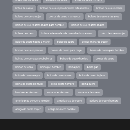
botas de cuero
bolsos de cuero para hombre artesanales
bolsos de cuero online
bolsos de cuero mujer
bolsos de cuero marruecos
bolsos de cuero artesanos
bolsos de cuero artesanales para hombre
bolsos de cuero artesanales
bolsos de cuero
bolsos artesanales de cuero hechos a mano
bolso de cuero mujer
bolso de cuero hecho a mano
bolso de cuero
boinas militares cuero
boinas de cuero precios
boinas de cuero para mujer
boinas de cuero para hombre
boinas de cuero para caballeros
boinas de cuero hombre
boinas de cuero
boinas de caza
boina piel hombre
boina piel
boina gar
boina de cuero negra
boina de cuero mujer
boina de cuero inglesa
boina de cuero de mujer
boina cuero hombre
boina cuero
bandoleras de cuero
armaduras de cuero
armadura de cuero
americanas de cuero hombre
americanas de cuero
abrigos de cuero hombre
abrigo de cuero mujer
abrigo de cuero hombre