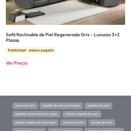
Sofá Reclinable de Piel Regenerada Gris – Luxuoso 3+2
Plazas
Publicidad · enlace pagado
Ver Precio
zuecos de cuero
zapatillas de cuero para hombre
zapatillas de cuero
zapatillas converse de cuero negras
zalando chaquetas de cuero
zalando cazadoras de cuero mujer
volantes de cuero
vestidos de cuero
ver chaquetas de cuero
venta de cuero por metro
venta de cazadoras de cuero