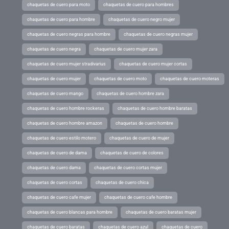
chaquetas de cuero para moto
chaquetas de cuero para hombres
chaquetas de cuero para hombre
chaquetas de cuero negro mujer
chaquetas de cuero negras para hombre
chaquetas de cuero negras mujer
chaquetas de cuero negra
chaquetas de cuero mujer zara
chaquetas de cuero mujer stradivarius
chaquetas de cuero mujer cortas
chaquetas de cuero mujer
chaquetas de cuero moto
chaquetas de cuero moteras
chaquetas de cuero mango
chaquetas de cuero hombre zara
chaquetas de cuero hombre rockeras
chaquetas de cuero hombre baratas
chaquetas de cuero hombre amazon
chaquetas de cuero hombre
chaquetas de cuero estilo motero
chaquetas de cuero de mujer
chaquetas de cuero de dama
chaquetas de cuero de colores
chaquetas de cuero dama
chaquetas de cuero cortas mujer
chaquetas de cuero cortas
chaquetas de cuero chica
chaquetas de cuero cafe mujer
chaquetas de cuero cafe hombre
chaquetas de cuero blancas para hombre
chaquetas de cuero baratas mujer
chaquetas de cuero baratas
chaquetas de cuero azul
chaquetas de cuero