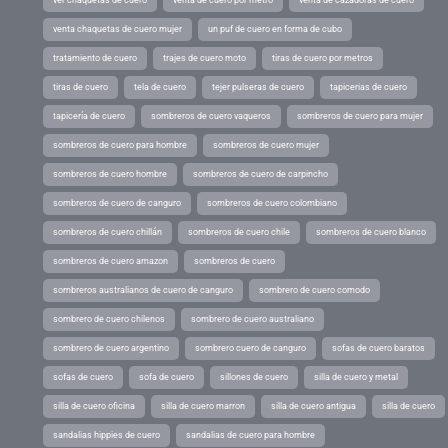
venta chaquetas de cuero mujer
un puf de cuero en forma de cubo
tratamiento de cuero
trajes de cuero moto
tiras de cuero por metros
tiras de cuero
tela de cuero
tejer pulseras de cuero
tapicerias de cuero
tapicería de cuero
sombreros de cuero vaqueros
sombreros de cuero para mujer
sombreros de cuero para hombre
sombreros de cuero mujer
sombreros de cuero hombre
sombreros de cuero de carpincho
sombreros de cuero de canguro
sombreros de cuero colombiano
sombreros de cuero chillán
sombreros de cuero chile
sombreros de cuero blanco
sombreros de cuero amazon
sombreros de cuero
sombreros australianos de cuero de canguro
sombrero de cuero comodo
sombrero de cuero chilenos
sombrero de cuero australiano
sombrero de cuero argentino
sombrero cuero de canguro
sofas de cuero baratos
sofas de cuero
sofa de cuero
sillones de cuero
silla de cuero y metal
silla de cuero oficina
silla de cuero marron
silla de cuero antigua
silla de cuero
sandalias hippies de cuero
sandalias de cuero para hombre