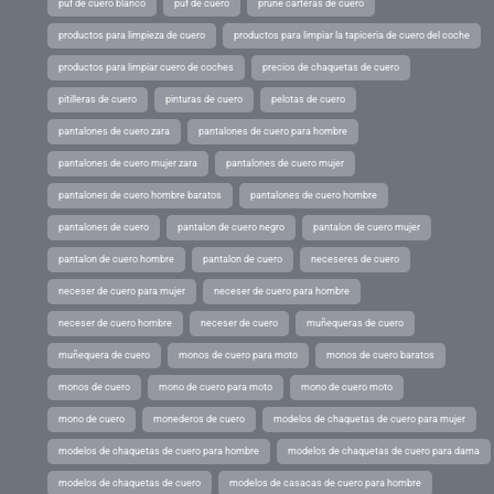
puf de cuero blanco
puf de cuero
prune carteras de cuero
productos para limpieza de cuero
productos para limpiar la tapiceria de cuero del coche
productos para limpiar cuero de coches
precios de chaquetas de cuero
pitilleras de cuero
pinturas de cuero
pelotas de cuero
pantalones de cuero zara
pantalones de cuero para hombre
pantalones de cuero mujer zara
pantalones de cuero mujer
pantalones de cuero hombre baratos
pantalones de cuero hombre
pantalones de cuero
pantalon de cuero negro
pantalon de cuero mujer
pantalon de cuero hombre
pantalon de cuero
neceseres de cuero
neceser de cuero para mujer
neceser de cuero para hombre
neceser de cuero hombre
neceser de cuero
muñequeras de cuero
muñequera de cuero
monos de cuero para moto
monos de cuero baratos
monos de cuero
mono de cuero para moto
mono de cuero moto
mono de cuero
monederos de cuero
modelos de chaquetas de cuero para mujer
modelos de chaquetas de cuero para hombre
modelos de chaquetas de cuero para dama
modelos de chaquetas de cuero
modelos de casacas de cuero para hombre