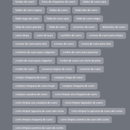
fundas de cuero
fotos de chaquetas de cuero
faldas de cuero zara
faldas de cuero negras
faldas de cuero
falda tubo de cuero
falda negra de cuero
falda de cuero zara
falda de cuero negra
falda de cuero granate
falda de cuero
estuches de cuero
delantales de cuero
cuero de pu
cuero de la pu
cuchillos de cuero
correas de cuero para relojes
correas de cuero para reloj
correas de cuero
correa de cuero para reloj
cordones de cuero para colgantes
cordon de cuero para pulseras
cordon de cuero para colgantes
cordon de cuero con cierre de plata
cordon de cuero
converse negras de cuero
converse de cuero
compro chaqueta de cuero
comprar chupa de cuero
comprar chaqueta de cuero mujer
comprar chaqueta de cuero
comprar cazadora de cuero
como limpiar una chaqueta de cuero
como limpiar una cazadora de cuero
como limpiar tapizados de cuero
como limpiar tapiceria de cuero del coche
como limpiar la tapiceria de cuero del coche
como limpiar chaqueta de cuero
como limpiar asientos de cuero del coche
como limpiar asientos de cuero de coche