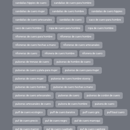
sandalias hippies de cuero
sandalias de cuero para hombre
sandalias de cuero mujer
sandalias de cuero hombre
sandalias de cuero hippies
sandalias de cuero artesanales
sandalias de cuero
saco de cuero para hombre
saco de cuero hombre
ropa de cuero para hombre
ropa de cuero hombre
riñoneras de cuero para hombre
riñoneras de cuero hombre
riñoneras de cuero hechas a mano
riñoneras de cuero artesanales
riñoneras de cuero
riñonera de cuero hombre
riñonera de cuero
pulseras de trenzas de cuero
pulseras de hombre de cuero
pulseras de cuero y plata para mujer
pulseras de cuero para mujer
pulseras de cuero mujer
pulseras de cuero hombre viceroy
pulseras de cuero hombre
pulseras de cuero hechas a mano
pulseras de cuero artesanales
pulseras de cuero
pulseras de cordon de cuero
pulseras artesanales de cuero
pulsera de cuero hombre
pulsera de cuero
puff de cuero ecologico
puff de cuero baratos
puff cuero gris
puff baul cuero
puf de cuero precio
puf de cuero negro
puf de cuero marroqui
puf de cuero marron
puf de cuero cuadrado
puf de cuero capitone