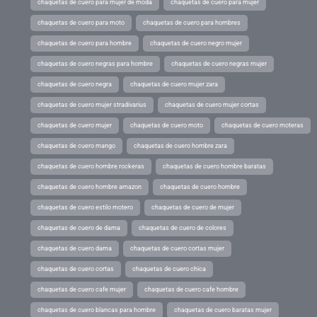
chaquetas de cuero para mujer de moda
chaquetas de cuero para mujer
chaquetas de cuero para moto
chaquetas de cuero para hombres
chaquetas de cuero para hombre
chaquetas de cuero negro mujer
chaquetas de cuero negras para hombre
chaquetas de cuero negras mujer
chaquetas de cuero negra
chaquetas de cuero mujer zara
chaquetas de cuero mujer stradivarius
chaquetas de cuero mujer cortas
chaquetas de cuero mujer
chaquetas de cuero moto
chaquetas de cuero moteras
chaquetas de cuero mango
chaquetas de cuero hombre zara
chaquetas de cuero hombre rockeras
chaquetas de cuero hombre baratas
chaquetas de cuero hombre amazon
chaquetas de cuero hombre
chaquetas de cuero estilo motero
chaquetas de cuero de mujer
chaquetas de cuero de dama
chaquetas de cuero de colores
chaquetas de cuero dama
chaquetas de cuero cortas mujer
chaquetas de cuero cortas
chaquetas de cuero chica
chaquetas de cuero cafe mujer
chaquetas de cuero cafe hombre
chaquetas de cuero blancas para hombre
chaquetas de cuero baratas mujer