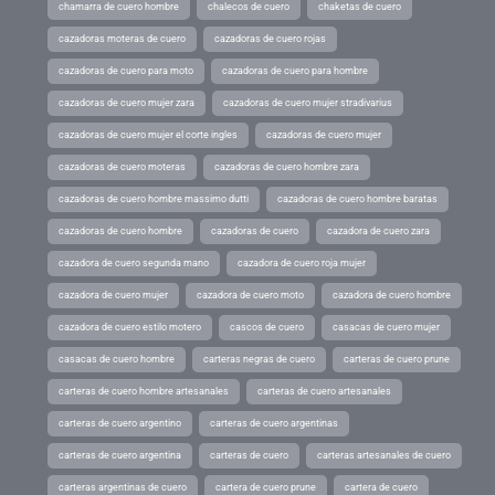
chamarra de cuero hombre
chalecos de cuero
chaketas de cuero
cazadoras moteras de cuero
cazadoras de cuero rojas
cazadoras de cuero para moto
cazadoras de cuero para hombre
cazadoras de cuero mujer zara
cazadoras de cuero mujer stradivarius
cazadoras de cuero mujer el corte ingles
cazadoras de cuero mujer
cazadoras de cuero moteras
cazadoras de cuero hombre zara
cazadoras de cuero hombre massimo dutti
cazadoras de cuero hombre baratas
cazadoras de cuero hombre
cazadoras de cuero
cazadora de cuero zara
cazadora de cuero segunda mano
cazadora de cuero roja mujer
cazadora de cuero mujer
cazadora de cuero moto
cazadora de cuero hombre
cazadora de cuero estilo motero
cascos de cuero
casacas de cuero mujer
casacas de cuero hombre
carteras negras de cuero
carteras de cuero prune
carteras de cuero hombre artesanales
carteras de cuero artesanales
carteras de cuero argentino
carteras de cuero argentinas
carteras de cuero argentina
carteras de cuero
carteras artesanales de cuero
carteras argentinas de cuero
cartera de cuero prune
cartera de cuero