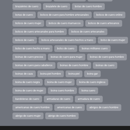
brazaletes de cuero
brazalete de cuero
botas de cuero hombre
botas de cuero
bolsos de cuero para hombre artesanales
bolsos de cuero online
bolsos de cuero mujer
bolsos de cuero marruecos
bolsos de cuero artesanos
bolsos de cuero artesanales para hombre
bolsos de cuero artesanales
bolsos de cuero
bolsos artesanales de cuero hechos a mano
bolso de cuero mujer
bolso de cuero hecho a mano
bolso de cuero
boinas militares cuero
boinas de cuero precios
boinas de cuero para mujer
boinas de cuero para hombre
boinas de cuero para caballeros
boinas de cuero hombre
boinas de cuero
boinas de caza
boina piel hombre
boina piel
boina gar
boina de cuero negra
boina de cuero mujer
boina de cuero inglesa
boina de cuero de mujer
boina cuero hombre
boina cuero
bandoleras de cuero
armaduras de cuero
armadura de cuero
americanas de cuero hombre
americanas de cuero
abrigos de cuero hombre
abrigo de cuero mujer
abrigo de cuero hombre