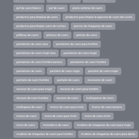
puf de cuero blanco
puf de cuero
prune carteras de cuero
productos para limpieza de cuero
productos para limpiar la tapiceria de cuero del coche
productos para limpiar cuero de coches
precios de chaquetas de cuero
pitilleras de cuero
pinturas de cuero
pelotas de cuero
pantalones de cuero zara
pantalones de cuero para hombre
pantalones de cuero mujer zara
pantalones de cuero mujer
pantalones de cuero hombre baratos
pantalones de cuero hombre
pantalones de cuero
pantalon de cuero negro
pantalon de cuero mujer
pantalon de cuero hombre
pantalon de cuero
neceseres de cuero
neceser de cuero para mujer
neceser de cuero para hombre
neceser de cuero hombre
neceser de cuero
muñequeras de cuero
muñequera de cuero
monos de cuero para moto
monos de cuero baratos
monos de cuero
mono de cuero para moto
mono de cuero moto
mono de cuero
monederos de cuero
modelos de chaquetas de cuero para mujer
modelos de chaquetas de cuero para hombre
modelos de chaquetas de cuero para dama