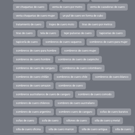
ver chaquetas de cuero
venta de cuero por metro
venta de cazadoras de cuero
venta chaquetas de cuero mujer
un puf de cuero en forma de cubo
tratamiento de cuero
trajes de cuero moto
tiras de cuero por metros
tiras de cuero
tela de cuero
tejer pulseras de cuero
tapicerias de cuero
tapicería de cuero
sombreros de cuero vaqueros
sombreros de cuero para mujer
sombreros de cuero para hombre
sombreros de cuero mujer
sombreros de cuero hombre
sombreros de cuero de carpincho
sombreros de cuero de canguro
sombreros de cuero colombiano
sombreros de cuero chillán
sombreros de cuero chile
sombreros de cuero blanco
sombreros de cuero amazon
sombreros de cuero
sombreros australianos de cuero de canguro
sombrero de cuero comodo
sombrero de cuero chilenos
sombrero de cuero australiano
sombrero de cuero argentino
sombrero cuero de canguro
sofas de cuero baratos
sofas de cuero
sofa de cuero
sillones de cuero
silla de cuero y metal
silla de cuero oficina
silla de cuero marron
silla de cuero antigua
silla de cuero