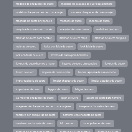
modelos de chaquetas de cuero
modelos de casacas de cuero para hombre
modelos chaquetas de cuero para mujer
modelos chaquetas de cuero mujer
mochilas de cuero artesanales
mochilas de cuero
mochila de cuero
maquina de coser cuero barata
maquina de coser cuero
maletines de cuero
maletas de cuero para hombre
maletas de cuero moto
maletas de cuero antiguas
maletas de cuero
looks con falda de cuero
look falda de cuero
look con falda de cuero
llaveros de cuero para hombres
llaveros de cuero hechos a mano
llaveros de cuero artesanales
llaveros de cuero
llavero de cuero
limpieza de cuero coche
limpiar tapiceria de cuero coche
limpiar tapiceria de cuero
limpiar chaqueta de cuero
limpiar cazadora de cuero
limpiadores de cuero
leggins de cuero
latigos de cuero
las mejores chaquetas de cuero
jaket de cuero
jackets de cuero para hombre
imagenes de chaquetas de cuero para mujeres
imagenes chaquetas de cuero
hombres con chaquetas de cuero
hombres con chaqueta de cuero
hombre con chaqueta de cuero
hilo de cuero
hacer pulseras de cuero
guantes de cuero para hombre
guantes de cuero hombre
guantes de cuero