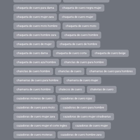
chaqueta de cuero para dama
chaqueta de cuero negra mujer
chaqueta de cuero mujer zara
chaqueta de cuero mujer
chaqueta de cuero moto hombre
chaqueta de cuero moto
chaqueta de cuero hombre zara
chaqueta de cuero hombre
chaqueta de cuero de mujer
chaqueta de cuero de hombre
chaqueta de cuero dama
chaqueta de cuero corta
chaqueta de cuero beige
chaqueta de cuero azul hombre
chanclas de cuero para hombre
chanclas de cuero hombre
chanclas de cuero
chamarras de cuero para hombres
chamarras de cuero para hombre
chamarra de cuero mujer
chamarra de cuero hombre
chalecos de cuero
chaketas de cuero
cazadoras moteras de cuero
cazadoras de cuero rojas
cazadoras de cuero para moto
cazadoras de cuero para hombre
cazadoras de cuero mujer zara
cazadoras de cuero mujer stradivarius
cazadoras de cuero mujer el corte ingles
cazadoras de cuero mujer
cazadoras de cuero moteras
cazadoras de cuero hombre zara