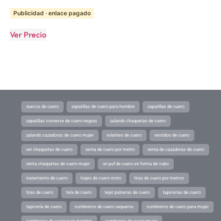
Publicidad · enlace pagado
Ver Precio
zuecos de cuero
zapatillas de cuero para hombre
zapatillas de cuero
zapatillas converse de cuero negras
zalando chaquetas de cuero
zalando cazadoras de cuero mujer
volantes de cuero
vestidos de cuero
ver chaquetas de cuero
venta de cuero por metro
venta de cazadoras de cuero
venta chaquetas de cuero mujer
un puf de cuero en forma de cubo
tratamiento de cuero
trajes de cuero moto
tiras de cuero por metros
tiras de cuero
tela de cuero
tejer pulseras de cuero
tapicerias de cuero
tapicería de cuero
sombreros de cuero vaqueros
sombreros de cuero para mujer
sombreros de cuero para hombre
sombreros de cuero mujer