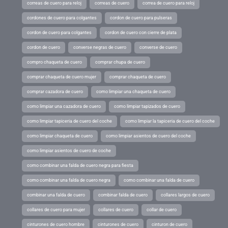
correas de cuero para reloj
correas de cuero
correa de cuero para reloj
cordones de cuero para colgantes
cordon de cuero para pulseras
cordon de cuero para colgantes
cordon de cuero con cierre de plata
cordon de cuero
converse negras de cuero
converse de cuero
compro chaqueta de cuero
comprar chupa de cuero
comprar chaqueta de cuero mujer
comprar chaqueta de cuero
comprar cazadora de cuero
como limpiar una chaqueta de cuero
como limpiar una cazadora de cuero
como limpiar tapizados de cuero
como limpiar tapiceria de cuero del coche
como limpiar la tapiceria de cuero del coche
como limpiar chaqueta de cuero
como limpiar asientos de cuero del coche
como limpiar asientos de cuero de coche
como combinar una falda de cuero negra para fiesta
como combinar una falda de cuero negra
como combinar una falda de cuero
combinar una falda de cuero
combinar falda de cuero
collares largos de cuero
collares de cuero para mujer
collares de cuero
collar de cuero
cinturones de cuero hombre
cinturones de cuero
cinturon de cuero