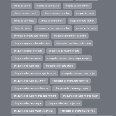
cintas de cuero
chupas de cuero zara
chupas de cuero mujer
chupas de cuero moto
chupas de cuero hombre
chupas de cuero
chupa de cuero roja
chupa de cuero mujer
chupa de cuero marron
chupa de cuero
chumpas de cuero para hombre
chquetas de cuero
chompas de cuero para hombre
chaquetas para mujer de cuero
chaquetas para hombres de cuero
chaquetas para hombre de cuero
chaquetas negras de cuero
chaquetas de mujer de cuero
chaquetas de cuero verde
chaquetas de cuero sintetico para mujer
chaquetas de cuero roja
chaquetas de cuero precio
chaquetas de cuero para mujer de moda
chaquetas de cuero para mujer
chaquetas de cuero para moto
chaquetas de cuero para hombres
chaquetas de cuero para hombre
chaquetas de cuero negro mujer
chaquetas de cuero negras para hombre
chaquetas de cuero negras mujer
chaquetas de cuero negra
chaquetas de cuero mujer zara
chaquetas de cuero mujer stradivarius
chaquetas de cuero mujer cortas