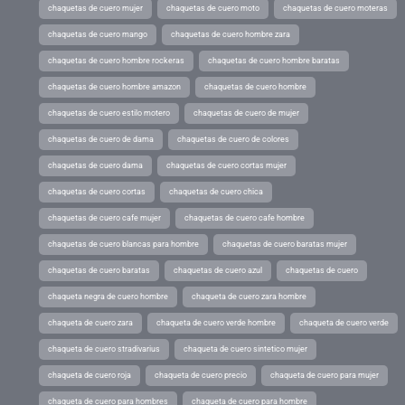
chaquetas de cuero mujer
chaquetas de cuero moto
chaquetas de cuero moteras
chaquetas de cuero mango
chaquetas de cuero hombre zara
chaquetas de cuero hombre rockeras
chaquetas de cuero hombre baratas
chaquetas de cuero hombre amazon
chaquetas de cuero hombre
chaquetas de cuero estilo motero
chaquetas de cuero de mujer
chaquetas de cuero de dama
chaquetas de cuero de colores
chaquetas de cuero dama
chaquetas de cuero cortas mujer
chaquetas de cuero cortas
chaquetas de cuero chica
chaquetas de cuero cafe mujer
chaquetas de cuero cafe hombre
chaquetas de cuero blancas para hombre
chaquetas de cuero baratas mujer
chaquetas de cuero baratas
chaquetas de cuero azul
chaquetas de cuero
chaqueta negra de cuero hombre
chaqueta de cuero zara hombre
chaqueta de cuero zara
chaqueta de cuero verde hombre
chaqueta de cuero verde
chaqueta de cuero stradivarius
chaqueta de cuero sintetico mujer
chaqueta de cuero roja
chaqueta de cuero precio
chaqueta de cuero para mujer
chaqueta de cuero para hombres
chaqueta de cuero para hombre