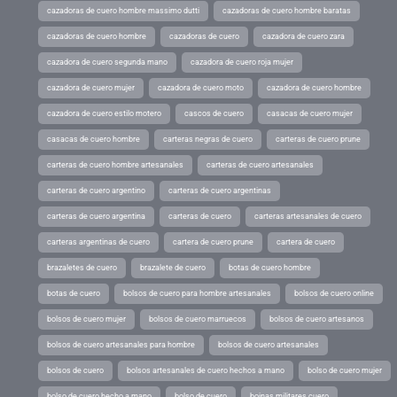
cazadoras de cuero hombre massimo dutti
cazadoras de cuero hombre baratas
cazadoras de cuero hombre
cazadoras de cuero
cazadora de cuero zara
cazadora de cuero segunda mano
cazadora de cuero roja mujer
cazadora de cuero mujer
cazadora de cuero moto
cazadora de cuero hombre
cazadora de cuero estilo motero
cascos de cuero
casacas de cuero mujer
casacas de cuero hombre
carteras negras de cuero
carteras de cuero prune
carteras de cuero hombre artesanales
carteras de cuero artesanales
carteras de cuero argentino
carteras de cuero argentinas
carteras de cuero argentina
carteras de cuero
carteras artesanales de cuero
carteras argentinas de cuero
cartera de cuero prune
cartera de cuero
brazaletes de cuero
brazalete de cuero
botas de cuero hombre
botas de cuero
bolsos de cuero para hombre artesanales
bolsos de cuero online
bolsos de cuero mujer
bolsos de cuero marruecos
bolsos de cuero artesanos
bolsos de cuero artesanales para hombre
bolsos de cuero artesanales
bolsos de cuero
bolsos artesanales de cuero hechos a mano
bolso de cuero mujer
bolso de cuero hecho a mano
bolso de cuero
boinas militares cuero