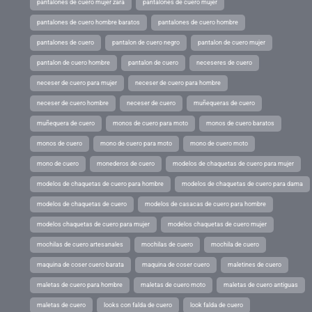
pantalones de cuero mujer zara
pantalones de cuero mujer
pantalones de cuero hombre baratos
pantalones de cuero hombre
pantalones de cuero
pantalon de cuero negro
pantalon de cuero mujer
pantalon de cuero hombre
pantalon de cuero
neceseres de cuero
neceser de cuero para mujer
neceser de cuero para hombre
neceser de cuero hombre
neceser de cuero
muñequeras de cuero
muñequera de cuero
monos de cuero para moto
monos de cuero baratos
monos de cuero
mono de cuero para moto
mono de cuero moto
mono de cuero
monederos de cuero
modelos de chaquetas de cuero para mujer
modelos de chaquetas de cuero para hombre
modelos de chaquetas de cuero para dama
modelos de chaquetas de cuero
modelos de casacas de cuero para hombre
modelos chaquetas de cuero para mujer
modelos chaquetas de cuero mujer
mochilas de cuero artesanales
mochilas de cuero
mochila de cuero
maquina de coser cuero barata
maquina de coser cuero
maletines de cuero
maletas de cuero para hombre
maletas de cuero moto
maletas de cuero antiguas
maletas de cuero
looks con falda de cuero
look falda de cuero