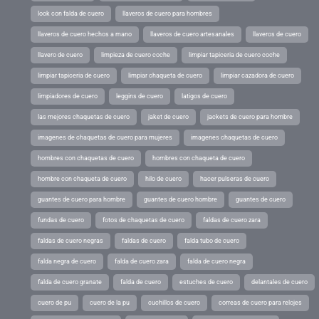
look con falda de cuero
llaveros de cuero para hombres
llaveros de cuero hechos a mano
llaveros de cuero artesanales
llaveros de cuero
llavero de cuero
limpieza de cuero coche
limpiar tapiceria de cuero coche
limpiar tapiceria de cuero
limpiar chaqueta de cuero
limpiar cazadora de cuero
limpiadores de cuero
leggins de cuero
latigos de cuero
las mejores chaquetas de cuero
jaket de cuero
jackets de cuero para hombre
imagenes de chaquetas de cuero para mujeres
imagenes chaquetas de cuero
hombres con chaquetas de cuero
hombres con chaqueta de cuero
hombre con chaqueta de cuero
hilo de cuero
hacer pulseras de cuero
guantes de cuero para hombre
guantes de cuero hombre
guantes de cuero
fundas de cuero
fotos de chaquetas de cuero
faldas de cuero zara
faldas de cuero negras
faldas de cuero
falda tubo de cuero
falda negra de cuero
falda de cuero zara
falda de cuero negra
falda de cuero granate
falda de cuero
estuches de cuero
delantales de cuero
cuero de pu
cuero de la pu
cuchillos de cuero
correas de cuero para relojes