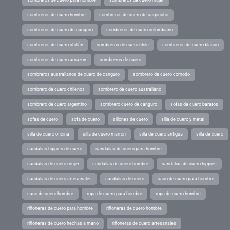
sombreros de cuero hombre
sombreros de cuero de carpincho
sombreros de cuero de canguro
sombreros de cuero colombiano
sombreros de cuero chillán
sombreros de cuero chile
sombreros de cuero blanco
sombreros de cuero amazon
sombreros de cuero
sombreros australianos de cuero de canguro
sombrero de cuero comodo
sombrero de cuero chilenos
sombrero de cuero australiano
sombrero de cuero argentino
sombrero cuero de canguro
sofas de cuero baratos
sofas de cuero
sofa de cuero
sillones de cuero
silla de cuero y metal
silla de cuero oficina
silla de cuero marron
silla de cuero antigua
silla de cuero
sandalias hippies de cuero
sandalias de cuero para hombre
sandalias de cuero mujer
sandalias de cuero hombre
sandalias de cuero hippies
sandalias de cuero artesanales
sandalias de cuero
saco de cuero para hombre
saco de cuero hombre
ropa de cuero para hombre
ropa de cuero hombre
riñoneras de cuero para hombre
riñoneras de cuero hombre
riñoneras de cuero hechas a mano
riñoneras de cuero artesanales