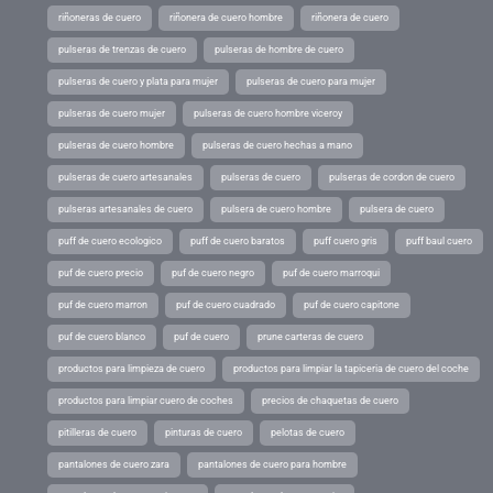
riñoneras de cuero
riñonera de cuero hombre
riñonera de cuero
pulseras de trenzas de cuero
pulseras de hombre de cuero
pulseras de cuero y plata para mujer
pulseras de cuero para mujer
pulseras de cuero mujer
pulseras de cuero hombre viceroy
pulseras de cuero hombre
pulseras de cuero hechas a mano
pulseras de cuero artesanales
pulseras de cuero
pulseras de cordon de cuero
pulseras artesanales de cuero
pulsera de cuero hombre
pulsera de cuero
puff de cuero ecologico
puff de cuero baratos
puff cuero gris
puff baul cuero
puf de cuero precio
puf de cuero negro
puf de cuero marroqui
puf de cuero marron
puf de cuero cuadrado
puf de cuero capitone
puf de cuero blanco
puf de cuero
prune carteras de cuero
productos para limpieza de cuero
productos para limpiar la tapiceria de cuero del coche
productos para limpiar cuero de coches
precios de chaquetas de cuero
pitilleras de cuero
pinturas de cuero
pelotas de cuero
pantalones de cuero zara
pantalones de cuero para hombre