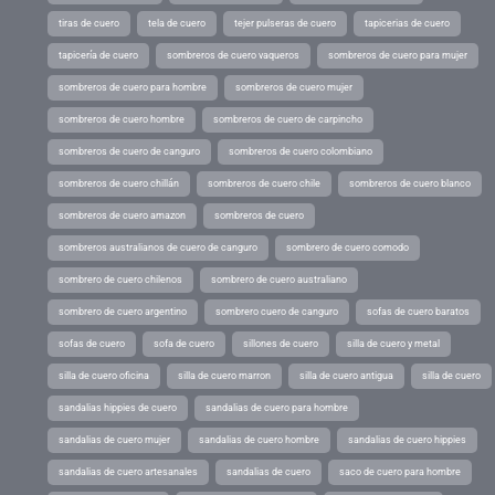
tiras de cuero
tela de cuero
tejer pulseras de cuero
tapicerias de cuero
tapicería de cuero
sombreros de cuero vaqueros
sombreros de cuero para mujer
sombreros de cuero para hombre
sombreros de cuero mujer
sombreros de cuero hombre
sombreros de cuero de carpincho
sombreros de cuero de canguro
sombreros de cuero colombiano
sombreros de cuero chillán
sombreros de cuero chile
sombreros de cuero blanco
sombreros de cuero amazon
sombreros de cuero
sombreros australianos de cuero de canguro
sombrero de cuero comodo
sombrero de cuero chilenos
sombrero de cuero australiano
sombrero de cuero argentino
sombrero cuero de canguro
sofas de cuero baratos
sofas de cuero
sofa de cuero
sillones de cuero
silla de cuero y metal
silla de cuero oficina
silla de cuero marron
silla de cuero antigua
silla de cuero
sandalias hippies de cuero
sandalias de cuero para hombre
sandalias de cuero mujer
sandalias de cuero hombre
sandalias de cuero hippies
sandalias de cuero artesanales
sandalias de cuero
saco de cuero para hombre