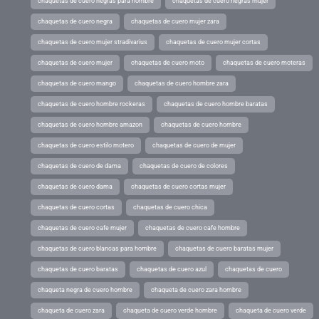
chaquetas de cuero negras para hombre
chaquetas de cuero negras mujer
chaquetas de cuero negra
chaquetas de cuero mujer zara
chaquetas de cuero mujer stradivarius
chaquetas de cuero mujer cortas
chaquetas de cuero mujer
chaquetas de cuero moto
chaquetas de cuero moteras
chaquetas de cuero mango
chaquetas de cuero hombre zara
chaquetas de cuero hombre rockeras
chaquetas de cuero hombre baratas
chaquetas de cuero hombre amazon
chaquetas de cuero hombre
chaquetas de cuero estilo motero
chaquetas de cuero de mujer
chaquetas de cuero de dama
chaquetas de cuero de colores
chaquetas de cuero dama
chaquetas de cuero cortas mujer
chaquetas de cuero cortas
chaquetas de cuero chica
chaquetas de cuero cafe mujer
chaquetas de cuero cafe hombre
chaquetas de cuero blancas para hombre
chaquetas de cuero baratas mujer
chaquetas de cuero baratas
chaquetas de cuero azul
chaquetas de cuero
chaqueta negra de cuero hombre
chaqueta de cuero zara hombre
chaqueta de cuero zara
chaqueta de cuero verde hombre
chaqueta de cuero verde