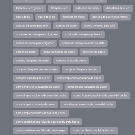
falda de cuero granate
falda de cuero
estuches de cuero
delantales de cuero
cuero de pu
cuero de la pu
cuchillos de cuero
correas de cuero para relojes
correas de cuero para reloj
correas de cuero
correa de cuero para reloj
cordones de cuero para colgantes
cordon de cuero para pulseras
cordon de cuero para colgantes
cordon de cuero con cierre de plata
cordon de cuero
converse negras de cuero
converse de cuero
compro chaqueta de cuero
comprar chupa de cuero
comprar chaqueta de cuero mujer
comprar chaqueta de cuero
comprar cazadora de cuero
como limpiar una chaqueta de cuero
como limpiar una cazadora de cuero
como limpiar tapizados de cuero
como limpiar tapiceria de cuero del coche
como limpiar la tapiceria de cuero del coche
como limpiar chaqueta de cuero
como limpiar asientos de cuero del coche
como limpiar asientos de cuero de coche
como combinar una falda de cuero negra para fiesta
como combinar una falda de cuero negra
como combinar una falda de cuero