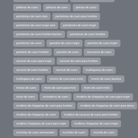
pitilleras de cuero
pinturas de cuero
pelotas de cuero
pantalones de cuero zara
pantalones de cuero para hombre
pantalones de cuero mujer zara
pantalones de cuero mujer
pantalones de cuero hombre baratos
pantalones de cuero hombre
pantalones de cuero
pantalon de cuero negro
pantalon de cuero mujer
pantalon de cuero hombre
pantalon de cuero
neceseres de cuero
neceser de cuero para mujer
neceser de cuero para hombre
neceser de cuero hombre
neceser de cuero
muñequeras de cuero
muñequera de cuero
monos de cuero para moto
monos de cuero baratos
monos de cuero
mono de cuero para moto
mono de cuero moto
mono de cuero
monederos de cuero
modelos de chaquetas de cuero para mujer
modelos de chaquetas de cuero para hombre
modelos de chaquetas de cuero para dama
modelos de chaquetas de cuero
modelos de casacas de cuero para hombre
modelos chaquetas de cuero para mujer
modelos chaquetas de cuero mujer
mochilas de cuero artesanales
mochilas de cuero
mochila de cuero