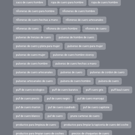
saco de cuero hombre
ropa de cuero para hombre
ropa de cuero hombre
riñoneras de cuero para hombre
riñoneras de cuero hombre
riñoneras de cuero hechas a mano
riñoneras de cuero artesanales
riñoneras de cuero
riñonera de cuero hombre
riñonera de cuero
pulseras de trenzas de cuero
pulseras de hombre de cuero
pulseras de cuero y plata para mujer
pulseras de cuero para mujer
pulseras de cuero mujer
pulseras de cuero hombre viceroy
pulseras de cuero hombre
pulseras de cuero hechas a mano
pulseras de cuero artesanales
pulseras de cuero
pulseras de cordon de cuero
pulseras artesanales de cuero
pulsera de cuero hombre
pulsera de cuero
puff de cuero ecologico
puff de cuero baratos
puff cuero gris
puff baul cuero
puf de cuero precio
puf de cuero negro
puf de cuero marroqui
puf de cuero marron
puf de cuero cuadrado
puf de cuero capitone
puf de cuero blanco
puf de cuero
prune carteras de cuero
productos para limpieza de cuero
productos para limpiar la tapiceria de cuero del coche
productos para limpiar cuero de coches
precios de chaquetas de cuero