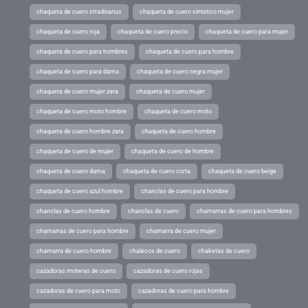
chaqueta de cuero stradivarius
chaqueta de cuero sintetico mujer
chaqueta de cuero roja
chaqueta de cuero precio
chaqueta de cuero para mujer
chaqueta de cuero para hombres
chaqueta de cuero para hombre
chaqueta de cuero para dama
chaqueta de cuero negra mujer
chaqueta de cuero mujer zara
chaqueta de cuero mujer
chaqueta de cuero moto hombre
chaqueta de cuero moto
chaqueta de cuero hombre zara
chaqueta de cuero hombre
chaqueta de cuero de mujer
chaqueta de cuero de hombre
chaqueta de cuero dama
chaqueta de cuero corta
chaqueta de cuero beige
chaqueta de cuero azul hombre
chanclas de cuero para hombre
chanclas de cuero hombre
chanclas de cuero
chamarras de cuero para hombres
chamarras de cuero para hombre
chamarra de cuero mujer
chamarra de cuero hombre
chalecos de cuero
chaketas de cuero
cazadoras moteras de cuero
cazadoras de cuero rojas
cazadoras de cuero para moto
cazadoras de cuero para hombre