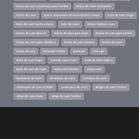
bolsos de cuero artesanales para hombre
bolsos de cuero artesanales
bolsos de cuero
bolsos artesanales de cuero hechos a mano
bolso de cuero mujer
bolso de cuero hecho a mano
bolso de cuero
boinas militares cuero
boinas de cuero precios
boinas de cuero para mujer
boinas de cuero para hombre
boinas de cuero para caballeros
boinas de cuero hombre
boinas de cuero
boinas de caza
boina piel hombre
boina piel
boina gar
boina de cuero negra
boina de cuero mujer
boina de cuero inglesa
boina de cuero de mujer
boina cuero hombre
boina cuero
bandoleras de cuero
armaduras de cuero
armadura de cuero
americanas de cuero hombre
americanas de cuero
abrigos de cuero hombre
abrigo de cuero mujer
abrigo de cuero hombre