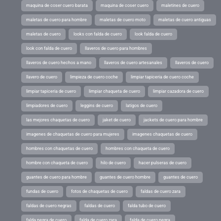
maquina de coser cuero barata
maquina de coser cuero
maletines de cuero
maletas de cuero para hombre
maletas de cuero moto
maletas de cuero antiguas
maletas de cuero
looks con falda de cuero
look falda de cuero
look con falda de cuero
llaveros de cuero para hombres
llaveros de cuero hechos a mano
llaveros de cuero artesanales
llaveros de cuero
llavero de cuero
limpieza de cuero coche
limpiar tapiceria de cuero coche
limpiar tapiceria de cuero
limpiar chaqueta de cuero
limpiar cazadora de cuero
limpiadores de cuero
leggins de cuero
latigos de cuero
las mejores chaquetas de cuero
jaket de cuero
jackets de cuero para hombre
imagenes de chaquetas de cuero para mujeres
imagenes chaquetas de cuero
hombres con chaquetas de cuero
hombres con chaqueta de cuero
hombre con chaqueta de cuero
hilo de cuero
hacer pulseras de cuero
guantes de cuero para hombre
guantes de cuero hombre
guantes de cuero
fundas de cuero
fotos de chaquetas de cuero
faldas de cuero zara
faldas de cuero negras
faldas de cuero
falda tubo de cuero
falda negra de cuero
falda de cuero zara
falda de cuero negra