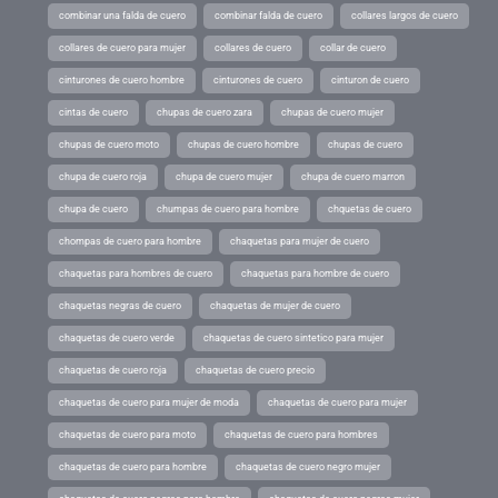
combinar una falda de cuero
combinar falda de cuero
collares largos de cuero
collares de cuero para mujer
collares de cuero
collar de cuero
cinturones de cuero hombre
cinturones de cuero
cinturon de cuero
cintas de cuero
chupas de cuero zara
chupas de cuero mujer
chupas de cuero moto
chupas de cuero hombre
chupas de cuero
chupa de cuero roja
chupa de cuero mujer
chupa de cuero marron
chupa de cuero
chumpas de cuero para hombre
chquetas de cuero
chompas de cuero para hombre
chaquetas para mujer de cuero
chaquetas para hombres de cuero
chaquetas para hombre de cuero
chaquetas negras de cuero
chaquetas de mujer de cuero
chaquetas de cuero verde
chaquetas de cuero sintetico para mujer
chaquetas de cuero roja
chaquetas de cuero precio
chaquetas de cuero para mujer de moda
chaquetas de cuero para mujer
chaquetas de cuero para moto
chaquetas de cuero para hombres
chaquetas de cuero para hombre
chaquetas de cuero negro mujer