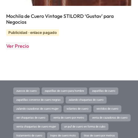
Mochila de Cuero Vintage STILORD ‘Gustav’ para
Negocios
Publicidad · enlace pagado
Ver Precio
zuecos de cuero
zapatillas de cuero para hombre
zapatillas de cuero
zapatillas converse de cuero negras
zalando chaquetas de cuero
zalando cazadoras de cuero mujer
volantes de cuero
vestidos de cuero
ver chaquetas de cuero
venta de cuero por metro
venta de cazadoras de cuero
venta chaquetas de cuero mujer
un puf de cuero en forma de cubo
tratamiento de cuero
trajes de cuero moto
tiras de cuero por metros