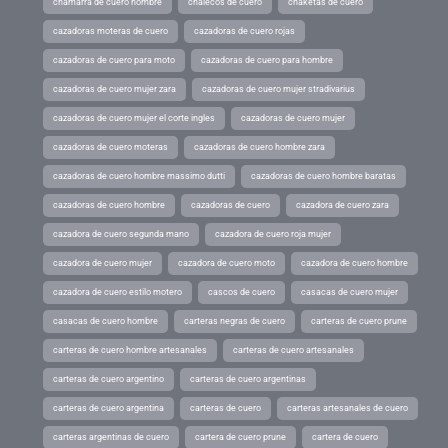
chamarra de cuero hombre
chalecos de cuero
chaketas de cuero
cazadoras moteras de cuero
cazadoras de cuero rojas
cazadoras de cuero para moto
cazadoras de cuero para hombre
cazadoras de cuero mujer zara
cazadoras de cuero mujer stradivarius
cazadoras de cuero mujer el corte ingles
cazadoras de cuero mujer
cazadoras de cuero moteras
cazadoras de cuero hombre zara
cazadoras de cuero hombre massimo dutti
cazadoras de cuero hombre baratas
cazadoras de cuero hombre
cazadoras de cuero
cazadora de cuero zara
cazadora de cuero segunda mano
cazadora de cuero roja mujer
cazadora de cuero mujer
cazadora de cuero moto
cazadora de cuero hombre
cazadora de cuero estilo motero
cascos de cuero
casacas de cuero mujer
casacas de cuero hombre
carteras negras de cuero
carteras de cuero prune
carteras de cuero hombre artesanales
carteras de cuero artesanales
carteras de cuero argentino
carteras de cuero argentinas
carteras de cuero argentina
carteras de cuero
carteras artesanales de cuero
carteras argentinas de cuero
cartera de cuero prune
cartera de cuero