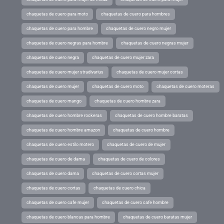
chaquetas de cuero para moto
chaquetas de cuero para hombres
chaquetas de cuero para hombre
chaquetas de cuero negro mujer
chaquetas de cuero negras para hombre
chaquetas de cuero negras mujer
chaquetas de cuero negra
chaquetas de cuero mujer zara
chaquetas de cuero mujer stradivarius
chaquetas de cuero mujer cortas
chaquetas de cuero mujer
chaquetas de cuero moto
chaquetas de cuero moteras
chaquetas de cuero mango
chaquetas de cuero hombre zara
chaquetas de cuero hombre rockeras
chaquetas de cuero hombre baratas
chaquetas de cuero hombre amazon
chaquetas de cuero hombre
chaquetas de cuero estilo motero
chaquetas de cuero de mujer
chaquetas de cuero de dama
chaquetas de cuero de colores
chaquetas de cuero dama
chaquetas de cuero cortas mujer
chaquetas de cuero cortas
chaquetas de cuero chica
chaquetas de cuero cafe mujer
chaquetas de cuero cafe hombre
chaquetas de cuero blancas para hombre
chaquetas de cuero baratas mujer