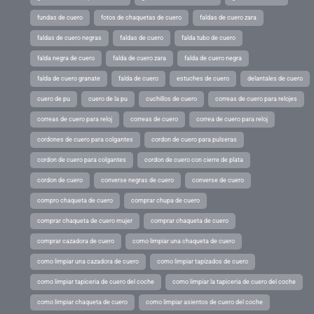
fundas de cuero
fotos de chaquetas de cuero
faldas de cuero zara
faldas de cuero negras
faldas de cuero
falda tubo de cuero
falda negra de cuero
falda de cuero zara
falda de cuero negra
falda de cuero granate
falda de cuero
estuches de cuero
delantales de cuero
cuero de pu
cuero de la pu
cuchillos de cuero
correas de cuero para relojes
correas de cuero para reloj
correas de cuero
correa de cuero para reloj
cordones de cuero para colgantes
cordon de cuero para pulseras
cordon de cuero para colgantes
cordon de cuero con cierre de plata
cordon de cuero
converse negras de cuero
converse de cuero
compro chaqueta de cuero
comprar chupa de cuero
comprar chaqueta de cuero mujer
comprar chaqueta de cuero
comprar cazadora de cuero
como limpiar una chaqueta de cuero
como limpiar una cazadora de cuero
como limpiar tapizados de cuero
como limpiar tapiceria de cuero del coche
como limpiar la tapiceria de cuero del coche
como limpiar chaqueta de cuero
como limpiar asientos de cuero del coche