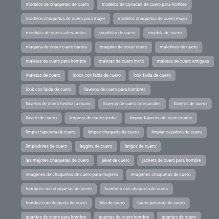
modelos de chaquetas de cuero
modelos de casacas de cuero para hombre
modelos chaquetas de cuero para mujer
modelos chaquetas de cuero mujer
mochilas de cuero artesanales
mochilas de cuero
mochila de cuero
maquina de coser cuero barata
maquina de coser cuero
maletines de cuero
maletas de cuero para hombre
maletas de cuero moto
maletas de cuero antiguas
maletas de cuero
looks con falda de cuero
look falda de cuero
look con falda de cuero
llaveros de cuero para hombres
llaveros de cuero hechos a mano
llaveros de cuero artesanales
llaveros de cuero
llavero de cuero
limpieza de cuero coche
limpiar tapiceria de cuero coche
limpiar tapiceria de cuero
limpiar chaqueta de cuero
limpiar cazadora de cuero
limpiadores de cuero
leggins de cuero
latigos de cuero
las mejores chaquetas de cuero
jaket de cuero
jackets de cuero para hombre
imagenes de chaquetas de cuero para mujeres
imagenes chaquetas de cuero
hombres con chaquetas de cuero
hombres con chaqueta de cuero
hombre con chaqueta de cuero
hilo de cuero
hacer pulseras de cuero
guantes de cuero para hombre
guantes de cuero hombre
guantes de cuero