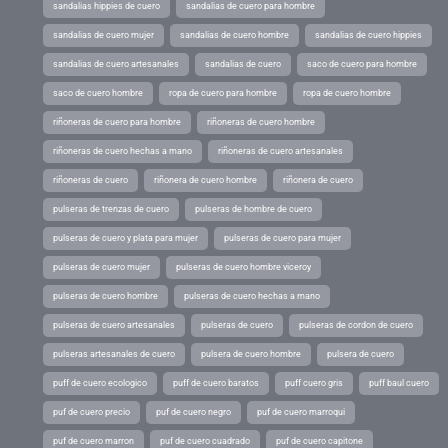
sandalias hippies de cuero
sandalias de cuero para hombre
sandalias de cuero mujer
sandalias de cuero hombre
sandalias de cuero hippies
sandalias de cuero artesanales
sandalias de cuero
saco de cuero para hombre
saco de cuero hombre
ropa de cuero para hombre
ropa de cuero hombre
riñoneras de cuero para hombre
riñoneras de cuero hombre
riñoneras de cuero hechas a mano
riñoneras de cuero artesanales
riñoneras de cuero
riñonera de cuero hombre
riñonera de cuero
pulseras de trenzas de cuero
pulseras de hombre de cuero
pulseras de cuero y plata para mujer
pulseras de cuero para mujer
pulseras de cuero mujer
pulseras de cuero hombre viceroy
pulseras de cuero hombre
pulseras de cuero hechas a mano
pulseras de cuero artesanales
pulseras de cuero
pulseras de cordon de cuero
pulseras artesanales de cuero
pulsera de cuero hombre
pulsera de cuero
puff de cuero ecologico
puff de cuero baratos
puff cuero gris
puff baul cuero
puf de cuero precio
puf de cuero negro
puf de cuero marroqui
puf de cuero marron
puf de cuero cuadrado
puf de cuero capitone