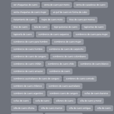
ver chaquetas de cuero
venta de cuero por metro
venta de cazadoras de cuero
venta chaquetas de cuero mujer
un puf de cuero en forma de cubo
tratamiento de cuero
trajes de cuero moto
tiras de cuero por metros
tiras de cuero
tela de cuero
tejer pulseras de cuero
tapicerias de cuero
tapicería de cuero
sombreros de cuero vaqueros
sombreros de cuero para mujer
sombreros de cuero para hombre
sombreros de cuero mujer
sombreros de cuero hombre
sombreros de cuero de carpincho
sombreros de cuero de canguro
sombreros de cuero colombiano
sombreros de cuero chillán
sombreros de cuero chile
sombreros de cuero blanco
sombreros de cuero amazon
sombreros de cuero
sombreros australianos de cuero de canguro
sombrero de cuero comodo
sombrero de cuero chilenos
sombrero de cuero australiano
sombrero de cuero argentino
sombrero cuero de canguro
sofas de cuero baratos
sofas de cuero
sofa de cuero
sillones de cuero
silla de cuero y metal
silla de cuero oficina
silla de cuero marron
silla de cuero antigua
silla de cuero