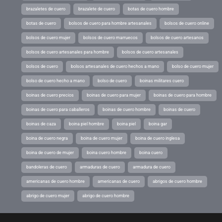
brazaletes de cuero
brazalete de cuero
botas de cuero hombre
botas de cuero
bolsos de cuero para hombre artesanales
bolsos de cuero online
bolsos de cuero mujer
bolsos de cuero marruecos
bolsos de cuero artesanos
bolsos de cuero artesanales para hombre
bolsos de cuero artesanales
bolsos de cuero
bolsos artesanales de cuero hechos a mano
bolso de cuero mujer
bolso de cuero hecho a mano
bolso de cuero
boinas militares cuero
boinas de cuero precios
boinas de cuero para mujer
boinas de cuero para hombre
boinas de cuero para caballeros
boinas de cuero hombre
boinas de cuero
boinas de caza
boina piel hombre
boina piel
boina gar
boina de cuero negra
boina de cuero mujer
boina de cuero inglesa
boina de cuero de mujer
boina cuero hombre
boina cuero
bandoleras de cuero
armaduras de cuero
armadura de cuero
americanas de cuero hombre
americanas de cuero
abrigos de cuero hombre
abrigo de cuero mujer
abrigo de cuero hombre