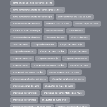
como limpiar asientos de cuero de coche
como combinar una falda de cuero negra para fiesta
como combinar una falda de cuero negra
como combinar una falda de cuero
combinar una falda de cuero
combinar falda de cuero
collares largos de cuero
collares de cuero para mujer
collares de cuero
collar de cuero
cinturones de cuero hombre
cinturones de cuero
cinturon de cuero
cintas de cuero
chupas de cuero zara
chupas de cuero mujer
chupas de cuero moto
chupas de cuero hombre
chupas de cuero
chupa de cuero roja
chupa de cuero mujer
chupa de cuero marron
chupa de cuero
chumpas de cuero para hombre
chquetas de cuero
chompas de cuero para hombre
chaquetas para mujer de cuero
chaquetas para hombres de cuero
chaquetas para hombre de cuero
chaquetas negras de cuero
chaquetas de mujer de cuero
chaquetas de cuero verde
chaquetas de cuero sintetico para mujer
chaquetas de cuero roja
chaquetas de cuero precio
chaquetas de cuero para mujer de moda
chaquetas de cuero para mujer