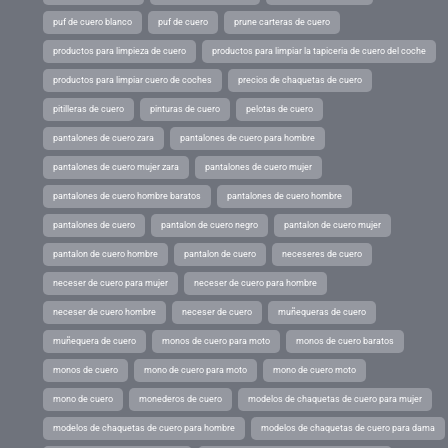
puf de cuero blanco
puf de cuero
prune carteras de cuero
productos para limpieza de cuero
productos para limpiar la tapiceria de cuero del coche
productos para limpiar cuero de coches
precios de chaquetas de cuero
pitilleras de cuero
pinturas de cuero
pelotas de cuero
pantalones de cuero zara
pantalones de cuero para hombre
pantalones de cuero mujer zara
pantalones de cuero mujer
pantalones de cuero hombre baratos
pantalones de cuero hombre
pantalones de cuero
pantalon de cuero negro
pantalon de cuero mujer
pantalon de cuero hombre
pantalon de cuero
neceseres de cuero
neceser de cuero para mujer
neceser de cuero para hombre
neceser de cuero hombre
neceser de cuero
muñequeras de cuero
muñequera de cuero
monos de cuero para moto
monos de cuero baratos
monos de cuero
mono de cuero para moto
mono de cuero moto
mono de cuero
monederos de cuero
modelos de chaquetas de cuero para mujer
modelos de chaquetas de cuero para hombre
modelos de chaquetas de cuero para dama