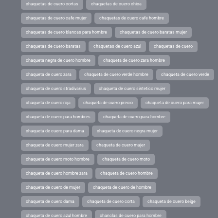
chaquetas de cuero cortas
chaquetas de cuero chica
chaquetas de cuero cafe mujer
chaquetas de cuero cafe hombre
chaquetas de cuero blancas para hombre
chaquetas de cuero baratas mujer
chaquetas de cuero baratas
chaquetas de cuero azul
chaquetas de cuero
chaqueta negra de cuero hombre
chaqueta de cuero zara hombre
chaqueta de cuero zara
chaqueta de cuero verde hombre
chaqueta de cuero verde
chaqueta de cuero stradivarius
chaqueta de cuero sintetico mujer
chaqueta de cuero roja
chaqueta de cuero precio
chaqueta de cuero para mujer
chaqueta de cuero para hombres
chaqueta de cuero para hombre
chaqueta de cuero para dama
chaqueta de cuero negra mujer
chaqueta de cuero mujer zara
chaqueta de cuero mujer
chaqueta de cuero moto hombre
chaqueta de cuero moto
chaqueta de cuero hombre zara
chaqueta de cuero hombre
chaqueta de cuero de mujer
chaqueta de cuero de hombre
chaqueta de cuero dama
chaqueta de cuero corta
chaqueta de cuero beige
chaqueta de cuero azul hombre
chanclas de cuero para hombre