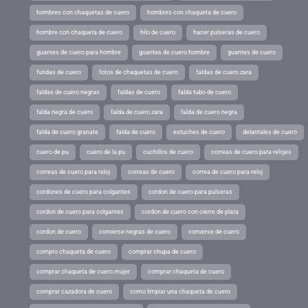
hombres con chaquetas de cuero
hombres con chaqueta de cuero
hombre con chaqueta de cuero
hilo de cuero
hacer pulseras de cuero
guantes de cuero para hombre
guantes de cuero hombre
guantes de cuero
fundas de cuero
fotos de chaquetas de cuero
faldas de cuero zara
faldas de cuero negras
faldas de cuero
falda tubo de cuero
falda negra de cuero
falda de cuero zara
falda de cuero negra
falda de cuero granate
falda de cuero
estuches de cuero
delantales de cuero
cuero de pu
cuero de la pu
cuchillos de cuero
correas de cuero para relojes
correas de cuero para reloj
correas de cuero
correa de cuero para reloj
cordones de cuero para colgantes
cordon de cuero para pulseras
cordon de cuero para colgantes
cordon de cuero con cierre de plata
cordon de cuero
converse negras de cuero
converse de cuero
compro chaqueta de cuero
comprar chupa de cuero
comprar chaqueta de cuero mujer
comprar chaqueta de cuero
comprar cazadora de cuero
como limpiar una chaqueta de cuero