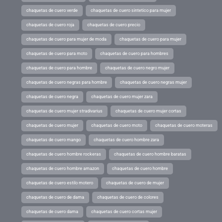
chaquetas de cuero verde
chaquetas de cuero sintetico para mujer
chaquetas de cuero roja
chaquetas de cuero precio
chaquetas de cuero para mujer de moda
chaquetas de cuero para mujer
chaquetas de cuero para moto
chaquetas de cuero para hombres
chaquetas de cuero para hombre
chaquetas de cuero negro mujer
chaquetas de cuero negras para hombre
chaquetas de cuero negras mujer
chaquetas de cuero negra
chaquetas de cuero mujer zara
chaquetas de cuero mujer stradivarius
chaquetas de cuero mujer cortas
chaquetas de cuero mujer
chaquetas de cuero moto
chaquetas de cuero moteras
chaquetas de cuero mango
chaquetas de cuero hombre zara
chaquetas de cuero hombre rockeras
chaquetas de cuero hombre baratas
chaquetas de cuero hombre amazon
chaquetas de cuero hombre
chaquetas de cuero estilo motero
chaquetas de cuero de mujer
chaquetas de cuero de dama
chaquetas de cuero de colores
chaquetas de cuero dama
chaquetas de cuero cortas mujer