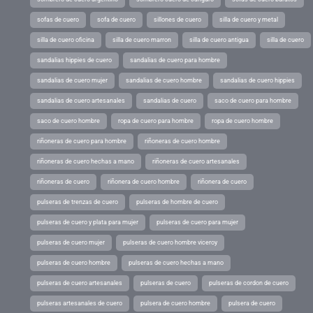
sofas de cuero
sofa de cuero
sillones de cuero
silla de cuero y metal
silla de cuero oficina
silla de cuero marron
silla de cuero antigua
silla de cuero
sandalias hippies de cuero
sandalias de cuero para hombre
sandalias de cuero mujer
sandalias de cuero hombre
sandalias de cuero hippies
sandalias de cuero artesanales
sandalias de cuero
saco de cuero para hombre
saco de cuero hombre
ropa de cuero para hombre
ropa de cuero hombre
riñoneras de cuero para hombre
riñoneras de cuero hombre
riñoneras de cuero hechas a mano
riñoneras de cuero artesanales
riñoneras de cuero
riñonera de cuero hombre
riñonera de cuero
pulseras de trenzas de cuero
pulseras de hombre de cuero
pulseras de cuero y plata para mujer
pulseras de cuero para mujer
pulseras de cuero mujer
pulseras de cuero hombre viceroy
pulseras de cuero hombre
pulseras de cuero hechas a mano
pulseras de cuero artesanales
pulseras de cuero
pulseras de cordon de cuero
pulseras artesanales de cuero
pulsera de cuero hombre
pulsera de cuero