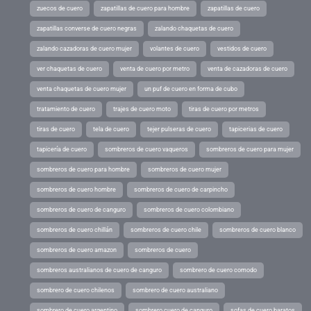
zuecos de cuero
zapatillas de cuero para hombre
zapatillas de cuero
zapatillas converse de cuero negras
zalando chaquetas de cuero
zalando cazadoras de cuero mujer
volantes de cuero
vestidos de cuero
ver chaquetas de cuero
venta de cuero por metro
venta de cazadoras de cuero
venta chaquetas de cuero mujer
un puf de cuero en forma de cubo
tratamiento de cuero
trajes de cuero moto
tiras de cuero por metros
tiras de cuero
tela de cuero
tejer pulseras de cuero
tapicerias de cuero
tapicería de cuero
sombreros de cuero vaqueros
sombreros de cuero para mujer
sombreros de cuero para hombre
sombreros de cuero mujer
sombreros de cuero hombre
sombreros de cuero de carpincho
sombreros de cuero de canguro
sombreros de cuero colombiano
sombreros de cuero chillán
sombreros de cuero chile
sombreros de cuero blanco
sombreros de cuero amazon
sombreros de cuero
sombreros australianos de cuero de canguro
sombrero de cuero comodo
sombrero de cuero chilenos
sombrero de cuero australiano
sombrero de cuero argentino
sombrero cuero de canguro
sofas de cuero baratos