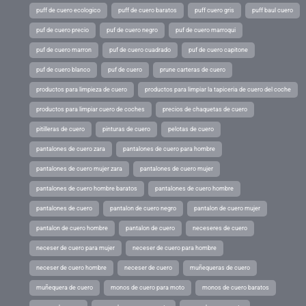
puff de cuero ecologico
puff de cuero baratos
puff cuero gris
puff baul cuero
puf de cuero precio
puf de cuero negro
puf de cuero marroqui
puf de cuero marron
puf de cuero cuadrado
puf de cuero capitone
puf de cuero blanco
puf de cuero
prune carteras de cuero
productos para limpieza de cuero
productos para limpiar la tapiceria de cuero del coche
productos para limpiar cuero de coches
precios de chaquetas de cuero
pitilleras de cuero
pinturas de cuero
pelotas de cuero
pantalones de cuero zara
pantalones de cuero para hombre
pantalones de cuero mujer zara
pantalones de cuero mujer
pantalones de cuero hombre baratos
pantalones de cuero hombre
pantalones de cuero
pantalon de cuero negro
pantalon de cuero mujer
pantalon de cuero hombre
pantalon de cuero
neceseres de cuero
neceser de cuero para mujer
neceser de cuero para hombre
neceser de cuero hombre
neceser de cuero
muñequeras de cuero
muñequera de cuero
monos de cuero para moto
monos de cuero baratos