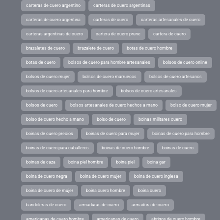
carteras de cuero argentino
carteras de cuero argentinas
carteras de cuero argentina
carteras de cuero
carteras artesanales de cuero
carteras argentinas de cuero
cartera de cuero prune
cartera de cuero
brazaletes de cuero
brazalete de cuero
botas de cuero hombre
botas de cuero
bolsos de cuero para hombre artesanales
bolsos de cuero online
bolsos de cuero mujer
bolsos de cuero marruecos
bolsos de cuero artesanos
bolsos de cuero artesanales para hombre
bolsos de cuero artesanales
bolsos de cuero
bolsos artesanales de cuero hechos a mano
bolso de cuero mujer
bolso de cuero hecho a mano
bolso de cuero
boinas militares cuero
boinas de cuero precios
boinas de cuero para mujer
boinas de cuero para hombre
boinas de cuero para caballeros
boinas de cuero hombre
boinas de cuero
boinas de caza
boina piel hombre
boina piel
boina gar
boina de cuero negra
boina de cuero mujer
boina de cuero inglesa
boina de cuero de mujer
boina cuero hombre
boina cuero
bandoleras de cuero
armaduras de cuero
armadura de cuero
americanas de cuero hombre
americanas de cuero
abrigos de cuero hombre