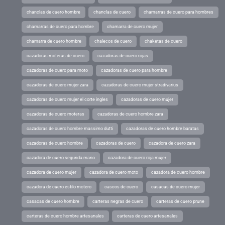
chanclas de cuero hombre
chanclas de cuero
chamarras de cuero para hombres
chamarras de cuero para hombre
chamarra de cuero mujer
chamarra de cuero hombre
chalecos de cuero
chaketas de cuero
cazadoras moteras de cuero
cazadoras de cuero rojas
cazadoras de cuero para moto
cazadoras de cuero para hombre
cazadoras de cuero mujer zara
cazadoras de cuero mujer stradivarius
cazadoras de cuero mujer el corte ingles
cazadoras de cuero mujer
cazadoras de cuero moteras
cazadoras de cuero hombre zara
cazadoras de cuero hombre massimo dutti
cazadoras de cuero hombre baratas
cazadoras de cuero hombre
cazadoras de cuero
cazadora de cuero zara
cazadora de cuero segunda mano
cazadora de cuero roja mujer
cazadora de cuero mujer
cazadora de cuero moto
cazadora de cuero hombre
cazadora de cuero estilo motero
cascos de cuero
casacas de cuero mujer
casacas de cuero hombre
carteras negras de cuero
carteras de cuero prune
carteras de cuero hombre artesanales
carteras de cuero artesanales