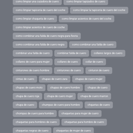
como limpiar una cazadora de cuero
como limpiar tapizados de cuero
como limpiar tapiceria de cuero del coche
como limpiar la tapiceria de cuero del coche
como limpiar chaqueta de cuero
como limpiar asientos de cuero del coche
como limpiar asientos de cuero de coche
como combinar una falda de cuero negra para fiesta
como combinar una falda de cuero negra
como combinar una falda de cuero
combinar una falda de cuero
combinar falda de cuero
collares largos de cuero
collares de cuero para mujer
collares de cuero
collar de cuero
cinturones de cuero hombre
cinturones de cuero
cinturon de cuero
cintas de cuero
chupas de cuero zara
chupas de cuero mujer
chupas de cuero moto
chupas de cuero hombre
chupas de cuero
chupa de cuero roja
chupa de cuero mujer
chupa de cuero marron
chupa de cuero
chumpas de cuero para hombre
chquetas de cuero
chompas de cuero para hombre
chaquetas para mujer de cuero
chaquetas para hombres de cuero
chaquetas para hombre de cuero
chaquetas negras de cuero
chaquetas de mujer de cuero