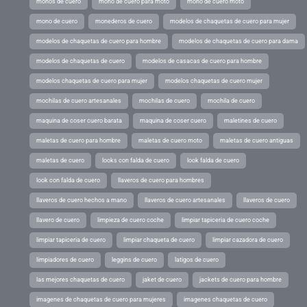
monos de cuero
mono de cuero para moto
mono de cuero moto
mono de cuero
monederos de cuero
modelos de chaquetas de cuero para mujer
modelos de chaquetas de cuero para hombre
modelos de chaquetas de cuero para dama
modelos de chaquetas de cuero
modelos de casacas de cuero para hombre
modelos chaquetas de cuero para mujer
modelos chaquetas de cuero mujer
mochilas de cuero artesanales
mochilas de cuero
mochila de cuero
maquina de coser cuero barata
maquina de coser cuero
maletines de cuero
maletas de cuero para hombre
maletas de cuero moto
maletas de cuero antiguas
maletas de cuero
looks con falda de cuero
look falda de cuero
look con falda de cuero
llaveros de cuero para hombres
llaveros de cuero hechos a mano
llaveros de cuero artesanales
llaveros de cuero
llavero de cuero
limpieza de cuero coche
limpiar tapiceria de cuero coche
limpiar tapiceria de cuero
limpiar chaqueta de cuero
limpiar cazadora de cuero
limpiadores de cuero
leggins de cuero
latigos de cuero
las mejores chaquetas de cuero
jaket de cuero
jackets de cuero para hombre
imagenes de chaquetas de cuero para mujeres
imagenes chaquetas de cuero