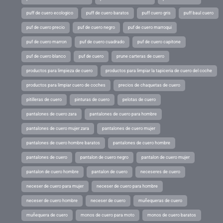
puff de cuero ecologico
puff de cuero baratos
puff cuero gris
puff baul cuero
puf de cuero precio
puf de cuero negro
puf de cuero marroqui
puf de cuero marron
puf de cuero cuadrado
puf de cuero capitone
puf de cuero blanco
puf de cuero
prune carteras de cuero
productos para limpieza de cuero
productos para limpiar la tapiceria de cuero del coche
productos para limpiar cuero de coches
precios de chaquetas de cuero
pitilleras de cuero
pinturas de cuero
pelotas de cuero
pantalones de cuero zara
pantalones de cuero para hombre
pantalones de cuero mujer zara
pantalones de cuero mujer
pantalones de cuero hombre baratos
pantalones de cuero hombre
pantalones de cuero
pantalon de cuero negro
pantalon de cuero mujer
pantalon de cuero hombre
pantalon de cuero
neceseres de cuero
neceser de cuero para mujer
neceser de cuero para hombre
neceser de cuero hombre
neceser de cuero
muñequeras de cuero
muñequera de cuero
monos de cuero para moto
monos de cuero baratos