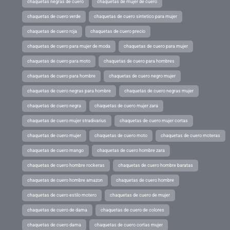
chaquetas negras de cuero
chaquetas de mujer de cuero
chaquetas de cuero verde
chaquetas de cuero sintetico para mujer
chaquetas de cuero roja
chaquetas de cuero precio
chaquetas de cuero para mujer de moda
chaquetas de cuero para mujer
chaquetas de cuero para moto
chaquetas de cuero para hombres
chaquetas de cuero para hombre
chaquetas de cuero negro mujer
chaquetas de cuero negras para hombre
chaquetas de cuero negras mujer
chaquetas de cuero negra
chaquetas de cuero mujer zara
chaquetas de cuero mujer stradivarius
chaquetas de cuero mujer cortas
chaquetas de cuero mujer
chaquetas de cuero moto
chaquetas de cuero moteras
chaquetas de cuero mango
chaquetas de cuero hombre zara
chaquetas de cuero hombre rockeras
chaquetas de cuero hombre baratas
chaquetas de cuero hombre amazon
chaquetas de cuero hombre
chaquetas de cuero estilo motero
chaquetas de cuero de mujer
chaquetas de cuero de dama
chaquetas de cuero de colores
chaquetas de cuero dama
chaquetas de cuero cortas mujer