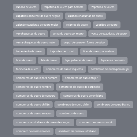
zuecos de cuero
zapatillas de cuero para hombre
zapatillas de cuero
zapatillas converse de cuero negras
zalando chaquetas de cuero
zalando cazadoras de cuero mujer
volantes de cuero
vestidos de cuero
ver chaquetas de cuero
venta de cuero por metro
venta de cazadoras de cuero
venta chaquetas de cuero mujer
un puf de cuero en forma de cubo
tratamiento de cuero
trajes de cuero moto
tiras de cuero por metros
tiras de cuero
tela de cuero
tejer pulseras de cuero
tapicerias de cuero
tapicería de cuero
sombreros de cuero vaqueros
sombreros de cuero para mujer
sombreros de cuero para hombre
sombreros de cuero mujer
sombreros de cuero hombre
sombreros de cuero de carpincho
sombreros de cuero de canguro
sombreros de cuero colombiano
sombreros de cuero chillán
sombreros de cuero chile
sombreros de cuero blanco
sombreros de cuero amazon
sombreros de cuero
sombreros australianos de cuero de canguro
sombrero de cuero comodo
sombrero de cuero chilenos
sombrero de cuero australiano