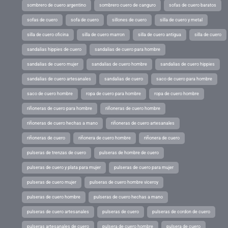
sombrero de cuero argentino
sombrero cuero de canguro
sofas de cuero baratos
sofas de cuero
sofa de cuero
sillones de cuero
silla de cuero y metal
silla de cuero oficina
silla de cuero marron
silla de cuero antigua
silla de cuero
sandalias hippies de cuero
sandalias de cuero para hombre
sandalias de cuero mujer
sandalias de cuero hombre
sandalias de cuero hippies
sandalias de cuero artesanales
sandalias de cuero
saco de cuero para hombre
saco de cuero hombre
ropa de cuero para hombre
ropa de cuero hombre
riñoneras de cuero para hombre
riñoneras de cuero hombre
riñoneras de cuero hechas a mano
riñoneras de cuero artesanales
riñoneras de cuero
riñonera de cuero hombre
riñonera de cuero
pulseras de trenzas de cuero
pulseras de hombre de cuero
pulseras de cuero y plata para mujer
pulseras de cuero para mujer
pulseras de cuero mujer
pulseras de cuero hombre viceroy
pulseras de cuero hombre
pulseras de cuero hechas a mano
pulseras de cuero artesanales
pulseras de cuero
pulseras de cordon de cuero
pulseras artesanales de cuero
pulsera de cuero hombre
pulsera de cuero