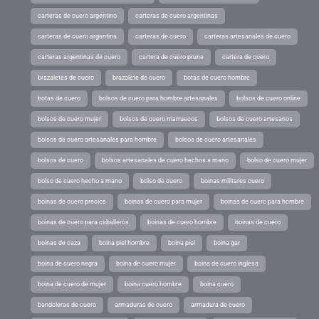
carteras de cuero argentino
carteras de cuero argentinas
carteras de cuero argentina
carteras de cuero
carteras artesanales de cuero
carteras argentinas de cuero
cartera de cuero prune
cartera de cuero
brazaletes de cuero
brazalete de cuero
botas de cuero hombre
botas de cuero
bolsos de cuero para hombre artesanales
bolsos de cuero online
bolsos de cuero mujer
bolsos de cuero marruecos
bolsos de cuero artesanos
bolsos de cuero artesanales para hombre
bolsos de cuero artesanales
bolsos de cuero
bolsos artesanales de cuero hechos a mano
bolso de cuero mujer
bolso de cuero hecho a mano
bolso de cuero
boinas militares cuero
boinas de cuero precios
boinas de cuero para mujer
boinas de cuero para hombre
boinas de cuero para caballeros
boinas de cuero hombre
boinas de cuero
boinas de caza
boina piel hombre
boina piel
boina gar
boina de cuero negra
boina de cuero mujer
boina de cuero inglesa
boina de cuero de mujer
boina cuero hombre
boina cuero
bandoleras de cuero
armaduras de cuero
armadura de cuero