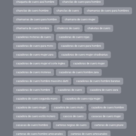
chaqueta de cuero azul hombre
chanclas de cuero para hombre
chanclas de cuero hombre
chanclas de cuero
chamarras de cuero para hombres
chamarras de cuero para hombre
chamarra de cuero mujer
chamarra de cuero hombre
chalecos de cuero
chaketas de cuero
cazadoras moteras de cuero
cazadoras de cuero rojas
cazadoras de cuero para moto
cazadoras de cuero para hombre
cazadoras de cuero mujer zara
cazadoras de cuero mujer stradivarius
cazadoras de cuero mujer el corte ingles
cazadoras de cuero mujer
cazadoras de cuero moteras
cazadoras de cuero hombre zara
cazadoras de cuero hombre massimo dutti
cazadoras de cuero hombre baratas
cazadoras de cuero hombre
cazadoras de cuero
cazadora de cuero zara
cazadora de cuero segunda mano
cazadora de cuero roja mujer
cazadora de cuero mujer
cazadora de cuero moto
cazadora de cuero hombre
cazadora de cuero estilo motero
cascos de cuero
casacas de cuero mujer
casacas de cuero hombre
carteras negras de cuero
carteras de cuero prune
carteras de cuero hombre artesanales
carteras de cuero artesanales