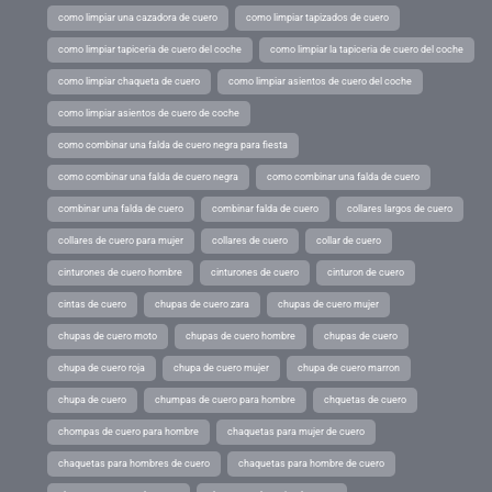
como limpiar una cazadora de cuero
como limpiar tapizados de cuero
como limpiar tapiceria de cuero del coche
como limpiar la tapiceria de cuero del coche
como limpiar chaqueta de cuero
como limpiar asientos de cuero del coche
como limpiar asientos de cuero de coche
como combinar una falda de cuero negra para fiesta
como combinar una falda de cuero negra
como combinar una falda de cuero
combinar una falda de cuero
combinar falda de cuero
collares largos de cuero
collares de cuero para mujer
collares de cuero
collar de cuero
cinturones de cuero hombre
cinturones de cuero
cinturon de cuero
cintas de cuero
chupas de cuero zara
chupas de cuero mujer
chupas de cuero moto
chupas de cuero hombre
chupas de cuero
chupa de cuero roja
chupa de cuero mujer
chupa de cuero marron
chupa de cuero
chumpas de cuero para hombre
chquetas de cuero
chompas de cuero para hombre
chaquetas para mujer de cuero
chaquetas para hombres de cuero
chaquetas para hombre de cuero