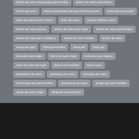
bolsos de cuero artesanales para hombre
bolsos de cuero artesanales
bolsos de cuero
bolsos artesanales de cuero hechos a mano
bolso de cuero mujer
bolso de cuero hecho a mano
bolso de cuero
boinas militares cuero
boinas de cuero precios
boinas de cuero para mujer
boinas de cuero para hombre
boinas de cuero para caballeros
boinas de cuero hombre
boinas de cuero
boinas de caza
boina piel hombre
boina piel
boina gar
boina de cuero negra
boina de cuero mujer
boina de cuero inglesa
boina de cuero de mujer
boina cuero hombre
boina cuero
bandoleras de cuero
armaduras de cuero
armadura de cuero
americanas de cuero hombre
americanas de cuero
abrigos de cuero hombre
abrigo de cuero mujer
abrigo de cuero hombre