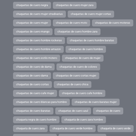
chaquetas de cuero negra
chaquetas de cuero mujer zara
chaquetas de cuero mujer stradivarius
chaquetas de cuero mujer cortas
chaquetas de cuero mujer
chaquetas de cuero moto
chaquetas de cuero moteras
chaquetas de cuero mango
chaquetas de cuero hombre zara
chaquetas de cuero hombre rockeras
chaquetas de cuero hombre baratas
chaquetas de cuero hombre amazon
chaquetas de cuero hombre
chaquetas de cuero estilo motero
chaquetas de cuero de mujer
chaquetas de cuero de dama
chaquetas de cuero de colores
chaquetas de cuero dama
chaquetas de cuero cortas mujer
chaquetas de cuero cortas
chaquetas de cuero chica
chaquetas de cuero cafe mujer
chaquetas de cuero cafe hombre
chaquetas de cuero blancas para hombre
chaquetas de cuero baratas mujer
chaquetas de cuero baratas
chaquetas de cuero azul
chaquetas de cuero
chaqueta negra de cuero hombre
chaqueta de cuero zara hombre
chaqueta de cuero zara
chaqueta de cuero verde hombre
chaqueta de cuero verde