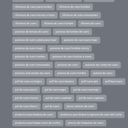
riñoneras de cuero para hombre
riñoneras de cuero hombre
riñoneras de cuero hechas a mano
riñoneras de cuero artesanales
riñoneras de cuero
riñonera de cuero hombre
riñonera de cuero
pulseras de trenzas de cuero
pulseras de hombre de cuero
pulseras de cuero y plata para mujer
pulseras de cuero para mujer
pulseras de cuero mujer
pulseras de cuero hombre viceroy
pulseras de cuero hombre
pulseras de cuero hechas a mano
pulseras de cuero artesanales
pulseras de cuero
pulseras de cordon de cuero
pulseras artesanales de cuero
pulsera de cuero hombre
pulsera de cuero
puff de cuero ecologico
puff de cuero baratos
puff cuero gris
puff baul cuero
puf de cuero precio
puf de cuero negro
puf de cuero marroqui
puf de cuero marron
puf de cuero cuadrado
puf de cuero capitone
puf de cuero blanco
puf de cuero
prune carteras de cuero
productos para limpieza de cuero
productos para limpiar la tapiceria de cuero del coche
productos para limpiar cuero de coches
precios de chaquetas de cuero