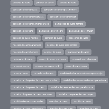
pitilleras de cuero
pinturas de cuero
pelotas de cuero
pantalones de cuero zara
pantalones de cuero para hombre
pantalones de cuero mujer zara
pantalones de cuero mujer
pantalones de cuero hombre baratos
pantalones de cuero hombre
pantalones de cuero
pantalon de cuero negro
pantalon de cuero mujer
pantalon de cuero hombre
pantalon de cuero
neceseres de cuero
neceser de cuero para mujer
neceser de cuero para hombre
neceser de cuero hombre
neceser de cuero
muñequeras de cuero
muñequera de cuero
monos de cuero para moto
monos de cuero baratos
monos de cuero
mono de cuero para moto
mono de cuero moto
mono de cuero
monederos de cuero
modelos de chaquetas de cuero para mujer
modelos de chaquetas de cuero para hombre
modelos de chaquetas de cuero para dama
modelos de chaquetas de cuero
modelos de casacas de cuero para hombre
modelos chaquetas de cuero para mujer
modelos chaquetas de cuero mujer
mochilas de cuero artesanales
mochilas de cuero
mochila de cuero
maquina de coser cuero barata
maquina de coser cuero
maletines de cuero