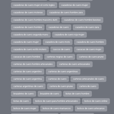
cazadoras de cuero mujer el corte ingles
cazadoras de cuero mujer
cazadoras de cuero moteras
cazadoras de cuero hombre zara
cazadoras de cuero hombre massimo dutti
cazadoras de cuero hombre baratas
cazadoras de cuero hombre
cazadoras de cuero
cazadora de cuero zara
cazadora de cuero segunda mano
cazadora de cuero roja mujer
cazadora de cuero mujer
cazadora de cuero moto
cazadora de cuero hombre
cazadora de cuero estilo motero
cascos de cuero
casacas de cuero mujer
casacas de cuero hombre
carteras negras de cuero
carteras de cuero prune
carteras de cuero hombre artesanales
carteras de cuero artesanales
carteras de cuero argentino
carteras de cuero argentinas
carteras de cuero argentina
carteras de cuero
carteras artesanales de cuero
carteras argentinas de cuero
cartera de cuero prune
cartera de cuero
brazaletes de cuero
brazalete de cuero
botas de cuero hombre
botas de cuero
bolsos de cuero para hombre artesanales
bolsos de cuero online
bolsos de cuero mujer
bolsos de cuero marruecos
bolsos de cuero artesanos