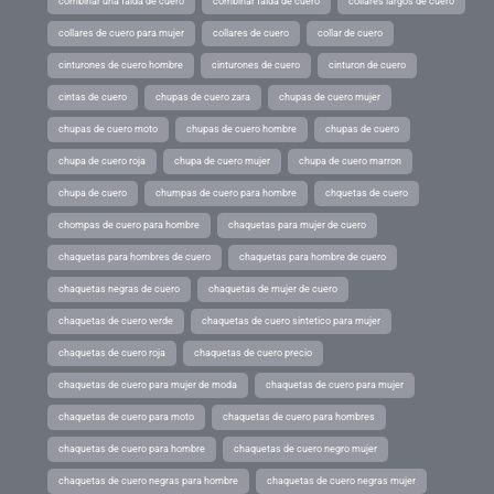
combinar una falda de cuero
combinar falda de cuero
collares largos de cuero
collares de cuero para mujer
collares de cuero
collar de cuero
cinturones de cuero hombre
cinturones de cuero
cinturon de cuero
cintas de cuero
chupas de cuero zara
chupas de cuero mujer
chupas de cuero moto
chupas de cuero hombre
chupas de cuero
chupa de cuero roja
chupa de cuero mujer
chupa de cuero marron
chupa de cuero
chumpas de cuero para hombre
chquetas de cuero
chompas de cuero para hombre
chaquetas para mujer de cuero
chaquetas para hombres de cuero
chaquetas para hombre de cuero
chaquetas negras de cuero
chaquetas de mujer de cuero
chaquetas de cuero verde
chaquetas de cuero sintetico para mujer
chaquetas de cuero roja
chaquetas de cuero precio
chaquetas de cuero para mujer de moda
chaquetas de cuero para mujer
chaquetas de cuero para moto
chaquetas de cuero para hombres
chaquetas de cuero para hombre
chaquetas de cuero negro mujer
chaquetas de cuero negras para hombre
chaquetas de cuero negras mujer