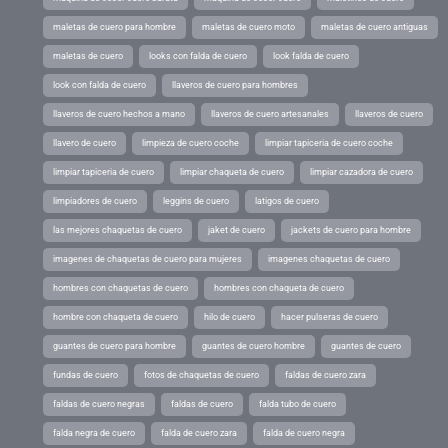
maletas de cuero para hombre
maletas de cuero moto
maletas de cuero antiguas
maletas de cuero
looks con falda de cuero
look falda de cuero
look con falda de cuero
llaveros de cuero para hombres
llaveros de cuero hechos a mano
llaveros de cuero artesanales
llaveros de cuero
llavero de cuero
limpieza de cuero coche
limpiar tapiceria de cuero coche
limpiar tapiceria de cuero
limpiar chaqueta de cuero
limpiar cazadora de cuero
limpiadores de cuero
leggins de cuero
latigos de cuero
las mejores chaquetas de cuero
jaket de cuero
jackets de cuero para hombre
imagenes de chaquetas de cuero para mujeres
imagenes chaquetas de cuero
hombres con chaquetas de cuero
hombres con chaqueta de cuero
hombre con chaqueta de cuero
hilo de cuero
hacer pulseras de cuero
guantes de cuero para hombre
guantes de cuero hombre
guantes de cuero
fundas de cuero
fotos de chaquetas de cuero
faldas de cuero zara
faldas de cuero negras
faldas de cuero
falda tubo de cuero
falda negra de cuero
falda de cuero zara
falda de cuero negra