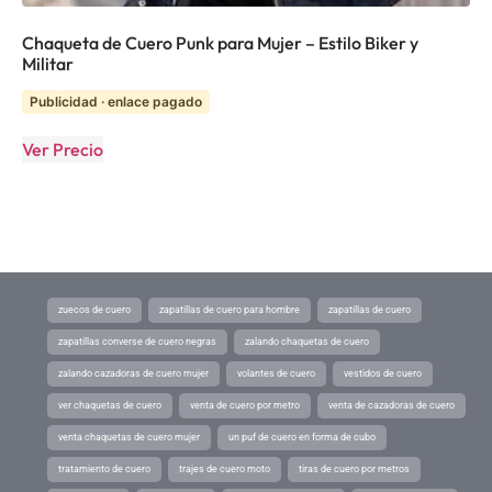
Chaqueta de Cuero Punk para Mujer – Estilo Biker y
Militar
Publicidad · enlace pagado
Ver Precio
zuecos de cuero
zapatillas de cuero para hombre
zapatillas de cuero
zapatillas converse de cuero negras
zalando chaquetas de cuero
zalando cazadoras de cuero mujer
volantes de cuero
vestidos de cuero
ver chaquetas de cuero
venta de cuero por metro
venta de cazadoras de cuero
venta chaquetas de cuero mujer
un puf de cuero en forma de cubo
tratamiento de cuero
trajes de cuero moto
tiras de cuero por metros