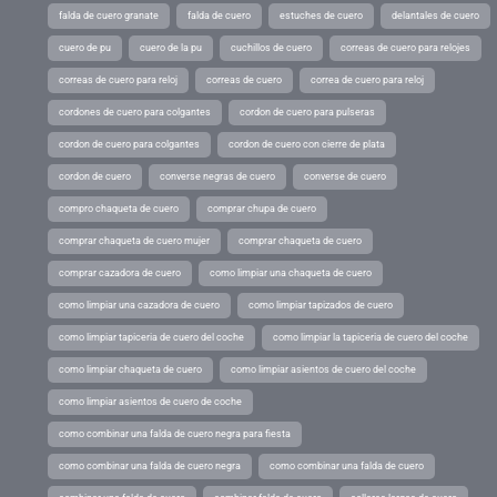
falda de cuero granate
falda de cuero
estuches de cuero
delantales de cuero
cuero de pu
cuero de la pu
cuchillos de cuero
correas de cuero para relojes
correas de cuero para reloj
correas de cuero
correa de cuero para reloj
cordones de cuero para colgantes
cordon de cuero para pulseras
cordon de cuero para colgantes
cordon de cuero con cierre de plata
cordon de cuero
converse negras de cuero
converse de cuero
compro chaqueta de cuero
comprar chupa de cuero
comprar chaqueta de cuero mujer
comprar chaqueta de cuero
comprar cazadora de cuero
como limpiar una chaqueta de cuero
como limpiar una cazadora de cuero
como limpiar tapizados de cuero
como limpiar tapiceria de cuero del coche
como limpiar la tapiceria de cuero del coche
como limpiar chaqueta de cuero
como limpiar asientos de cuero del coche
como limpiar asientos de cuero de coche
como combinar una falda de cuero negra para fiesta
como combinar una falda de cuero negra
como combinar una falda de cuero