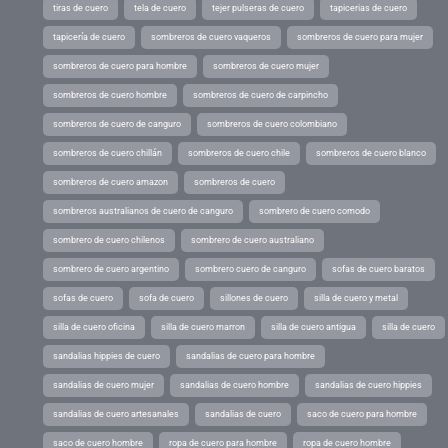
tiras de cuero
tela de cuero
tejer pulseras de cuero
tapicerias de cuero
tapicería de cuero
sombreros de cuero vaqueros
sombreros de cuero para mujer
sombreros de cuero para hombre
sombreros de cuero mujer
sombreros de cuero hombre
sombreros de cuero de carpincho
sombreros de cuero de canguro
sombreros de cuero colombiano
sombreros de cuero chillán
sombreros de cuero chile
sombreros de cuero blanco
sombreros de cuero amazon
sombreros de cuero
sombreros australianos de cuero de canguro
sombrero de cuero comodo
sombrero de cuero chilenos
sombrero de cuero australiano
sombrero de cuero argentino
sombrero cuero de canguro
sofas de cuero baratos
sofas de cuero
sofa de cuero
sillones de cuero
silla de cuero y metal
silla de cuero oficina
silla de cuero marron
silla de cuero antigua
silla de cuero
sandalias hippies de cuero
sandalias de cuero para hombre
sandalias de cuero mujer
sandalias de cuero hombre
sandalias de cuero hippies
sandalias de cuero artesanales
sandalias de cuero
saco de cuero para hombre
saco de cuero hombre
ropa de cuero para hombre
ropa de cuero hombre