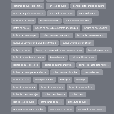
carteras de cuero argentina
carteras de cuero
carteras artesanales de cuero
carteras argentinas de cuero
cartera de cuero prune
cartera de cuero
brazaletes de cuero
brazalete de cuero
botas de cuero hombre
botas de cuero
bolsos de cuero para hombre artesanales
bolsos de cuero online
bolsos de cuero mujer
bolsos de cuero marruecos
bolsos de cuero artesanos
bolsos de cuero artesanales para hombre
bolsos de cuero artesanales
bolsos de cuero
bolsos artesanales de cuero hechos a mano
bolso de cuero mujer
bolso de cuero hecho a mano
bolso de cuero
boinas militares cuero
boinas de cuero precios
boinas de cuero para mujer
boinas de cuero para hombre
boinas de cuero para caballeros
boinas de cuero hombre
boinas de cuero
boinas de caza
boina piel hombre
boina piel
boina gar
boina de cuero negra
boina de cuero mujer
boina de cuero inglesa
boina de cuero de mujer
boina cuero hombre
boina cuero
bandoleras de cuero
armaduras de cuero
armadura de cuero
americanas de cuero hombre
americanas de cuero
abrigos de cuero hombre