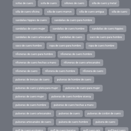
sofas de cuero
sofa de cuero
sillones de cuero
silla de cuero y metal
silla de cuero oficina
silla de cuero marron
silla de cuero antigua
silla de cuero
sandalias hippies de cuero
sandalias de cuero para hombre
sandalias de cuero mujer
sandalias de cuero hombre
sandalias de cuero hippies
sandalias de cuero artesanales
sandalias de cuero
saco de cuero para hombre
saco de cuero hombre
ropa de cuero para hombre
ropa de cuero hombre
riñoneras de cuero para hombre
riñoneras de cuero hombre
riñoneras de cuero hechas a mano
riñoneras de cuero artesanales
riñoneras de cuero
riñonera de cuero hombre
riñonera de cuero
pulseras de trenzas de cuero
pulseras de hombre de cuero
pulseras de cuero y plata para mujer
pulseras de cuero para mujer
pulseras de cuero mujer
pulseras de cuero hombre viceroy
pulseras de cuero hombre
pulseras de cuero hechas a mano
pulseras de cuero artesanales
pulseras de cuero
pulseras de cordon de cuero
pulseras artesanales de cuero
pulsera de cuero hombre
pulsera de cuero
puff de cuero ecologico
puff de cuero baratos
puff cuero gris
puff baul cuero