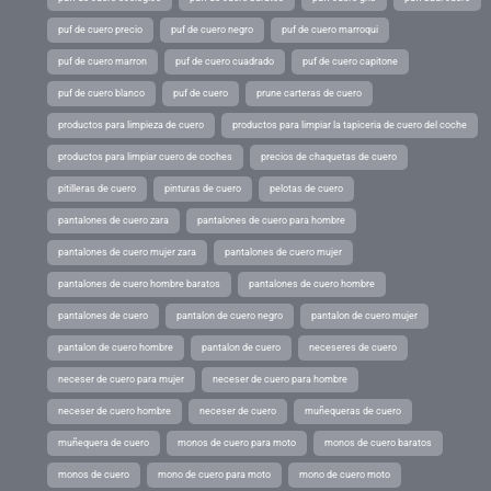
puf de cuero precio
puf de cuero negro
puf de cuero marroqui
puf de cuero marron
puf de cuero cuadrado
puf de cuero capitone
puf de cuero blanco
puf de cuero
prune carteras de cuero
productos para limpieza de cuero
productos para limpiar la tapiceria de cuero del coche
productos para limpiar cuero de coches
precios de chaquetas de cuero
pitilleras de cuero
pinturas de cuero
pelotas de cuero
pantalones de cuero zara
pantalones de cuero para hombre
pantalones de cuero mujer zara
pantalones de cuero mujer
pantalones de cuero hombre baratos
pantalones de cuero hombre
pantalones de cuero
pantalon de cuero negro
pantalon de cuero mujer
pantalon de cuero hombre
pantalon de cuero
neceseres de cuero
neceser de cuero para mujer
neceser de cuero para hombre
neceser de cuero hombre
neceser de cuero
muñequeras de cuero
muñequera de cuero
monos de cuero para moto
monos de cuero baratos
monos de cuero
mono de cuero para moto
mono de cuero moto