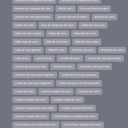
hombres con chaquetas de cuero
hombres con chaqueta de cuero
hombre con chaqueta de cuero
hilo de cuero
hacer pulseras de cuero
guantes de cuero para hombre
guantes de cuero hombre
guantes de cuero
fundas de cuero
fotos de chaquetas de cuero
faldas de cuero zara
faldas de cuero negras
faldas de cuero
falda tubo de cuero
falda negra de cuero
falda de cuero zara
falda de cuero negra
falda de cuero granate
falda de cuero
estuches de cuero
delantales de cuero
cuero de pu
cuero de la pu
cuchillos de cuero
correas de cuero para relojes
correas de cuero para reloj
correas de cuero
correa de cuero para reloj
cordones de cuero para colgantes
cordon de cuero para pulseras
cordon de cuero para colgantes
cordon de cuero con cierre de plata
cordon de cuero
converse negras de cuero
converse de cuero
compro chaqueta de cuero
comprar chupa de cuero
comprar chaqueta de cuero mujer
comprar chaqueta de cuero
comprar cazadora de cuero
como limpiar una chaqueta de cuero
como limpiar una cazadora de cuero
como limpiar tapizados de cuero