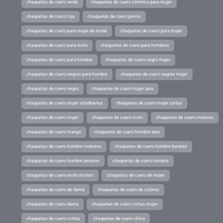
chaquetas de cuero verde
chaquetas de cuero sintetico para mujer
chaquetas de cuero roja
chaquetas de cuero precio
chaquetas de cuero para mujer de moda
chaquetas de cuero para mujer
chaquetas de cuero para moto
chaquetas de cuero para hombres
chaquetas de cuero para hombre
chaquetas de cuero negro mujer
chaquetas de cuero negras para hombre
chaquetas de cuero negras mujer
chaquetas de cuero negra
chaquetas de cuero mujer zara
chaquetas de cuero mujer stradivarius
chaquetas de cuero mujer cortas
chaquetas de cuero mujer
chaquetas de cuero moto
chaquetas de cuero moteras
chaquetas de cuero mango
chaquetas de cuero hombre zara
chaquetas de cuero hombre rockeras
chaquetas de cuero hombre baratas
chaquetas de cuero hombre amazon
chaquetas de cuero hombre
chaquetas de cuero estilo motero
chaquetas de cuero de mujer
chaquetas de cuero de dama
chaquetas de cuero de colores
chaquetas de cuero dama
chaquetas de cuero cortas mujer
chaquetas de cuero cortas
chaquetas de cuero chica