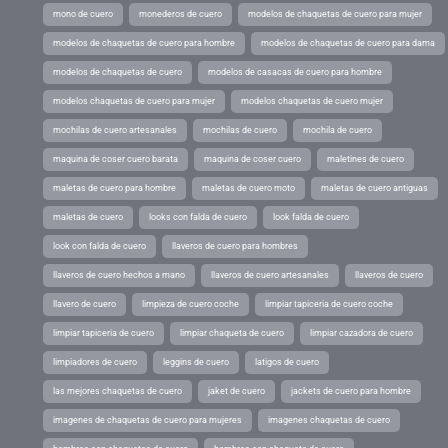
mono de cuero
monederos de cuero
modelos de chaquetas de cuero para mujer
modelos de chaquetas de cuero para hombre
modelos de chaquetas de cuero para dama
modelos de chaquetas de cuero
modelos de casacas de cuero para hombre
modelos chaquetas de cuero para mujer
modelos chaquetas de cuero mujer
mochilas de cuero artesanales
mochilas de cuero
mochila de cuero
maquina de coser cuero barata
maquina de coser cuero
maletines de cuero
maletas de cuero para hombre
maletas de cuero moto
maletas de cuero antiguas
maletas de cuero
looks con falda de cuero
look falda de cuero
look con falda de cuero
llaveros de cuero para hombres
llaveros de cuero hechos a mano
llaveros de cuero artesanales
llaveros de cuero
llavero de cuero
limpieza de cuero coche
limpiar tapiceria de cuero coche
limpiar tapiceria de cuero
limpiar chaqueta de cuero
limpiar cazadora de cuero
limpiadores de cuero
leggins de cuero
latigos de cuero
las mejores chaquetas de cuero
jaket de cuero
jackets de cuero para hombre
imagenes de chaquetas de cuero para mujeres
imagenes chaquetas de cuero