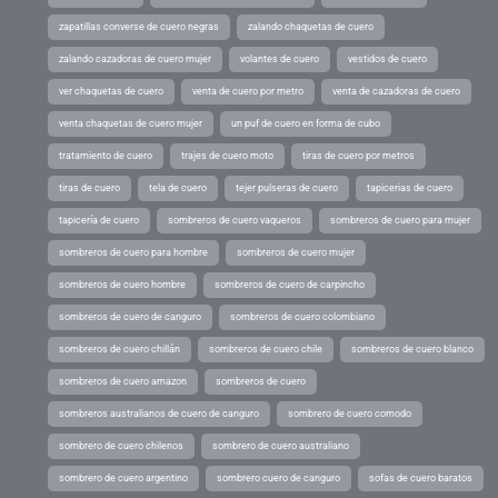
zapatillas converse de cuero negras
zalando chaquetas de cuero
zalando cazadoras de cuero mujer
volantes de cuero
vestidos de cuero
ver chaquetas de cuero
venta de cuero por metro
venta de cazadoras de cuero
venta chaquetas de cuero mujer
un puf de cuero en forma de cubo
tratamiento de cuero
trajes de cuero moto
tiras de cuero por metros
tiras de cuero
tela de cuero
tejer pulseras de cuero
tapicerias de cuero
tapicería de cuero
sombreros de cuero vaqueros
sombreros de cuero para mujer
sombreros de cuero para hombre
sombreros de cuero mujer
sombreros de cuero hombre
sombreros de cuero de carpincho
sombreros de cuero de canguro
sombreros de cuero colombiano
sombreros de cuero chillán
sombreros de cuero chile
sombreros de cuero blanco
sombreros de cuero amazon
sombreros de cuero
sombreros australianos de cuero de canguro
sombrero de cuero comodo
sombrero de cuero chilenos
sombrero de cuero australiano
sombrero de cuero argentino
sombrero cuero de canguro
sofas de cuero baratos