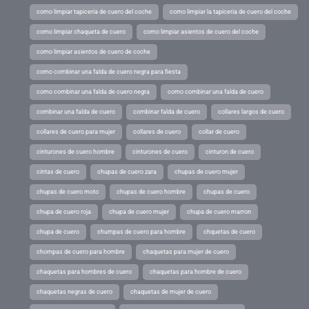
como limpiar tapiceria de cuero del coche
como limpiar la tapiceria de cuero del coche
como limpiar chaqueta de cuero
como limpiar asientos de cuero del coche
como limpiar asientos de cuero de coche
como combinar una falda de cuero negra para fiesta
como combinar una falda de cuero negra
como combinar una falda de cuero
combinar una falda de cuero
combinar falda de cuero
collares largos de cuero
collares de cuero para mujer
collares de cuero
collar de cuero
cinturones de cuero hombre
cinturones de cuero
cinturon de cuero
cintas de cuero
chupas de cuero zara
chupas de cuero mujer
chupas de cuero moto
chupas de cuero hombre
chupas de cuero
chupa de cuero roja
chupa de cuero mujer
chupa de cuero marron
chupa de cuero
chumpas de cuero para hombre
chquetas de cuero
chompas de cuero para hombre
chaquetas para mujer de cuero
chaquetas para hombres de cuero
chaquetas para hombre de cuero
chaquetas negras de cuero
chaquetas de mujer de cuero