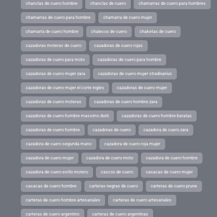
chanclas de cuero hombre
chanclas de cuero
chamarras de cuero para hombres
chamarras de cuero para hombre
chamarra de cuero mujer
chamarra de cuero hombre
chalecos de cuero
chaketas de cuero
cazadoras moteras de cuero
cazadoras de cuero rojas
cazadoras de cuero para moto
cazadoras de cuero para hombre
cazadoras de cuero mujer zara
cazadoras de cuero mujer stradivarius
cazadoras de cuero mujer el corte ingles
cazadoras de cuero mujer
cazadoras de cuero moteras
cazadoras de cuero hombre zara
cazadoras de cuero hombre massimo dutti
cazadoras de cuero hombre baratas
cazadoras de cuero hombre
cazadoras de cuero
cazadora de cuero zara
cazadora de cuero segunda mano
cazadora de cuero roja mujer
cazadora de cuero mujer
cazadora de cuero moto
cazadora de cuero hombre
cazadora de cuero estilo motero
cascos de cuero
casacas de cuero mujer
casacas de cuero hombre
carteras negras de cuero
carteras de cuero prune
carteras de cuero hombre artesanales
carteras de cuero artesanales
carteras de cuero argentino
carteras de cuero argentinas