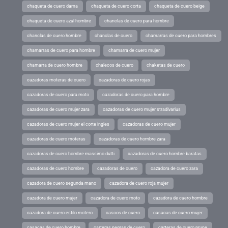
chaqueta de cuero dama
chaqueta de cuero corta
chaqueta de cuero beige
chaqueta de cuero azul hombre
chanclas de cuero para hombre
chanclas de cuero hombre
chanclas de cuero
chamarras de cuero para hombres
chamarras de cuero para hombre
chamarra de cuero mujer
chamarra de cuero hombre
chalecos de cuero
chaketas de cuero
cazadoras moteras de cuero
cazadoras de cuero rojas
cazadoras de cuero para moto
cazadoras de cuero para hombre
cazadoras de cuero mujer zara
cazadoras de cuero mujer stradivarius
cazadoras de cuero mujer el corte ingles
cazadoras de cuero mujer
cazadoras de cuero moteras
cazadoras de cuero hombre zara
cazadoras de cuero hombre massimo dutti
cazadoras de cuero hombre baratas
cazadoras de cuero hombre
cazadoras de cuero
cazadora de cuero zara
cazadora de cuero segunda mano
cazadora de cuero roja mujer
cazadora de cuero mujer
cazadora de cuero moto
cazadora de cuero hombre
cazadora de cuero estilo motero
cascos de cuero
casacas de cuero mujer
casacas de cuero hombre
carteras negras de cuero
carteras de cuero prune