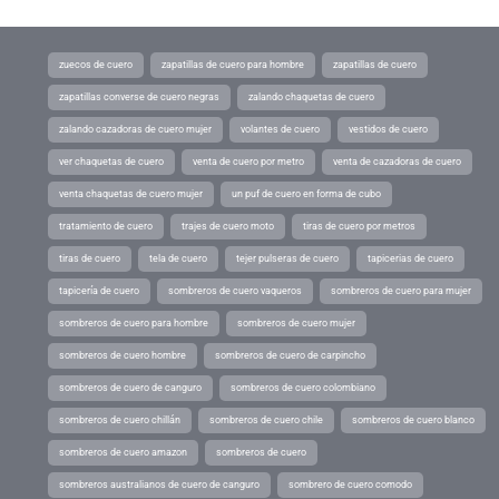
zuecos de cuero
zapatillas de cuero para hombre
zapatillas de cuero
zapatillas converse de cuero negras
zalando chaquetas de cuero
zalando cazadoras de cuero mujer
volantes de cuero
vestidos de cuero
ver chaquetas de cuero
venta de cuero por metro
venta de cazadoras de cuero
venta chaquetas de cuero mujer
un puf de cuero en forma de cubo
tratamiento de cuero
trajes de cuero moto
tiras de cuero por metros
tiras de cuero
tela de cuero
tejer pulseras de cuero
tapicerias de cuero
tapicería de cuero
sombreros de cuero vaqueros
sombreros de cuero para mujer
sombreros de cuero para hombre
sombreros de cuero mujer
sombreros de cuero hombre
sombreros de cuero de carpincho
sombreros de cuero de canguro
sombreros de cuero colombiano
sombreros de cuero chillán
sombreros de cuero chile
sombreros de cuero blanco
sombreros de cuero amazon
sombreros de cuero
sombreros australianos de cuero de canguro
sombrero de cuero comodo