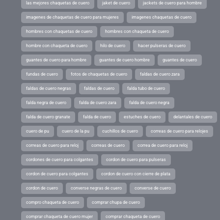
las mejores chaquetas de cuero
jaket de cuero
jackets de cuero para hombre
imagenes de chaquetas de cuero para mujeres
imagenes chaquetas de cuero
hombres con chaquetas de cuero
hombres con chaqueta de cuero
hombre con chaqueta de cuero
hilo de cuero
hacer pulseras de cuero
guantes de cuero para hombre
guantes de cuero hombre
guantes de cuero
fundas de cuero
fotos de chaquetas de cuero
faldas de cuero zara
faldas de cuero negras
faldas de cuero
falda tubo de cuero
falda negra de cuero
falda de cuero zara
falda de cuero negra
falda de cuero granate
falda de cuero
estuches de cuero
delantales de cuero
cuero de pu
cuero de la pu
cuchillos de cuero
correas de cuero para relojes
correas de cuero para reloj
correas de cuero
correa de cuero para reloj
cordones de cuero para colgantes
cordon de cuero para pulseras
cordon de cuero para colgantes
cordon de cuero con cierre de plata
cordon de cuero
converse negras de cuero
converse de cuero
compro chaqueta de cuero
comprar chupa de cuero
comprar chaqueta de cuero mujer
comprar chaqueta de cuero