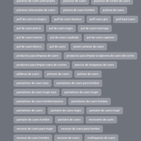
pulseras de cuero artesanales
pulseras de cuero
pulseras de cordon de cuero
pulseras artesanales de cuero
pulsera de cuero hombre
pulsera de cuero
puff de cuero ecologico
puff de cuero baratos
puff cuero gris
puff baul cuero
puf de cuero precio
puf de cuero negro
puf de cuero marroqui
puf de cuero marron
puf de cuero cuadrado
puf de cuero capitone
puf de cuero blanco
puf de cuero
prune carteras de cuero
productos para limpieza de cuero
productos para limpiar la tapiceria de cuero del coche
productos para limpiar cuero de coches
precios de chaquetas de cuero
pitilleras de cuero
pinturas de cuero
pelotas de cuero
pantalones de cuero zara
pantalones de cuero para hombre
pantalones de cuero mujer zara
pantalones de cuero mujer
pantalones de cuero hombre baratos
pantalones de cuero hombre
pantalones de cuero
pantalon de cuero negro
pantalon de cuero mujer
pantalon de cuero hombre
pantalon de cuero
neceseres de cuero
neceser de cuero para mujer
neceser de cuero para hombre
neceser de cuero hombre
neceser de cuero
muñequeras de cuero