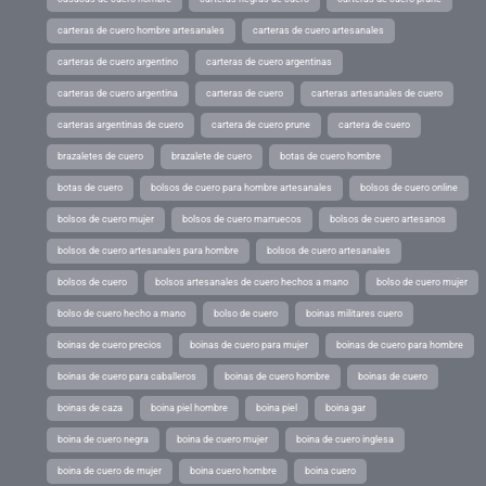
carteras de cuero hombre artesanales
carteras de cuero artesanales
carteras de cuero argentino
carteras de cuero argentinas
carteras de cuero argentina
carteras de cuero
carteras artesanales de cuero
carteras argentinas de cuero
cartera de cuero prune
cartera de cuero
brazaletes de cuero
brazalete de cuero
botas de cuero hombre
botas de cuero
bolsos de cuero para hombre artesanales
bolsos de cuero online
bolsos de cuero mujer
bolsos de cuero marruecos
bolsos de cuero artesanos
bolsos de cuero artesanales para hombre
bolsos de cuero artesanales
bolsos de cuero
bolsos artesanales de cuero hechos a mano
bolso de cuero mujer
bolso de cuero hecho a mano
bolso de cuero
boinas militares cuero
boinas de cuero precios
boinas de cuero para mujer
boinas de cuero para hombre
boinas de cuero para caballeros
boinas de cuero hombre
boinas de cuero
boinas de caza
boina piel hombre
boina piel
boina gar
boina de cuero negra
boina de cuero mujer
boina de cuero inglesa
boina de cuero de mujer
boina cuero hombre
boina cuero