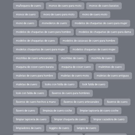
muñequera de cuero
monos de cuero para moto
monos de cuero baratos
monos de cuero
mono de cuero para moto
mono de cuero moto
mono de cuero
monederos de cuero
modelos de chaquetas de cuero para mujer
modelos de chaquetas de cuero para hombre
modelos de chaquetas de cuero para dama
modelos de chaquetas de cuero
modelos de casacas de cuero para hombre
modelos chaquetas de cuero para mujer
modelos chaquetas de cuero mujer
mochilas de cuero artesanales
mochilas de cuero
mochila de cuero
maquina de coser cuero barata
maquina de coser cuero
maletines de cuero
maletas de cuero para hombre
maletas de cuero moto
maletas de cuero antiguas
maletas de cuero
looks con falda de cuero
look falda de cuero
look con falda de cuero
llaveros de cuero para hombres
llaveros de cuero hechos a mano
llaveros de cuero artesanales
llaveros de cuero
llavero de cuero
limpieza de cuero coche
limpiar tapiceria de cuero coche
limpiar tapiceria de cuero
limpiar chaqueta de cuero
limpiar cazadora de cuero
limpiadores de cuero
leggins de cuero
latigos de cuero