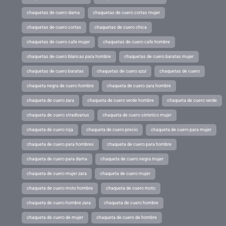
chaquetas de cuero dama
chaquetas de cuero cortas mujer
chaquetas de cuero cortas
chaquetas de cuero chica
chaquetas de cuero cafe mujer
chaquetas de cuero cafe hombre
chaquetas de cuero blancas para hombre
chaquetas de cuero baratas mujer
chaquetas de cuero baratas
chaquetas de cuero azul
chaquetas de cuero
chaqueta negra de cuero hombre
chaqueta de cuero zara hombre
chaqueta de cuero zara
chaqueta de cuero verde hombre
chaqueta de cuero verde
chaqueta de cuero stradivarius
chaqueta de cuero sintetico mujer
chaqueta de cuero roja
chaqueta de cuero precio
chaqueta de cuero para mujer
chaqueta de cuero para hombres
chaqueta de cuero para hombre
chaqueta de cuero para dama
chaqueta de cuero negra mujer
chaqueta de cuero mujer zara
chaqueta de cuero mujer
chaqueta de cuero moto hombre
chaqueta de cuero moto
chaqueta de cuero hombre zara
chaqueta de cuero hombre
chaqueta de cuero de mujer
chaqueta de cuero de hombre