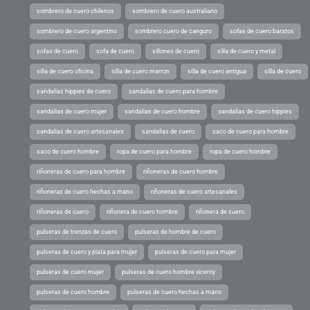
sombrero de cuero chilenos
sombrero de cuero australiano
sombrero de cuero argentino
sombrero cuero de canguro
sofas de cuero baratos
sofas de cuero
sofa de cuero
sillones de cuero
silla de cuero y metal
silla de cuero oficina
silla de cuero marron
silla de cuero antigua
silla de cuero
sandalias hippies de cuero
sandalias de cuero para hombre
sandalias de cuero mujer
sandalias de cuero hombre
sandalias de cuero hippies
sandalias de cuero artesanales
sandalias de cuero
saco de cuero para hombre
saco de cuero hombre
ropa de cuero para hombre
ropa de cuero hombre
riñoneras de cuero para hombre
riñoneras de cuero hombre
riñoneras de cuero hechas a mano
riñoneras de cuero artesanales
riñoneras de cuero
riñonera de cuero hombre
riñonera de cuero
pulseras de trenzas de cuero
pulseras de hombre de cuero
pulseras de cuero y plata para mujer
pulseras de cuero para mujer
pulseras de cuero mujer
pulseras de cuero hombre viceroy
pulseras de cuero hombre
pulseras de cuero hechas a mano