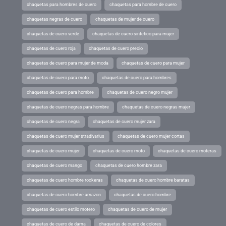
chaquetas para hombres de cuero
chaquetas para hombre de cuero
chaquetas negras de cuero
chaquetas de mujer de cuero
chaquetas de cuero verde
chaquetas de cuero sintetico para mujer
chaquetas de cuero roja
chaquetas de cuero precio
chaquetas de cuero para mujer de moda
chaquetas de cuero para mujer
chaquetas de cuero para moto
chaquetas de cuero para hombres
chaquetas de cuero para hombre
chaquetas de cuero negro mujer
chaquetas de cuero negras para hombre
chaquetas de cuero negras mujer
chaquetas de cuero negra
chaquetas de cuero mujer zara
chaquetas de cuero mujer stradivarius
chaquetas de cuero mujer cortas
chaquetas de cuero mujer
chaquetas de cuero moto
chaquetas de cuero moteras
chaquetas de cuero mango
chaquetas de cuero hombre zara
chaquetas de cuero hombre rockeras
chaquetas de cuero hombre baratas
chaquetas de cuero hombre amazon
chaquetas de cuero hombre
chaquetas de cuero estilo motero
chaquetas de cuero de mujer
chaquetas de cuero de dama
chaquetas de cuero de colores