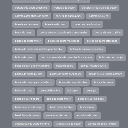
carteras de cuero argentina
carteras de cuero
carteras artesanales de cuero
carteras argentinas de cuero
cartera de cuero prune
cartera de cuero
brazaletes de cuero
brazalete de cuero
botas de cuero hombre
botas de cuero
bolsos de cuero para hombre artesanales
bolsos de cuero online
bolsos de cuero mujer
bolsos de cuero marruecos
bolsos de cuero artesanos
bolsos de cuero artesanales para hombre
bolsos de cuero artesanales
bolsos de cuero
bolsos artesanales de cuero hechos a mano
bolso de cuero mujer
bolso de cuero hecho a mano
bolso de cuero
boinas militares cuero
boinas de cuero precios
boinas de cuero para mujer
boinas de cuero para hombre
boinas de cuero para caballeros
boinas de cuero hombre
boinas de cuero
boinas de caza
boina piel hombre
boina piel
boina gar
boina de cuero negra
boina de cuero mujer
boina de cuero inglesa
boina de cuero de mujer
boina cuero hombre
boina cuero
bandoleras de cuero
armaduras de cuero
armadura de cuero
americanas de cuero hombre
americanas de cuero
abrigos de cuero hombre