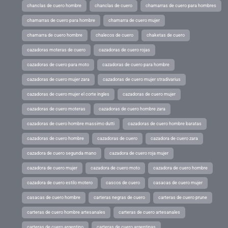
chanclas de cuero hombre
chanclas de cuero
chamarras de cuero para hombres
chamarras de cuero para hombre
chamarra de cuero mujer
chamarra de cuero hombre
chalecos de cuero
chaketas de cuero
cazadoras moteras de cuero
cazadoras de cuero rojas
cazadoras de cuero para moto
cazadoras de cuero para hombre
cazadoras de cuero mujer zara
cazadoras de cuero mujer stradivarius
cazadoras de cuero mujer el corte ingles
cazadoras de cuero mujer
cazadoras de cuero moteras
cazadoras de cuero hombre zara
cazadoras de cuero hombre massimo dutti
cazadoras de cuero hombre baratas
cazadoras de cuero hombre
cazadoras de cuero
cazadora de cuero zara
cazadora de cuero segunda mano
cazadora de cuero roja mujer
cazadora de cuero mujer
cazadora de cuero moto
cazadora de cuero hombre
cazadora de cuero estilo motero
cascos de cuero
casacas de cuero mujer
casacas de cuero hombre
carteras negras de cuero
carteras de cuero prune
carteras de cuero hombre artesanales
carteras de cuero artesanales
carteras de cuero argentino
carteras de cuero argentinas