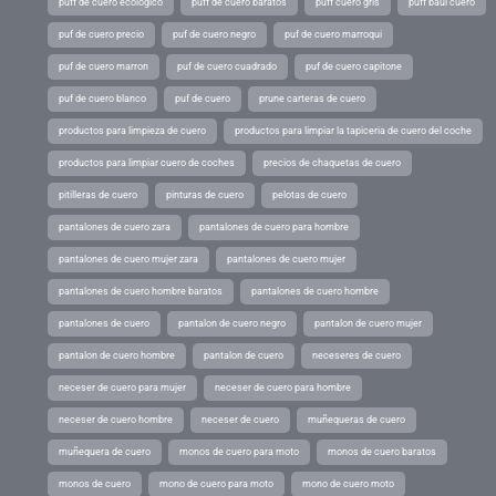
puff de cuero ecologico
puff de cuero baratos
puff cuero gris
puff baul cuero
puf de cuero precio
puf de cuero negro
puf de cuero marroqui
puf de cuero marron
puf de cuero cuadrado
puf de cuero capitone
puf de cuero blanco
puf de cuero
prune carteras de cuero
productos para limpieza de cuero
productos para limpiar la tapiceria de cuero del coche
productos para limpiar cuero de coches
precios de chaquetas de cuero
pitilleras de cuero
pinturas de cuero
pelotas de cuero
pantalones de cuero zara
pantalones de cuero para hombre
pantalones de cuero mujer zara
pantalones de cuero mujer
pantalones de cuero hombre baratos
pantalones de cuero hombre
pantalones de cuero
pantalon de cuero negro
pantalon de cuero mujer
pantalon de cuero hombre
pantalon de cuero
neceseres de cuero
neceser de cuero para mujer
neceser de cuero para hombre
neceser de cuero hombre
neceser de cuero
muñequeras de cuero
muñequera de cuero
monos de cuero para moto
monos de cuero baratos
monos de cuero
mono de cuero para moto
mono de cuero moto