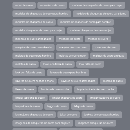
mono de cuero
monederos de cuero
modelos de chaquetas de cuero para mujer
modelos de chaquetas de cuero para hombre
modelos de chaquetas de cuero para dama
modelos de chaquetas de cuero
modelos de casacas de cuero para hombre
modelos chaquetas de cuero para mujer
modelos chaquetas de cuero mujer
mochilas de cuero artesanales
mochilas de cuero
mochila de cuero
maquina de coser cuero barata
maquina de coser cuero
maletines de cuero
maletas de cuero para hombre
maletas de cuero moto
maletas de cuero antiguas
maletas de cuero
looks con falda de cuero
look falda de cuero
look con falda de cuero
llaveros de cuero para hombres
llaveros de cuero hechos a mano
llaveros de cuero artesanales
llaveros de cuero
llavero de cuero
limpieza de cuero coche
limpiar tapiceria de cuero coche
limpiar tapiceria de cuero
limpiar chaqueta de cuero
limpiar cazadora de cuero
limpiadores de cuero
leggins de cuero
latigos de cuero
las mejores chaquetas de cuero
jaket de cuero
jackets de cuero para hombre
imagenes de chaquetas de cuero para mujeres
imagenes chaquetas de cuero