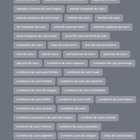
zapatillas converse de cuero negras
zalando chaquetas de cuero
zalando cazadoras de cuero mujer
volantes de cuero
vestidos de cuero
ver chaquetas de cuero
venta de cuero por metro
venta de cazadoras de cuero
venta chaquetas de cuero mujer
un puf de cuero en forma de cubo
tratamiento de cuero
trajes de cuero moto
tiras de cuero por metros
tiras de cuero
tela de cuero
tejer pulseras de cuero
tapicerias de cuero
tapicería de cuero
sombreros de cuero vaqueros
sombreros de cuero para mujer
sombreros de cuero para hombre
sombreros de cuero mujer
sombreros de cuero hombre
sombreros de cuero de carpincho
sombreros de cuero de canguro
sombreros de cuero colombiano
sombreros de cuero chillán
sombreros de cuero chile
sombreros de cuero blanco
sombreros de cuero amazon
sombreros de cuero
sombreros australianos de cuero de canguro
sombrero de cuero comodo
sombrero de cuero chilenos
sombrero de cuero australiano
sombrero de cuero argentino
sombrero cuero de canguro
sofas de cuero baratos