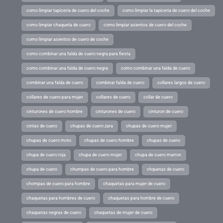
como limpiar tapiceria de cuero del coche
como limpiar la tapiceria de cuero del coche
como limpiar chaqueta de cuero
como limpiar asientos de cuero del coche
como limpiar asientos de cuero de coche
como combinar una falda de cuero negra para fiesta
como combinar una falda de cuero negra
como combinar una falda de cuero
combinar una falda de cuero
combinar falda de cuero
collares largos de cuero
collares de cuero para mujer
collares de cuero
collar de cuero
cinturones de cuero hombre
cinturones de cuero
cinturon de cuero
cintas de cuero
chupas de cuero zara
chupas de cuero mujer
chupas de cuero moto
chupas de cuero hombre
chupas de cuero
chupa de cuero roja
chupa de cuero mujer
chupa de cuero marron
chupa de cuero
chumpas de cuero para hombre
chquetas de cuero
chompas de cuero para hombre
chaquetas para mujer de cuero
chaquetas para hombres de cuero
chaquetas para hombre de cuero
chaquetas negras de cuero
chaquetas de mujer de cuero