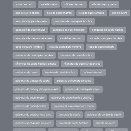
sofas de cuero
sofa de cuero
sillones de cuero
silla de cuero y metal
silla de cuero oficina
silla de cuero marron
silla de cuero antigua
silla de cuero
sandalias hippies de cuero
sandalias de cuero para hombre
sandalias de cuero mujer
sandalias de cuero hombre
sandalias de cuero hippies
sandalias de cuero artesanales
sandalias de cuero
saco de cuero para hombre
saco de cuero hombre
ropa de cuero para hombre
ropa de cuero hombre
riñoneras de cuero para hombre
riñoneras de cuero hombre
riñoneras de cuero hechas a mano
riñoneras de cuero artesanales
riñoneras de cuero
riñonera de cuero hombre
riñonera de cuero
pulseras de trenzas de cuero
pulseras de hombre de cuero
pulseras de cuero y plata para mujer
pulseras de cuero para mujer
pulseras de cuero mujer
pulseras de cuero hombre viceroy
pulseras de cuero hombre
pulseras de cuero hechas a mano
pulseras de cuero artesanales
pulseras de cuero
pulseras de cordon de cuero
pulseras artesanales de cuero
pulsera de cuero hombre
pulsera de cuero