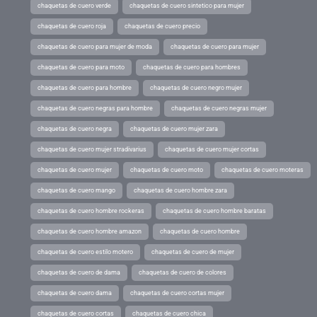
chaquetas de cuero verde
chaquetas de cuero sintetico para mujer
chaquetas de cuero roja
chaquetas de cuero precio
chaquetas de cuero para mujer de moda
chaquetas de cuero para mujer
chaquetas de cuero para moto
chaquetas de cuero para hombres
chaquetas de cuero para hombre
chaquetas de cuero negro mujer
chaquetas de cuero negras para hombre
chaquetas de cuero negras mujer
chaquetas de cuero negra
chaquetas de cuero mujer zara
chaquetas de cuero mujer stradivarius
chaquetas de cuero mujer cortas
chaquetas de cuero mujer
chaquetas de cuero moto
chaquetas de cuero moteras
chaquetas de cuero mango
chaquetas de cuero hombre zara
chaquetas de cuero hombre rockeras
chaquetas de cuero hombre baratas
chaquetas de cuero hombre amazon
chaquetas de cuero hombre
chaquetas de cuero estilo motero
chaquetas de cuero de mujer
chaquetas de cuero de dama
chaquetas de cuero de colores
chaquetas de cuero dama
chaquetas de cuero cortas mujer
chaquetas de cuero cortas
chaquetas de cuero chica