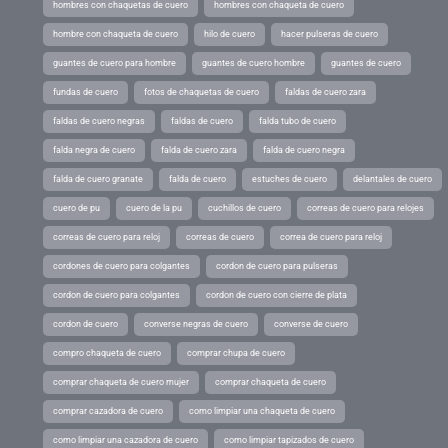
hombres con chaquetas de cuero
hombres con chaqueta de cuero
hombre con chaqueta de cuero
hilo de cuero
hacer pulseras de cuero
guantes de cuero para hombre
guantes de cuero hombre
guantes de cuero
fundas de cuero
fotos de chaquetas de cuero
faldas de cuero zara
faldas de cuero negras
faldas de cuero
falda tubo de cuero
falda negra de cuero
falda de cuero zara
falda de cuero negra
falda de cuero granate
falda de cuero
estuches de cuero
delantales de cuero
cuero de pu
cuero de la pu
cuchillos de cuero
correas de cuero para relojes
correas de cuero para reloj
correas de cuero
correa de cuero para reloj
cordones de cuero para colgantes
cordon de cuero para pulseras
cordon de cuero para colgantes
cordon de cuero con cierre de plata
cordon de cuero
converse negras de cuero
converse de cuero
compro chaqueta de cuero
comprar chupa de cuero
comprar chaqueta de cuero mujer
comprar chaqueta de cuero
comprar cazadora de cuero
como limpiar una chaqueta de cuero
como limpiar una cazadora de cuero
como limpiar tapizados de cuero