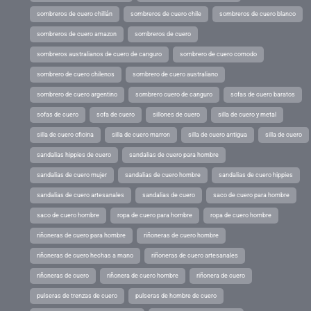
sombreros de cuero chillán
sombreros de cuero chile
sombreros de cuero blanco
sombreros de cuero amazon
sombreros de cuero
sombreros australianos de cuero de canguro
sombrero de cuero comodo
sombrero de cuero chilenos
sombrero de cuero australiano
sombrero de cuero argentino
sombrero cuero de canguro
sofas de cuero baratos
sofas de cuero
sofa de cuero
sillones de cuero
silla de cuero y metal
silla de cuero oficina
silla de cuero marron
silla de cuero antigua
silla de cuero
sandalias hippies de cuero
sandalias de cuero para hombre
sandalias de cuero mujer
sandalias de cuero hombre
sandalias de cuero hippies
sandalias de cuero artesanales
sandalias de cuero
saco de cuero para hombre
saco de cuero hombre
ropa de cuero para hombre
ropa de cuero hombre
riñoneras de cuero para hombre
riñoneras de cuero hombre
riñoneras de cuero hechas a mano
riñoneras de cuero artesanales
riñoneras de cuero
riñonera de cuero hombre
riñonera de cuero
pulseras de trenzas de cuero
pulseras de hombre de cuero