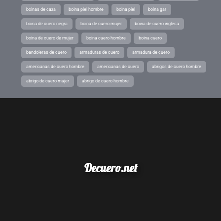
boinas de caza
boina piel hombre
boina piel
boina gar
boina de cuero negra
boina de cuero mujer
boina de cuero inglesa
boina de cuero de mujer
boina cuero hombre
boina cuero
bandoleras de cuero
armaduras de cuero
armadura de cuero
americanas de cuero hombre
americanas de cuero
abrigos de cuero hombre
abrigo de cuero mujer
abrigo de cuero hombre
Decuero.net