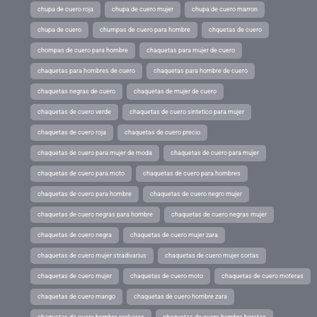
chupa de cuero roja
chupa de cuero mujer
chupa de cuero marron
chupa de cuero
chumpas de cuero para hombre
chquetas de cuero
chompas de cuero para hombre
chaquetas para mujer de cuero
chaquetas para hombres de cuero
chaquetas para hombre de cuero
chaquetas negras de cuero
chaquetas de mujer de cuero
chaquetas de cuero verde
chaquetas de cuero sintetico para mujer
chaquetas de cuero roja
chaquetas de cuero precio
chaquetas de cuero para mujer de moda
chaquetas de cuero para mujer
chaquetas de cuero para moto
chaquetas de cuero para hombres
chaquetas de cuero para hombre
chaquetas de cuero negro mujer
chaquetas de cuero negras para hombre
chaquetas de cuero negras mujer
chaquetas de cuero negra
chaquetas de cuero mujer zara
chaquetas de cuero mujer stradivarius
chaquetas de cuero mujer cortas
chaquetas de cuero mujer
chaquetas de cuero moto
chaquetas de cuero moteras
chaquetas de cuero mango
chaquetas de cuero hombre zara
chaquetas de cuero hombre rockeras
chaquetas de cuero hombre baratas