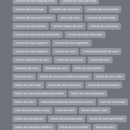
cazadora de cuero segunda mano
cazadora de cuero roja mujer
cazadora de cuero mujer
cazadora de cuero moto
cazadora de cuero hombre
cazadora de cuero estilo motero
cascos de cuero
casacas de cuero mujer
casacas de cuero hombre
carteras negras de cuero
carteras de cuero prune
carteras de cuero hombre artesanales
carteras de cuero artesanales
carteras de cuero argentino
carteras de cuero argentinas
carteras de cuero argentina
carteras de cuero
carteras artesanales de cuero
carteras argentinas de cuero
cartera de cuero prune
cartera de cuero
brazaletes de cuero
brazalete de cuero
botas de cuero hombre
botas de cuero
bolsos de cuero para hombre artesanales
bolsos de cuero online
bolsos de cuero mujer
bolsos de cuero marruecos
bolsos de cuero artesanos
bolsos de cuero artesanales para hombre
bolsos de cuero artesanales
bolsos de cuero
bolsos artesanales de cuero hechos a mano
bolso de cuero mujer
bolso de cuero hecho a mano
bolso de cuero
boinas militares cuero
boinas de cuero precios
boinas de cuero para mujer
boinas de cuero para hombre
boinas de cuero para caballeros
boinas de cuero hombre
boinas de cuero