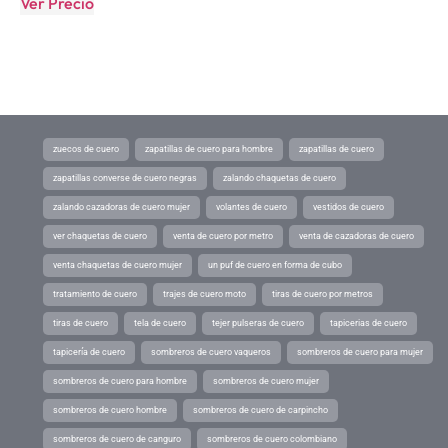
Ver Precio
zuecos de cuero
zapatillas de cuero para hombre
zapatillas de cuero
zapatillas converse de cuero negras
zalando chaquetas de cuero
zalando cazadoras de cuero mujer
volantes de cuero
vestidos de cuero
ver chaquetas de cuero
venta de cuero por metro
venta de cazadoras de cuero
venta chaquetas de cuero mujer
un puf de cuero en forma de cubo
tratamiento de cuero
trajes de cuero moto
tiras de cuero por metros
tiras de cuero
tela de cuero
tejer pulseras de cuero
tapicerias de cuero
tapicería de cuero
sombreros de cuero vaqueros
sombreros de cuero para mujer
sombreros de cuero para hombre
sombreros de cuero mujer
sombreros de cuero hombre
sombreros de cuero de carpincho
sombreros de cuero de canguro
sombreros de cuero colombiano