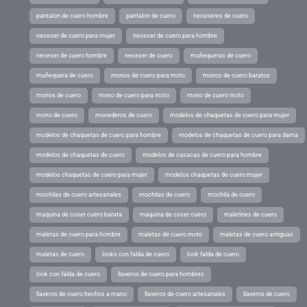
pantalon de cuero hombre
pantalon de cuero
neceseres de cuero
neceser de cuero para mujer
neceser de cuero para hombre
neceser de cuero hombre
neceser de cuero
muñequeras de cuero
muñequera de cuero
monos de cuero para moto
monos de cuero baratos
monos de cuero
mono de cuero para moto
mono de cuero moto
mono de cuero
monederos de cuero
modelos de chaquetas de cuero para mujer
modelos de chaquetas de cuero para hombre
modelos de chaquetas de cuero para dama
modelos de chaquetas de cuero
modelos de casacas de cuero para hombre
modelos chaquetas de cuero para mujer
modelos chaquetas de cuero mujer
mochilas de cuero artesanales
mochilas de cuero
mochila de cuero
maquina de coser cuero barata
maquina de coser cuero
maletines de cuero
maletas de cuero para hombre
maletas de cuero moto
maletas de cuero antiguas
maletas de cuero
looks con falda de cuero
look falda de cuero
look con falda de cuero
llaveros de cuero para hombres
llaveros de cuero hechos a mano
llaveros de cuero artesanales
llaveros de cuero