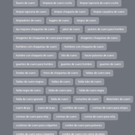
llavero de cuero
limpieza de cuero coche
limpiar tapiceria de cuero coche
limpiar tapiceria de cuero
limpiar chaqueta de cuero
limpiar cazadora de cuero
limpiadores de cuero
leggins de cuero
latigos de cuero
las mejores chaquetas de cuero
jaket de cuero
jackets de cuero para hombre
imagenes de chaquetas de cuero para mujeres
imagenes chaquetas de cuero
hombres con chaquetas de cuero
hombres con chaqueta de cuero
hombre con chaqueta de cuero
hilo de cuero
hacer pulseras de cuero
guantes de cuero para hombre
guantes de cuero hombre
guantes de cuero
fundas de cuero
fotos de chaquetas de cuero
faldas de cuero zara
faldas de cuero negras
faldas de cuero
falda tubo de cuero
falda negra de cuero
falda de cuero zara
falda de cuero negra
falda de cuero granate
falda de cuero
estuches de cuero
delantales de cuero
cuero de pu
cuero de la pu
cuchillos de cuero
correas de cuero para relojes
correas de cuero para reloj
correas de cuero
correa de cuero para reloj
cordones de cuero para colgantes
cordon de cuero para pulseras
cordon de cuero para colgantes
cordon de cuero con cierre de plata