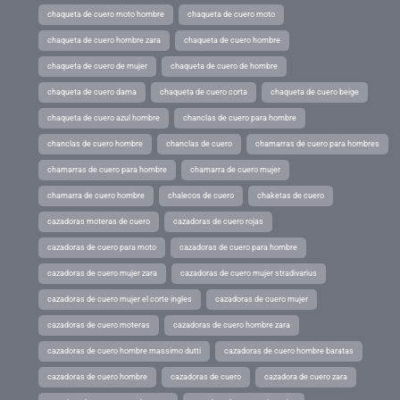
chaqueta de cuero moto hombre
chaqueta de cuero moto
chaqueta de cuero hombre zara
chaqueta de cuero hombre
chaqueta de cuero de mujer
chaqueta de cuero de hombre
chaqueta de cuero dama
chaqueta de cuero corta
chaqueta de cuero beige
chaqueta de cuero azul hombre
chanclas de cuero para hombre
chanclas de cuero hombre
chanclas de cuero
chamarras de cuero para hombres
chamarras de cuero para hombre
chamarra de cuero mujer
chamarra de cuero hombre
chalecos de cuero
chaketas de cuero
cazadoras moteras de cuero
cazadoras de cuero rojas
cazadoras de cuero para moto
cazadoras de cuero para hombre
cazadoras de cuero mujer zara
cazadoras de cuero mujer stradivarius
cazadoras de cuero mujer el corte ingles
cazadoras de cuero mujer
cazadoras de cuero moteras
cazadoras de cuero hombre zara
cazadoras de cuero hombre massimo dutti
cazadoras de cuero hombre baratas
cazadoras de cuero hombre
cazadoras de cuero
cazadora de cuero zara