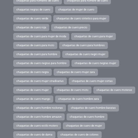
chaquetas para hombres de cuero
chaquetas para hombre de cuero
chaquetas negras de cuero
chaquetas de mujer de cuero
chaquetas de cuero verde
chaquetas de cuero sintetico para mujer
chaquetas de cuero roja
chaquetas de cuero precio
chaquetas de cuero para mujer de moda
chaquetas de cuero para mujer
chaquetas de cuero para moto
chaquetas de cuero para hombres
chaquetas de cuero para hombre
chaquetas de cuero negro mujer
chaquetas de cuero negras para hombre
chaquetas de cuero negras mujer
chaquetas de cuero negra
chaquetas de cuero mujer zara
chaquetas de cuero mujer stradivarius
chaquetas de cuero mujer cortas
chaquetas de cuero mujer
chaquetas de cuero moto
chaquetas de cuero moteras
chaquetas de cuero mango
chaquetas de cuero hombre zara
chaquetas de cuero hombre rockeras
chaquetas de cuero hombre baratas
chaquetas de cuero hombre amazon
chaquetas de cuero hombre
chaquetas de cuero estilo motero
chaquetas de cuero de mujer
chaquetas de cuero de dama
chaquetas de cuero de colores