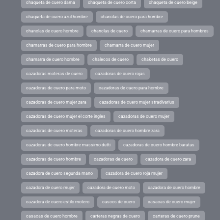
chaqueta de cuero dama
chaqueta de cuero corta
chaqueta de cuero beige
chaqueta de cuero azul hombre
chanclas de cuero para hombre
chanclas de cuero hombre
chanclas de cuero
chamarras de cuero para hombres
chamarras de cuero para hombre
chamarra de cuero mujer
chamarra de cuero hombre
chalecos de cuero
chaketas de cuero
cazadoras moteras de cuero
cazadoras de cuero rojas
cazadoras de cuero para moto
cazadoras de cuero para hombre
cazadoras de cuero mujer zara
cazadoras de cuero mujer stradivarius
cazadoras de cuero mujer el corte ingles
cazadoras de cuero mujer
cazadoras de cuero moteras
cazadoras de cuero hombre zara
cazadoras de cuero hombre massimo dutti
cazadoras de cuero hombre baratas
cazadoras de cuero hombre
cazadoras de cuero
cazadora de cuero zara
cazadora de cuero segunda mano
cazadora de cuero roja mujer
cazadora de cuero mujer
cazadora de cuero moto
cazadora de cuero hombre
cazadora de cuero estilo motero
cascos de cuero
casacas de cuero mujer
casacas de cuero hombre
carteras negras de cuero
carteras de cuero prune