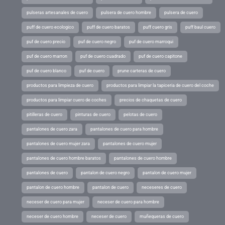
pulseras artesanales de cuero
pulsera de cuero hombre
pulsera de cuero
puff de cuero ecologico
puff de cuero baratos
puff cuero gris
puff baul cuero
puf de cuero precio
puf de cuero negro
puf de cuero marroqui
puf de cuero marron
puf de cuero cuadrado
puf de cuero capitone
puf de cuero blanco
puf de cuero
prune carteras de cuero
productos para limpieza de cuero
productos para limpiar la tapiceria de cuero del coche
productos para limpiar cuero de coches
precios de chaquetas de cuero
pitilleras de cuero
pinturas de cuero
pelotas de cuero
pantalones de cuero zara
pantalones de cuero para hombre
pantalones de cuero mujer zara
pantalones de cuero mujer
pantalones de cuero hombre baratos
pantalones de cuero hombre
pantalones de cuero
pantalon de cuero negro
pantalon de cuero mujer
pantalon de cuero hombre
pantalon de cuero
neceseres de cuero
neceser de cuero para mujer
neceser de cuero para hombre
neceser de cuero hombre
neceser de cuero
muñequeras de cuero