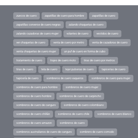
zuecos de cuero
zapatillas de cuero para hombre
zapatillas de cuero
zapatillas converse de cuero negras
zalando chaquetas de cuero
zalando cazadoras de cuero mujer
volantes de cuero
vestidos de cuero
ver chaquetas de cuero
venta de cuero por metro
venta de cazadoras de cuero
venta chaquetas de cuero mujer
un puf de cuero en forma de cubo
tratamiento de cuero
trajes de cuero moto
tiras de cuero por metros
tiras de cuero
tela de cuero
tejer pulseras de cuero
tapicerias de cuero
tapicería de cuero
sombreros de cuero vaqueros
sombreros de cuero para mujer
sombreros de cuero para hombre
sombreros de cuero mujer
sombreros de cuero hombre
sombreros de cuero de carpincho
sombreros de cuero de canguro
sombreros de cuero colombiano
sombreros de cuero chillán
sombreros de cuero chile
sombreros de cuero blanco
sombreros de cuero amazon
sombreros de cuero
sombreros australianos de cuero de canguro
sombrero de cuero comodo