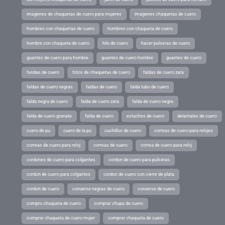
imagenes de chaquetas de cuero para mujeres
imagenes chaquetas de cuero
hombres con chaquetas de cuero
hombres con chaqueta de cuero
hombre con chaqueta de cuero
hilo de cuero
hacer pulseras de cuero
guantes de cuero para hombre
guantes de cuero hombre
guantes de cuero
fundas de cuero
fotos de chaquetas de cuero
faldas de cuero zara
faldas de cuero negras
faldas de cuero
falda tubo de cuero
falda negra de cuero
falda de cuero zara
falda de cuero negra
falda de cuero granate
falda de cuero
estuches de cuero
delantales de cuero
cuero de pu
cuero de la pu
cuchillos de cuero
correas de cuero para relojes
correas de cuero para reloj
correas de cuero
correa de cuero para reloj
cordones de cuero para colgantes
cordon de cuero para pulseras
cordon de cuero para colgantes
cordon de cuero con cierre de plata
cordon de cuero
converse negras de cuero
converse de cuero
compro chaqueta de cuero
comprar chupa de cuero
comprar chaqueta de cuero mujer
comprar chaqueta de cuero