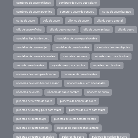
sombrero de cuero chilenos
sombrero de cuero australiano
sombrero de cuero argentino
sombrero cuero de canguro
sofas de cuero baratos
sofas de cuero
sofa de cuero
sillones de cuero
silla de cuero y metal
silla de cuero oficina
silla de cuero marron
silla de cuero antigua
silla de cuero
sandalias hippies de cuero
sandalias de cuero para hombre
sandalias de cuero mujer
sandalias de cuero hombre
sandalias de cuero hippies
sandalias de cuero artesanales
sandalias de cuero
saco de cuero para hombre
saco de cuero hombre
ropa de cuero para hombre
ropa de cuero hombre
riñoneras de cuero para hombre
riñoneras de cuero hombre
riñoneras de cuero hechas a mano
riñoneras de cuero artesanales
riñoneras de cuero
riñonera de cuero hombre
riñonera de cuero
pulseras de trenzas de cuero
pulseras de hombre de cuero
pulseras de cuero y plata para mujer
pulseras de cuero para mujer
pulseras de cuero mujer
pulseras de cuero hombre viceroy
pulseras de cuero hombre
pulseras de cuero hechas a mano
pulseras de cuero artesanales
pulseras de cuero
pulseras de cordon de cuero