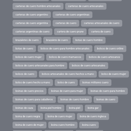
carteras de cuero hombre artesanales
carteras de cuero artesanales
carteras de cuero argentino
carteras de cuero argentinas
carteras de cuero argentina
carteras de cuero
carteras artesanales de cuero
carteras argentinas de cuero
cartera de cuero prune
cartera de cuero
brazaletes de cuero
brazalete de cuero
botas de cuero hombre
botas de cuero
bolsos de cuero para hombre artesanales
bolsos de cuero online
bolsos de cuero mujer
bolsos de cuero marruecos
bolsos de cuero artesanos
bolsos de cuero artesanales para hombre
bolsos de cuero artesanales
bolsos de cuero
bolsos artesanales de cuero hechos a mano
bolso de cuero mujer
bolso de cuero hecho a mano
bolso de cuero
boinas militares cuero
boinas de cuero precios
boinas de cuero para mujer
boinas de cuero para hombre
boinas de cuero para caballeros
boinas de cuero hombre
boinas de cuero
boinas de caza
boina piel hombre
boina piel
boina gar
boina de cuero negra
boina de cuero mujer
boina de cuero inglesa
boina de cuero de mujer
boina cuero hombre
boina cuero