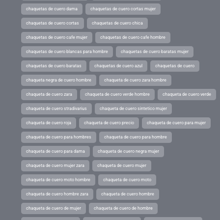
chaquetas de cuero dama
chaquetas de cuero cortas mujer
chaquetas de cuero cortas
chaquetas de cuero chica
chaquetas de cuero cafe mujer
chaquetas de cuero cafe hombre
chaquetas de cuero blancas para hombre
chaquetas de cuero baratas mujer
chaquetas de cuero baratas
chaquetas de cuero azul
chaquetas de cuero
chaqueta negra de cuero hombre
chaqueta de cuero zara hombre
chaqueta de cuero zara
chaqueta de cuero verde hombre
chaqueta de cuero verde
chaqueta de cuero stradivarius
chaqueta de cuero sintetico mujer
chaqueta de cuero roja
chaqueta de cuero precio
chaqueta de cuero para mujer
chaqueta de cuero para hombres
chaqueta de cuero para hombre
chaqueta de cuero para dama
chaqueta de cuero negra mujer
chaqueta de cuero mujer zara
chaqueta de cuero mujer
chaqueta de cuero moto hombre
chaqueta de cuero moto
chaqueta de cuero hombre zara
chaqueta de cuero hombre
chaqueta de cuero de mujer
chaqueta de cuero de hombre