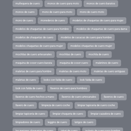
muñequera de cuero
monos de cuero para moto
monos de cuero baratos
monos de cuero
mono de cuero para moto
mono de cuero moto
mono de cuero
monederos de cuero
modelos de chaquetas de cuero para mujer
modelos de chaquetas de cuero para hombre
modelos de chaquetas de cuero para dama
modelos de chaquetas de cuero
modelos de casacas de cuero para hombre
modelos chaquetas de cuero para mujer
modelos chaquetas de cuero mujer
mochilas de cuero artesanales
mochilas de cuero
mochila de cuero
maquina de coser cuero barata
maquina de coser cuero
maletines de cuero
maletas de cuero para hombre
maletas de cuero moto
maletas de cuero antiguas
maletas de cuero
looks con falda de cuero
look falda de cuero
look con falda de cuero
llaveros de cuero para hombres
llaveros de cuero hechos a mano
llaveros de cuero artesanales
llaveros de cuero
llavero de cuero
limpieza de cuero coche
limpiar tapiceria de cuero coche
limpiar tapiceria de cuero
limpiar chaqueta de cuero
limpiar cazadora de cuero
limpiadores de cuero
leggins de cuero
latigos de cuero
las mejores chaquetas de cuero
jaket de cuero
jackets de cuero para hombre