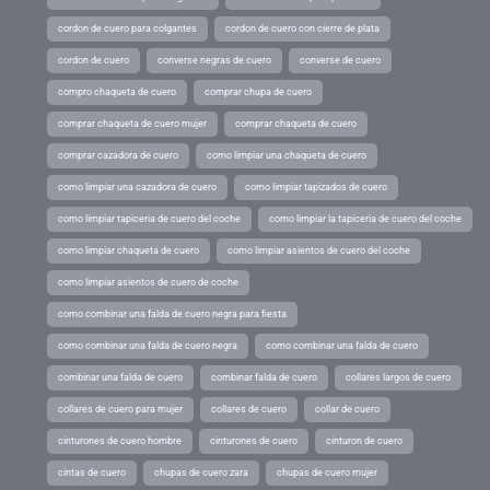
cordon de cuero para colgantes
cordon de cuero con cierre de plata
cordon de cuero
converse negras de cuero
converse de cuero
compro chaqueta de cuero
comprar chupa de cuero
comprar chaqueta de cuero mujer
comprar chaqueta de cuero
comprar cazadora de cuero
como limpiar una chaqueta de cuero
como limpiar una cazadora de cuero
como limpiar tapizados de cuero
como limpiar tapiceria de cuero del coche
como limpiar la tapiceria de cuero del coche
como limpiar chaqueta de cuero
como limpiar asientos de cuero del coche
como limpiar asientos de cuero de coche
como combinar una falda de cuero negra para fiesta
como combinar una falda de cuero negra
como combinar una falda de cuero
combinar una falda de cuero
combinar falda de cuero
collares largos de cuero
collares de cuero para mujer
collares de cuero
collar de cuero
cinturones de cuero hombre
cinturones de cuero
cinturon de cuero
cintas de cuero
chupas de cuero zara
chupas de cuero mujer