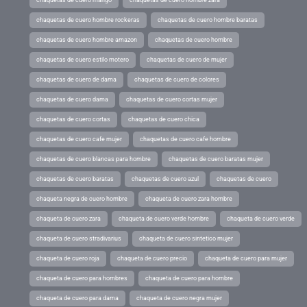
chaquetas de cuero mango
chaquetas de cuero hombre zara
chaquetas de cuero hombre rockeras
chaquetas de cuero hombre baratas
chaquetas de cuero hombre amazon
chaquetas de cuero hombre
chaquetas de cuero estilo motero
chaquetas de cuero de mujer
chaquetas de cuero de dama
chaquetas de cuero de colores
chaquetas de cuero dama
chaquetas de cuero cortas mujer
chaquetas de cuero cortas
chaquetas de cuero chica
chaquetas de cuero cafe mujer
chaquetas de cuero cafe hombre
chaquetas de cuero blancas para hombre
chaquetas de cuero baratas mujer
chaquetas de cuero baratas
chaquetas de cuero azul
chaquetas de cuero
chaqueta negra de cuero hombre
chaqueta de cuero zara hombre
chaqueta de cuero zara
chaqueta de cuero verde hombre
chaqueta de cuero verde
chaqueta de cuero stradivarius
chaqueta de cuero sintetico mujer
chaqueta de cuero roja
chaqueta de cuero precio
chaqueta de cuero para mujer
chaqueta de cuero para hombres
chaqueta de cuero para hombre
chaqueta de cuero para dama
chaqueta de cuero negra mujer