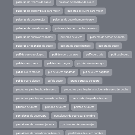
pulseras de trenzas de cuero
pulseras de hombre de cuero
pulseras de cuero y plata para mujer
pulseras de cuero para mujer
pulseras de cuero mujer
pulseras de cuero hombre viceroy
pulseras de cuero hombre
pulseras de cuero hechas a mano
pulseras de cuero artesanales
pulseras de cuero
pulseras de cordon de cuero
pulseras artesanales de cuero
pulsera de cuero hombre
pulsera de cuero
puff de cuero ecologico
puff de cuero baratos
puff cuero gris
puff baul cuero
puf de cuero precio
puf de cuero negro
puf de cuero marroqui
puf de cuero marron
puf de cuero cuadrado
puf de cuero capitone
puf de cuero blanco
puf de cuero
prune carteras de cuero
productos para limpieza de cuero
productos para limpiar la tapiceria de cuero del coche
productos para limpiar cuero de coches
precios de chaquetas de cuero
pitilleras de cuero
pinturas de cuero
pelotas de cuero
pantalones de cuero zara
pantalones de cuero para hombre
pantalones de cuero mujer zara
pantalones de cuero mujer
pantalones de cuero hombre baratos
pantalones de cuero hombre