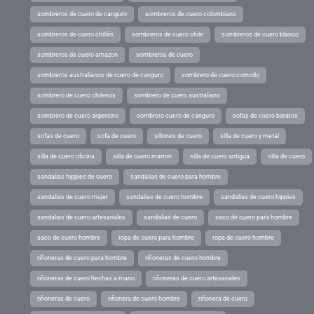
sombreros de cuero de canguro
sombreros de cuero colombiano
sombreros de cuero chillán
sombreros de cuero chile
sombreros de cuero blanco
sombreros de cuero amazon
sombreros de cuero
sombreros australianos de cuero de canguro
sombrero de cuero comodo
sombrero de cuero chilenos
sombrero de cuero australiano
sombrero de cuero argentino
sombrero cuero de canguro
sofas de cuero baratos
sofas de cuero
sofa de cuero
sillones de cuero
silla de cuero y metal
silla de cuero oficina
silla de cuero marron
silla de cuero antigua
silla de cuero
sandalias hippies de cuero
sandalias de cuero para hombre
sandalias de cuero mujer
sandalias de cuero hombre
sandalias de cuero hippies
sandalias de cuero artesanales
sandalias de cuero
saco de cuero para hombre
saco de cuero hombre
ropa de cuero para hombre
ropa de cuero hombre
riñoneras de cuero para hombre
riñoneras de cuero hombre
riñoneras de cuero hechas a mano
riñoneras de cuero artesanales
riñoneras de cuero
riñonera de cuero hombre
riñonera de cuero