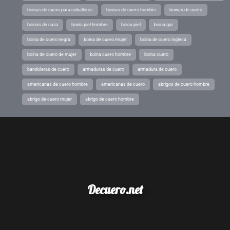
boinas de cuero para caballeros
boinas de cuero hombre
boinas de cuero
boinas de caza
boina piel hombre
boina piel
boina gar
boina de cuero negra
boina de cuero mujer
boina de cuero inglesa
boina de cuero de mujer
boina cuero hombre
boina cuero
bandoleras de cuero
armaduras de cuero
armadura de cuero
americanas de cuero hombre
americanas de cuero
abrigos de cuero hombre
abrigo de cuero mujer
abrigo de cuero hombre
Decuero.net