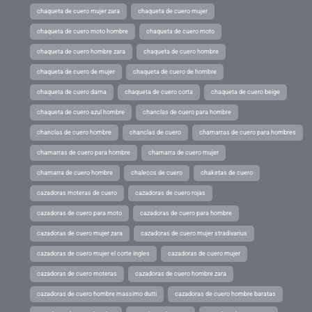
chaqueta de cuero mujer zara
chaqueta de cuero mujer
chaqueta de cuero moto hombre
chaqueta de cuero moto
chaqueta de cuero hombre zara
chaqueta de cuero hombre
chaqueta de cuero de mujer
chaqueta de cuero de hombre
chaqueta de cuero dama
chaqueta de cuero corta
chaqueta de cuero beige
chaqueta de cuero azul hombre
chanclas de cuero para hombre
chanclas de cuero hombre
chanclas de cuero
chamarras de cuero para hombres
chamarras de cuero para hombre
chamarra de cuero mujer
chamarra de cuero hombre
chalecos de cuero
chaketas de cuero
cazadoras moteras de cuero
cazadoras de cuero rojas
cazadoras de cuero para moto
cazadoras de cuero para hombre
cazadoras de cuero mujer zara
cazadoras de cuero mujer stradivarius
cazadoras de cuero mujer el corte ingles
cazadoras de cuero mujer
cazadoras de cuero moteras
cazadoras de cuero hombre zara
cazadoras de cuero hombre massimo dutti
cazadoras de cuero hombre baratas