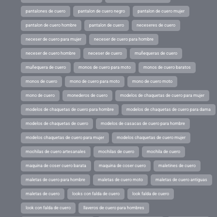
pantalones de cuero
pantalon de cuero negro
pantalon de cuero mujer
pantalon de cuero hombre
pantalon de cuero
neceseres de cuero
neceser de cuero para mujer
neceser de cuero para hombre
neceser de cuero hombre
neceser de cuero
muñequeras de cuero
muñequera de cuero
monos de cuero para moto
monos de cuero baratos
monos de cuero
mono de cuero para moto
mono de cuero moto
mono de cuero
monederos de cuero
modelos de chaquetas de cuero para mujer
modelos de chaquetas de cuero para hombre
modelos de chaquetas de cuero para dama
modelos de chaquetas de cuero
modelos de casacas de cuero para hombre
modelos chaquetas de cuero para mujer
modelos chaquetas de cuero mujer
mochilas de cuero artesanales
mochilas de cuero
mochila de cuero
maquina de coser cuero barata
maquina de coser cuero
maletines de cuero
maletas de cuero para hombre
maletas de cuero moto
maletas de cuero antiguas
maletas de cuero
looks con falda de cuero
look falda de cuero
look con falda de cuero
llaveros de cuero para hombres