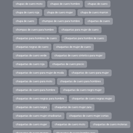
chupas de cuero moto
chupas de cuero hombre
chupas de cuero
chupa de cuero roja
chupa de cuero mujer
chupa de cuero marron
chupa de cuero
chumpas de cuero para hombre
chquetas de cuero
chompas de cuero para hombre
chaquetas para mujer de cuero
chaquetas para hombres de cuero
chaquetas para hombre de cuero
chaquetas negras de cuero
chaquetas de mujer de cuero
chaquetas de cuero verde
chaquetas de cuero sintetico para mujer
chaquetas de cuero roja
chaquetas de cuero precio
chaquetas de cuero para mujer de moda
chaquetas de cuero para mujer
chaquetas de cuero para moto
chaquetas de cuero para hombres
chaquetas de cuero para hombre
chaquetas de cuero negro mujer
chaquetas de cuero negras para hombre
chaquetas de cuero negras mujer
chaquetas de cuero negra
chaquetas de cuero mujer zara
chaquetas de cuero mujer stradivarius
chaquetas de cuero mujer cortas
chaquetas de cuero mujer
chaquetas de cuero moto
chaquetas de cuero moteras