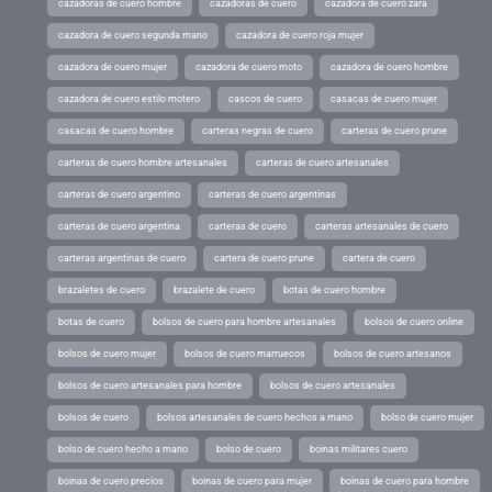
cazadoras de cuero hombre
cazadoras de cuero
cazadora de cuero zara
cazadora de cuero segunda mano
cazadora de cuero roja mujer
cazadora de cuero mujer
cazadora de cuero moto
cazadora de cuero hombre
cazadora de cuero estilo motero
cascos de cuero
casacas de cuero mujer
casacas de cuero hombre
carteras negras de cuero
carteras de cuero prune
carteras de cuero hombre artesanales
carteras de cuero artesanales
carteras de cuero argentino
carteras de cuero argentinas
carteras de cuero argentina
carteras de cuero
carteras artesanales de cuero
carteras argentinas de cuero
cartera de cuero prune
cartera de cuero
brazaletes de cuero
brazalete de cuero
botas de cuero hombre
botas de cuero
bolsos de cuero para hombre artesanales
bolsos de cuero online
bolsos de cuero mujer
bolsos de cuero marruecos
bolsos de cuero artesanos
bolsos de cuero artesanales para hombre
bolsos de cuero artesanales
bolsos de cuero
bolsos artesanales de cuero hechos a mano
bolso de cuero mujer
bolso de cuero hecho a mano
bolso de cuero
boinas militares cuero
boinas de cuero precios
boinas de cuero para mujer
boinas de cuero para hombre