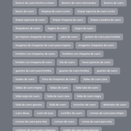
llaveros de cuero hechos a mano
llaveros de cuero artesanales
llaveros de cuero
llavero de cuero
limpieza de cuero coche
limpiar tapiceria de cuero coche
limpiar tapiceria de cuero
limpiar chaqueta de cuero
limpiar cazadora de cuero
limpiadores de cuero
leggins de cuero
latigos de cuero
las mejores chaquetas de cuero
jaket de cuero
jackets de cuero para hombre
imagenes de chaquetas de cuero para mujeres
imagenes chaquetas de cuero
hombres con chaquetas de cuero
hombres con chaqueta de cuero
hombre con chaqueta de cuero
hilo de cuero
hacer pulseras de cuero
guantes de cuero para hombre
guantes de cuero hombre
guantes de cuero
fundas de cuero
fotos de chaquetas de cuero
faldas de cuero zara
faldas de cuero negras
faldas de cuero
falda tubo de cuero
falda negra de cuero
falda de cuero zara
falda de cuero negra
falda de cuero granate
falda de cuero
estuches de cuero
delantales de cuero
cuero de pu
cuero de la pu
cuchillos de cuero
correas de cuero para relojes
correas de cuero para reloj
correas de cuero
correa de cuero para reloj
cordones de cuero para colgantes
cordon de cuero para pulseras