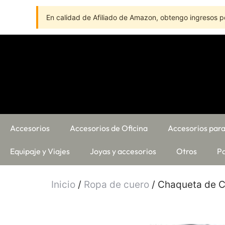
En calidad de Afiliado de Amazon, obtengo ingresos po
Accesorios
Accesorios de Oficina
Accesorios para
Equipaje y Viajes
Joyas y accesorios
Otros
Pa
Inicio
/
Ropa de cuero
/ Chaqueta de C