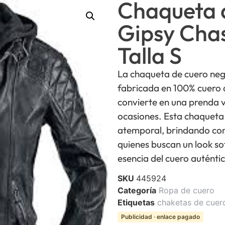
Chaqueta 
Gipsy Chas
Talla S
La chaqueta de cuero neg
fabricada en 100% cuero d
convierte en una prenda ve
ocasiones. Esta chaqueta 
atemporal, brindando com
quienes buscan un look s
esencia del cuero auténti
SKU
445924
Categoría
Ropa de cuero
Etiquetas
chaketas de cuer
Publicidad · enlace pagado