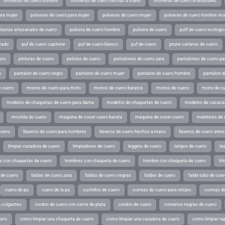
riñoneras de cuero hombre
riñoneras de cuero hechas a mano
riñoneras de cuero artesanales
ara mujer
pulseras de cuero para mujer
pulseras de cuero mujer
pulseras de cuero hombre vic
lseras artesanales de cuero
pulsera de cuero hombre
pulsera de cuero
puff de cuero ecologic
rado
puf de cuero capitone
puf de cuero blanco
puf de cuero
prune carteras de cuero
ero
pinturas de cuero
pelotas de cuero
pantalones de cuero zara
pantalones de cuero p
o
pantalon de cuero negro
pantalon de cuero mujer
pantalon de cuero hombre
pantalon d
 cuero
monos de cuero para moto
monos de cuero baratos
monos de cuero
mono de cu
modelos de chaquetas de cuero para dama
modelos de chaquetas de cuero
modelos de casaca
mochila de cuero
maquina de coser cuero barata
maquina de coser cuero
maletines de 
cuero
llaveros de cuero para hombres
llaveros de cuero hechos a mano
llaveros de cuero arte
limpiar cazadora de cuero
limpiadores de cuero
leggins de cuero
latigos de cuero
la
 con chaquetas de cuero
hombres con chaqueta de cuero
hombre con chaqueta de cuero
hil
 de cuero
faldas de cuero zara
faldas de cuero negras
faldas de cuero
falda tubo de cuer
cuero de pu
cuero de la pu
cuchillos de cuero
correas de cuero para relojes
correas de
a colgantes
cordon de cuero con cierre de plata
cordon de cuero
converse negras de cuero
uero
como limpiar una chaqueta de cuero
como limpiar una cazadora de cuero
como limpiar ta