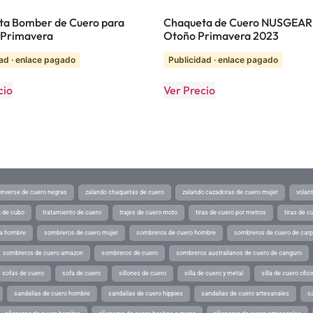
ta Bomber de Cuero para
Chaqueta de Cuero NUSGEAR
 Primavera
Otoño Primavera 2023
ad · enlace pagado
Publicidad · enlace pagado
cio
Ver Precio
converse de cuero negras
zalando chaquetas de cuero
zalando cazadoras de cuero mujer
volan
a de cubo
tratamiento de cuero
trajes de cuero moto
tiras de cuero por metros
tiras de c
ra hombre
sombreros de cuero mujer
sombreros de cuero hombre
sombreros de cuero de car
sombreros de cuero amazon
sombreros de cuero
sombreros australianos de cuero de canguro
sofas de cuero
sofa de cuero
sillones de cuero
silla de cuero y metal
silla de cuero ofic
sandalias de cuero hombre
sandalias de cuero hippies
sandalias de cuero artesanales
s