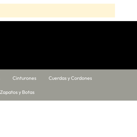
s
Cinturones
Cuerdas y Cordones
Zapatos y Botas