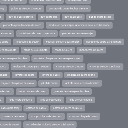
riñoneras de cuero
riñonera de cuero hombre
riñonera de cuero
eroy
pulseras de cuero hombre
pulseras de cuero hechas a mano
o
puff de cuero baratos
puff cuero gris
puff baul cuero
puf de cuero precio
productos para limpieza de cuero
productos para limpiar la tapiceria de cuero del coche
ara hombre
pantalones de cuero mujer zara
pantalones de cuero mujer
e cuero
neceseres de cuero
neceser de cuero para mujer
neceser de cuero para hombre
ero para moto
mono de cuero moto
mono de cuero
monederos de cuero
s de cuero para hombre
modelos chaquetas de cuero para mujer
cuero
maletas de cuero para hombre
maletas de cuero moto
maletas de cuero antiguas
sanales
llaveros de cuero
llavero de cuero
limpieza de cuero coche
s mejores chaquetas de cuero
jaket de cuero
jackets de cuero para hombre
o de cuero
hacer pulseras de cuero
guantes de cuero para hombre
o
falda negra de cuero
falda de cuero zara
falda de cuero negra
 cuero para reloj
correas de cuero
correa de cuero para reloj
converse de cuero
compro chaqueta de cuero
comprar chupa de cuero
pizados de cuero
como limpiar tapiceria de cuero del coche