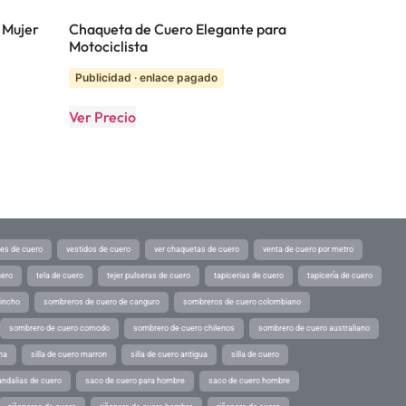
 Mujer
Chaqueta de Cuero Elegante para
Motociclista
Publicidad · enlace pagado
Ver Precio
tes de cuero
vestidos de cuero
ver chaquetas de cuero
venta de cuero por metro
uero
tela de cuero
tejer pulseras de cuero
tapicerias de cuero
tapicería de cuero
pincho
sombreros de cuero de canguro
sombreros de cuero colombiano
sombrero de cuero comodo
sombrero de cuero chilenos
sombrero de cuero australiano
ina
silla de cuero marron
silla de cuero antigua
silla de cuero
andalias de cuero
saco de cuero para hombre
saco de cuero hombre