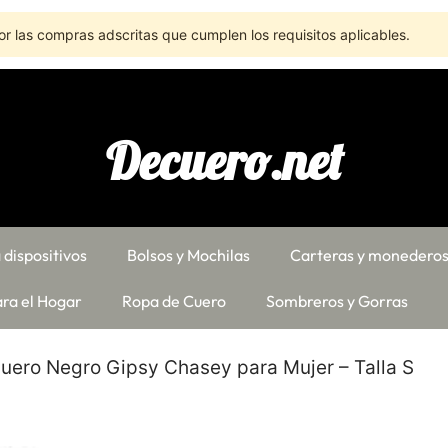
r las compras adscritas que cumplen los requisitos aplicables.
Decuero.net
 dispositivos
Bolsos y Mochilas
Carteras y monedero
ra el Hogar
Ropa de Cuero
Sombreros y Gorras
uero Negro Gipsy Chasey para Mujer – Talla S