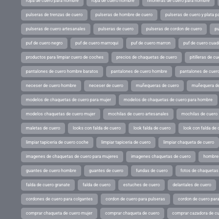
ropa de cuero para hombre
ropa de cuero hombre
riñoneras de cuero para hombre
pulseras de trenzas de cuero
pulseras de hombre de cuero
pulseras de cuero y plata p
pulseras de cuero artesanales
pulseras de cuero
pulseras de cordon de cuero
pu
puf de cuero negro
puf de cuero marroqui
puf de cuero marron
puf de cuero cuad
productos para limpiar cuero de coches
precios de chaquetas de cuero
pitilleras de cu
pantalones de cuero hombre baratos
pantalones de cuero hombre
pantalones de cuer
neceser de cuero hombre
neceser de cuero
muñequeras de cuero
muñequera de
modelos de chaquetas de cuero para mujer
modelos de chaquetas de cuero para hombre
modelos chaquetas de cuero mujer
mochilas de cuero artesanales
mochilas de cuero
maletas de cuero
looks con falda de cuero
look falda de cuero
look con falda de 
limpiar tapiceria de cuero coche
limpiar tapiceria de cuero
limpiar chaqueta de cuero
imagenes de chaquetas de cuero para mujeres
imagenes chaquetas de cuero
hombres
guantes de cuero hombre
guantes de cuero
fundas de cuero
fotos de chaquetas
falda de cuero granate
falda de cuero
estuches de cuero
delantales de cuero
cordones de cuero para colgantes
cordon de cuero para pulseras
cordon de cuero par
comprar chaqueta de cuero mujer
comprar chaqueta de cuero
comprar cazadora de c