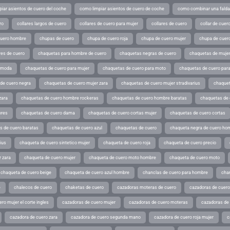
iar asientos de cuero del coche
como limpiar asientos de cuero de coche
como combinar una falda 
ro
collares largos de cuero
collares de cuero para mujer
collares de cuero
collar de cuer
cuero hombre
chupas de cuero
chupa de cuero roja
chupa de cuero mujer
chupa de cuer
es de cuero
chaquetas para hombre de cuero
chaquetas negras de cuero
chaquetas de mujer
e moda
chaquetas de cuero para mujer
chaquetas de cuero para moto
chaquetas de cuero par
de cuero negra
chaquetas de cuero mujer zara
chaquetas de cuero mujer stradivarius
chaquet
zara
chaquetas de cuero hombre rockeras
chaquetas de cuero hombre baratas
chaquetas de
ores
chaquetas de cuero dama
chaquetas de cuero cortas mujer
chaquetas de cuero cortas
s de cuero baratas
chaquetas de cuero azul
chaquetas de cuero
chaqueta negra de cuero ho
ius
chaqueta de cuero sintetico mujer
chaqueta de cuero roja
chaqueta de cuero precio
 zara
chaqueta de cuero mujer
chaqueta de cuero moto hombre
chaqueta de cuero moto
chaqueta de cuero beige
chaqueta de cuero azul hombre
chanclas de cuero para hombre
cha
e
chalecos de cuero
chaketas de cuero
cazadoras moteras de cuero
cazadoras de cuero
ro mujer el corte ingles
cazadoras de cuero mujer
cazadoras de cuero moteras
cazadoras de
cazadora de cuero zara
cazadora de cuero segunda mano
cazadora de cuero roja mujer
c