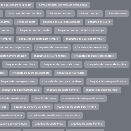
de cuero negra para fiesta
como combinar una falda de cuero negra
o
cinturones de cuero hombre
cinturones de cuero
cinturon de cuero
cintas de cuero
o marron
chupa de cuero
chumpas de cuero para hombre
chquetas de cuero
 de cuero
chaquetas de cuero verde
chaquetas de cuero sintetico para mujer
a hombres
chaquetas de cuero para hombre
chaquetas de cuero negro mujer
as de cuero mujer cortas
chaquetas de cuero mujer
chaquetas de cuero moto
 cuero hombre amazon
chaquetas de cuero hombre
chaquetas de cuero estilo motero
chaquetas de cuero chica
chaquetas de cuero cafe mujer
chaquetas de cuero cafe hombre
mbre
chaqueta de cuero zara hombre
chaqueta de cuero zara
chaqueta de cuero para mujer
chaqueta de cuero para hombres
chaqueta de cuero para hombre
chaqueta de cuero hombre zara
chaqueta de cuero hombre
chaqueta de cuero de mujer
nclas de cuero hombre
chanclas de cuero
chamarras de cuero para hombres
 rojas
cazadoras de cuero para moto
cazadoras de cuero para hombre
 cuero hombre zara
cazadoras de cuero hombre massimo dutti
azadora de cuero mujer
cazadora de cuero moto
cazadora de cuero hombre