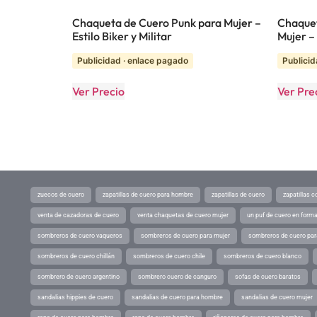
Chaqueta de Cuero Punk para Mujer –
Chaque
Estilo Biker y Militar
Mujer –
Publicidad · enlace pagado
Publicid
Ver Precio
Ver Pre
zuecos de cuero
zapatillas de cuero para hombre
zapatillas de cuero
zapatillas 
venta de cazadoras de cuero
venta chaquetas de cuero mujer
un puf de cuero en form
sombreros de cuero vaqueros
sombreros de cuero para mujer
sombreros de cuero pa
sombreros de cuero chillán
sombreros de cuero chile
sombreros de cuero blanco
sombrero de cuero argentino
sombrero cuero de canguro
sofas de cuero baratos
sandalias hippies de cuero
sandalias de cuero para hombre
sandalias de cuero mujer