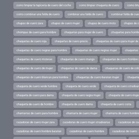
como limpiar la tapiceria de cuero del coche
como limpiar chaqueta de cuero
como limp
como combinar una falda de cuero
combinar una falda de cuero
combinar falda de cue
chupas de cuero zara
chupas de cuero mujer
chupas de cuero moto
chupas de 
chompas de cuero para hombre
chaquetas para mujer de cuero
chaquetas para hombr
chaquetas de cuero roja
chaquetas de cuero precio
chaquetas de cuero para mujer d
chaquetas de cuero negras para hombre
chaquetas de cuero negras mujer
chaquetas 
chaquetas de cuero moteras
chaquetas de cuero mango
chaquetas de cuero hombre 
chaquetas de cuero de mujer
chaquetas de cuero de dama
chaquetas de cuero de col
chaquetas de cuero blancas para hombre
chaquetas de cuero baratas mujer
chaqueta
chaqueta de cuero verde hombre
chaqueta de cuero verde
chaqueta de cuero stradivar
chaqueta de cuero para dama
chaqueta de cuero negra mujer
chaqueta de cuero mujer
chaqueta de cuero de hombre
chaqueta de cuero dama
chaqueta de cuero corta
chamarras de cuero para hombre
chamarra de cuero mujer
chamarra de cuero hombr
cazadoras de cuero mujer zara
cazadoras de cuero mujer stradivarius
cazadoras de cue
cazadoras de cuero hombre baratas
cazadoras de cuero hombre
cazadoras de cuero