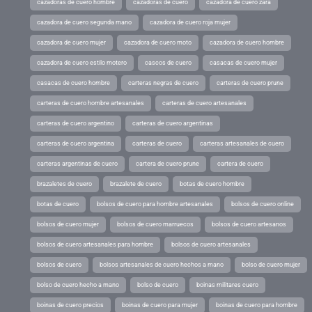
cazadoras de cuero hombre
cazadoras de cuero
cazadora de cuero zara
cazadora de cuero segunda mano
cazadora de cuero roja mujer
cazadora de cuero mujer
cazadora de cuero moto
cazadora de cuero hombre
cazadora de cuero estilo motero
cascos de cuero
casacas de cuero mujer
casacas de cuero hombre
carteras negras de cuero
carteras de cuero prune
carteras de cuero hombre artesanales
carteras de cuero artesanales
carteras de cuero argentino
carteras de cuero argentinas
carteras de cuero argentina
carteras de cuero
carteras artesanales de cuero
carteras argentinas de cuero
cartera de cuero prune
cartera de cuero
brazaletes de cuero
brazalete de cuero
botas de cuero hombre
botas de cuero
bolsos de cuero para hombre artesanales
bolsos de cuero online
bolsos de cuero mujer
bolsos de cuero marruecos
bolsos de cuero artesanos
bolsos de cuero artesanales para hombre
bolsos de cuero artesanales
bolsos de cuero
bolsos artesanales de cuero hechos a mano
bolso de cuero mujer
bolso de cuero hecho a mano
bolso de cuero
boinas militares cuero
boinas de cuero precios
boinas de cuero para mujer
boinas de cuero para hombre