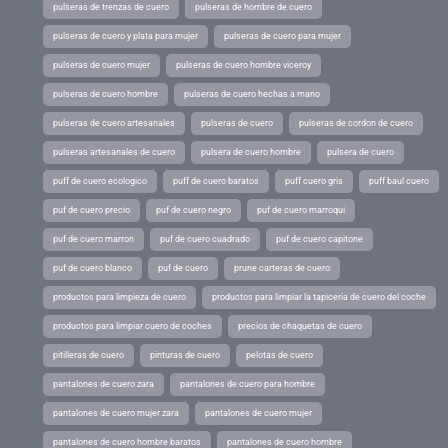
pulseras de trenzas de cuero
pulseras de hombre de cuero
pulseras de cuero y plata para mujer
pulseras de cuero para mujer
pulseras de cuero mujer
pulseras de cuero hombre viceroy
pulseras de cuero hombre
pulseras de cuero hechas a mano
pulseras de cuero artesanales
pulseras de cuero
pulseras de cordon de cuero
pulseras artesanales de cuero
pulsera de cuero hombre
pulsera de cuero
puff de cuero ecologico
puff de cuero baratos
puff cuero gris
puff baul cuero
puf de cuero precio
puf de cuero negro
puf de cuero marroqui
puf de cuero marron
puf de cuero cuadrado
puf de cuero capitone
puf de cuero blanco
puf de cuero
prune carteras de cuero
productos para limpieza de cuero
productos para limpiar la tapiceria de cuero del coche
productos para limpiar cuero de coches
precios de chaquetas de cuero
pitilleras de cuero
pinturas de cuero
pelotas de cuero
pantalones de cuero zara
pantalones de cuero para hombre
pantalones de cuero mujer zara
pantalones de cuero mujer
pantalones de cuero hombre baratos
pantalones de cuero hombre