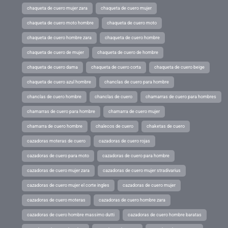
chaqueta de cuero mujer zara
chaqueta de cuero mujer
chaqueta de cuero moto hombre
chaqueta de cuero moto
chaqueta de cuero hombre zara
chaqueta de cuero hombre
chaqueta de cuero de mujer
chaqueta de cuero de hombre
chaqueta de cuero dama
chaqueta de cuero corta
chaqueta de cuero beige
chaqueta de cuero azul hombre
chanclas de cuero para hombre
chanclas de cuero hombre
chanclas de cuero
chamarras de cuero para hombres
chamarras de cuero para hombre
chamarra de cuero mujer
chamarra de cuero hombre
chalecos de cuero
chaketas de cuero
cazadoras moteras de cuero
cazadoras de cuero rojas
cazadoras de cuero para moto
cazadoras de cuero para hombre
cazadoras de cuero mujer zara
cazadoras de cuero mujer stradivarius
cazadoras de cuero mujer el corte ingles
cazadoras de cuero mujer
cazadoras de cuero moteras
cazadoras de cuero hombre zara
cazadoras de cuero hombre massimo dutti
cazadoras de cuero hombre baratas