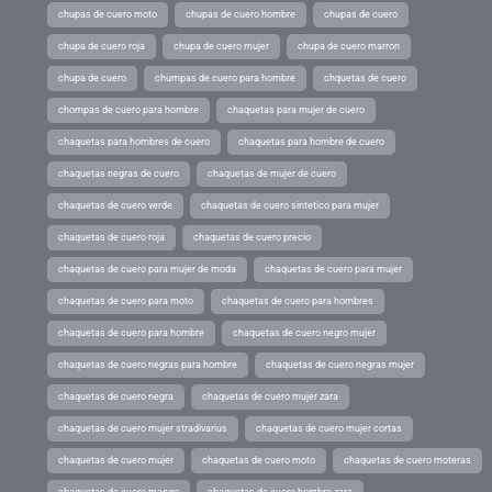
chupas de cuero moto
chupas de cuero hombre
chupas de cuero
chupa de cuero roja
chupa de cuero mujer
chupa de cuero marron
chupa de cuero
chumpas de cuero para hombre
chquetas de cuero
chompas de cuero para hombre
chaquetas para mujer de cuero
chaquetas para hombres de cuero
chaquetas para hombre de cuero
chaquetas negras de cuero
chaquetas de mujer de cuero
chaquetas de cuero verde
chaquetas de cuero sintetico para mujer
chaquetas de cuero roja
chaquetas de cuero precio
chaquetas de cuero para mujer de moda
chaquetas de cuero para mujer
chaquetas de cuero para moto
chaquetas de cuero para hombres
chaquetas de cuero para hombre
chaquetas de cuero negro mujer
chaquetas de cuero negras para hombre
chaquetas de cuero negras mujer
chaquetas de cuero negra
chaquetas de cuero mujer zara
chaquetas de cuero mujer stradivarius
chaquetas de cuero mujer cortas
chaquetas de cuero mujer
chaquetas de cuero moto
chaquetas de cuero moteras
chaquetas de cuero mango
chaquetas de cuero hombre zara