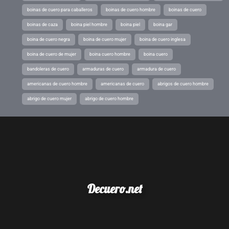
boinas de cuero para caballeros
boinas de cuero hombre
boinas de cuero
boinas de caza
boina piel hombre
boina piel
boina gar
boina de cuero negra
boina de cuero mujer
boina de cuero inglesa
boina de cuero de mujer
boina cuero hombre
boina cuero
bandoleras de cuero
armaduras de cuero
armadura de cuero
americanas de cuero hombre
americanas de cuero
abrigos de cuero hombre
abrigo de cuero mujer
abrigo de cuero hombre
Decuero.net