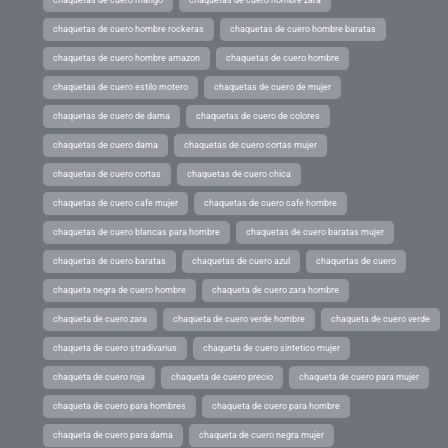
chaquetas de cuero hombre rockeras
chaquetas de cuero hombre baratas
chaquetas de cuero hombre amazon
chaquetas de cuero hombre
chaquetas de cuero estilo motero
chaquetas de cuero de mujer
chaquetas de cuero de dama
chaquetas de cuero de colores
chaquetas de cuero dama
chaquetas de cuero cortas mujer
chaquetas de cuero cortas
chaquetas de cuero chica
chaquetas de cuero cafe mujer
chaquetas de cuero cafe hombre
chaquetas de cuero blancas para hombre
chaquetas de cuero baratas mujer
chaquetas de cuero baratas
chaquetas de cuero azul
chaquetas de cuero
chaqueta negra de cuero hombre
chaqueta de cuero zara hombre
chaqueta de cuero zara
chaqueta de cuero verde hombre
chaqueta de cuero verde
chaqueta de cuero stradivarius
chaqueta de cuero sintetico mujer
chaqueta de cuero roja
chaqueta de cuero precio
chaqueta de cuero para mujer
chaqueta de cuero para hombres
chaqueta de cuero para hombre
chaqueta de cuero para dama
chaqueta de cuero negra mujer