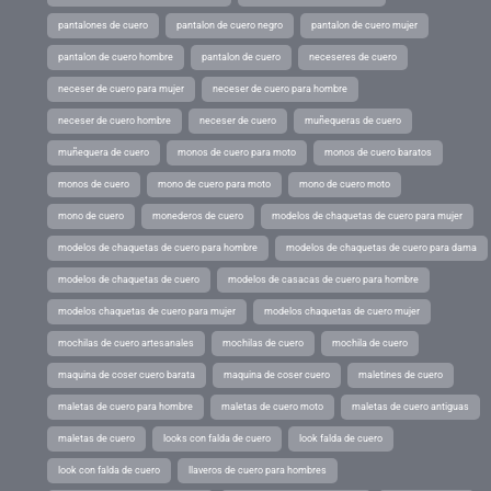
pantalones de cuero
pantalon de cuero negro
pantalon de cuero mujer
pantalon de cuero hombre
pantalon de cuero
neceseres de cuero
neceser de cuero para mujer
neceser de cuero para hombre
neceser de cuero hombre
neceser de cuero
muñequeras de cuero
muñequera de cuero
monos de cuero para moto
monos de cuero baratos
monos de cuero
mono de cuero para moto
mono de cuero moto
mono de cuero
monederos de cuero
modelos de chaquetas de cuero para mujer
modelos de chaquetas de cuero para hombre
modelos de chaquetas de cuero para dama
modelos de chaquetas de cuero
modelos de casacas de cuero para hombre
modelos chaquetas de cuero para mujer
modelos chaquetas de cuero mujer
mochilas de cuero artesanales
mochilas de cuero
mochila de cuero
maquina de coser cuero barata
maquina de coser cuero
maletines de cuero
maletas de cuero para hombre
maletas de cuero moto
maletas de cuero antiguas
maletas de cuero
looks con falda de cuero
look falda de cuero
look con falda de cuero
llaveros de cuero para hombres