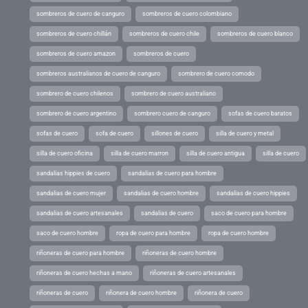
sombreros de cuero de canguro
sombreros de cuero colombiano
sombreros de cuero chillán
sombreros de cuero chile
sombreros de cuero blanco
sombreros de cuero amazon
sombreros de cuero
sombreros australianos de cuero de canguro
sombrero de cuero comodo
sombrero de cuero chilenos
sombrero de cuero australiano
sombrero de cuero argentino
sombrero cuero de canguro
sofas de cuero baratos
sofas de cuero
sofa de cuero
sillones de cuero
silla de cuero y metal
silla de cuero oficina
silla de cuero marron
silla de cuero antigua
silla de cuero
sandalias hippies de cuero
sandalias de cuero para hombre
sandalias de cuero mujer
sandalias de cuero hombre
sandalias de cuero hippies
sandalias de cuero artesanales
sandalias de cuero
saco de cuero para hombre
saco de cuero hombre
ropa de cuero para hombre
ropa de cuero hombre
riñoneras de cuero para hombre
riñoneras de cuero hombre
riñoneras de cuero hechas a mano
riñoneras de cuero artesanales
riñoneras de cuero
riñonera de cuero hombre
riñonera de cuero