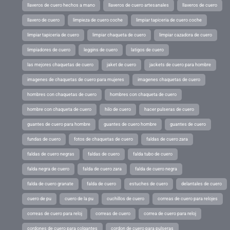
llaveros de cuero hechos a mano
llaveros de cuero artesanales
llaveros de cuero
llavero de cuero
limpieza de cuero coche
limpiar tapiceria de cuero coche
limpiar tapiceria de cuero
limpiar chaqueta de cuero
limpiar cazadora de cuero
limpiadores de cuero
leggins de cuero
latigos de cuero
las mejores chaquetas de cuero
jaket de cuero
jackets de cuero para hombre
imagenes de chaquetas de cuero para mujeres
imagenes chaquetas de cuero
hombres con chaquetas de cuero
hombres con chaqueta de cuero
hombre con chaqueta de cuero
hilo de cuero
hacer pulseras de cuero
guantes de cuero para hombre
guantes de cuero hombre
guantes de cuero
fundas de cuero
fotos de chaquetas de cuero
faldas de cuero zara
faldas de cuero negras
faldas de cuero
falda tubo de cuero
falda negra de cuero
falda de cuero zara
falda de cuero negra
falda de cuero granate
falda de cuero
estuches de cuero
delantales de cuero
cuero de pu
cuero de la pu
cuchillos de cuero
correas de cuero para relojes
correas de cuero para reloj
correas de cuero
correa de cuero para reloj
cordones de cuero para colgantes
cordon de cuero para pulseras