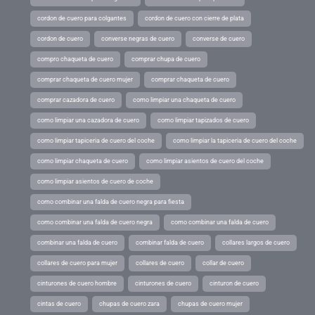
cordon de cuero para colgantes
cordon de cuero con cierre de plata
cordon de cuero
converse negras de cuero
converse de cuero
compro chaqueta de cuero
comprar chupa de cuero
comprar chaqueta de cuero mujer
comprar chaqueta de cuero
comprar cazadora de cuero
como limpiar una chaqueta de cuero
como limpiar una cazadora de cuero
como limpiar tapizados de cuero
como limpiar tapiceria de cuero del coche
como limpiar la tapiceria de cuero del coche
como limpiar chaqueta de cuero
como limpiar asientos de cuero del coche
como limpiar asientos de cuero de coche
como combinar una falda de cuero negra para fiesta
como combinar una falda de cuero negra
como combinar una falda de cuero
combinar una falda de cuero
combinar falda de cuero
collares largos de cuero
collares de cuero para mujer
collares de cuero
collar de cuero
cinturones de cuero hombre
cinturones de cuero
cinturon de cuero
cintas de cuero
chupas de cuero zara
chupas de cuero mujer