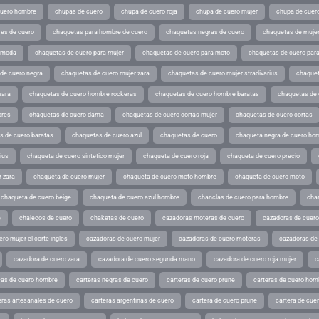
cuero hombre
chupas de cuero
chupa de cuero roja
chupa de cuero mujer
chupa de cuer
es de cuero
chaquetas para hombre de cuero
chaquetas negras de cuero
chaquetas de mujer
e moda
chaquetas de cuero para mujer
chaquetas de cuero para moto
chaquetas de cuero par
de cuero negra
chaquetas de cuero mujer zara
chaquetas de cuero mujer stradivarius
chaquet
zara
chaquetas de cuero hombre rockeras
chaquetas de cuero hombre baratas
chaquetas de
ores
chaquetas de cuero dama
chaquetas de cuero cortas mujer
chaquetas de cuero cortas
s de cuero baratas
chaquetas de cuero azul
chaquetas de cuero
chaqueta negra de cuero ho
ius
chaqueta de cuero sintetico mujer
chaqueta de cuero roja
chaqueta de cuero precio
 zara
chaqueta de cuero mujer
chaqueta de cuero moto hombre
chaqueta de cuero moto
chaqueta de cuero beige
chaqueta de cuero azul hombre
chanclas de cuero para hombre
cha
e
chalecos de cuero
chaketas de cuero
cazadoras moteras de cuero
cazadoras de cuero
ro mujer el corte ingles
cazadoras de cuero mujer
cazadoras de cuero moteras
cazadoras de
cazadora de cuero zara
cazadora de cuero segunda mano
cazadora de cuero roja mujer
c
as de cuero hombre
carteras negras de cuero
carteras de cuero prune
carteras de cuero hom
eras artesanales de cuero
carteras argentinas de cuero
cartera de cuero prune
cartera de cue