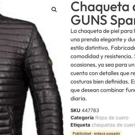
Chaqueta 
GUNS Spa
La chaqueta de piel para
una prenda elegante y du
estilo distintivo. Fabrica
comodidad y resistencia. 
ocasiones, ya sea para un
cuenta con detalles que r
costuras bien definidas.
que desean combinar func
diaria.
SKU
447783
Categoría
Ropa de cuero
Etiqueta
chaquetas de cuer
Publicidad · enlace pagado