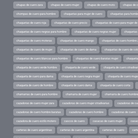
chupas de cuero zara
chupas de cuero mujer
chupas de cuero moto
chupas de 
chompas de cuero para hombre
chaquetas para mujer de cuero
chaquetas para hombr
chaquetas de cuero roja
chaquetas de cuero precio
chaquetas de cuero para mujer d
chaquetas de cuero negras para hombre
chaquetas de cuero negras mujer
chaquetas 
chaquetas de cuero moteras
chaquetas de cuero mango
chaquetas de cuero hombre 
chaquetas de cuero de mujer
chaquetas de cuero de dama
chaquetas de cuero de col
chaquetas de cuero blancas para hombre
chaquetas de cuero baratas mujer
chaqueta
chaqueta de cuero verde hombre
chaqueta de cuero verde
chaqueta de cuero stradivar
chaqueta de cuero para dama
chaqueta de cuero negra mujer
chaqueta de cuero mujer
chaqueta de cuero de hombre
chaqueta de cuero dama
chaqueta de cuero corta
chamarras de cuero para hombre
chamarra de cuero mujer
chamarra de cuero hombr
cazadoras de cuero mujer zara
cazadoras de cuero mujer stradivarius
cazadoras de cue
cazadoras de cuero hombre baratas
cazadoras de cuero hombre
cazadoras de cuero
cazadora de cuero estilo motero
cascos de cuero
casacas de cuero mujer
casac
carteras de cuero argentinas
carteras de cuero argentina
carteras de cuero
cart