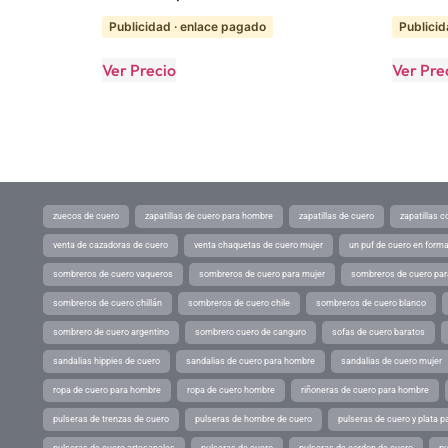
Publicidad · enlace pagado
Publicid
Ver Precio
Ver Pre
zuecos de cuero
zapatillas de cuero para hombre
zapatillas de cuero
zapatillas 
venta de cazadoras de cuero
venta chaquetas de cuero mujer
un puf de cuero en form
sombreros de cuero vaqueros
sombreros de cuero para mujer
sombreros de cuero pa
sombreros de cuero chillán
sombreros de cuero chile
sombreros de cuero blanco
sombrero de cuero argentino
sombrero cuero de canguro
sofas de cuero baratos
sandalias hippies de cuero
sandalias de cuero para hombre
sandalias de cuero mujer
ropa de cuero para hombre
ropa de cuero hombre
riñoneras de cuero para hombre
pulseras de trenzas de cuero
pulseras de hombre de cuero
pulseras de cuero y plata p