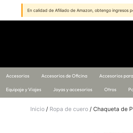
En calidad de Afiliado de Amazon, obtengo ingresos po
Accesorios
Accesorios de Oficina
Accesorios para
Equipaje y Viajes
Joyas y accesorios
Otros
Pa
Inicio
/
Ropa de cuero
/ Chaqueta de P