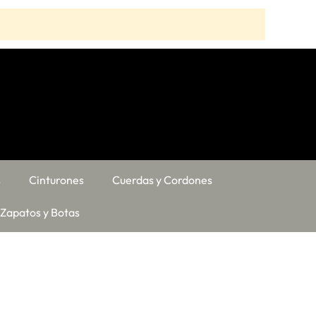
s
Cinturones
Cuerdas y Cordones
Zapatos y Botas