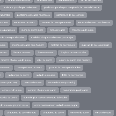
o
puff de cuero baratos
puff cuero gris
puff baul cuero
puf de cuero precio
productos para limpieza de cuero
productos para limpiar la tapiceria de cuero del coche
ara hombre
pantalones de cuero mujer zara
pantalones de cuero mujer
e cuero
neceseres de cuero
neceser de cuero para mujer
neceser de cuero para hombre
ero para moto
mono de cuero moto
mono de cuero
monederos de cuero
s de cuero para hombre
modelos chaquetas de cuero para mujer
cuero
maletas de cuero para hombre
maletas de cuero moto
maletas de cuero antiguas
sanales
llaveros de cuero
llavero de cuero
limpieza de cuero coche
s mejores chaquetas de cuero
jaket de cuero
jackets de cuero para hombre
o de cuero
hacer pulseras de cuero
guantes de cuero para hombre
o
falda negra de cuero
falda de cuero zara
falda de cuero negra
 cuero para reloj
correas de cuero
correa de cuero para reloj
converse de cuero
compro chaqueta de cuero
comprar chupa de cuero
pizados de cuero
como limpiar tapiceria de cuero del coche
de cuero negra para fiesta
como combinar una falda de cuero negra
o
cinturones de cuero hombre
cinturones de cuero
cinturon de cuero
cintas de cuero