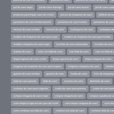
pulseras de cuero artesanales
pulseras de cuero
pulseras de cordon de cuero
pu
puf de cuero negro
puf de cuero marroqui
puf de cuero marron
puf de cuero cuad
productos para limpiar cuero de coches
precios de chaquetas de cuero
pitilleras de cu
pantalones de cuero hombre baratos
pantalones de cuero hombre
pantalones de cuer
neceser de cuero hombre
neceser de cuero
muñequeras de cuero
muñequera de
modelos de chaquetas de cuero para mujer
modelos de chaquetas de cuero para hombre
modelos chaquetas de cuero mujer
mochilas de cuero artesanales
mochilas de cuero
maletas de cuero
looks con falda de cuero
look falda de cuero
look con falda de 
limpiar tapiceria de cuero coche
limpiar tapiceria de cuero
limpiar chaqueta de cuero
imagenes de chaquetas de cuero para mujeres
imagenes chaquetas de cuero
hombres
guantes de cuero hombre
guantes de cuero
fundas de cuero
fotos de chaquetas
falda de cuero granate
falda de cuero
estuches de cuero
delantales de cuero
cordones de cuero para colgantes
cordon de cuero para pulseras
cordon de cuero par
comprar chaqueta de cuero mujer
comprar chaqueta de cuero
comprar cazadora de c
como limpiar la tapiceria de cuero del coche
como limpiar chaqueta de cuero
como limp
como combinar una falda de cuero
combinar una falda de cuero
combinar falda de cue