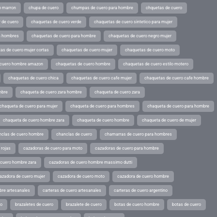
o marron
chupa de cuero
chumpas de cuero para hombre
chquetas de cuero
 de cuero
chaquetas de cuero verde
chaquetas de cuero sintetico para mujer
a hombres
chaquetas de cuero para hombre
chaquetas de cuero negro mujer
as de cuero mujer cortas
chaquetas de cuero mujer
chaquetas de cuero moto
 cuero hombre amazon
chaquetas de cuero hombre
chaquetas de cuero estilo motero
chaquetas de cuero chica
chaquetas de cuero cafe mujer
chaquetas de cuero cafe hombre
mbre
chaqueta de cuero zara hombre
chaqueta de cuero zara
chaqueta de cuero para mujer
chaqueta de cuero para hombres
chaqueta de cuero para hombre
chaqueta de cuero hombre zara
chaqueta de cuero hombre
chaqueta de cuero de mujer
nclas de cuero hombre
chanclas de cuero
chamarras de cuero para hombres
 rojas
cazadoras de cuero para moto
cazadoras de cuero para hombre
 cuero hombre zara
cazadoras de cuero hombre massimo dutti
azadora de cuero mujer
cazadora de cuero moto
cazadora de cuero hombre
bre artesanales
carteras de cuero artesanales
carteras de cuero argentino
ro
brazaletes de cuero
brazalete de cuero
botas de cuero hombre
botas de cuero