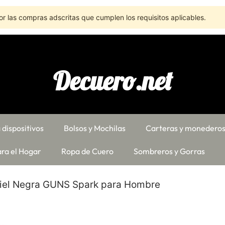
r las compras adscritas que cumplen los requisitos aplicables.
Decuero.net
 dispositivos
Bolsos y Mochilas
Carteras y monedero
ra el Hogar
Ropa de Cuero
Sombreros y Gorras
iel Negra GUNS Spark para Hombre