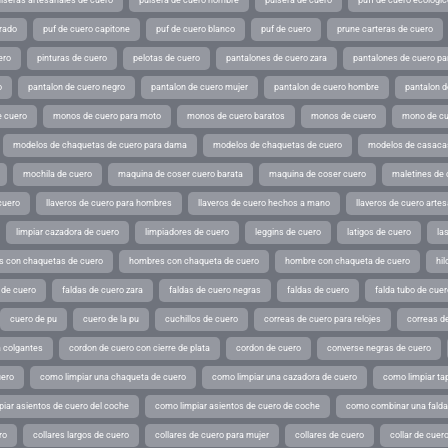
lseras artesanales de cuero
pulsera de cuero hombre
pulsera de cuero
puff de cuero ecologic
rado
puf de cuero capitone
puf de cuero blanco
puf de cuero
prune carteras de cuero
ero
pinturas de cuero
pelotas de cuero
pantalones de cuero zara
pantalones de cuero p
o
pantalon de cuero negro
pantalon de cuero mujer
pantalon de cuero hombre
pantalon d
 cuero
monos de cuero para moto
monos de cuero baratos
monos de cuero
mono de cu
modelos de chaquetas de cuero para dama
modelos de chaquetas de cuero
modelos de casaca
mochila de cuero
maquina de coser cuero barata
maquina de coser cuero
maletines de 
cuero
llaveros de cuero para hombres
llaveros de cuero hechos a mano
llaveros de cuero arte
limpiar cazadora de cuero
limpiadores de cuero
leggins de cuero
latigos de cuero
la
 con chaquetas de cuero
hombres con chaqueta de cuero
hombre con chaqueta de cuero
hil
 de cuero
faldas de cuero zara
faldas de cuero negras
faldas de cuero
falda tubo de cuer
cuero de pu
cuero de la pu
cuchillos de cuero
correas de cuero para relojes
correas de
a colgantes
cordon de cuero con cierre de plata
cordon de cuero
converse negras de cuero
uero
como limpiar una chaqueta de cuero
como limpiar una cazadora de cuero
como limpiar ta
iar asientos de cuero del coche
como limpiar asientos de cuero de coche
como combinar una falda 
ro
collares largos de cuero
collares de cuero para mujer
collares de cuero
collar de cuer