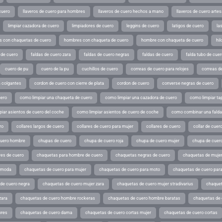
cuero
llaveros de cuero para hombres
llaveros de cuero hechos a mano
llaveros de cuero arte
limpiar cazadora de cuero
limpiadores de cuero
leggins de cuero
latigos de cuero
la
 con chaquetas de cuero
hombres con chaqueta de cuero
hombre con chaqueta de cuero
hil
 de cuero
faldas de cuero zara
faldas de cuero negras
faldas de cuero
falda tubo de cuer
cuero de pu
cuero de la pu
cuchillos de cuero
correas de cuero para relojes
correas de
a colgantes
cordon de cuero con cierre de plata
cordon de cuero
converse negras de cuero
uero
como limpiar una chaqueta de cuero
como limpiar una cazadora de cuero
como limpiar ta
iar asientos de cuero del coche
como limpiar asientos de cuero de coche
como combinar una falda 
ro
collares largos de cuero
collares de cuero para mujer
collares de cuero
collar de cuer
cuero hombre
chupas de cuero
chupa de cuero roja
chupa de cuero mujer
chupa de cuer
es de cuero
chaquetas para hombre de cuero
chaquetas negras de cuero
chaquetas de mujer
e moda
chaquetas de cuero para mujer
chaquetas de cuero para moto
chaquetas de cuero par
de cuero negra
chaquetas de cuero mujer zara
chaquetas de cuero mujer stradivarius
chaquet
zara
chaquetas de cuero hombre rockeras
chaquetas de cuero hombre baratas
chaquetas de
ores
chaquetas de cuero dama
chaquetas de cuero cortas mujer
chaquetas de cuero cortas