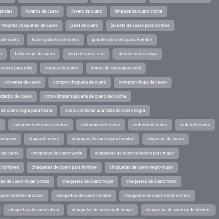
sanales
llaveros de cuero
llavero de cuero
limpieza de cuero coche
s mejores chaquetas de cuero
jaket de cuero
jackets de cuero para hombre
o de cuero
hacer pulseras de cuero
guantes de cuero para hombre
o
falda negra de cuero
falda de cuero zara
falda de cuero negra
 cuero para reloj
correas de cuero
correa de cuero para reloj
converse de cuero
compro chaqueta de cuero
comprar chupa de cuero
pizados de cuero
como limpiar tapiceria de cuero del coche
de cuero negra para fiesta
como combinar una falda de cuero negra
o
cinturones de cuero hombre
cinturones de cuero
cinturon de cuero
cintas de cuero
o marron
chupa de cuero
chumpas de cuero para hombre
chquetas de cuero
 de cuero
chaquetas de cuero verde
chaquetas de cuero sintetico para mujer
a hombres
chaquetas de cuero para hombre
chaquetas de cuero negro mujer
as de cuero mujer cortas
chaquetas de cuero mujer
chaquetas de cuero moto
 cuero hombre amazon
chaquetas de cuero hombre
chaquetas de cuero estilo motero
chaquetas de cuero chica
chaquetas de cuero cafe mujer
chaquetas de cuero cafe hombre