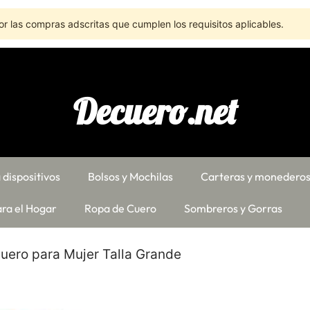
r las compras adscritas que cumplen los requisitos aplicables.
Decuero.net
 dispositivos
Bolsos y Mochilas
Carteras y monedero
ra el Hogar
Ropa de Cuero
Sombreros y Gorras
uero para Mujer Talla Grande