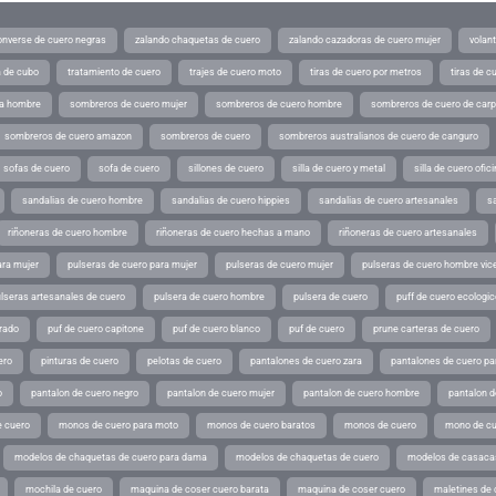
converse de cuero negras
zalando chaquetas de cuero
zalando cazadoras de cuero mujer
volan
a de cubo
tratamiento de cuero
trajes de cuero moto
tiras de cuero por metros
tiras de c
ra hombre
sombreros de cuero mujer
sombreros de cuero hombre
sombreros de cuero de car
sombreros de cuero amazon
sombreros de cuero
sombreros australianos de cuero de canguro
sofas de cuero
sofa de cuero
sillones de cuero
silla de cuero y metal
silla de cuero ofic
sandalias de cuero hombre
sandalias de cuero hippies
sandalias de cuero artesanales
s
riñoneras de cuero hombre
riñoneras de cuero hechas a mano
riñoneras de cuero artesanales
ara mujer
pulseras de cuero para mujer
pulseras de cuero mujer
pulseras de cuero hombre vic
lseras artesanales de cuero
pulsera de cuero hombre
pulsera de cuero
puff de cuero ecologic
rado
puf de cuero capitone
puf de cuero blanco
puf de cuero
prune carteras de cuero
ero
pinturas de cuero
pelotas de cuero
pantalones de cuero zara
pantalones de cuero p
o
pantalon de cuero negro
pantalon de cuero mujer
pantalon de cuero hombre
pantalon d
 cuero
monos de cuero para moto
monos de cuero baratos
monos de cuero
mono de cu
modelos de chaquetas de cuero para dama
modelos de chaquetas de cuero
modelos de casaca
mochila de cuero
maquina de coser cuero barata
maquina de coser cuero
maletines de 