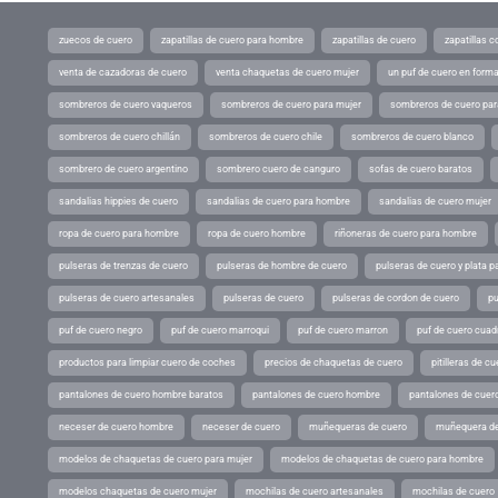
zuecos de cuero
zapatillas de cuero para hombre
zapatillas de cuero
zapatillas 
venta de cazadoras de cuero
venta chaquetas de cuero mujer
un puf de cuero en form
sombreros de cuero vaqueros
sombreros de cuero para mujer
sombreros de cuero pa
sombreros de cuero chillán
sombreros de cuero chile
sombreros de cuero blanco
sombrero de cuero argentino
sombrero cuero de canguro
sofas de cuero baratos
sandalias hippies de cuero
sandalias de cuero para hombre
sandalias de cuero mujer
ropa de cuero para hombre
ropa de cuero hombre
riñoneras de cuero para hombre
pulseras de trenzas de cuero
pulseras de hombre de cuero
pulseras de cuero y plata p
pulseras de cuero artesanales
pulseras de cuero
pulseras de cordon de cuero
pu
puf de cuero negro
puf de cuero marroqui
puf de cuero marron
puf de cuero cuad
productos para limpiar cuero de coches
precios de chaquetas de cuero
pitilleras de cu
pantalones de cuero hombre baratos
pantalones de cuero hombre
pantalones de cuer
neceser de cuero hombre
neceser de cuero
muñequeras de cuero
muñequera de
modelos de chaquetas de cuero para mujer
modelos de chaquetas de cuero para hombre
modelos chaquetas de cuero mujer
mochilas de cuero artesanales
mochilas de cuero