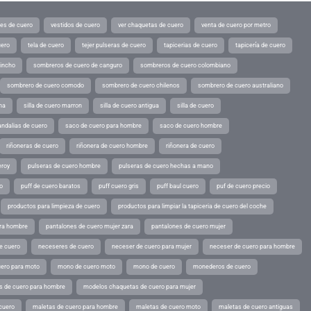
tes de cuero
vestidos de cuero
ver chaquetas de cuero
venta de cuero por metro
uero
tela de cuero
tejer pulseras de cuero
tapicerias de cuero
tapicería de cuero
pincho
sombreros de cuero de canguro
sombreros de cuero colombiano
sombrero de cuero comodo
sombrero de cuero chilenos
sombrero de cuero australiano
ina
silla de cuero marron
silla de cuero antigua
silla de cuero
andalias de cuero
saco de cuero para hombre
saco de cuero hombre
riñoneras de cuero
riñonera de cuero hombre
riñonera de cuero
eroy
pulseras de cuero hombre
pulseras de cuero hechas a mano
o
puff de cuero baratos
puff cuero gris
puff baul cuero
puf de cuero precio
productos para limpieza de cuero
productos para limpiar la tapiceria de cuero del coche
ara hombre
pantalones de cuero mujer zara
pantalones de cuero mujer
e cuero
neceseres de cuero
neceser de cuero para mujer
neceser de cuero para hombre
ero para moto
mono de cuero moto
mono de cuero
monederos de cuero
s de cuero para hombre
modelos chaquetas de cuero para mujer
cuero
maletas de cuero para hombre
maletas de cuero moto
maletas de cuero antiguas