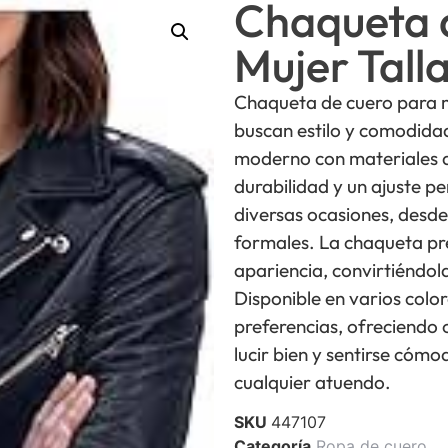
Chaqueta 
Mujer Tall
Chaqueta de cuero para mu
buscan estilo y comodida
moderno con materiales d
durabilidad y un ajuste pe
diversas ocasiones, desde
formales. La chaqueta pre
apariencia, convirtiéndol
Disponible en varios color
preferencias, ofreciendo
lucir bien y sentirse có
cualquier atuendo.
SKU
447107
Categoría
Ropa de cuero