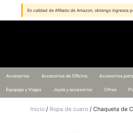
En calidad de Afiliado de Amazon, obtengo ingresos po
Accesorios
Accesorios de Oficina
Accesorios para
Equipaje y Viajes
Joyas y accesorios
Otros
Pa
Inicio
/
Ropa de cuero
/ Chaqueta de C