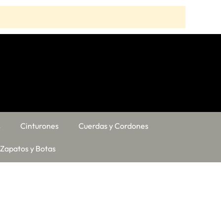
s
Cinturones
Cuerdas y Cordones
Zapatos y Botas