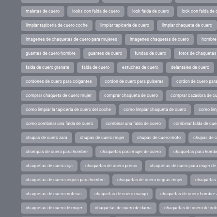
maletas de cuero
looks con falda de cuero
look falda de cuero
look con falda de 
limpiar tapiceria de cuero coche
limpiar tapiceria de cuero
limpiar chaqueta de cuero
imagenes de chaquetas de cuero para mujeres
imagenes chaquetas de cuero
hombres
guantes de cuero hombre
guantes de cuero
fundas de cuero
fotos de chaquetas
falda de cuero granate
falda de cuero
estuches de cuero
delantales de cuero
cordones de cuero para colgantes
cordon de cuero para pulseras
cordon de cuero par
comprar chaqueta de cuero mujer
comprar chaqueta de cuero
comprar cazadora de c
como limpiar la tapiceria de cuero del coche
como limpiar chaqueta de cuero
como limp
como combinar una falda de cuero
combinar una falda de cuero
combinar falda de cue
chupas de cuero zara
chupas de cuero mujer
chupas de cuero moto
chupas de 
chompas de cuero para hombre
chaquetas para mujer de cuero
chaquetas para hombr
chaquetas de cuero roja
chaquetas de cuero precio
chaquetas de cuero para mujer d
chaquetas de cuero negras para hombre
chaquetas de cuero negras mujer
chaquetas 
chaquetas de cuero moteras
chaquetas de cuero mango
chaquetas de cuero hombre 
chaquetas de cuero de mujer
chaquetas de cuero de dama
chaquetas de cuero de col