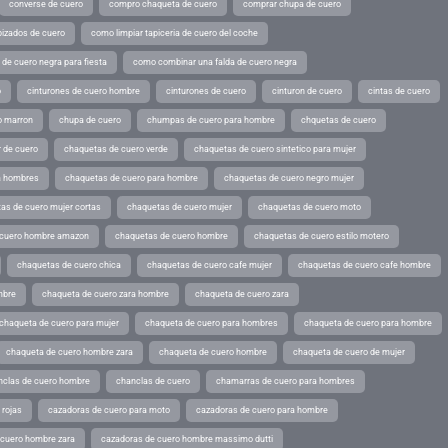
converse de cuero
compro chaqueta de cuero
comprar chupa de cuero
pizados de cuero
como limpiar tapiceria de cuero del coche
de cuero negra para fiesta
como combinar una falda de cuero negra
o
cinturones de cuero hombre
cinturones de cuero
cinturon de cuero
cintas de cuero
o marron
chupa de cuero
chumpas de cuero para hombre
chquetas de cuero
 de cuero
chaquetas de cuero verde
chaquetas de cuero sintetico para mujer
a hombres
chaquetas de cuero para hombre
chaquetas de cuero negro mujer
as de cuero mujer cortas
chaquetas de cuero mujer
chaquetas de cuero moto
 cuero hombre amazon
chaquetas de cuero hombre
chaquetas de cuero estilo motero
chaquetas de cuero chica
chaquetas de cuero cafe mujer
chaquetas de cuero cafe hombre
mbre
chaqueta de cuero zara hombre
chaqueta de cuero zara
chaqueta de cuero para mujer
chaqueta de cuero para hombres
chaqueta de cuero para hombre
chaqueta de cuero hombre zara
chaqueta de cuero hombre
chaqueta de cuero de mujer
nclas de cuero hombre
chanclas de cuero
chamarras de cuero para hombres
 rojas
cazadoras de cuero para moto
cazadoras de cuero para hombre
 cuero hombre zara
cazadoras de cuero hombre massimo dutti