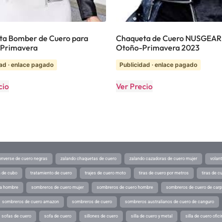
ta Bomber de Cuero para
Chaqueta de Cuero NUSGEAR
 Primavera
Otoño-Primavera 2023
ad · enlace pagado
Publicidad · enlace pagado
cio
Ver Precio
converse de cuero negras
zalando chaquetas de cuero
zalando cazadoras de cuero mujer
volan
a de cubo
tratamiento de cuero
trajes de cuero moto
tiras de cuero por metros
tiras de c
ra hombre
sombreros de cuero mujer
sombreros de cuero hombre
sombreros de cuero de car
sombreros de cuero amazon
sombreros de cuero
sombreros australianos de cuero de canguro
sofas de cuero
sofa de cuero
sillones de cuero
silla de cuero y metal
silla de cuero ofic