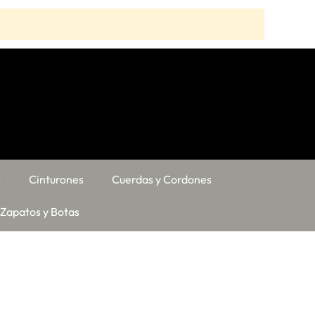
s
Cinturones
Cuerdas y Cordones
Zapatos y Botas