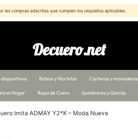
r las compras adscritas que cumplen los requisitos aplicables.
Decuero.net
 dispositivos
Bolsos y Mochilas
Carteras y monedero
ra el Hogar
Ropa de Cuero
Sombreros y Gorras
Cuero Imita ADMAY Y2*K – Moda Nueva