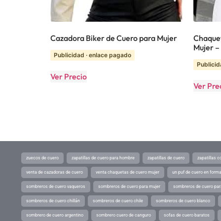
Cazadora Biker de Cuero para Mujer
Chaque
Mujer –
Publicidad · enlace pagado
Publicid
Ver Precio
Ver Pre
zuecos de cuero
zapatillas de cuero para hombre
zapatillas de cuero
zapatillas 
venta de cazadoras de cuero
venta chaquetas de cuero mujer
un puf de cuero en form
sombreros de cuero vaqueros
sombreros de cuero para mujer
sombreros de cuero pa
sombreros de cuero chillán
sombreros de cuero chile
sombreros de cuero blanco
sombrero de cuero argentino
sombrero cuero de canguro
sofas de cuero baratos