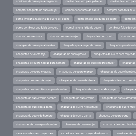
cordones de cuero para colgantes
cordon de cuero para pulseras
cordon de cuero par
comprar chaqueta de cuero mujer
comprar chaqueta de cuero
comprar cazadora de c
como limpiar la tapiceria de cuero del coche
como limpiar chaqueta de cuero
como limp
como combinar una falda de cuero
combinar una falda de cuero
combinar falda de cue
chupas de cuero zara
chupas de cuero mujer
chupas de cuero moto
chupas de 
chompas de cuero para hombre
chaquetas para mujer de cuero
chaquetas para hombr
chaquetas de cuero roja
chaquetas de cuero precio
chaquetas de cuero para mujer d
chaquetas de cuero negras para hombre
chaquetas de cuero negras mujer
chaquetas 
chaquetas de cuero moteras
chaquetas de cuero mango
chaquetas de cuero hombre 
chaquetas de cuero de mujer
chaquetas de cuero de dama
chaquetas de cuero de col
chaquetas de cuero blancas para hombre
chaquetas de cuero baratas mujer
chaqueta
chaqueta de cuero verde hombre
chaqueta de cuero verde
chaqueta de cuero stradivar
chaqueta de cuero para dama
chaqueta de cuero negra mujer
chaqueta de cuero mujer
chaqueta de cuero de hombre
chaqueta de cuero dama
chaqueta de cuero corta
chamarras de cuero para hombre
chamarra de cuero mujer
chamarra de cuero hombr
cazadoras de cuero mujer zara
cazadoras de cuero mujer stradivarius
cazadoras de cue