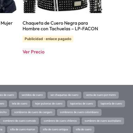
 Mujer
Chaqueta de Cuero Negra para
Hombre con Tachuelas – LP-FACON
Publicidad · enlace pagado
Ver Precio
tes de cuero
vestidos de cuero
ver chaquetas de cuero
venta de cuero por metro
uero
tela de cuero
tejer pulseras de cuero
tapicerias de cuero
tapicería de cuero
pincho
sombreros de cuero de canguro
sombreros de cuero colombiano
sombrero de cuero comodo
sombrero de cuero chilenos
sombrero de cuero australiano
ina
silla de cuero marron
silla de cuero antigua
silla de cuero