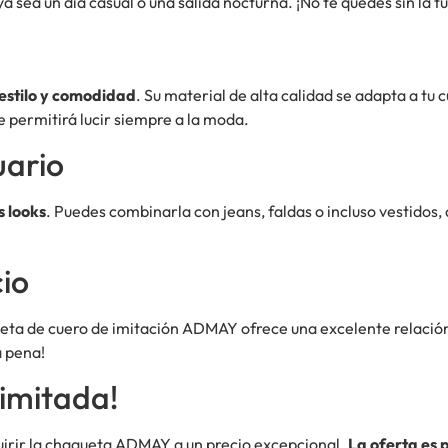
 sea un día casual o una salida nocturna. ¡No te quedes sin la t
estilo y comodidad
. Su material de alta calidad se adapta a tu
 permitirá lucir siempre a la moda.
uario
 looks
. Puedes combinarla con jeans, faldas o incluso vestidos, 
io
ta de cuero de imitación ADMAY ofrece una excelente relación c
a pena!
imitada!
uirir la chaqueta ADMAY a un precio excepcional.
La oferta es 