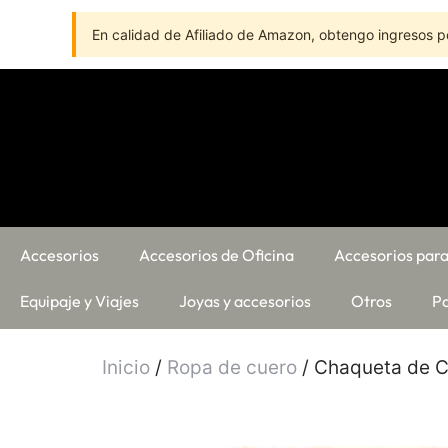
En calidad de Afiliado de Amazon, obtengo ingresos po
Accesorios
Accesorios de Oficina
Accesorios para
Equipaje y Viajes
Joyas y accesorios
Otros
Pa
Inicio
/
Ropa de cuero
/ Chaqueta de 