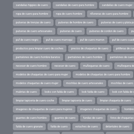
sandalias hippies de cuero
sandalias de cuero para hombre
sandalias de cuero mujer
ropa de cuero para hombre
ropa de cuero hombre
riñoneras de cuero para hombre
pulseras de trenzas de cuero
pulseras de hombre de cuero
pulseras de cuero y plata p
pulseras de cuero artesanales
pulseras de cuero
pulseras de cordon de cuero
pu
puf de cuero negro
puf de cuero marroqui
puf de cuero marron
puf de cuero cuad
productos para limpiar cuero de coches
precios de chaquetas de cuero
pitilleras de cu
pantalones de cuero hombre baratos
pantalones de cuero hombre
pantalones de cuer
neceser de cuero hombre
neceser de cuero
muñequeras de cuero
muñequera de
modelos de chaquetas de cuero para mujer
modelos de chaquetas de cuero para hombre
modelos chaquetas de cuero mujer
mochilas de cuero artesanales
mochilas de cuero
maletas de cuero
looks con falda de cuero
look falda de cuero
look con falda de 
limpiar tapiceria de cuero coche
limpiar tapiceria de cuero
limpiar chaqueta de cuero
imagenes de chaquetas de cuero para mujeres
imagenes chaquetas de cuero
hombres
guantes de cuero hombre
guantes de cuero
fundas de cuero
fotos de chaquetas
falda de cuero granate
falda de cuero
estuches de cuero
delantales de cuero