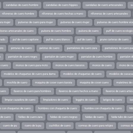
sandalias de cuero hombre
sandalias de cuero hippies
sandalias de cuero artesanales
s
riñoneras de cuero hombre
riñoneras de cuero hechas a mano
riñoneras de cuero artesanales
ara mujer
pulseras de cuero para mujer
pulseras de cuero mujer
pulseras de cuero hombre vic
lseras artesanales de cuero
pulsera de cuero hombre
pulsera de cuero
puff de cuero ecologic
rado
puf de cuero capitone
puf de cuero blanco
puf de cuero
prune carteras de cuero
ero
pinturas de cuero
pelotas de cuero
pantalones de cuero zara
pantalones de cuero p
o
pantalon de cuero negro
pantalon de cuero mujer
pantalon de cuero hombre
pantalon d
 cuero
monos de cuero para moto
monos de cuero baratos
monos de cuero
mono de cu
modelos de chaquetas de cuero para dama
modelos de chaquetas de cuero
modelos de casaca
mochila de cuero
maquina de coser cuero barata
maquina de coser cuero
maletines de 
cuero
llaveros de cuero para hombres
llaveros de cuero hechos a mano
llaveros de cuero arte
limpiar cazadora de cuero
limpiadores de cuero
leggins de cuero
latigos de cuero
la
 con chaquetas de cuero
hombres con chaqueta de cuero
hombre con chaqueta de cuero
hil
 de cuero
faldas de cuero zara
faldas de cuero negras
faldas de cuero
falda tubo de cuer
cuero de pu
cuero de la pu
cuchillos de cuero
correas de cuero para relojes
correas de