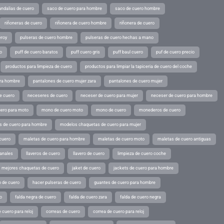
andalias de cuero
saco de cuero para hombre
saco de cuero hombre
riñoneras de cuero
riñonera de cuero hombre
riñonera de cuero
eroy
pulseras de cuero hombre
pulseras de cuero hechas a mano
o
puff de cuero baratos
puff cuero gris
puff baul cuero
puf de cuero precio
productos para limpieza de cuero
productos para limpiar la tapiceria de cuero del coche
ara hombre
pantalones de cuero mujer zara
pantalones de cuero mujer
e cuero
neceseres de cuero
neceser de cuero para mujer
neceser de cuero para hombre
ero para moto
mono de cuero moto
mono de cuero
monederos de cuero
s de cuero para hombre
modelos chaquetas de cuero para mujer
cuero
maletas de cuero para hombre
maletas de cuero moto
maletas de cuero antiguas
sanales
llaveros de cuero
llavero de cuero
limpieza de cuero coche
s mejores chaquetas de cuero
jaket de cuero
jackets de cuero para hombre
o de cuero
hacer pulseras de cuero
guantes de cuero para hombre
o
falda negra de cuero
falda de cuero zara
falda de cuero negra
 cuero para reloj
correas de cuero
correa de cuero para reloj