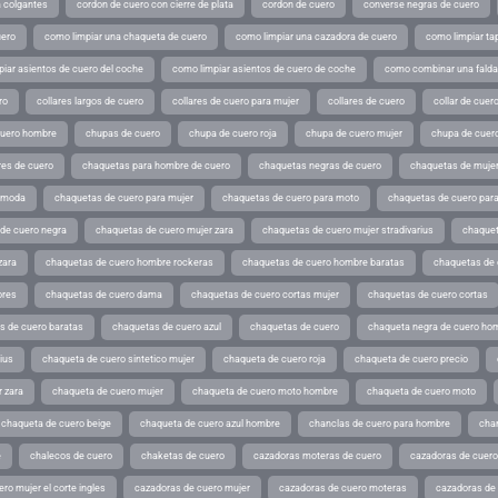
a colgantes
cordon de cuero con cierre de plata
cordon de cuero
converse negras de cuero
uero
como limpiar una chaqueta de cuero
como limpiar una cazadora de cuero
como limpiar ta
iar asientos de cuero del coche
como limpiar asientos de cuero de coche
como combinar una falda 
ro
collares largos de cuero
collares de cuero para mujer
collares de cuero
collar de cuer
cuero hombre
chupas de cuero
chupa de cuero roja
chupa de cuero mujer
chupa de cuer
es de cuero
chaquetas para hombre de cuero
chaquetas negras de cuero
chaquetas de mujer
e moda
chaquetas de cuero para mujer
chaquetas de cuero para moto
chaquetas de cuero par
de cuero negra
chaquetas de cuero mujer zara
chaquetas de cuero mujer stradivarius
chaquet
zara
chaquetas de cuero hombre rockeras
chaquetas de cuero hombre baratas
chaquetas de
ores
chaquetas de cuero dama
chaquetas de cuero cortas mujer
chaquetas de cuero cortas
s de cuero baratas
chaquetas de cuero azul
chaquetas de cuero
chaqueta negra de cuero ho
ius
chaqueta de cuero sintetico mujer
chaqueta de cuero roja
chaqueta de cuero precio
 zara
chaqueta de cuero mujer
chaqueta de cuero moto hombre
chaqueta de cuero moto
chaqueta de cuero beige
chaqueta de cuero azul hombre
chanclas de cuero para hombre
cha
e
chalecos de cuero
chaketas de cuero
cazadoras moteras de cuero
cazadoras de cuero
ro mujer el corte ingles
cazadoras de cuero mujer
cazadoras de cuero moteras
cazadoras de