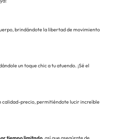
uya!
 cuerpo, brindándote la libertad de movimiento
dándole un toque chic a tu atuendo. ¡Sé el
alidad-precio, permitiéndote lucir increíble
por tiempo limitado
, así que asegúrate de