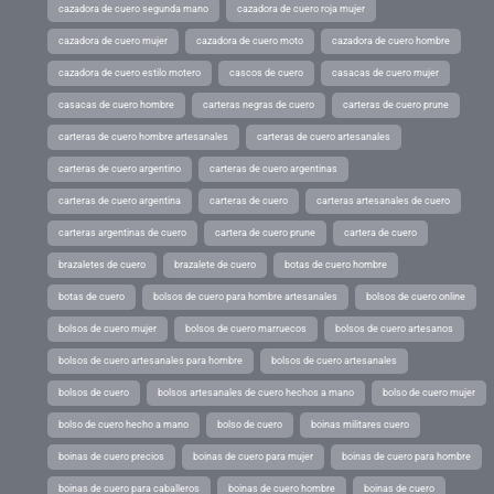
cazadora de cuero segunda mano
cazadora de cuero roja mujer
cazadora de cuero mujer
cazadora de cuero moto
cazadora de cuero hombre
cazadora de cuero estilo motero
cascos de cuero
casacas de cuero mujer
casacas de cuero hombre
carteras negras de cuero
carteras de cuero prune
carteras de cuero hombre artesanales
carteras de cuero artesanales
carteras de cuero argentino
carteras de cuero argentinas
carteras de cuero argentina
carteras de cuero
carteras artesanales de cuero
carteras argentinas de cuero
cartera de cuero prune
cartera de cuero
brazaletes de cuero
brazalete de cuero
botas de cuero hombre
botas de cuero
bolsos de cuero para hombre artesanales
bolsos de cuero online
bolsos de cuero mujer
bolsos de cuero marruecos
bolsos de cuero artesanos
bolsos de cuero artesanales para hombre
bolsos de cuero artesanales
bolsos de cuero
bolsos artesanales de cuero hechos a mano
bolso de cuero mujer
bolso de cuero hecho a mano
bolso de cuero
boinas militares cuero
boinas de cuero precios
boinas de cuero para mujer
boinas de cuero para hombre
boinas de cuero para caballeros
boinas de cuero hombre
boinas de cuero