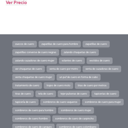
Ver Precio
zuecos de cuero
zapatillas de cuero para hombre
zapatillas de cuero
zapatillas converse de cuero negras
zalando chaquetas de cuero
zalando cazadoras de cuero mujer
volantes de cuero
vestidos de cuero
ver chaquetas de cuero
venta de cuero por metro
venta de cazadoras de cuero
venta chaquetas de cuero mujer
un puf de cuero en forma de cubo
tratamiento de cuero
trajes de cuero moto
tiras de cuero por metros
tiras de cuero
tela de cuero
tejer pulseras de cuero
tapicerias de cuero
tapicería de cuero
sombreros de cuero vaqueros
sombreros de cuero para mujer
sombreros de cuero para hombre
sombreros de cuero mujer
sombreros de cuero hombre
sombreros de cuero de carpincho
sombreros de cuero de canguro
sombreros de cuero colombiano