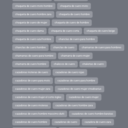
chaqueta de cuero moto hombre
chaqueta de cuero moto
chaqueta de cuero hombre zara
chaqueta de cuero hombre
chaqueta de cuero de mujer
chaqueta de cuero de hombre
chaqueta de cuero dama
chaqueta de cuero corta
chaqueta de cuero beige
chaqueta de cuero azul hombre
chanclas de cuero para hombre
chanclas de cuero hombre
chanclas de cuero
chamarras de cuero para hombres
chamarras de cuero para hombre
chamarra de cuero mujer
chamarra de cuero hombre
chalecos de cuero
chaketas de cuero
cazadoras moteras de cuero
cazadoras de cuero rojas
cazadoras de cuero para moto
cazadoras de cuero para hombre
cazadoras de cuero mujer zara
cazadoras de cuero mujer stradivarius
cazadoras de cuero mujer el corte ingles
cazadoras de cuero mujer
cazadoras de cuero moteras
cazadoras de cuero hombre zara
cazadoras de cuero hombre massimo dutti
cazadoras de cuero hombre baratas
cazadoras de cuero hombre
cazadoras de cuero
cazadora de cuero zara