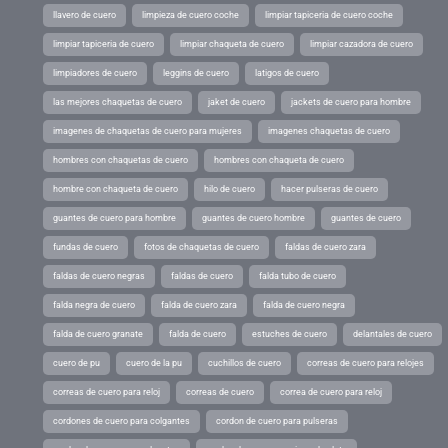
llavero de cuero
limpieza de cuero coche
limpiar tapiceria de cuero coche
limpiar tapiceria de cuero
limpiar chaqueta de cuero
limpiar cazadora de cuero
limpiadores de cuero
leggins de cuero
latigos de cuero
las mejores chaquetas de cuero
jaket de cuero
jackets de cuero para hombre
imagenes de chaquetas de cuero para mujeres
imagenes chaquetas de cuero
hombres con chaquetas de cuero
hombres con chaqueta de cuero
hombre con chaqueta de cuero
hilo de cuero
hacer pulseras de cuero
guantes de cuero para hombre
guantes de cuero hombre
guantes de cuero
fundas de cuero
fotos de chaquetas de cuero
faldas de cuero zara
faldas de cuero negras
faldas de cuero
falda tubo de cuero
falda negra de cuero
falda de cuero zara
falda de cuero negra
falda de cuero granate
falda de cuero
estuches de cuero
delantales de cuero
cuero de pu
cuero de la pu
cuchillos de cuero
correas de cuero para relojes
correas de cuero para reloj
correas de cuero
correa de cuero para reloj
cordones de cuero para colgantes
cordon de cuero para pulseras