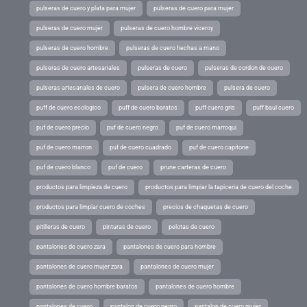
pulseras de cuero y plata para mujer
pulseras de cuero para mujer
pulseras de cuero mujer
pulseras de cuero hombre viceroy
pulseras de cuero hombre
pulseras de cuero hechas a mano
pulseras de cuero artesanales
pulseras de cuero
pulseras de cordon de cuero
pulseras artesanales de cuero
pulsera de cuero hombre
pulsera de cuero
puff de cuero ecologico
puff de cuero baratos
puff cuero gris
puff baul cuero
puf de cuero precio
puf de cuero negro
puf de cuero marroqui
puf de cuero marron
puf de cuero cuadrado
puf de cuero capitone
puf de cuero blanco
puf de cuero
prune carteras de cuero
productos para limpieza de cuero
productos para limpiar la tapiceria de cuero del coche
productos para limpiar cuero de coches
precios de chaquetas de cuero
pitilleras de cuero
pinturas de cuero
pelotas de cuero
pantalones de cuero zara
pantalones de cuero para hombre
pantalones de cuero mujer zara
pantalones de cuero mujer
pantalones de cuero hombre baratos
pantalones de cuero hombre
pantalones de cuero
pantalon de cuero negro
pantalon de cuero mujer