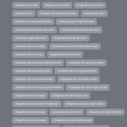
chupa de cuero roja
chupa de cuero mujer
chupa de cuero marron
chupa de cuero
chumpas de cuero para hombre
chquetas de cuero
chompas de cuero para hombre
chaquetas para mujer de cuero
chaquetas para hombres de cuero
chaquetas para hombre de cuero
chaquetas negras de cuero
chaquetas de mujer de cuero
chaquetas de cuero verde
chaquetas de cuero sintetico para mujer
chaquetas de cuero roja
chaquetas de cuero precio
chaquetas de cuero para mujer de moda
chaquetas de cuero para mujer
chaquetas de cuero para moto
chaquetas de cuero para hombres
chaquetas de cuero para hombre
chaquetas de cuero negro mujer
chaquetas de cuero negras para hombre
chaquetas de cuero negras mujer
chaquetas de cuero negra
chaquetas de cuero mujer zara
chaquetas de cuero mujer stradivarius
chaquetas de cuero mujer cortas
chaquetas de cuero mujer
chaquetas de cuero moto
chaquetas de cuero moteras
chaquetas de cuero mango
chaquetas de cuero hombre zara