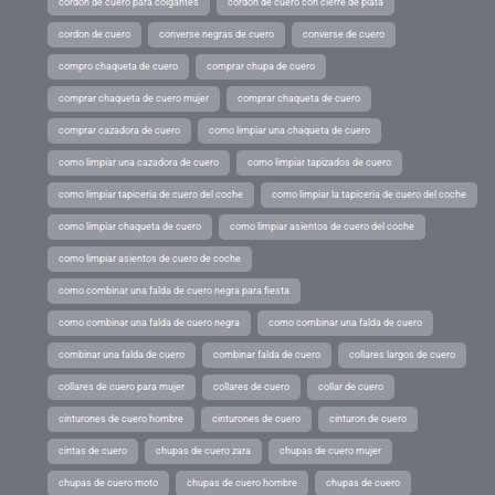
cordon de cuero para colgantes
cordon de cuero con cierre de plata
cordon de cuero
converse negras de cuero
converse de cuero
compro chaqueta de cuero
comprar chupa de cuero
comprar chaqueta de cuero mujer
comprar chaqueta de cuero
comprar cazadora de cuero
como limpiar una chaqueta de cuero
como limpiar una cazadora de cuero
como limpiar tapizados de cuero
como limpiar tapiceria de cuero del coche
como limpiar la tapiceria de cuero del coche
como limpiar chaqueta de cuero
como limpiar asientos de cuero del coche
como limpiar asientos de cuero de coche
como combinar una falda de cuero negra para fiesta
como combinar una falda de cuero negra
como combinar una falda de cuero
combinar una falda de cuero
combinar falda de cuero
collares largos de cuero
collares de cuero para mujer
collares de cuero
collar de cuero
cinturones de cuero hombre
cinturones de cuero
cinturon de cuero
cintas de cuero
chupas de cuero zara
chupas de cuero mujer
chupas de cuero moto
chupas de cuero hombre
chupas de cuero