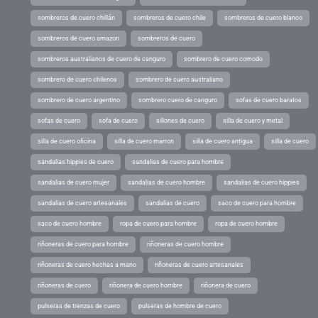
sombreros de cuero chillán
sombreros de cuero chile
sombreros de cuero blanco
sombreros de cuero amazon
sombreros de cuero
sombreros australianos de cuero de canguro
sombrero de cuero comodo
sombrero de cuero chilenos
sombrero de cuero australiano
sombrero de cuero argentino
sombrero cuero de canguro
sofas de cuero baratos
sofas de cuero
sofa de cuero
sillones de cuero
silla de cuero y metal
silla de cuero oficina
silla de cuero marron
silla de cuero antigua
silla de cuero
sandalias hippies de cuero
sandalias de cuero para hombre
sandalias de cuero mujer
sandalias de cuero hombre
sandalias de cuero hippies
sandalias de cuero artesanales
sandalias de cuero
saco de cuero para hombre
saco de cuero hombre
ropa de cuero para hombre
ropa de cuero hombre
riñoneras de cuero para hombre
riñoneras de cuero hombre
riñoneras de cuero hechas a mano
riñoneras de cuero artesanales
riñoneras de cuero
riñonera de cuero hombre
riñonera de cuero
pulseras de trenzas de cuero
pulseras de hombre de cuero