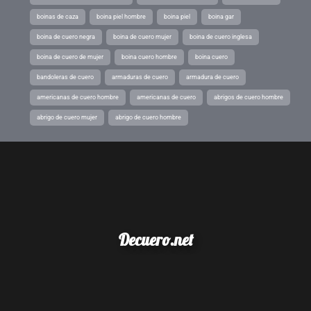
boinas de caza
boina piel hombre
boina piel
boina gar
boina de cuero negra
boina de cuero mujer
boina de cuero inglesa
boina de cuero de mujer
boina cuero hombre
boina cuero
bandoleras de cuero
armaduras de cuero
armadura de cuero
americanas de cuero hombre
americanas de cuero
abrigos de cuero hombre
abrigo de cuero mujer
abrigo de cuero hombre
Decuero.net