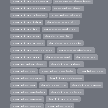
chaquetas de cuero hombre rockeras
chaquetas de cuero hombre baratas
chaquetas de cuero hombre amazon
chaquetas de cuero hombre
chaquetas de cuero estilo motero
chaquetas de cuero de mujer
chaquetas de cuero de dama
chaquetas de cuero de colores
chaquetas de cuero dama
chaquetas de cuero cortas mujer
chaquetas de cuero cortas
chaquetas de cuero chica
chaquetas de cuero cafe mujer
chaquetas de cuero cafe hombre
chaquetas de cuero blancas para hombre
chaquetas de cuero baratas mujer
chaquetas de cuero baratas
chaquetas de cuero azul
chaquetas de cuero
chaqueta negra de cuero hombre
chaqueta de cuero zara hombre
chaqueta de cuero zara
chaqueta de cuero verde hombre
chaqueta de cuero verde
chaqueta de cuero stradivarius
chaqueta de cuero sintetico mujer
chaqueta de cuero roja
chaqueta de cuero precio
chaqueta de cuero para mujer
chaqueta de cuero para hombres
chaqueta de cuero para hombre
chaqueta de cuero para dama
chaqueta de cuero negra mujer
chaqueta de cuero mujer zara
chaqueta de cuero mujer