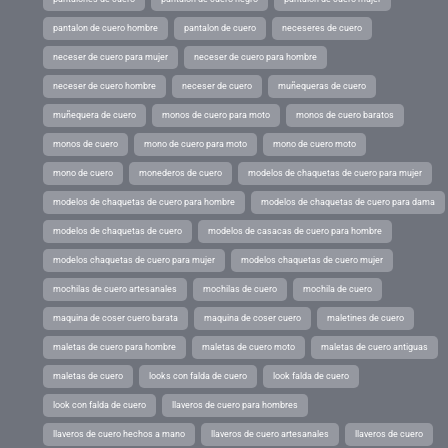
pantalon de cuero hombre
pantalon de cuero
neceseres de cuero
neceser de cuero para mujer
neceser de cuero para hombre
neceser de cuero hombre
neceser de cuero
muñequeras de cuero
muñequera de cuero
monos de cuero para moto
monos de cuero baratos
monos de cuero
mono de cuero para moto
mono de cuero moto
mono de cuero
monederos de cuero
modelos de chaquetas de cuero para mujer
modelos de chaquetas de cuero para hombre
modelos de chaquetas de cuero para dama
modelos de chaquetas de cuero
modelos de casacas de cuero para hombre
modelos chaquetas de cuero para mujer
modelos chaquetas de cuero mujer
mochilas de cuero artesanales
mochilas de cuero
mochila de cuero
maquina de coser cuero barata
maquina de coser cuero
maletines de cuero
maletas de cuero para hombre
maletas de cuero moto
maletas de cuero antiguas
maletas de cuero
looks con falda de cuero
look falda de cuero
look con falda de cuero
llaveros de cuero para hombres
llaveros de cuero hechos a mano
llaveros de cuero artesanales
llaveros de cuero