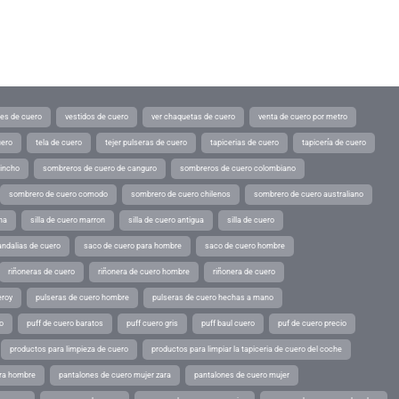
tes de cuero
vestidos de cuero
ver chaquetas de cuero
venta de cuero por metro
uero
tela de cuero
tejer pulseras de cuero
tapicerias de cuero
tapicería de cuero
pincho
sombreros de cuero de canguro
sombreros de cuero colombiano
sombrero de cuero comodo
sombrero de cuero chilenos
sombrero de cuero australiano
ina
silla de cuero marron
silla de cuero antigua
silla de cuero
andalias de cuero
saco de cuero para hombre
saco de cuero hombre
riñoneras de cuero
riñonera de cuero hombre
riñonera de cuero
eroy
pulseras de cuero hombre
pulseras de cuero hechas a mano
o
puff de cuero baratos
puff cuero gris
puff baul cuero
puf de cuero precio
productos para limpieza de cuero
productos para limpiar la tapiceria de cuero del coche
ara hombre
pantalones de cuero mujer zara
pantalones de cuero mujer