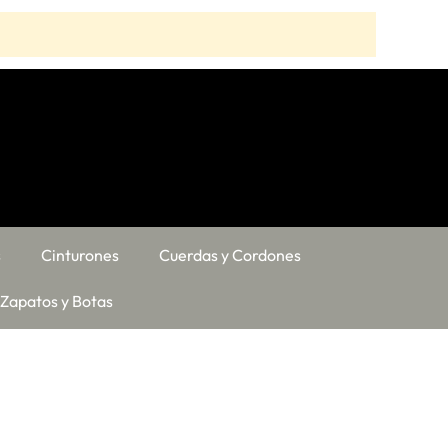
s
Cinturones
Cuerdas y Cordones
Zapatos y Botas