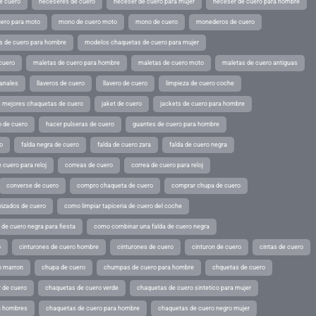
e cuero
neceseres de cuero
neceser de cuero para mujer
neceser de cuero para hombre
ero para moto
mono de cuero moto
mono de cuero
monederos de cuero
s de cuero para hombre
modelos chaquetas de cuero para mujer
cuero
maletas de cuero para hombre
maletas de cuero moto
maletas de cuero antiguas
sanales
llaveros de cuero
llavero de cuero
limpieza de cuero coche
s mejores chaquetas de cuero
jaket de cuero
jackets de cuero para hombre
o de cuero
hacer pulseras de cuero
guantes de cuero para hombre
o
falda negra de cuero
falda de cuero zara
falda de cuero negra
 cuero para reloj
correas de cuero
correa de cuero para reloj
converse de cuero
compro chaqueta de cuero
comprar chupa de cuero
pizados de cuero
como limpiar tapiceria de cuero del coche
de cuero negra para fiesta
como combinar una falda de cuero negra
o
cinturones de cuero hombre
cinturones de cuero
cinturon de cuero
cintas de cuero
o marron
chupa de cuero
chumpas de cuero para hombre
chquetas de cuero
 de cuero
chaquetas de cuero verde
chaquetas de cuero sintetico para mujer
a hombres
chaquetas de cuero para hombre
chaquetas de cuero negro mujer