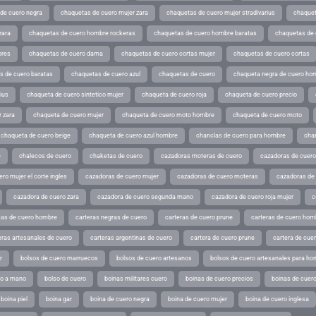
de cuero negra
chaquetas de cuero mujer zara
chaquetas de cuero mujer stradivarius
chaquet
zara
chaquetas de cuero hombre rockeras
chaquetas de cuero hombre baratas
chaquetas de
ores
chaquetas de cuero dama
chaquetas de cuero cortas mujer
chaquetas de cuero cortas
s de cuero baratas
chaquetas de cuero azul
chaquetas de cuero
chaqueta negra de cuero ho
ius
chaqueta de cuero sintetico mujer
chaqueta de cuero roja
chaqueta de cuero precio
 zara
chaqueta de cuero mujer
chaqueta de cuero moto hombre
chaqueta de cuero moto
chaqueta de cuero beige
chaqueta de cuero azul hombre
chanclas de cuero para hombre
cha
e
chalecos de cuero
chaketas de cuero
cazadoras moteras de cuero
cazadoras de cuero
ro mujer el corte ingles
cazadoras de cuero mujer
cazadoras de cuero moteras
cazadoras de
cazadora de cuero zara
cazadora de cuero segunda mano
cazadora de cuero roja mujer
c
as de cuero hombre
carteras negras de cuero
carteras de cuero prune
carteras de cuero hom
eras artesanales de cuero
carteras argentinas de cuero
cartera de cuero prune
cartera de cue
r
bolsos de cuero marruecos
bolsos de cuero artesanos
bolsos de cuero artesanales para ho
ho a mano
bolso de cuero
boinas militares cuero
boinas de cuero precios
boinas de cuero
boina piel
boina gar
boina de cuero negra
boina de cuero mujer
boina de cuero inglesa