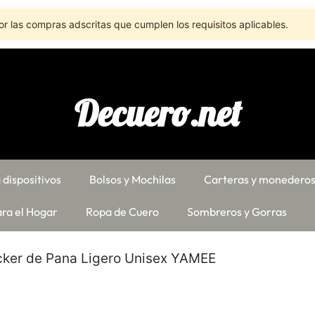
r las compras adscritas que cumplen los requisitos aplicables.
Decuero.net
 dispositivos
Bolsos y Mochilas
Carteras y monedero
ra el Hogar
Ropa de Cuero
Sombreros y Gorras
cker de Pana Ligero Unisex YAMEE