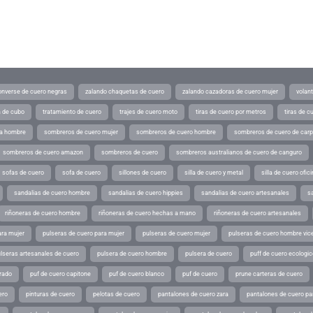
converse de cuero negras
zalando chaquetas de cuero
zalando cazadoras de cuero mujer
volan
a de cubo
tratamiento de cuero
trajes de cuero moto
tiras de cuero por metros
tiras de c
ra hombre
sombreros de cuero mujer
sombreros de cuero hombre
sombreros de cuero de car
sombreros de cuero amazon
sombreros de cuero
sombreros australianos de cuero de canguro
sofas de cuero
sofa de cuero
sillones de cuero
silla de cuero y metal
silla de cuero ofic
sandalias de cuero hombre
sandalias de cuero hippies
sandalias de cuero artesanales
s
riñoneras de cuero hombre
riñoneras de cuero hechas a mano
riñoneras de cuero artesanales
ara mujer
pulseras de cuero para mujer
pulseras de cuero mujer
pulseras de cuero hombre vic
lseras artesanales de cuero
pulsera de cuero hombre
pulsera de cuero
puff de cuero ecologic
rado
puf de cuero capitone
puf de cuero blanco
puf de cuero
prune carteras de cuero
ero
pinturas de cuero
pelotas de cuero
pantalones de cuero zara
pantalones de cuero p