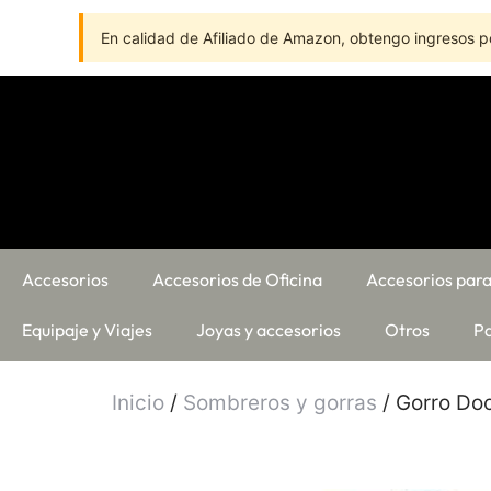
En calidad de Afiliado de Amazon, obtengo ingresos po
Accesorios
Accesorios de Oficina
Accesorios para
Equipaje y Viajes
Joyas y accesorios
Otros
Pa
Inicio
/
Sombreros y gorras
/ Gorro Do