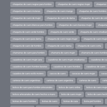
chaquetas de cuero negras para hombre
chaquetas de cuero negras mujer
chaquetas 
chaquetas de cuero moteras
chaquetas de cuero mango
chaquetas de cuero hombre 
chaquetas de cuero de mujer
chaquetas de cuero de dama
chaquetas de cuero de col
chaquetas de cuero blancas para hombre
chaquetas de cuero baratas mujer
chaqueta
chaqueta de cuero verde hombre
chaqueta de cuero verde
chaqueta de cuero stradivar
chaqueta de cuero para dama
chaqueta de cuero negra mujer
chaqueta de cuero mujer
chaqueta de cuero de hombre
chaqueta de cuero dama
chaqueta de cuero corta
chamarras de cuero para hombre
chamarra de cuero mujer
chamarra de cuero hombr
cazadoras de cuero mujer zara
cazadoras de cuero mujer stradivarius
cazadoras de cue
cazadoras de cuero hombre baratas
cazadoras de cuero hombre
cazadoras de cuero
cazadora de cuero estilo motero
cascos de cuero
casacas de cuero mujer
casac
carteras de cuero argentinas
carteras de cuero argentina
carteras de cuero
cart
bolsos de cuero para hombre artesanales
bolsos de cuero online
bolsos de cuero muje
bolsos artesanales de cuero hechos a mano
bolso de cuero mujer
bolso de cuero hec
boinas de cuero hombre
boinas de cuero
boinas de caza
boina piel hombre