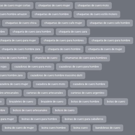
as de cuero mujer cortas
chaquetas de cuero mujer
chaquetas de cuero moto
 cuero hombre amazon
chaquetas de cuero hombre
chaquetas de cuero estilo motero
chaquetas de cuero chica
chaquetas de cuero cafe mujer
chaquetas de cuero cafe hombre
mbre
chaqueta de cuero zara hombre
chaqueta de cuero zara
chaqueta de cuero para mujer
chaqueta de cuero para hombres
chaqueta de cuero para hombre
chaqueta de cuero hombre zara
chaqueta de cuero hombre
chaqueta de cuero de mujer
nclas de cuero hombre
chanclas de cuero
chamarras de cuero para hombres
 rojas
cazadoras de cuero para moto
cazadoras de cuero para hombre
 cuero hombre zara
cazadoras de cuero hombre massimo dutti
azadora de cuero mujer
cazadora de cuero moto
cazadora de cuero hombre
bre artesanales
carteras de cuero artesanales
carteras de cuero argentino
ro
brazaletes de cuero
brazalete de cuero
botas de cuero hombre
botas de cuero
mbre
bolsos de cuero artesanales
bolsos de cuero
 para mujer
boinas de cuero para hombre
boinas de cuero para caballeros
boina de cuero de mujer
boina cuero hombre
boina cuero
bandoleras de cuero