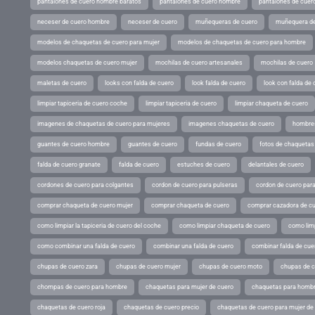
pantalones de cuero hombre baratos
pantalones de cuero hombre
pantalones de cuer
neceser de cuero hombre
neceser de cuero
muñequeras de cuero
muñequera de
modelos de chaquetas de cuero para mujer
modelos de chaquetas de cuero para hombre
modelos chaquetas de cuero mujer
mochilas de cuero artesanales
mochilas de cuero
maletas de cuero
looks con falda de cuero
look falda de cuero
look con falda de 
limpiar tapiceria de cuero coche
limpiar tapiceria de cuero
limpiar chaqueta de cuero
imagenes de chaquetas de cuero para mujeres
imagenes chaquetas de cuero
hombres
guantes de cuero hombre
guantes de cuero
fundas de cuero
fotos de chaquetas
falda de cuero granate
falda de cuero
estuches de cuero
delantales de cuero
cordones de cuero para colgantes
cordon de cuero para pulseras
cordon de cuero par
comprar chaqueta de cuero mujer
comprar chaqueta de cuero
comprar cazadora de c
como limpiar la tapiceria de cuero del coche
como limpiar chaqueta de cuero
como limp
como combinar una falda de cuero
combinar una falda de cuero
combinar falda de cue
chupas de cuero zara
chupas de cuero mujer
chupas de cuero moto
chupas de 
chompas de cuero para hombre
chaquetas para mujer de cuero
chaquetas para hombr
chaquetas de cuero roja
chaquetas de cuero precio
chaquetas de cuero para mujer d