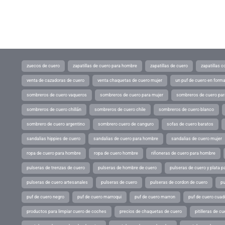
zuecos de cuero
zapatillas de cuero para hombre
zapatillas de cuero
zapatillas 
venta de cazadoras de cuero
venta chaquetas de cuero mujer
un puf de cuero en form
sombreros de cuero vaqueros
sombreros de cuero para mujer
sombreros de cuero pa
sombreros de cuero chillán
sombreros de cuero chile
sombreros de cuero blanco
sombrero de cuero argentino
sombrero cuero de canguro
sofas de cuero baratos
sandalias hippies de cuero
sandalias de cuero para hombre
sandalias de cuero mujer
ropa de cuero para hombre
ropa de cuero hombre
riñoneras de cuero para hombre
pulseras de trenzas de cuero
pulseras de hombre de cuero
pulseras de cuero y plata p
pulseras de cuero artesanales
pulseras de cuero
pulseras de cordon de cuero
pu
puf de cuero negro
puf de cuero marroqui
puf de cuero marron
puf de cuero cuad
productos para limpiar cuero de coches
precios de chaquetas de cuero
pitilleras de cu