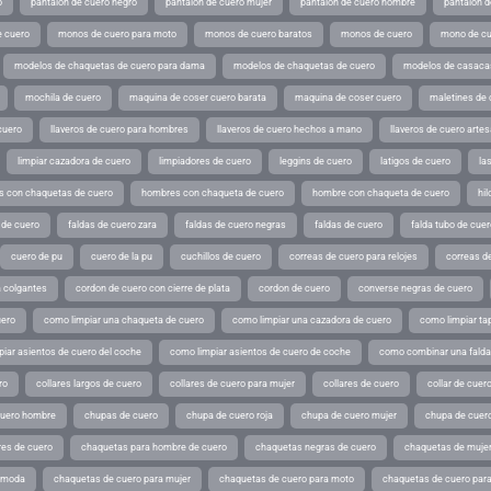
o
pantalon de cuero negro
pantalon de cuero mujer
pantalon de cuero hombre
pantalon d
 cuero
monos de cuero para moto
monos de cuero baratos
monos de cuero
mono de cu
modelos de chaquetas de cuero para dama
modelos de chaquetas de cuero
modelos de casaca
mochila de cuero
maquina de coser cuero barata
maquina de coser cuero
maletines de 
cuero
llaveros de cuero para hombres
llaveros de cuero hechos a mano
llaveros de cuero arte
limpiar cazadora de cuero
limpiadores de cuero
leggins de cuero
latigos de cuero
la
 con chaquetas de cuero
hombres con chaqueta de cuero
hombre con chaqueta de cuero
hil
 de cuero
faldas de cuero zara
faldas de cuero negras
faldas de cuero
falda tubo de cuer
cuero de pu
cuero de la pu
cuchillos de cuero
correas de cuero para relojes
correas de
a colgantes
cordon de cuero con cierre de plata
cordon de cuero
converse negras de cuero
uero
como limpiar una chaqueta de cuero
como limpiar una cazadora de cuero
como limpiar ta
iar asientos de cuero del coche
como limpiar asientos de cuero de coche
como combinar una falda 
ro
collares largos de cuero
collares de cuero para mujer
collares de cuero
collar de cuer
cuero hombre
chupas de cuero
chupa de cuero roja
chupa de cuero mujer
chupa de cuer
es de cuero
chaquetas para hombre de cuero
chaquetas negras de cuero
chaquetas de mujer
e moda
chaquetas de cuero para mujer
chaquetas de cuero para moto
chaquetas de cuero par