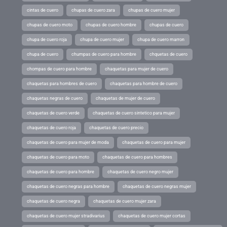
cintas de cuero
chupas de cuero zara
chupas de cuero mujer
chupas de cuero moto
chupas de cuero hombre
chupas de cuero
chupa de cuero roja
chupa de cuero mujer
chupa de cuero marron
chupa de cuero
chumpas de cuero para hombre
chquetas de cuero
chompas de cuero para hombre
chaquetas para mujer de cuero
chaquetas para hombres de cuero
chaquetas para hombre de cuero
chaquetas negras de cuero
chaquetas de mujer de cuero
chaquetas de cuero verde
chaquetas de cuero sintetico para mujer
chaquetas de cuero roja
chaquetas de cuero precio
chaquetas de cuero para mujer de moda
chaquetas de cuero para mujer
chaquetas de cuero para moto
chaquetas de cuero para hombres
chaquetas de cuero para hombre
chaquetas de cuero negro mujer
chaquetas de cuero negras para hombre
chaquetas de cuero negras mujer
chaquetas de cuero negra
chaquetas de cuero mujer zara
chaquetas de cuero mujer stradivarius
chaquetas de cuero mujer cortas