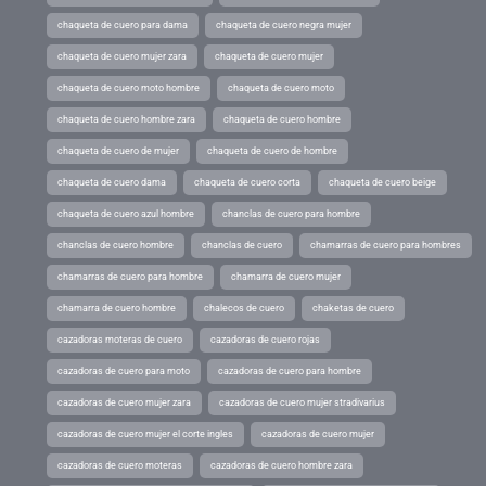
chaqueta de cuero para dama
chaqueta de cuero negra mujer
chaqueta de cuero mujer zara
chaqueta de cuero mujer
chaqueta de cuero moto hombre
chaqueta de cuero moto
chaqueta de cuero hombre zara
chaqueta de cuero hombre
chaqueta de cuero de mujer
chaqueta de cuero de hombre
chaqueta de cuero dama
chaqueta de cuero corta
chaqueta de cuero beige
chaqueta de cuero azul hombre
chanclas de cuero para hombre
chanclas de cuero hombre
chanclas de cuero
chamarras de cuero para hombres
chamarras de cuero para hombre
chamarra de cuero mujer
chamarra de cuero hombre
chalecos de cuero
chaketas de cuero
cazadoras moteras de cuero
cazadoras de cuero rojas
cazadoras de cuero para moto
cazadoras de cuero para hombre
cazadoras de cuero mujer zara
cazadoras de cuero mujer stradivarius
cazadoras de cuero mujer el corte ingles
cazadoras de cuero mujer
cazadoras de cuero moteras
cazadoras de cuero hombre zara