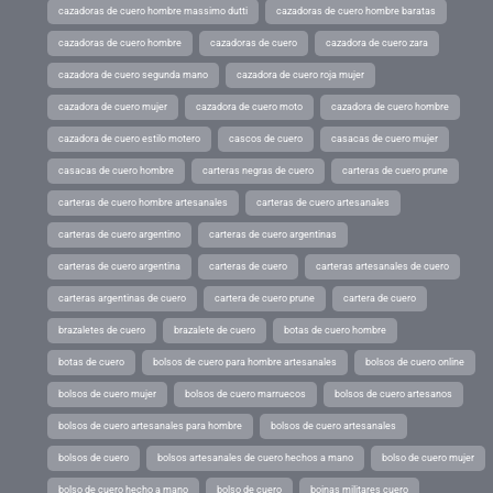
cazadoras de cuero hombre massimo dutti
cazadoras de cuero hombre baratas
cazadoras de cuero hombre
cazadoras de cuero
cazadora de cuero zara
cazadora de cuero segunda mano
cazadora de cuero roja mujer
cazadora de cuero mujer
cazadora de cuero moto
cazadora de cuero hombre
cazadora de cuero estilo motero
cascos de cuero
casacas de cuero mujer
casacas de cuero hombre
carteras negras de cuero
carteras de cuero prune
carteras de cuero hombre artesanales
carteras de cuero artesanales
carteras de cuero argentino
carteras de cuero argentinas
carteras de cuero argentina
carteras de cuero
carteras artesanales de cuero
carteras argentinas de cuero
cartera de cuero prune
cartera de cuero
brazaletes de cuero
brazalete de cuero
botas de cuero hombre
botas de cuero
bolsos de cuero para hombre artesanales
bolsos de cuero online
bolsos de cuero mujer
bolsos de cuero marruecos
bolsos de cuero artesanos
bolsos de cuero artesanales para hombre
bolsos de cuero artesanales
bolsos de cuero
bolsos artesanales de cuero hechos a mano
bolso de cuero mujer
bolso de cuero hecho a mano
bolso de cuero
boinas militares cuero