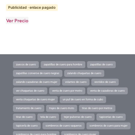
Publicidad · enlace pagado
Ver Precio
zuecos de cuero
zapatillas de cuero para hombre
zapatillas de cuero
zapatillas converse de cuero negras
zalando chaquetas de cuero
zalando cazadoras de cuero mujer
volantes de cuero
vestidos de cuero
ver chaquetas de cuero
venta de cuero por metro
venta de cazadoras de cuero
venta chaquetas de cuero mujer
un puf de cuero en forma de cubo
tratamiento de cuero
trajes de cuero moto
tiras de cuero por metros
tiras de cuero
tela de cuero
tejer pulseras de cuero
tapicerias de cuero
tapicería de cuero
sombreros de cuero vaqueros
sombreros de cuero para mujer
sombreros de cuero para hombre
sombreros de cuero mujer