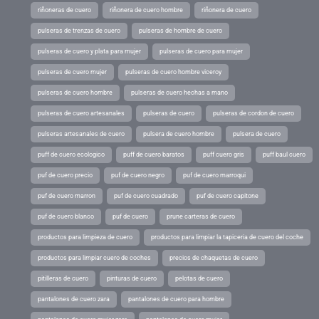
riñoneras de cuero
riñonera de cuero hombre
riñonera de cuero
pulseras de trenzas de cuero
pulseras de hombre de cuero
pulseras de cuero y plata para mujer
pulseras de cuero para mujer
pulseras de cuero mujer
pulseras de cuero hombre viceroy
pulseras de cuero hombre
pulseras de cuero hechas a mano
pulseras de cuero artesanales
pulseras de cuero
pulseras de cordon de cuero
pulseras artesanales de cuero
pulsera de cuero hombre
pulsera de cuero
puff de cuero ecologico
puff de cuero baratos
puff cuero gris
puff baul cuero
puf de cuero precio
puf de cuero negro
puf de cuero marroqui
puf de cuero marron
puf de cuero cuadrado
puf de cuero capitone
puf de cuero blanco
puf de cuero
prune carteras de cuero
productos para limpieza de cuero
productos para limpiar la tapiceria de cuero del coche
productos para limpiar cuero de coches
precios de chaquetas de cuero
pitilleras de cuero
pinturas de cuero
pelotas de cuero
pantalones de cuero zara
pantalones de cuero para hombre