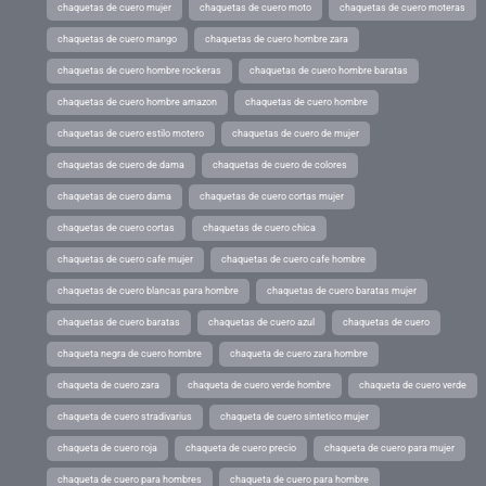
chaquetas de cuero mujer
chaquetas de cuero moto
chaquetas de cuero moteras
chaquetas de cuero mango
chaquetas de cuero hombre zara
chaquetas de cuero hombre rockeras
chaquetas de cuero hombre baratas
chaquetas de cuero hombre amazon
chaquetas de cuero hombre
chaquetas de cuero estilo motero
chaquetas de cuero de mujer
chaquetas de cuero de dama
chaquetas de cuero de colores
chaquetas de cuero dama
chaquetas de cuero cortas mujer
chaquetas de cuero cortas
chaquetas de cuero chica
chaquetas de cuero cafe mujer
chaquetas de cuero cafe hombre
chaquetas de cuero blancas para hombre
chaquetas de cuero baratas mujer
chaquetas de cuero baratas
chaquetas de cuero azul
chaquetas de cuero
chaqueta negra de cuero hombre
chaqueta de cuero zara hombre
chaqueta de cuero zara
chaqueta de cuero verde hombre
chaqueta de cuero verde
chaqueta de cuero stradivarius
chaqueta de cuero sintetico mujer
chaqueta de cuero roja
chaqueta de cuero precio
chaqueta de cuero para mujer
chaqueta de cuero para hombres
chaqueta de cuero para hombre