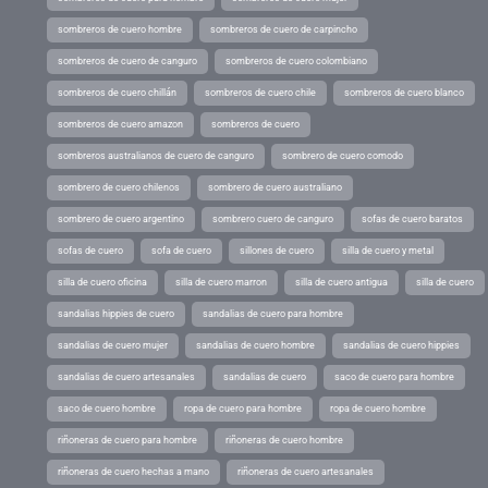
sombreros de cuero hombre
sombreros de cuero de carpincho
sombreros de cuero de canguro
sombreros de cuero colombiano
sombreros de cuero chillán
sombreros de cuero chile
sombreros de cuero blanco
sombreros de cuero amazon
sombreros de cuero
sombreros australianos de cuero de canguro
sombrero de cuero comodo
sombrero de cuero chilenos
sombrero de cuero australiano
sombrero de cuero argentino
sombrero cuero de canguro
sofas de cuero baratos
sofas de cuero
sofa de cuero
sillones de cuero
silla de cuero y metal
silla de cuero oficina
silla de cuero marron
silla de cuero antigua
silla de cuero
sandalias hippies de cuero
sandalias de cuero para hombre
sandalias de cuero mujer
sandalias de cuero hombre
sandalias de cuero hippies
sandalias de cuero artesanales
sandalias de cuero
saco de cuero para hombre
saco de cuero hombre
ropa de cuero para hombre
ropa de cuero hombre
riñoneras de cuero para hombre
riñoneras de cuero hombre
riñoneras de cuero hechas a mano
riñoneras de cuero artesanales