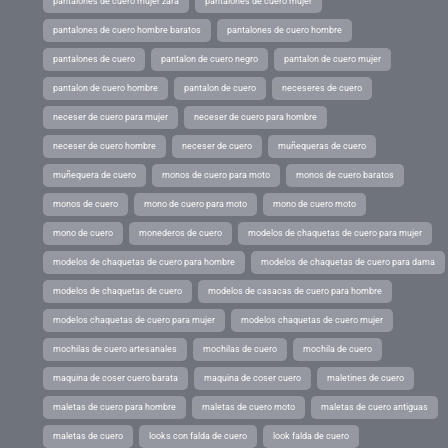
pantalones de cuero mujer zara
pantalones de cuero mujer
pantalones de cuero hombre baratos
pantalones de cuero hombre
pantalones de cuero
pantalon de cuero negro
pantalon de cuero mujer
pantalon de cuero hombre
pantalon de cuero
neceseres de cuero
neceser de cuero para mujer
neceser de cuero para hombre
neceser de cuero hombre
neceser de cuero
muñequeras de cuero
muñequera de cuero
monos de cuero para moto
monos de cuero baratos
monos de cuero
mono de cuero para moto
mono de cuero moto
mono de cuero
monederos de cuero
modelos de chaquetas de cuero para mujer
modelos de chaquetas de cuero para hombre
modelos de chaquetas de cuero para dama
modelos de chaquetas de cuero
modelos de casacas de cuero para hombre
modelos chaquetas de cuero para mujer
modelos chaquetas de cuero mujer
mochilas de cuero artesanales
mochilas de cuero
mochila de cuero
maquina de coser cuero barata
maquina de coser cuero
maletines de cuero
maletas de cuero para hombre
maletas de cuero moto
maletas de cuero antiguas
maletas de cuero
looks con falda de cuero
look falda de cuero