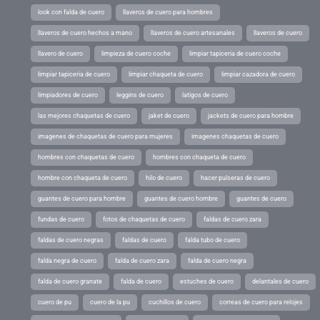
look con falda de cuero
llaveros de cuero para hombres
llaveros de cuero hechos a mano
llaveros de cuero artesanales
llaveros de cuero
llavero de cuero
limpieza de cuero coche
limpiar tapiceria de cuero coche
limpiar tapiceria de cuero
limpiar chaqueta de cuero
limpiar cazadora de cuero
limpiadores de cuero
leggins de cuero
latigos de cuero
las mejores chaquetas de cuero
jaket de cuero
jackets de cuero para hombre
imagenes de chaquetas de cuero para mujeres
imagenes chaquetas de cuero
hombres con chaquetas de cuero
hombres con chaqueta de cuero
hombre con chaqueta de cuero
hilo de cuero
hacer pulseras de cuero
guantes de cuero para hombre
guantes de cuero hombre
guantes de cuero
fundas de cuero
fotos de chaquetas de cuero
faldas de cuero zara
faldas de cuero negras
faldas de cuero
falda tubo de cuero
falda negra de cuero
falda de cuero zara
falda de cuero negra
falda de cuero granate
falda de cuero
estuches de cuero
delantales de cuero
cuero de pu
cuero de la pu
cuchillos de cuero
correas de cuero para relojes