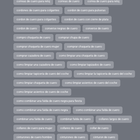
correas de cuero para reloj
correas de cuero
correa de cuero para reloj
cordones de cuero para colgantes
cordon de cuero para pulseras
cordon de cuero para colgantes
cordon de cuero con cierre de plata
cordon de cuero
converse negras de cuero
converse de cuero
compro chaqueta de cuero
comprar chupa de cuero
comprar chaqueta de cuero mujer
comprar chaqueta de cuero
comprar cazadora de cuero
como limpiar una chaqueta de cuero
como limpiar una cazadora de cuero
como limpiar tapizados de cuero
como limpiar tapiceria de cuero del coche
como limpiar la tapiceria de cuero del coche
como limpiar chaqueta de cuero
como limpiar asientos de cuero del coche
como limpiar asientos de cuero de coche
como combinar una falda de cuero negra para fiesta
como combinar una falda de cuero negra
como combinar una falda de cuero
combinar una falda de cuero
combinar falda de cuero
collares largos de cuero
collares de cuero para mujer
collares de cuero
collar de cuero
cinturones de cuero hombre
cinturones de cuero
cinturon de cuero