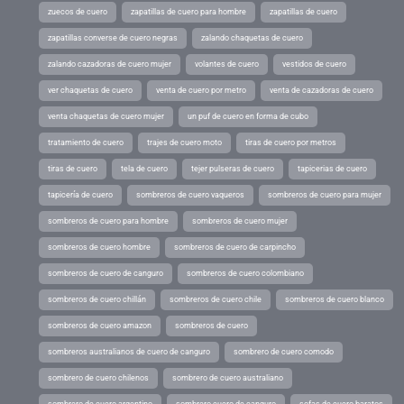
zuecos de cuero
zapatillas de cuero para hombre
zapatillas de cuero
zapatillas converse de cuero negras
zalando chaquetas de cuero
zalando cazadoras de cuero mujer
volantes de cuero
vestidos de cuero
ver chaquetas de cuero
venta de cuero por metro
venta de cazadoras de cuero
venta chaquetas de cuero mujer
un puf de cuero en forma de cubo
tratamiento de cuero
trajes de cuero moto
tiras de cuero por metros
tiras de cuero
tela de cuero
tejer pulseras de cuero
tapicerias de cuero
tapicería de cuero
sombreros de cuero vaqueros
sombreros de cuero para mujer
sombreros de cuero para hombre
sombreros de cuero mujer
sombreros de cuero hombre
sombreros de cuero de carpincho
sombreros de cuero de canguro
sombreros de cuero colombiano
sombreros de cuero chillán
sombreros de cuero chile
sombreros de cuero blanco
sombreros de cuero amazon
sombreros de cuero
sombreros australianos de cuero de canguro
sombrero de cuero comodo
sombrero de cuero chilenos
sombrero de cuero australiano
sombrero de cuero argentino
sombrero cuero de canguro
sofas de cuero baratos