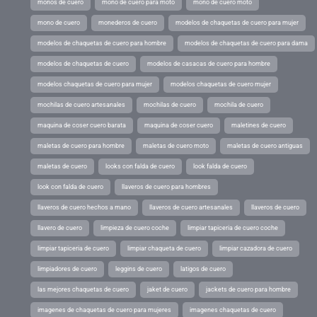
monos de cuero
mono de cuero para moto
mono de cuero moto
mono de cuero
monederos de cuero
modelos de chaquetas de cuero para mujer
modelos de chaquetas de cuero para hombre
modelos de chaquetas de cuero para dama
modelos de chaquetas de cuero
modelos de casacas de cuero para hombre
modelos chaquetas de cuero para mujer
modelos chaquetas de cuero mujer
mochilas de cuero artesanales
mochilas de cuero
mochila de cuero
maquina de coser cuero barata
maquina de coser cuero
maletines de cuero
maletas de cuero para hombre
maletas de cuero moto
maletas de cuero antiguas
maletas de cuero
looks con falda de cuero
look falda de cuero
look con falda de cuero
llaveros de cuero para hombres
llaveros de cuero hechos a mano
llaveros de cuero artesanales
llaveros de cuero
llavero de cuero
limpieza de cuero coche
limpiar tapiceria de cuero coche
limpiar tapiceria de cuero
limpiar chaqueta de cuero
limpiar cazadora de cuero
limpiadores de cuero
leggins de cuero
latigos de cuero
las mejores chaquetas de cuero
jaket de cuero
jackets de cuero para hombre
imagenes de chaquetas de cuero para mujeres
imagenes chaquetas de cuero