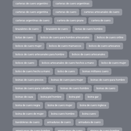
carteras de cuero argentino
carteras de cuero argentinas
carteras de cuero argentina
carteras de cuero
carteras artesanales de cuero
carteras argentinas de cuero
cartera de cuero prune
cartera de cuero
brazaletes de cuero
brazalete de cuero
botas de cuero hombre
botas de cuero
bolsos de cuero para hombre artesanales
bolsos de cuero online
bolsos de cuero mujer
bolsos de cuero marruecos
bolsos de cuero artesanos
bolsos de cuero artesanales para hombre
bolsos de cuero artesanales
bolsos de cuero
bolsos artesanales de cuero hechos a mano
bolso de cuero mujer
bolso de cuero hecho a mano
bolso de cuero
boinas militares cuero
boinas de cuero precios
boinas de cuero para mujer
boinas de cuero para hombre
boinas de cuero para caballeros
boinas de cuero hombre
boinas de cuero
boinas de caza
boina piel hombre
boina piel
boina gar
boina de cuero negra
boina de cuero mujer
boina de cuero inglesa
boina de cuero de mujer
boina cuero hombre
boina cuero
bandoleras de cuero
armaduras de cuero
armadura de cuero
americanas de cuero hombre
americanas de cuero
abrigos de cuero hombre