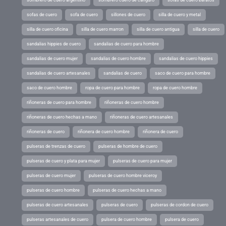
sofas de cuero
sofa de cuero
sillones de cuero
silla de cuero y metal
silla de cuero oficina
silla de cuero marron
silla de cuero antigua
silla de cuero
sandalias hippies de cuero
sandalias de cuero para hombre
sandalias de cuero mujer
sandalias de cuero hombre
sandalias de cuero hippies
sandalias de cuero artesanales
sandalias de cuero
saco de cuero para hombre
saco de cuero hombre
ropa de cuero para hombre
ropa de cuero hombre
riñoneras de cuero para hombre
riñoneras de cuero hombre
riñoneras de cuero hechas a mano
riñoneras de cuero artesanales
riñoneras de cuero
riñonera de cuero hombre
riñonera de cuero
pulseras de trenzas de cuero
pulseras de hombre de cuero
pulseras de cuero y plata para mujer
pulseras de cuero para mujer
pulseras de cuero mujer
pulseras de cuero hombre viceroy
pulseras de cuero hombre
pulseras de cuero hechas a mano
pulseras de cuero artesanales
pulseras de cuero
pulseras de cordon de cuero
pulseras artesanales de cuero
pulsera de cuero hombre
pulsera de cuero