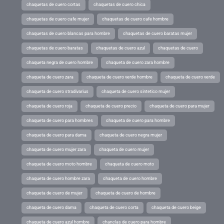
chaquetas de cuero cortas
chaquetas de cuero chica
chaquetas de cuero cafe mujer
chaquetas de cuero cafe hombre
chaquetas de cuero blancas para hombre
chaquetas de cuero baratas mujer
chaquetas de cuero baratas
chaquetas de cuero azul
chaquetas de cuero
chaqueta negra de cuero hombre
chaqueta de cuero zara hombre
chaqueta de cuero zara
chaqueta de cuero verde hombre
chaqueta de cuero verde
chaqueta de cuero stradivarius
chaqueta de cuero sintetico mujer
chaqueta de cuero roja
chaqueta de cuero precio
chaqueta de cuero para mujer
chaqueta de cuero para hombres
chaqueta de cuero para hombre
chaqueta de cuero para dama
chaqueta de cuero negra mujer
chaqueta de cuero mujer zara
chaqueta de cuero mujer
chaqueta de cuero moto hombre
chaqueta de cuero moto
chaqueta de cuero hombre zara
chaqueta de cuero hombre
chaqueta de cuero de mujer
chaqueta de cuero de hombre
chaqueta de cuero dama
chaqueta de cuero corta
chaqueta de cuero beige
chaqueta de cuero azul hombre
chanclas de cuero para hombre