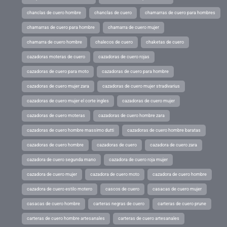
chanclas de cuero hombre
chanclas de cuero
chamarras de cuero para hombres
chamarras de cuero para hombre
chamarra de cuero mujer
chamarra de cuero hombre
chalecos de cuero
chaketas de cuero
cazadoras moteras de cuero
cazadoras de cuero rojas
cazadoras de cuero para moto
cazadoras de cuero para hombre
cazadoras de cuero mujer zara
cazadoras de cuero mujer stradivarius
cazadoras de cuero mujer el corte ingles
cazadoras de cuero mujer
cazadoras de cuero moteras
cazadoras de cuero hombre zara
cazadoras de cuero hombre massimo dutti
cazadoras de cuero hombre baratas
cazadoras de cuero hombre
cazadoras de cuero
cazadora de cuero zara
cazadora de cuero segunda mano
cazadora de cuero roja mujer
cazadora de cuero mujer
cazadora de cuero moto
cazadora de cuero hombre
cazadora de cuero estilo motero
cascos de cuero
casacas de cuero mujer
casacas de cuero hombre
carteras negras de cuero
carteras de cuero prune
carteras de cuero hombre artesanales
carteras de cuero artesanales