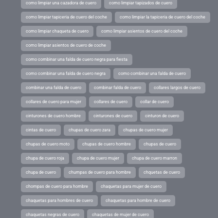
como limpiar una cazadora de cuero
como limpiar tapizados de cuero
como limpiar tapiceria de cuero del coche
como limpiar la tapiceria de cuero del coche
como limpiar chaqueta de cuero
como limpiar asientos de cuero del coche
como limpiar asientos de cuero de coche
como combinar una falda de cuero negra para fiesta
como combinar una falda de cuero negra
como combinar una falda de cuero
combinar una falda de cuero
combinar falda de cuero
collares largos de cuero
collares de cuero para mujer
collares de cuero
collar de cuero
cinturones de cuero hombre
cinturones de cuero
cinturon de cuero
cintas de cuero
chupas de cuero zara
chupas de cuero mujer
chupas de cuero moto
chupas de cuero hombre
chupas de cuero
chupa de cuero roja
chupa de cuero mujer
chupa de cuero marron
chupa de cuero
chumpas de cuero para hombre
chquetas de cuero
chompas de cuero para hombre
chaquetas para mujer de cuero
chaquetas para hombres de cuero
chaquetas para hombre de cuero
chaquetas negras de cuero
chaquetas de mujer de cuero