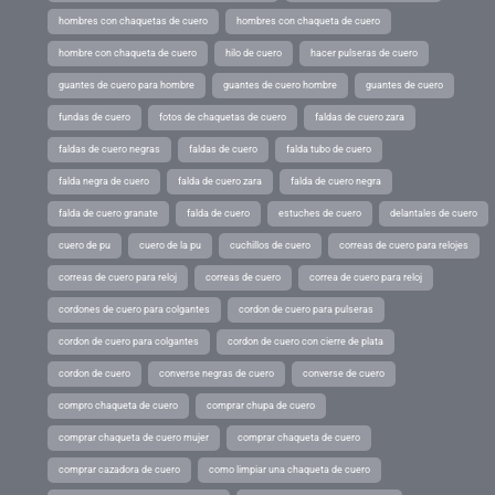
hombres con chaquetas de cuero
hombres con chaqueta de cuero
hombre con chaqueta de cuero
hilo de cuero
hacer pulseras de cuero
guantes de cuero para hombre
guantes de cuero hombre
guantes de cuero
fundas de cuero
fotos de chaquetas de cuero
faldas de cuero zara
faldas de cuero negras
faldas de cuero
falda tubo de cuero
falda negra de cuero
falda de cuero zara
falda de cuero negra
falda de cuero granate
falda de cuero
estuches de cuero
delantales de cuero
cuero de pu
cuero de la pu
cuchillos de cuero
correas de cuero para relojes
correas de cuero para reloj
correas de cuero
correa de cuero para reloj
cordones de cuero para colgantes
cordon de cuero para pulseras
cordon de cuero para colgantes
cordon de cuero con cierre de plata
cordon de cuero
converse negras de cuero
converse de cuero
compro chaqueta de cuero
comprar chupa de cuero
comprar chaqueta de cuero mujer
comprar chaqueta de cuero
comprar cazadora de cuero
como limpiar una chaqueta de cuero