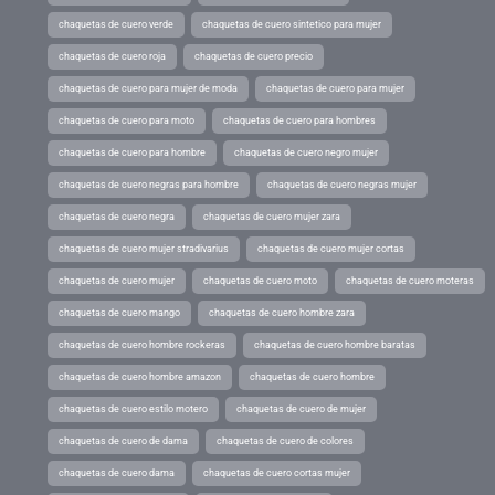
chaquetas de cuero verde
chaquetas de cuero sintetico para mujer
chaquetas de cuero roja
chaquetas de cuero precio
chaquetas de cuero para mujer de moda
chaquetas de cuero para mujer
chaquetas de cuero para moto
chaquetas de cuero para hombres
chaquetas de cuero para hombre
chaquetas de cuero negro mujer
chaquetas de cuero negras para hombre
chaquetas de cuero negras mujer
chaquetas de cuero negra
chaquetas de cuero mujer zara
chaquetas de cuero mujer stradivarius
chaquetas de cuero mujer cortas
chaquetas de cuero mujer
chaquetas de cuero moto
chaquetas de cuero moteras
chaquetas de cuero mango
chaquetas de cuero hombre zara
chaquetas de cuero hombre rockeras
chaquetas de cuero hombre baratas
chaquetas de cuero hombre amazon
chaquetas de cuero hombre
chaquetas de cuero estilo motero
chaquetas de cuero de mujer
chaquetas de cuero de dama
chaquetas de cuero de colores
chaquetas de cuero dama
chaquetas de cuero cortas mujer