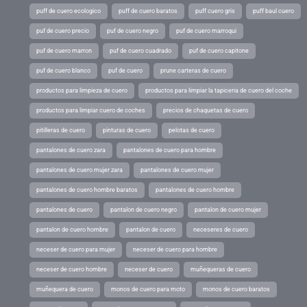
puff de cuero ecologico
puff de cuero baratos
puff cuero gris
puff baul cuero
puf de cuero precio
puf de cuero negro
puf de cuero marroqui
puf de cuero marron
puf de cuero cuadrado
puf de cuero capitone
puf de cuero blanco
puf de cuero
prune carteras de cuero
productos para limpieza de cuero
productos para limpiar la tapiceria de cuero del coche
productos para limpiar cuero de coches
precios de chaquetas de cuero
pitilleras de cuero
pinturas de cuero
pelotas de cuero
pantalones de cuero zara
pantalones de cuero para hombre
pantalones de cuero mujer zara
pantalones de cuero mujer
pantalones de cuero hombre baratos
pantalones de cuero hombre
pantalones de cuero
pantalon de cuero negro
pantalon de cuero mujer
pantalon de cuero hombre
pantalon de cuero
neceseres de cuero
neceser de cuero para mujer
neceser de cuero para hombre
neceser de cuero hombre
neceser de cuero
muñequeras de cuero
muñequera de cuero
monos de cuero para moto
monos de cuero baratos