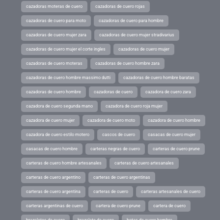
cazadoras moteras de cuero
cazadoras de cuero rojas
cazadoras de cuero para moto
cazadoras de cuero para hombre
cazadoras de cuero mujer zara
cazadoras de cuero mujer stradivarius
cazadoras de cuero mujer el corte ingles
cazadoras de cuero mujer
cazadoras de cuero moteras
cazadoras de cuero hombre zara
cazadoras de cuero hombre massimo dutti
cazadoras de cuero hombre baratas
cazadoras de cuero hombre
cazadoras de cuero
cazadora de cuero zara
cazadora de cuero segunda mano
cazadora de cuero roja mujer
cazadora de cuero mujer
cazadora de cuero moto
cazadora de cuero hombre
cazadora de cuero estilo motero
cascos de cuero
casacas de cuero mujer
casacas de cuero hombre
carteras negras de cuero
carteras de cuero prune
carteras de cuero hombre artesanales
carteras de cuero artesanales
carteras de cuero argentino
carteras de cuero argentinas
carteras de cuero argentina
carteras de cuero
carteras artesanales de cuero
carteras argentinas de cuero
cartera de cuero prune
cartera de cuero
brazaletes de cuero
brazalete de cuero
botas de cuero hombre