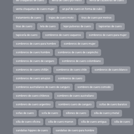
ver chaquetas de cuero
venta de cuero por metro
venta de cazadoras de cuero
venta chaquetas de cuero mujer
un puf de cuero en forma de cubo
tratamiento de cuero
trajes de cuero moto
tiras de cuero por metros
tiras de cuero
tela de cuero
tejer pulseras de cuero
tapicerias de cuero
tapicería de cuero
sombreros de cuero vaqueros
sombreros de cuero para mujer
sombreros de cuero para hombre
sombreros de cuero mujer
sombreros de cuero hombre
sombreros de cuero de carpincho
sombreros de cuero de canguro
sombreros de cuero colombiano
sombreros de cuero chillán
sombreros de cuero chile
sombreros de cuero blanco
sombreros de cuero amazon
sombreros de cuero
sombreros australianos de cuero de canguro
sombrero de cuero comodo
sombrero de cuero chilenos
sombrero de cuero australiano
sombrero de cuero argentino
sombrero cuero de canguro
sofas de cuero baratos
sofas de cuero
sofa de cuero
sillones de cuero
silla de cuero y metal
silla de cuero oficina
silla de cuero marron
silla de cuero antigua
silla de cuero
sandalias hippies de cuero
sandalias de cuero para hombre