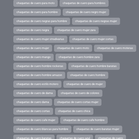
chaquetas de cuero para moto
chaquetas de cuero para hombres
chaquetas de cuero para hombre
chaquetas de cuero negro mujer
chaquetas de cuero negras para hombre
chaquetas de cuero negras mujer
chaquetas de cuero negra
chaquetas de cuero mujer zara
chaquetas de cuero mujer stradivarius
chaquetas de cuero mujer cortas
chaquetas de cuero mujer
chaquetas de cuero moto
chaquetas de cuero moteras
chaquetas de cuero mango
chaquetas de cuero hombre zara
chaquetas de cuero hombre rockeras
chaquetas de cuero hombre baratas
chaquetas de cuero hombre amazon
chaquetas de cuero hombre
chaquetas de cuero estilo motero
chaquetas de cuero de mujer
chaquetas de cuero de dama
chaquetas de cuero de colores
chaquetas de cuero dama
chaquetas de cuero cortas mujer
chaquetas de cuero cortas
chaquetas de cuero chica
chaquetas de cuero cafe mujer
chaquetas de cuero cafe hombre
chaquetas de cuero blancas para hombre
chaquetas de cuero baratas mujer
chaquetas de cuero baratas
chaquetas de cuero azul
chaquetas de cuero