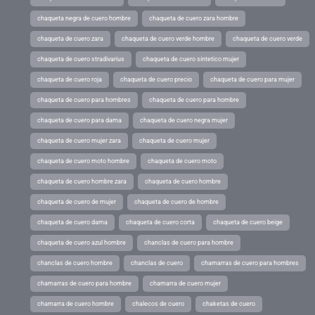
chaqueta negra de cuero hombre
chaqueta de cuero zara hombre
chaqueta de cuero zara
chaqueta de cuero verde hombre
chaqueta de cuero verde
chaqueta de cuero stradivarius
chaqueta de cuero sintetico mujer
chaqueta de cuero roja
chaqueta de cuero precio
chaqueta de cuero para mujer
chaqueta de cuero para hombres
chaqueta de cuero para hombre
chaqueta de cuero para dama
chaqueta de cuero negra mujer
chaqueta de cuero mujer zara
chaqueta de cuero mujer
chaqueta de cuero moto hombre
chaqueta de cuero moto
chaqueta de cuero hombre zara
chaqueta de cuero hombre
chaqueta de cuero de mujer
chaqueta de cuero de hombre
chaqueta de cuero dama
chaqueta de cuero corta
chaqueta de cuero beige
chaqueta de cuero azul hombre
chanclas de cuero para hombre
chanclas de cuero hombre
chanclas de cuero
chamarras de cuero para hombres
chamarras de cuero para hombre
chamarra de cuero mujer
chamarra de cuero hombre
chalecos de cuero
chaketas de cuero