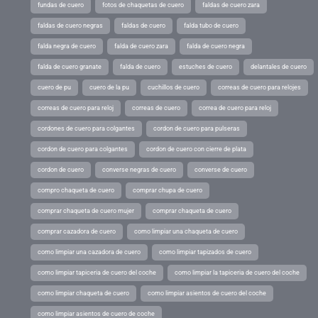
fundas de cuero
fotos de chaquetas de cuero
faldas de cuero zara
faldas de cuero negras
faldas de cuero
falda tubo de cuero
falda negra de cuero
falda de cuero zara
falda de cuero negra
falda de cuero granate
falda de cuero
estuches de cuero
delantales de cuero
cuero de pu
cuero de la pu
cuchillos de cuero
correas de cuero para relojes
correas de cuero para reloj
correas de cuero
correa de cuero para reloj
cordones de cuero para colgantes
cordon de cuero para pulseras
cordon de cuero para colgantes
cordon de cuero con cierre de plata
cordon de cuero
converse negras de cuero
converse de cuero
compro chaqueta de cuero
comprar chupa de cuero
comprar chaqueta de cuero mujer
comprar chaqueta de cuero
comprar cazadora de cuero
como limpiar una chaqueta de cuero
como limpiar una cazadora de cuero
como limpiar tapizados de cuero
como limpiar tapiceria de cuero del coche
como limpiar la tapiceria de cuero del coche
como limpiar chaqueta de cuero
como limpiar asientos de cuero del coche
como limpiar asientos de cuero de coche