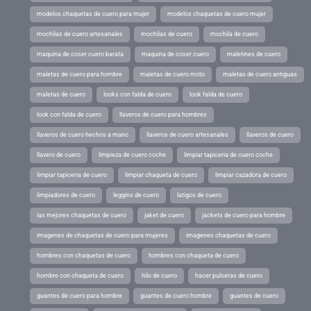
modelos chaquetas de cuero para mujer
modelos chaquetas de cuero mujer
mochilas de cuero artesanales
mochilas de cuero
mochila de cuero
maquina de coser cuero barata
maquina de coser cuero
maletines de cuero
maletas de cuero para hombre
maletas de cuero moto
maletas de cuero antiguas
maletas de cuero
looks con falda de cuero
look falda de cuero
look con falda de cuero
llaveros de cuero para hombres
llaveros de cuero hechos a mano
llaveros de cuero artesanales
llaveros de cuero
llavero de cuero
limpieza de cuero coche
limpiar tapiceria de cuero coche
limpiar tapiceria de cuero
limpiar chaqueta de cuero
limpiar cazadora de cuero
limpiadores de cuero
leggins de cuero
latigos de cuero
las mejores chaquetas de cuero
jaket de cuero
jackets de cuero para hombre
imagenes de chaquetas de cuero para mujeres
imagenes chaquetas de cuero
hombres con chaquetas de cuero
hombres con chaqueta de cuero
hombre con chaqueta de cuero
hilo de cuero
hacer pulseras de cuero
guantes de cuero para hombre
guantes de cuero hombre
guantes de cuero