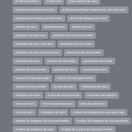
puf de cuero blanco
puf de cuero
prune carteras de cuero
productos para limpieza de cuero
productos para limpiar la tapiceria de cuero del coche
productos para limpiar cuero de coches
precios de chaquetas de cuero
pitilleras de cuero
pinturas de cuero
pelotas de cuero
pantalones de cuero zara
pantalones de cuero para hombre
pantalones de cuero mujer zara
pantalones de cuero mujer
pantalones de cuero hombre baratos
pantalones de cuero hombre
pantalones de cuero
pantalon de cuero negro
pantalon de cuero mujer
pantalon de cuero hombre
pantalon de cuero
neceseres de cuero
neceser de cuero para mujer
neceser de cuero para hombre
neceser de cuero hombre
neceser de cuero
muñequeras de cuero
muñequera de cuero
monos de cuero para moto
monos de cuero baratos
monos de cuero
mono de cuero para moto
mono de cuero moto
mono de cuero
monederos de cuero
modelos de chaquetas de cuero para mujer
modelos de chaquetas de cuero para hombre
modelos de chaquetas de cuero para dama
modelos de chaquetas de cuero
modelos de casacas de cuero para hombre