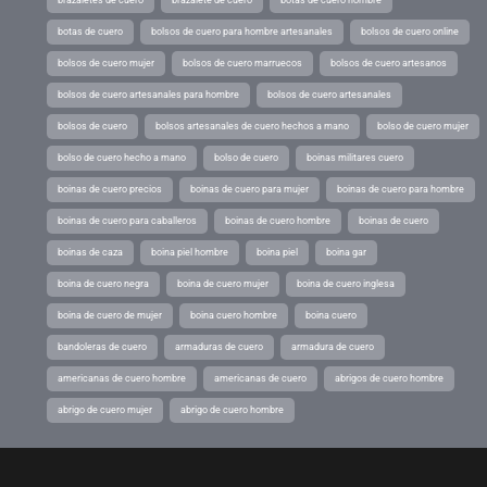
botas de cuero
bolsos de cuero para hombre artesanales
bolsos de cuero online
bolsos de cuero mujer
bolsos de cuero marruecos
bolsos de cuero artesanos
bolsos de cuero artesanales para hombre
bolsos de cuero artesanales
bolsos de cuero
bolsos artesanales de cuero hechos a mano
bolso de cuero mujer
bolso de cuero hecho a mano
bolso de cuero
boinas militares cuero
boinas de cuero precios
boinas de cuero para mujer
boinas de cuero para hombre
boinas de cuero para caballeros
boinas de cuero hombre
boinas de cuero
boinas de caza
boina piel hombre
boina piel
boina gar
boina de cuero negra
boina de cuero mujer
boina de cuero inglesa
boina de cuero de mujer
boina cuero hombre
boina cuero
bandoleras de cuero
armaduras de cuero
armadura de cuero
americanas de cuero hombre
americanas de cuero
abrigos de cuero hombre
abrigo de cuero mujer
abrigo de cuero hombre