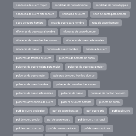
sandalias de cuero mujer
sandalias de cuero hombre
sandalias de cuero hippies
sandalias de cuero artesanales
sandalias de cuero
saco de cuero para hombre
saco de cuero hombre
ropa de cuero para hombre
ropa de cuero hombre
riñoneras de cuero para hombre
riñoneras de cuero hombre
riñoneras de cuero hechas a mano
riñoneras de cuero artesanales
riñoneras de cuero
riñonera de cuero hombre
riñonera de cuero
pulseras de trenzas de cuero
pulseras de hombre de cuero
pulseras de cuero y plata para mujer
pulseras de cuero para mujer
pulseras de cuero mujer
pulseras de cuero hombre viceroy
pulseras de cuero hombre
pulseras de cuero hechas a mano
pulseras de cuero artesanales
pulseras de cuero
pulseras de cordon de cuero
pulseras artesanales de cuero
pulsera de cuero hombre
pulsera de cuero
puff de cuero ecologico
puff de cuero baratos
puff cuero gris
puff baul cuero
puf de cuero precio
puf de cuero negro
puf de cuero marroqui
puf de cuero marron
puf de cuero cuadrado
puf de cuero capitone