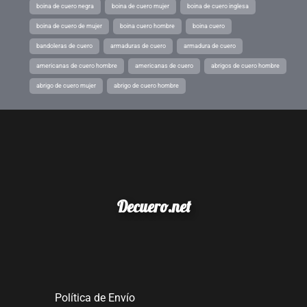
boina de cuero negra
boina de cuero mujer
boina de cuero inglesa
boina de cuero de mujer
boina cuero hombre
boina cuero
bandoleras de cuero
armaduras de cuero
armadura de cuero
americanas de cuero hombre
americanas de cuero
abrigos de cuero hombre
abrigo de cuero mujer
abrigo de cuero hombre
Decuero.net
Política de Envío