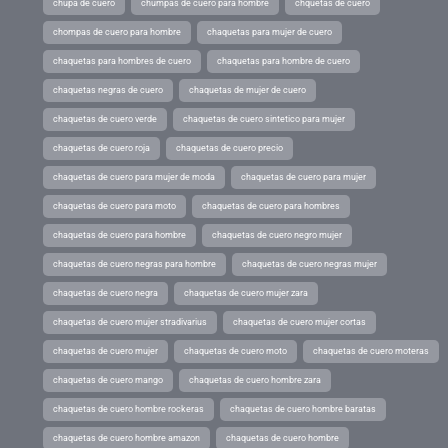
chupa de cuero
chumpas de cuero para hombre
chquetas de cuero
chompas de cuero para hombre
chaquetas para mujer de cuero
chaquetas para hombres de cuero
chaquetas para hombre de cuero
chaquetas negras de cuero
chaquetas de mujer de cuero
chaquetas de cuero verde
chaquetas de cuero sintetico para mujer
chaquetas de cuero roja
chaquetas de cuero precio
chaquetas de cuero para mujer de moda
chaquetas de cuero para mujer
chaquetas de cuero para moto
chaquetas de cuero para hombres
chaquetas de cuero para hombre
chaquetas de cuero negro mujer
chaquetas de cuero negras para hombre
chaquetas de cuero negras mujer
chaquetas de cuero negra
chaquetas de cuero mujer zara
chaquetas de cuero mujer stradivarius
chaquetas de cuero mujer cortas
chaquetas de cuero mujer
chaquetas de cuero moto
chaquetas de cuero moteras
chaquetas de cuero mango
chaquetas de cuero hombre zara
chaquetas de cuero hombre rockeras
chaquetas de cuero hombre baratas
chaquetas de cuero hombre amazon
chaquetas de cuero hombre