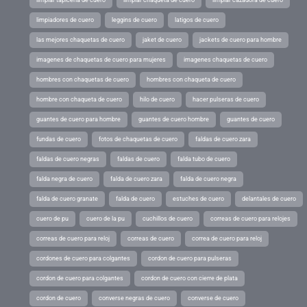
limpiadores de cuero
leggins de cuero
latigos de cuero
las mejores chaquetas de cuero
jaket de cuero
jackets de cuero para hombre
imagenes de chaquetas de cuero para mujeres
imagenes chaquetas de cuero
hombres con chaquetas de cuero
hombres con chaqueta de cuero
hombre con chaqueta de cuero
hilo de cuero
hacer pulseras de cuero
guantes de cuero para hombre
guantes de cuero hombre
guantes de cuero
fundas de cuero
fotos de chaquetas de cuero
faldas de cuero zara
faldas de cuero negras
faldas de cuero
falda tubo de cuero
falda negra de cuero
falda de cuero zara
falda de cuero negra
falda de cuero granate
falda de cuero
estuches de cuero
delantales de cuero
cuero de pu
cuero de la pu
cuchillos de cuero
correas de cuero para relojes
correas de cuero para reloj
correas de cuero
correa de cuero para reloj
cordones de cuero para colgantes
cordon de cuero para pulseras
cordon de cuero para colgantes
cordon de cuero con cierre de plata
cordon de cuero
converse negras de cuero
converse de cuero