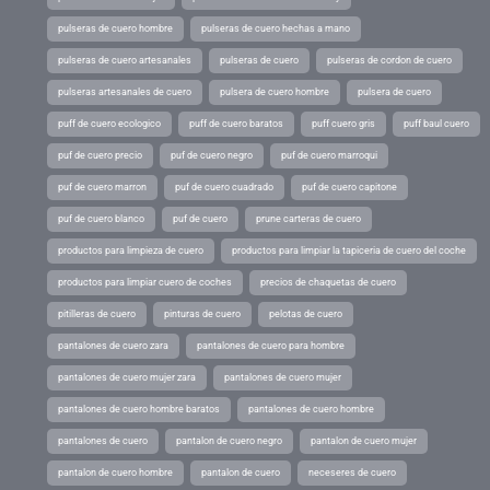
pulseras de cuero hombre
pulseras de cuero hechas a mano
pulseras de cuero artesanales
pulseras de cuero
pulseras de cordon de cuero
pulseras artesanales de cuero
pulsera de cuero hombre
pulsera de cuero
puff de cuero ecologico
puff de cuero baratos
puff cuero gris
puff baul cuero
puf de cuero precio
puf de cuero negro
puf de cuero marroqui
puf de cuero marron
puf de cuero cuadrado
puf de cuero capitone
puf de cuero blanco
puf de cuero
prune carteras de cuero
productos para limpieza de cuero
productos para limpiar la tapiceria de cuero del coche
productos para limpiar cuero de coches
precios de chaquetas de cuero
pitilleras de cuero
pinturas de cuero
pelotas de cuero
pantalones de cuero zara
pantalones de cuero para hombre
pantalones de cuero mujer zara
pantalones de cuero mujer
pantalones de cuero hombre baratos
pantalones de cuero hombre
pantalones de cuero
pantalon de cuero negro
pantalon de cuero mujer
pantalon de cuero hombre
pantalon de cuero
neceseres de cuero