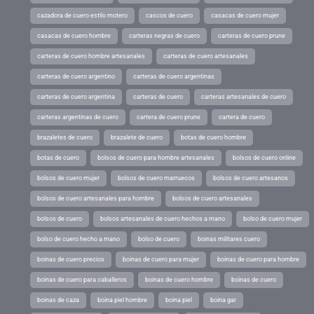
cazadora de cuero estilo motero
cascos de cuero
casacas de cuero mujer
casacas de cuero hombre
carteras negras de cuero
carteras de cuero prune
carteras de cuero hombre artesanales
carteras de cuero artesanales
carteras de cuero argentino
carteras de cuero argentinas
carteras de cuero argentina
carteras de cuero
carteras artesanales de cuero
carteras argentinas de cuero
cartera de cuero prune
cartera de cuero
brazaletes de cuero
brazalete de cuero
botas de cuero hombre
botas de cuero
bolsos de cuero para hombre artesanales
bolsos de cuero online
bolsos de cuero mujer
bolsos de cuero marruecos
bolsos de cuero artesanos
bolsos de cuero artesanales para hombre
bolsos de cuero artesanales
bolsos de cuero
bolsos artesanales de cuero hechos a mano
bolso de cuero mujer
bolso de cuero hecho a mano
bolso de cuero
boinas militares cuero
boinas de cuero precios
boinas de cuero para mujer
boinas de cuero para hombre
boinas de cuero para caballeros
boinas de cuero hombre
boinas de cuero
boinas de caza
boina piel hombre
boina piel
boina gar