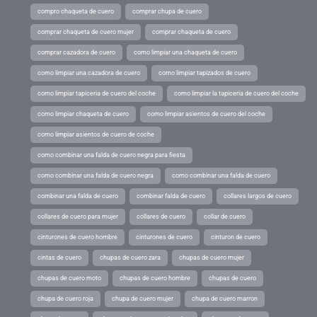
compro chaqueta de cuero
comprar chupa de cuero
comprar chaqueta de cuero mujer
comprar chaqueta de cuero
comprar cazadora de cuero
como limpiar una chaqueta de cuero
como limpiar una cazadora de cuero
como limpiar tapizados de cuero
como limpiar tapiceria de cuero del coche
como limpiar la tapiceria de cuero del coche
como limpiar chaqueta de cuero
como limpiar asientos de cuero del coche
como limpiar asientos de cuero de coche
como combinar una falda de cuero negra para fiesta
como combinar una falda de cuero negra
como combinar una falda de cuero
combinar una falda de cuero
combinar falda de cuero
collares largos de cuero
collares de cuero para mujer
collares de cuero
collar de cuero
cinturones de cuero hombre
cinturones de cuero
cinturon de cuero
cintas de cuero
chupas de cuero zara
chupas de cuero mujer
chupas de cuero moto
chupas de cuero hombre
chupas de cuero
chupa de cuero roja
chupa de cuero mujer
chupa de cuero marron