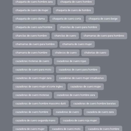
chaqueta de cuero hombre zara
chaqueta de cuero hombre
chaqueta de cuero de mujer
chaqueta de cuero de hombre
chaqueta de cuero dama
chaqueta de cuero corta
chaqueta de cuero beige
chaqueta de cuero azul hombre
chanclas de cuero para hombre
chanclas de cuero hombre
chanclas de cuero
chamarras de cuero para hombres
chamarras de cuero para hombre
chamarra de cuero mujer
chamarra de cuero hombre
chalecos de cuero
chaketas de cuero
cazadoras moteras de cuero
cazadoras de cuero rojas
cazadoras de cuero para moto
cazadoras de cuero para hombre
cazadoras de cuero mujer zara
cazadoras de cuero mujer stradivarius
cazadoras de cuero mujer el corte ingles
cazadoras de cuero mujer
cazadoras de cuero moteras
cazadoras de cuero hombre zara
cazadoras de cuero hombre massimo dutti
cazadoras de cuero hombre baratas
cazadoras de cuero hombre
cazadoras de cuero
cazadora de cuero zara
cazadora de cuero segunda mano
cazadora de cuero roja mujer
cazadora de cuero mujer
cazadora de cuero moto
cazadora de cuero hombre