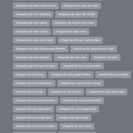
chaquetas de cuero estilo motero
chaquetas de cuero de mujer
chaquetas de cuero de dama
chaquetas de cuero de colores
chaquetas de cuero dama
chaquetas de cuero cortas mujer
chaquetas de cuero cortas
chaquetas de cuero chica
chaquetas de cuero cafe mujer
chaquetas de cuero cafe hombre
chaquetas de cuero blancas para hombre
chaquetas de cuero baratas mujer
chaquetas de cuero baratas
chaquetas de cuero azul
chaquetas de cuero
chaqueta negra de cuero hombre
chaqueta de cuero zara hombre
chaqueta de cuero zara
chaqueta de cuero verde hombre
chaqueta de cuero verde
chaqueta de cuero stradivarius
chaqueta de cuero sintetico mujer
chaqueta de cuero roja
chaqueta de cuero precio
chaqueta de cuero para mujer
chaqueta de cuero para hombres
chaqueta de cuero para hombre
chaqueta de cuero para dama
chaqueta de cuero negra mujer
chaqueta de cuero mujer zara
chaqueta de cuero mujer
chaqueta de cuero moto hombre
chaqueta de cuero moto