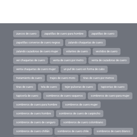
zuecos de cuero
zapatillas de cuero para hombre
zapatillas de cuero
zapatillas converse de cuero negras
zalando chaquetas de cuero
zalando cazadoras de cuero mujer
volantes de cuero
vestidos de cuero
ver chaquetas de cuero
venta de cuero por metro
venta de cazadoras de cuero
venta chaquetas de cuero mujer
un puf de cuero en forma de cubo
tratamiento de cuero
trajes de cuero moto
tiras de cuero por metros
tiras de cuero
tela de cuero
tejer pulseras de cuero
tapicerias de cuero
tapicería de cuero
sombreros de cuero vaqueros
sombreros de cuero para mujer
sombreros de cuero para hombre
sombreros de cuero mujer
sombreros de cuero hombre
sombreros de cuero de carpincho
sombreros de cuero de canguro
sombreros de cuero colombiano
sombreros de cuero chillán
sombreros de cuero chile
sombreros de cuero blanco