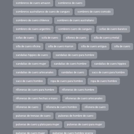
sombreros de cuero amazon
sombreros de cuero
sombreros australianos de cuero de canguro
sombrero de cuero comodo
sombrero de cuero chilenos
sombrero de cuero australiano
sombrero de cuero argentino
sombrero cuero de canguro
sofas de cuero baratos
sofas de cuero
sofa de cuero
sillones de cuero
silla de cuero y metal
silla de cuero oficina
silla de cuero marron
silla de cuero antigua
silla de cuero
sandalias hippies de cuero
sandalias de cuero para hombre
sandalias de cuero mujer
sandalias de cuero hombre
sandalias de cuero hippies
sandalias de cuero artesanales
sandalias de cuero
saco de cuero para hombre
saco de cuero hombre
ropa de cuero para hombre
ropa de cuero hombre
riñoneras de cuero para hombre
riñoneras de cuero hombre
riñoneras de cuero hechas a mano
riñoneras de cuero artesanales
riñoneras de cuero
riñonera de cuero hombre
riñonera de cuero
pulseras de trenzas de cuero
pulseras de hombre de cuero
pulseras de cuero y plata para mujer
pulseras de cuero para mujer
pulseras de cuero mujer
pulseras de cuero hombre viceroy