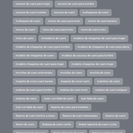
neceser de cuero para mujer
neceser de cuero para hombre
neceser de cuero hombre
neceser de cuero
muñequeras de cuero
muñequera de cuero
monos de cuero para moto
monos de cuero baratos
monos de cuero
mono de cuero para moto
mono de cuero moto
mono de cuero
monederos de cuero
modelos de chaquetas de cuero para mujer
modelos de chaquetas de cuero para hombre
modelos de chaquetas de cuero para dama
modelos de chaquetas de cuero
modelos de casacas de cuero para hombre
modelos chaquetas de cuero para mujer
modelos chaquetas de cuero mujer
mochilas de cuero artesanales
mochilas de cuero
mochila de cuero
maquina de coser cuero barata
maquina de coser cuero
maletines de cuero
maletas de cuero para hombre
maletas de cuero moto
maletas de cuero antiguas
maletas de cuero
looks con falda de cuero
look falda de cuero
look con falda de cuero
llaveros de cuero para hombres
llaveros de cuero hechos a mano
llaveros de cuero artesanales
llaveros de cuero
llavero de cuero
limpieza de cuero coche
limpiar tapiceria de cuero coche
limpiar tapiceria de cuero
limpiar chaqueta de cuero
limpiar cazadora de cuero