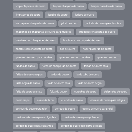
limpiar tapiceria de cuero
limpiar chaqueta de cuero
limpiar cazadora de cuero
limpiadores de cuero
leggins de cuero
latigos de cuero
las mejores chaquetas de cuero
jaket de cuero
jackets de cuero para hombre
imagenes de chaquetas de cuero para mujeres
imagenes chaquetas de cuero
hombres con chaquetas de cuero
hombres con chaqueta de cuero
hombre con chaqueta de cuero
hilo de cuero
hacer pulseras de cuero
guantes de cuero para hombre
guantes de cuero hombre
guantes de cuero
fundas de cuero
fotos de chaquetas de cuero
faldas de cuero zara
faldas de cuero negras
faldas de cuero
falda tubo de cuero
falda negra de cuero
falda de cuero zara
falda de cuero negra
falda de cuero granate
falda de cuero
estuches de cuero
delantales de cuero
cuero de pu
cuero de la pu
cuchillos de cuero
correas de cuero para relojes
correas de cuero para reloj
correas de cuero
correa de cuero para reloj
cordones de cuero para colgantes
cordon de cuero para pulseras
cordon de cuero para colgantes
cordon de cuero con cierre de plata