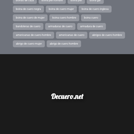
boinas de caza
boina piel hombre
boina piel
boina gar
boina de cuero negra
boina de cuero mujer
boina de cuero inglesa
boina de cuero de mujer
boina cuero hombre
boina cuero
bandoleras de cuero
armaduras de cuero
armadura de cuero
americanas de cuero hombre
americanas de cuero
abrigos de cuero hombre
abrigo de cuero mujer
abrigo de cuero hombre
Decuero.net