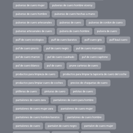
pulseras de cuero mujer
pulseras de cuero hombre viceroy
pulseras de cuero hombre
pulseras de cuero hechas a mano
pulseras de cuero artesanales
pulseras de cuero
pulseras de cordon de cuero
pulseras artesanales de cuero
pulsera de cuero hombre
pulsera de cuero
puff de cuero ecologico
puff de cuero baratos
puff cuero gris
puff baul cuero
puf de cuero precio
puf de cuero negro
puf de cuero marroqui
puf de cuero marron
puf de cuero cuadrado
puf de cuero capitone
puf de cuero blanco
puf de cuero
prune carteras de cuero
productos para limpieza de cuero
productos para limpiar la tapiceria de cuero del coche
productos para limpiar cuero de coches
precios de chaquetas de cuero
pitilleras de cuero
pinturas de cuero
pelotas de cuero
pantalones de cuero zara
pantalones de cuero para hombre
pantalones de cuero mujer zara
pantalones de cuero mujer
pantalones de cuero hombre baratos
pantalones de cuero hombre
pantalones de cuero
pantalon de cuero negro
pantalon de cuero mujer