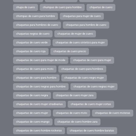
chupa de cuero
chumpas de cuero para hombre
chquetas de cuero
chompas de cuero para hombre
chaquetas para mujer de cuero
chaquetas para hombres de cuero
chaquetas para hombre de cuero
chaquetas negras de cuero
chaquetas de mujer de cuero
chaquetas de cuero verde
chaquetas de cuero sintetico para mujer
chaquetas de cuero roja
chaquetas de cuero precio
chaquetas de cuero para mujer de moda
chaquetas de cuero para mujer
chaquetas de cuero para moto
chaquetas de cuero para hombres
chaquetas de cuero para hombre
chaquetas de cuero negro mujer
chaquetas de cuero negras para hombre
chaquetas de cuero negras mujer
chaquetas de cuero negra
chaquetas de cuero mujer zara
chaquetas de cuero mujer stradivarius
chaquetas de cuero mujer cortas
chaquetas de cuero mujer
chaquetas de cuero moto
chaquetas de cuero moteras
chaquetas de cuero mango
chaquetas de cuero hombre zara
chaquetas de cuero hombre rockeras
chaquetas de cuero hombre baratas