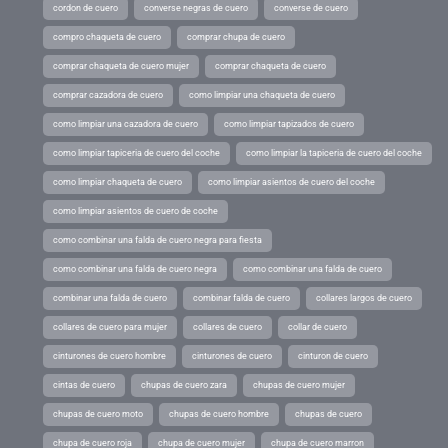
cordon de cuero
converse negras de cuero
converse de cuero
compro chaqueta de cuero
comprar chupa de cuero
comprar chaqueta de cuero mujer
comprar chaqueta de cuero
comprar cazadora de cuero
como limpiar una chaqueta de cuero
como limpiar una cazadora de cuero
como limpiar tapizados de cuero
como limpiar tapiceria de cuero del coche
como limpiar la tapiceria de cuero del coche
como limpiar chaqueta de cuero
como limpiar asientos de cuero del coche
como limpiar asientos de cuero de coche
como combinar una falda de cuero negra para fiesta
como combinar una falda de cuero negra
como combinar una falda de cuero
combinar una falda de cuero
combinar falda de cuero
collares largos de cuero
collares de cuero para mujer
collares de cuero
collar de cuero
cinturones de cuero hombre
cinturones de cuero
cinturon de cuero
cintas de cuero
chupas de cuero zara
chupas de cuero mujer
chupas de cuero moto
chupas de cuero hombre
chupas de cuero
chupa de cuero roja
chupa de cuero mujer
chupa de cuero marron