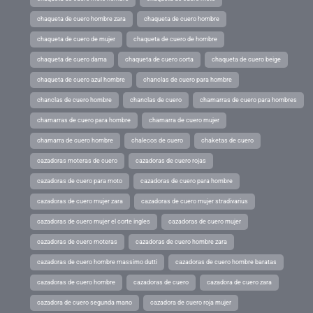
chaqueta de cuero hombre zara
chaqueta de cuero hombre
chaqueta de cuero de mujer
chaqueta de cuero de hombre
chaqueta de cuero dama
chaqueta de cuero corta
chaqueta de cuero beige
chaqueta de cuero azul hombre
chanclas de cuero para hombre
chanclas de cuero hombre
chanclas de cuero
chamarras de cuero para hombres
chamarras de cuero para hombre
chamarra de cuero mujer
chamarra de cuero hombre
chalecos de cuero
chaketas de cuero
cazadoras moteras de cuero
cazadoras de cuero rojas
cazadoras de cuero para moto
cazadoras de cuero para hombre
cazadoras de cuero mujer zara
cazadoras de cuero mujer stradivarius
cazadoras de cuero mujer el corte ingles
cazadoras de cuero mujer
cazadoras de cuero moteras
cazadoras de cuero hombre zara
cazadoras de cuero hombre massimo dutti
cazadoras de cuero hombre baratas
cazadoras de cuero hombre
cazadoras de cuero
cazadora de cuero zara
cazadora de cuero segunda mano
cazadora de cuero roja mujer