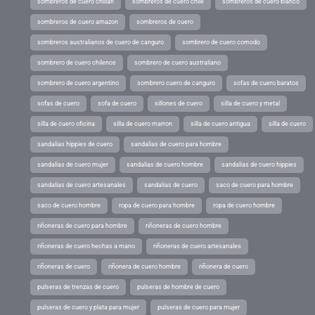
sombreros de cuero chillán
sombreros de cuero chile
sombreros de cuero blanco
sombreros de cuero amazon
sombreros de cuero
sombreros australianos de cuero de canguro
sombrero de cuero comodo
sombrero de cuero chilenos
sombrero de cuero australiano
sombrero de cuero argentino
sombrero cuero de canguro
sofas de cuero baratos
sofas de cuero
sofa de cuero
sillones de cuero
silla de cuero y metal
silla de cuero oficina
silla de cuero marron
silla de cuero antigua
silla de cuero
sandalias hippies de cuero
sandalias de cuero para hombre
sandalias de cuero mujer
sandalias de cuero hombre
sandalias de cuero hippies
sandalias de cuero artesanales
sandalias de cuero
saco de cuero para hombre
saco de cuero hombre
ropa de cuero para hombre
ropa de cuero hombre
riñoneras de cuero para hombre
riñoneras de cuero hombre
riñoneras de cuero hechas a mano
riñoneras de cuero artesanales
riñoneras de cuero
riñonera de cuero hombre
riñonera de cuero
pulseras de trenzas de cuero
pulseras de hombre de cuero
pulseras de cuero y plata para mujer
pulseras de cuero para mujer