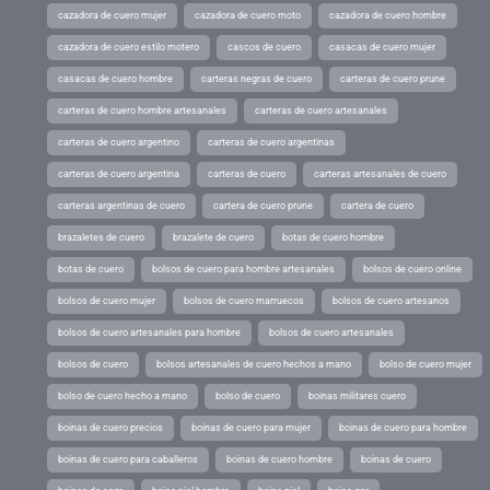
cazadora de cuero mujer
cazadora de cuero moto
cazadora de cuero hombre
cazadora de cuero estilo motero
cascos de cuero
casacas de cuero mujer
casacas de cuero hombre
carteras negras de cuero
carteras de cuero prune
carteras de cuero hombre artesanales
carteras de cuero artesanales
carteras de cuero argentino
carteras de cuero argentinas
carteras de cuero argentina
carteras de cuero
carteras artesanales de cuero
carteras argentinas de cuero
cartera de cuero prune
cartera de cuero
brazaletes de cuero
brazalete de cuero
botas de cuero hombre
botas de cuero
bolsos de cuero para hombre artesanales
bolsos de cuero online
bolsos de cuero mujer
bolsos de cuero marruecos
bolsos de cuero artesanos
bolsos de cuero artesanales para hombre
bolsos de cuero artesanales
bolsos de cuero
bolsos artesanales de cuero hechos a mano
bolso de cuero mujer
bolso de cuero hecho a mano
bolso de cuero
boinas militares cuero
boinas de cuero precios
boinas de cuero para mujer
boinas de cuero para hombre
boinas de cuero para caballeros
boinas de cuero hombre
boinas de cuero