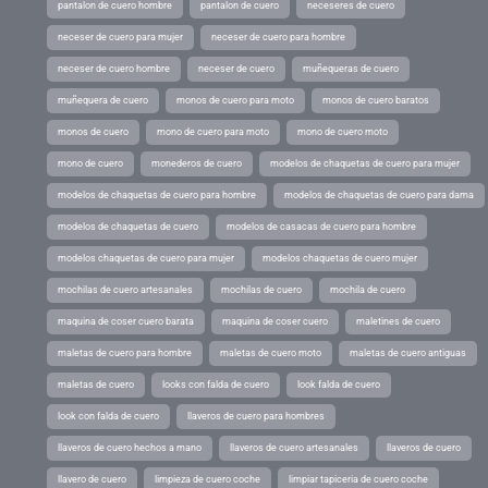
pantalon de cuero hombre
pantalon de cuero
neceseres de cuero
neceser de cuero para mujer
neceser de cuero para hombre
neceser de cuero hombre
neceser de cuero
muñequeras de cuero
muñequera de cuero
monos de cuero para moto
monos de cuero baratos
monos de cuero
mono de cuero para moto
mono de cuero moto
mono de cuero
monederos de cuero
modelos de chaquetas de cuero para mujer
modelos de chaquetas de cuero para hombre
modelos de chaquetas de cuero para dama
modelos de chaquetas de cuero
modelos de casacas de cuero para hombre
modelos chaquetas de cuero para mujer
modelos chaquetas de cuero mujer
mochilas de cuero artesanales
mochilas de cuero
mochila de cuero
maquina de coser cuero barata
maquina de coser cuero
maletines de cuero
maletas de cuero para hombre
maletas de cuero moto
maletas de cuero antiguas
maletas de cuero
looks con falda de cuero
look falda de cuero
look con falda de cuero
llaveros de cuero para hombres
llaveros de cuero hechos a mano
llaveros de cuero artesanales
llaveros de cuero
llavero de cuero
limpieza de cuero coche
limpiar tapiceria de cuero coche