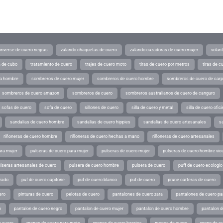
converse de cuero negras
zalando chaquetas de cuero
zalando cazadoras de cuero mujer
volan
a de cubo
tratamiento de cuero
trajes de cuero moto
tiras de cuero por metros
tiras de c
ra hombre
sombreros de cuero mujer
sombreros de cuero hombre
sombreros de cuero de car
sombreros de cuero amazon
sombreros de cuero
sombreros australianos de cuero de canguro
sofas de cuero
sofa de cuero
sillones de cuero
silla de cuero y metal
silla de cuero ofic
sandalias de cuero hombre
sandalias de cuero hippies
sandalias de cuero artesanales
s
riñoneras de cuero hombre
riñoneras de cuero hechas a mano
riñoneras de cuero artesanales
ara mujer
pulseras de cuero para mujer
pulseras de cuero mujer
pulseras de cuero hombre vic
lseras artesanales de cuero
pulsera de cuero hombre
pulsera de cuero
puff de cuero ecologic
rado
puf de cuero capitone
puf de cuero blanco
puf de cuero
prune carteras de cuero
ero
pinturas de cuero
pelotas de cuero
pantalones de cuero zara
pantalones de cuero p
o
pantalon de cuero negro
pantalon de cuero mujer
pantalon de cuero hombre
pantalon d
 cuero
monos de cuero para moto
monos de cuero baratos
monos de cuero
mono de cu