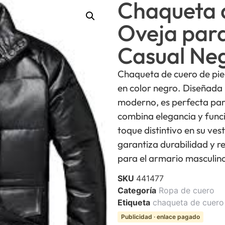
Chaqueta 
Oveja par
Casual Ne
Chaqueta de cuero de piel
en color negro. Diseñada
moderno, es perfecta par
combina elegancia y funci
toque distintivo en su ves
garantiza durabilidad y re
para el armario masculin
SKU
441477
Categoría
Ropa de cuero
Etiqueta
chaqueta de cuer
Publicidad · enlace pagado