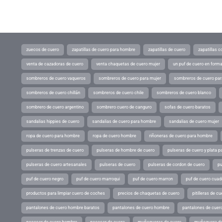
zuecos de cuero
zapatillas de cuero para hombre
zapatillas de cuero
zapatillas 
venta de cazadoras de cuero
venta chaquetas de cuero mujer
un puf de cuero en form
sombreros de cuero vaqueros
sombreros de cuero para mujer
sombreros de cuero pa
sombreros de cuero chillán
sombreros de cuero chile
sombreros de cuero blanco
sombrero de cuero argentino
sombrero cuero de canguro
sofas de cuero baratos
sandalias hippies de cuero
sandalias de cuero para hombre
sandalias de cuero mujer
ropa de cuero para hombre
ropa de cuero hombre
riñoneras de cuero para hombre
pulseras de trenzas de cuero
pulseras de hombre de cuero
pulseras de cuero y plata p
pulseras de cuero artesanales
pulseras de cuero
pulseras de cordon de cuero
pu
puf de cuero negro
puf de cuero marroqui
puf de cuero marron
puf de cuero cuad
productos para limpiar cuero de coches
precios de chaquetas de cuero
pitilleras de cu
pantalones de cuero hombre baratos
pantalones de cuero hombre
pantalones de cuer
neceser de cuero hombre
neceser de cuero
muñequeras de cuero
muñequera de