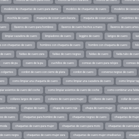
modelos de chaquetas de cuero para dama
modelos de chaquetas de cuero
modelos de casaca
mochila de cuero
maquina de coser cuero barata
maquina de coser cuero
maletines de 
cuero
llaveros de cuero para hombres
llaveros de cuero hechos a mano
llaveros de cuero arte
limpiar cazadora de cuero
limpiadores de cuero
leggins de cuero
latigos de cuero
la
 con chaquetas de cuero
hombres con chaqueta de cuero
hombre con chaqueta de cuero
hil
 de cuero
faldas de cuero zara
faldas de cuero negras
faldas de cuero
falda tubo de cuer
cuero de pu
cuero de la pu
cuchillos de cuero
correas de cuero para relojes
correas de
a colgantes
cordon de cuero con cierre de plata
cordon de cuero
converse negras de cuero
uero
como limpiar una chaqueta de cuero
como limpiar una cazadora de cuero
como limpiar ta
iar asientos de cuero del coche
como limpiar asientos de cuero de coche
como combinar una falda 
ro
collares largos de cuero
collares de cuero para mujer
collares de cuero
collar de cuer
cuero hombre
chupas de cuero
chupa de cuero roja
chupa de cuero mujer
chupa de cuer
es de cuero
chaquetas para hombre de cuero
chaquetas negras de cuero
chaquetas de mujer
e moda
chaquetas de cuero para mujer
chaquetas de cuero para moto
chaquetas de cuero par
de cuero negra
chaquetas de cuero mujer zara
chaquetas de cuero mujer stradivarius
chaquet