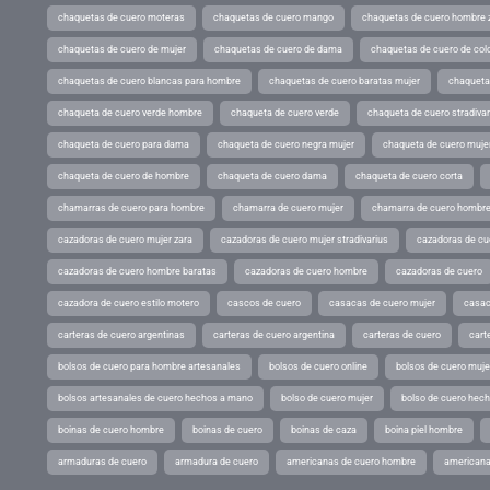
chaquetas de cuero moteras
chaquetas de cuero mango
chaquetas de cuero hombre 
chaquetas de cuero de mujer
chaquetas de cuero de dama
chaquetas de cuero de col
chaquetas de cuero blancas para hombre
chaquetas de cuero baratas mujer
chaqueta
chaqueta de cuero verde hombre
chaqueta de cuero verde
chaqueta de cuero stradivar
chaqueta de cuero para dama
chaqueta de cuero negra mujer
chaqueta de cuero mujer
chaqueta de cuero de hombre
chaqueta de cuero dama
chaqueta de cuero corta
chamarras de cuero para hombre
chamarra de cuero mujer
chamarra de cuero hombr
cazadoras de cuero mujer zara
cazadoras de cuero mujer stradivarius
cazadoras de cue
cazadoras de cuero hombre baratas
cazadoras de cuero hombre
cazadoras de cuero
cazadora de cuero estilo motero
cascos de cuero
casacas de cuero mujer
casac
carteras de cuero argentinas
carteras de cuero argentina
carteras de cuero
cart
bolsos de cuero para hombre artesanales
bolsos de cuero online
bolsos de cuero muje
bolsos artesanales de cuero hechos a mano
bolso de cuero mujer
bolso de cuero hec
boinas de cuero hombre
boinas de cuero
boinas de caza
boina piel hombre
armaduras de cuero
armadura de cuero
americanas de cuero hombre
americana