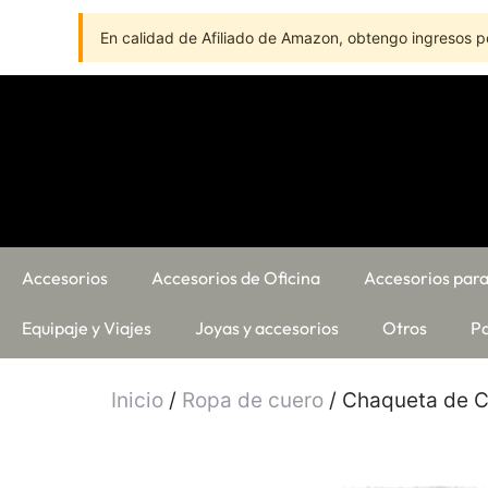
En calidad de Afiliado de Amazon, obtengo ingresos po
Accesorios
Accesorios de Oficina
Accesorios para
Equipaje y Viajes
Joyas y accesorios
Otros
Pa
Inicio
/
Ropa de cuero
/ Chaqueta de C