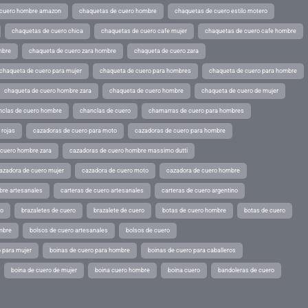
 cuero hombre amazon
chaquetas de cuero hombre
chaquetas de cuero estilo motero
chaquetas de cuero chica
chaquetas de cuero cafe mujer
chaquetas de cuero cafe hombre
mbre
chaqueta de cuero zara hombre
chaqueta de cuero zara
chaqueta de cuero para mujer
chaqueta de cuero para hombres
chaqueta de cuero para hombre
chaqueta de cuero hombre zara
chaqueta de cuero hombre
chaqueta de cuero de mujer
nclas de cuero hombre
chanclas de cuero
chamarras de cuero para hombres
 rojas
cazadoras de cuero para moto
cazadoras de cuero para hombre
 cuero hombre zara
cazadoras de cuero hombre massimo dutti
azadora de cuero mujer
cazadora de cuero moto
cazadora de cuero hombre
bre artesanales
carteras de cuero artesanales
carteras de cuero argentino
ro
brazaletes de cuero
brazalete de cuero
botas de cuero hombre
botas de cuero
mbre
bolsos de cuero artesanales
bolsos de cuero
 para mujer
boinas de cuero para hombre
boinas de cuero para caballeros
boina de cuero de mujer
boina cuero hombre
boina cuero
bandoleras de cuero