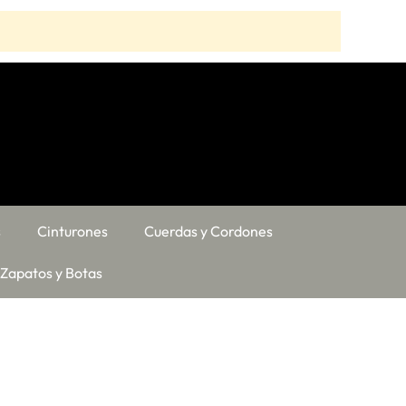
s
Cinturones
Cuerdas y Cordones
Zapatos y Botas