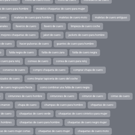
s de cuero para hombre
modelos chaquetas de cuero para mujer
cuero
maletas de cuero para hombre
maletas de cuero moto
maletas de cuero antiguas
sanales
llaveros de cuero
llavero de cuero
limpieza de cuero coche
s mejores chaquetas de cuero
jaket de cuero
jackets de cuero para hombre
o de cuero
hacer pulseras de cuero
guantes de cuero para hombre
o
falda negra de cuero
falda de cuero zara
falda de cuero negra
 cuero para reloj
correas de cuero
correa de cuero para reloj
converse de cuero
compro chaqueta de cuero
comprar chupa de cuero
pizados de cuero
como limpiar tapiceria de cuero del coche
de cuero negra para fiesta
como combinar una falda de cuero negra
o
cinturones de cuero hombre
cinturones de cuero
cinturon de cuero
cintas de cuero
o marron
chupa de cuero
chumpas de cuero para hombre
chquetas de cuero
 de cuero
chaquetas de cuero verde
chaquetas de cuero sintetico para mujer
a hombres
chaquetas de cuero para hombre
chaquetas de cuero negro mujer
as de cuero mujer cortas
chaquetas de cuero mujer
chaquetas de cuero moto