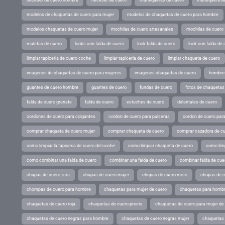
modelos de chaquetas de cuero para mujer
modelos de chaquetas de cuero para hombre
modelos chaquetas de cuero mujer
mochilas de cuero artesanales
mochilas de cuero
maletas de cuero
looks con falda de cuero
look falda de cuero
look con falda de 
limpiar tapiceria de cuero coche
limpiar tapiceria de cuero
limpiar chaqueta de cuero
imagenes de chaquetas de cuero para mujeres
imagenes chaquetas de cuero
hombres
guantes de cuero hombre
guantes de cuero
fundas de cuero
fotos de chaquetas
falda de cuero granate
falda de cuero
estuches de cuero
delantales de cuero
cordones de cuero para colgantes
cordon de cuero para pulseras
cordon de cuero par
comprar chaqueta de cuero mujer
comprar chaqueta de cuero
comprar cazadora de c
como limpiar la tapiceria de cuero del coche
como limpiar chaqueta de cuero
como limp
como combinar una falda de cuero
combinar una falda de cuero
combinar falda de cue
chupas de cuero zara
chupas de cuero mujer
chupas de cuero moto
chupas de 
chompas de cuero para hombre
chaquetas para mujer de cuero
chaquetas para hombr
chaquetas de cuero roja
chaquetas de cuero precio
chaquetas de cuero para mujer d
chaquetas de cuero negras para hombre
chaquetas de cuero negras mujer
chaquetas 