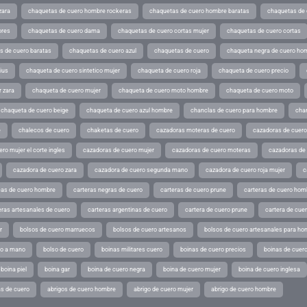
zara
chaquetas de cuero hombre rockeras
chaquetas de cuero hombre baratas
chaquetas de
ores
chaquetas de cuero dama
chaquetas de cuero cortas mujer
chaquetas de cuero cortas
s de cuero baratas
chaquetas de cuero azul
chaquetas de cuero
chaqueta negra de cuero ho
ius
chaqueta de cuero sintetico mujer
chaqueta de cuero roja
chaqueta de cuero precio
 zara
chaqueta de cuero mujer
chaqueta de cuero moto hombre
chaqueta de cuero moto
chaqueta de cuero beige
chaqueta de cuero azul hombre
chanclas de cuero para hombre
cha
e
chalecos de cuero
chaketas de cuero
cazadoras moteras de cuero
cazadoras de cuero
ro mujer el corte ingles
cazadoras de cuero mujer
cazadoras de cuero moteras
cazadoras de
cazadora de cuero zara
cazadora de cuero segunda mano
cazadora de cuero roja mujer
c
as de cuero hombre
carteras negras de cuero
carteras de cuero prune
carteras de cuero hom
eras artesanales de cuero
carteras argentinas de cuero
cartera de cuero prune
cartera de cue
r
bolsos de cuero marruecos
bolsos de cuero artesanos
bolsos de cuero artesanales para ho
ho a mano
bolso de cuero
boinas militares cuero
boinas de cuero precios
boinas de cuero
boina piel
boina gar
boina de cuero negra
boina de cuero mujer
boina de cuero inglesa
s de cuero
abrigos de cuero hombre
abrigo de cuero mujer
abrigo de cuero hombre