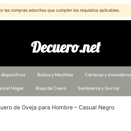
r las compras adscritas que cumplen los requisitos aplicables.
Decuero.net
 dispositivos
Bolsos y Mochilas
Carteras y monedero
ra el Hogar
Ropa de Cuero
Sombreros y Gorras
uero de Oveja para Hombre – Casual Negro