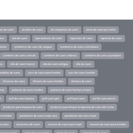
tes de cuero
vestidos de cuero
ver chaquetas de cuero
venta de cuero por metro
uero
tela de cuero
tejer pulseras de cuero
tapicerias de cuero
tapicería de cuero
pincho
sombreros de cuero de canguro
sombreros de cuero colombiano
sombrero de cuero comodo
sombrero de cuero chilenos
sombrero de cuero australiano
ina
silla de cuero marron
silla de cuero antigua
silla de cuero
andalias de cuero
saco de cuero para hombre
saco de cuero hombre
riñoneras de cuero
riñonera de cuero hombre
riñonera de cuero
eroy
pulseras de cuero hombre
pulseras de cuero hechas a mano
o
puff de cuero baratos
puff cuero gris
puff baul cuero
puf de cuero precio
productos para limpieza de cuero
productos para limpiar la tapiceria de cuero del coche
ara hombre
pantalones de cuero mujer zara
pantalones de cuero mujer
e cuero
neceseres de cuero
neceser de cuero para mujer
neceser de cuero para hombre
ero para moto
mono de cuero moto
mono de cuero
monederos de cuero