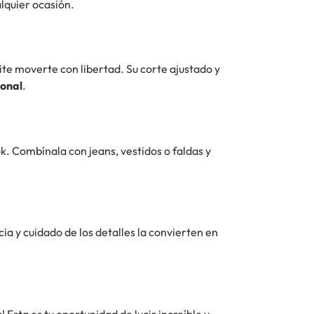
lquier ocasión.
te moverte con libertad. Su corte ajustado y
sonal
.
ok. Combínala con jeans, vestidos o faldas y
ia y cuidado de los detalles la convierten en
 Esta es tu oportunidad de lucir increíble y