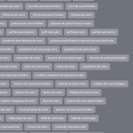
andalias de cuero
saco de cuero para hombre
saco de cuero hombre
riñoneras de cuero
riñonera de cuero hombre
riñonera de cuero
eroy
pulseras de cuero hombre
pulseras de cuero hechas a mano
o
puff de cuero baratos
puff cuero gris
puff baul cuero
puf de cuero precio
productos para limpieza de cuero
productos para limpiar la tapiceria de cuero del coche
ara hombre
pantalones de cuero mujer zara
pantalones de cuero mujer
e cuero
neceseres de cuero
neceser de cuero para mujer
neceser de cuero para hombre
ero para moto
mono de cuero moto
mono de cuero
monederos de cuero
s de cuero para hombre
modelos chaquetas de cuero para mujer
cuero
maletas de cuero para hombre
maletas de cuero moto
maletas de cuero antiguas
sanales
llaveros de cuero
llavero de cuero
limpieza de cuero coche
s mejores chaquetas de cuero
jaket de cuero
jackets de cuero para hombre
o de cuero
hacer pulseras de cuero
guantes de cuero para hombre
o
falda negra de cuero
falda de cuero zara
falda de cuero negra
 cuero para reloj
correas de cuero
correa de cuero para reloj