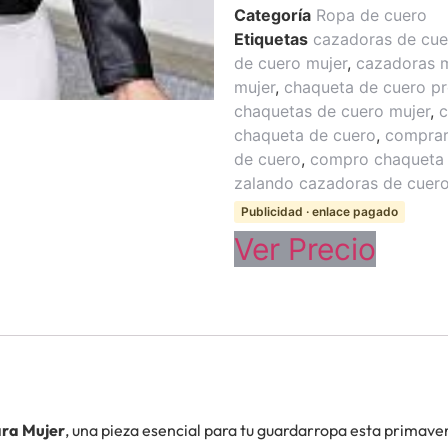
Categoría
Ropa de cuero
Etiquetas
cazadoras de cue
de cuero mujer
,
cazadoras 
mujer
,
chaqueta de cuero pr
chaquetas de cuero mujer
,
c
chaqueta de cuero
,
comprar
de cuero
,
compro chaqueta 
zalando cazadoras de cuero
Publicidad · enlace pagado
Ver Precio
ara Mujer
, una pieza esencial para tu guardarropa esta primav