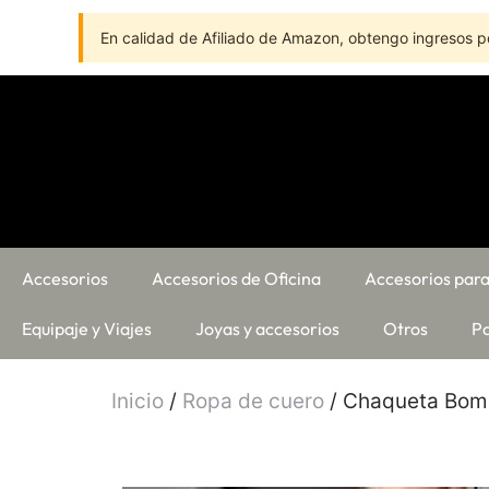
En calidad de Afiliado de Amazon, obtengo ingresos po
Accesorios
Accesorios de Oficina
Accesorios para
Equipaje y Viajes
Joyas y accesorios
Otros
Pa
Inicio
/
Ropa de cuero
/ Chaqueta Bomb