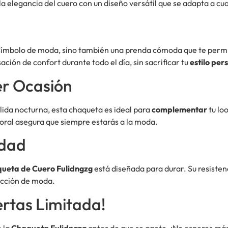
a elegancia del cuero con un diseño versátil que se adapta a cua
 símbolo de moda, sino también una prenda cómoda que te permi
ación de confort durante todo el día, sin sacrificar tu
estilo per
er Ocasión
alida nocturna, esta chaqueta es ideal para
complementar
tu lo
oral asegura que siempre estarás a la moda.
idad
ueta de Cuero Fulidngzg
está diseñada para durar. Su resistenc
lección de moda.
ertas Limitada!
n la
Chaqueta Fulidngzg
antes de que se agote. ¡No esperes más!