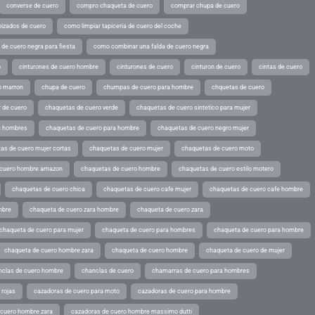
converse de cuero
compro chaqueta de cuero
comprar chupa de cuero
pizados de cuero
como limpiar tapiceria de cuero del coche
de cuero negra para fiesta
como combinar una falda de cuero negra
o
cinturones de cuero hombre
cinturones de cuero
cinturon de cuero
cintas de cuero
o marron
chupa de cuero
chumpas de cuero para hombre
chquetas de cuero
 de cuero
chaquetas de cuero verde
chaquetas de cuero sintetico para mujer
a hombres
chaquetas de cuero para hombre
chaquetas de cuero negro mujer
as de cuero mujer cortas
chaquetas de cuero mujer
chaquetas de cuero moto
 cuero hombre amazon
chaquetas de cuero hombre
chaquetas de cuero estilo motero
chaquetas de cuero chica
chaquetas de cuero cafe mujer
chaquetas de cuero cafe hombre
mbre
chaqueta de cuero zara hombre
chaqueta de cuero zara
chaqueta de cuero para mujer
chaqueta de cuero para hombres
chaqueta de cuero para hombre
chaqueta de cuero hombre zara
chaqueta de cuero hombre
chaqueta de cuero de mujer
nclas de cuero hombre
chanclas de cuero
chamarras de cuero para hombres
 rojas
cazadoras de cuero para moto
cazadoras de cuero para hombre
 cuero hombre zara
cazadoras de cuero hombre massimo dutti