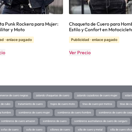
a Punk Rockera para Mujer:
Chaqueta de Cuero para Hom
ilitar y Moto
Estilo y Confort en Motociclet
ad · enlace pagado
Publicidad · enlace pagado
cio
Ver Precio
converse de cuero negras
zalando chaquetas de cuero
zalando cazadoras de cuero mujer
volan
a de cubo
tratamiento de cuero
trajes de cuero moto
tiras de cuero por metros
tiras de c
ra hombre
sombreros de cuero mujer
sombreros de cuero hombre
sombreros de cuero de car
sombreros de cuero amazon
sombreros de cuero
sombreros australianos de cuero de canguro
sofas de cuero
sofa de cuero
sillones de cuero
silla de cuero y metal
silla de cuero ofic