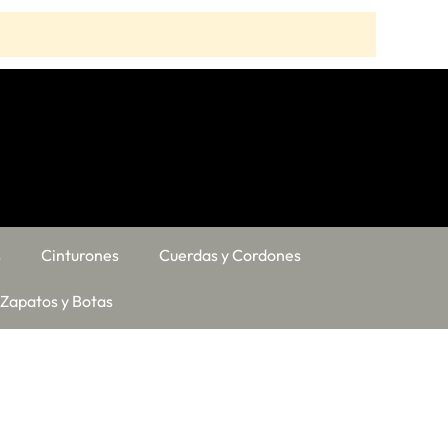
s
Cinturones
Cuerdas y Cordones
Zapatos y Botas