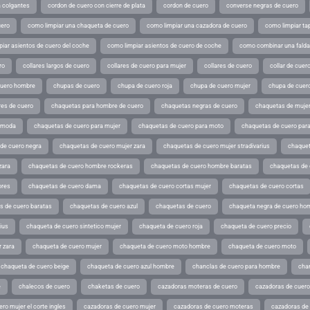
a colgantes
cordon de cuero con cierre de plata
cordon de cuero
converse negras de cuero
uero
como limpiar una chaqueta de cuero
como limpiar una cazadora de cuero
como limpiar ta
iar asientos de cuero del coche
como limpiar asientos de cuero de coche
como combinar una falda 
ro
collares largos de cuero
collares de cuero para mujer
collares de cuero
collar de cuer
cuero hombre
chupas de cuero
chupa de cuero roja
chupa de cuero mujer
chupa de cuer
es de cuero
chaquetas para hombre de cuero
chaquetas negras de cuero
chaquetas de mujer
e moda
chaquetas de cuero para mujer
chaquetas de cuero para moto
chaquetas de cuero par
de cuero negra
chaquetas de cuero mujer zara
chaquetas de cuero mujer stradivarius
chaquet
zara
chaquetas de cuero hombre rockeras
chaquetas de cuero hombre baratas
chaquetas de
ores
chaquetas de cuero dama
chaquetas de cuero cortas mujer
chaquetas de cuero cortas
s de cuero baratas
chaquetas de cuero azul
chaquetas de cuero
chaqueta negra de cuero ho
ius
chaqueta de cuero sintetico mujer
chaqueta de cuero roja
chaqueta de cuero precio
 zara
chaqueta de cuero mujer
chaqueta de cuero moto hombre
chaqueta de cuero moto
chaqueta de cuero beige
chaqueta de cuero azul hombre
chanclas de cuero para hombre
cha
e
chalecos de cuero
chaketas de cuero
cazadoras moteras de cuero
cazadoras de cuero
ro mujer el corte ingles
cazadoras de cuero mujer
cazadoras de cuero moteras
cazadoras de