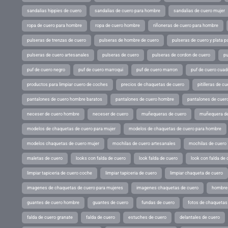
sandalias hippies de cuero
sandalias de cuero para hombre
sandalias de cuero mujer
ropa de cuero para hombre
ropa de cuero hombre
riñoneras de cuero para hombre
pulseras de trenzas de cuero
pulseras de hombre de cuero
pulseras de cuero y plata p
pulseras de cuero artesanales
pulseras de cuero
pulseras de cordon de cuero
pu
puf de cuero negro
puf de cuero marroqui
puf de cuero marron
puf de cuero cuad
productos para limpiar cuero de coches
precios de chaquetas de cuero
pitilleras de cu
pantalones de cuero hombre baratos
pantalones de cuero hombre
pantalones de cuer
neceser de cuero hombre
neceser de cuero
muñequeras de cuero
muñequera de
modelos de chaquetas de cuero para mujer
modelos de chaquetas de cuero para hombre
modelos chaquetas de cuero mujer
mochilas de cuero artesanales
mochilas de cuero
maletas de cuero
looks con falda de cuero
look falda de cuero
look con falda de 
limpiar tapiceria de cuero coche
limpiar tapiceria de cuero
limpiar chaqueta de cuero
imagenes de chaquetas de cuero para mujeres
imagenes chaquetas de cuero
hombres
guantes de cuero hombre
guantes de cuero
fundas de cuero
fotos de chaquetas
falda de cuero granate
falda de cuero
estuches de cuero
delantales de cuero