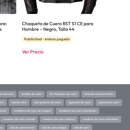
bre:
Chaqueta de Cuero RST S1 CE para
a
Hombre – Negro, Talla 44
Publicidad · enlace pagado
Ver Precio
tes de cuero
vestidos de cuero
ver chaquetas de cuero
venta de cuero por metro
uero
tela de cuero
tejer pulseras de cuero
tapicerias de cuero
tapicería de cuero
pincho
sombreros de cuero de canguro
sombreros de cuero colombiano
sombrero de cuero comodo
sombrero de cuero chilenos
sombrero de cuero australiano
ina
silla de cuero marron
silla de cuero antigua
silla de cuero