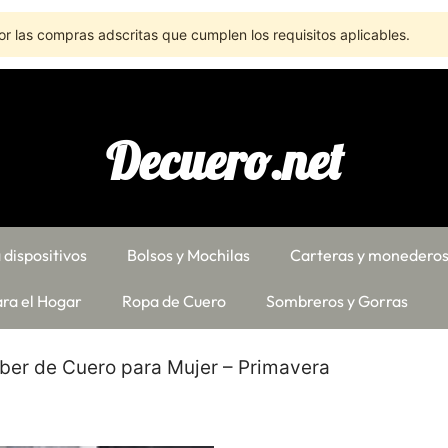
r las compras adscritas que cumplen los requisitos aplicables.
Decuero.net
 dispositivos
Bolsos y Mochilas
Carteras y monedero
ra el Hogar
Ropa de Cuero
Sombreros y Gorras
er de Cuero para Mujer – Primavera