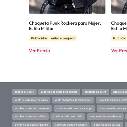
Chaqueta Punk Rockera para Mujer:
Chaquet
Estilo Militar
Estilo M
Publicidad · enlace pagado
Publicid
Ver Precio
Ver Pre
zuecos de cuero
zapatillas de cuero para hombre
zapatillas de cuero
zapatillas 
venta de cazadoras de cuero
venta chaquetas de cuero mujer
un puf de cuero en form
sombreros de cuero vaqueros
sombreros de cuero para mujer
sombreros de cuero pa
sombreros de cuero chillán
sombreros de cuero chile
sombreros de cuero blanco
sombrero de cuero argentino
sombrero cuero de canguro
sofas de cuero baratos