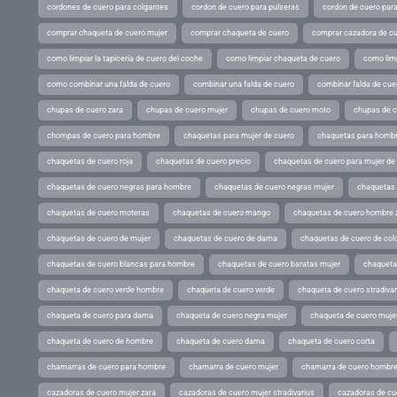
cordones de cuero para colgantes
cordon de cuero para pulseras
cordon de cuero par
comprar chaqueta de cuero mujer
comprar chaqueta de cuero
comprar cazadora de c
como limpiar la tapiceria de cuero del coche
como limpiar chaqueta de cuero
como limp
como combinar una falda de cuero
combinar una falda de cuero
combinar falda de cue
chupas de cuero zara
chupas de cuero mujer
chupas de cuero moto
chupas de 
chompas de cuero para hombre
chaquetas para mujer de cuero
chaquetas para hombr
chaquetas de cuero roja
chaquetas de cuero precio
chaquetas de cuero para mujer d
chaquetas de cuero negras para hombre
chaquetas de cuero negras mujer
chaquetas 
chaquetas de cuero moteras
chaquetas de cuero mango
chaquetas de cuero hombre 
chaquetas de cuero de mujer
chaquetas de cuero de dama
chaquetas de cuero de col
chaquetas de cuero blancas para hombre
chaquetas de cuero baratas mujer
chaqueta
chaqueta de cuero verde hombre
chaqueta de cuero verde
chaqueta de cuero stradivar
chaqueta de cuero para dama
chaqueta de cuero negra mujer
chaqueta de cuero mujer
chaqueta de cuero de hombre
chaqueta de cuero dama
chaqueta de cuero corta
chamarras de cuero para hombre
chamarra de cuero mujer
chamarra de cuero hombr
cazadoras de cuero mujer zara
cazadoras de cuero mujer stradivarius
cazadoras de cue