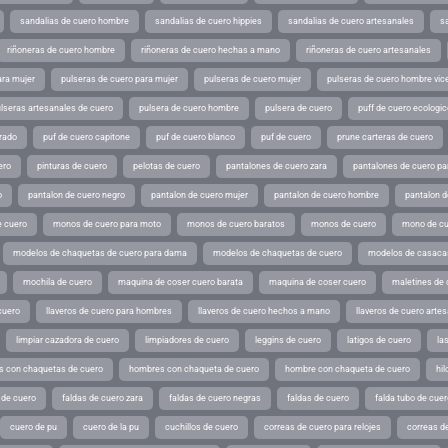
sandalias de cuero hombre
sandalias de cuero hippies
sandalias de cuero artesanales
s
riñoneras de cuero hombre
riñoneras de cuero hechas a mano
riñoneras de cuero artesanales
ara mujer
pulseras de cuero para mujer
pulseras de cuero mujer
pulseras de cuero hombre vic
lseras artesanales de cuero
pulsera de cuero hombre
pulsera de cuero
puff de cuero ecologic
rado
puf de cuero capitone
puf de cuero blanco
puf de cuero
prune carteras de cuero
ero
pinturas de cuero
pelotas de cuero
pantalones de cuero zara
pantalones de cuero p
o
pantalon de cuero negro
pantalon de cuero mujer
pantalon de cuero hombre
pantalon d
 cuero
monos de cuero para moto
monos de cuero baratos
monos de cuero
mono de cu
modelos de chaquetas de cuero para dama
modelos de chaquetas de cuero
modelos de casaca
mochila de cuero
maquina de coser cuero barata
maquina de coser cuero
maletines de 
cuero
llaveros de cuero para hombres
llaveros de cuero hechos a mano
llaveros de cuero arte
limpiar cazadora de cuero
limpiadores de cuero
leggins de cuero
latigos de cuero
la
 con chaquetas de cuero
hombres con chaqueta de cuero
hombre con chaqueta de cuero
hil
 de cuero
faldas de cuero zara
faldas de cuero negras
faldas de cuero
falda tubo de cuer
cuero de pu
cuero de la pu
cuchillos de cuero
correas de cuero para relojes
correas de