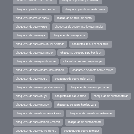
chompas de cuero para hombre
chaquetas para mujer de cuero
chaquetas para hombres de cuero
chaquetas para hombre de cuero
chaquetas negras de cuero
chaquetas de mujer de cuero
chaquetas de cuero verde
chaquetas de cuero sintetico para mujer
chaquetas de cuero roja
chaquetas de cuero precio
chaquetas de cuero para mujer de moda
chaquetas de cuero para mujer
chaquetas de cuero para moto
chaquetas de cuero para hombres
chaquetas de cuero para hombre
chaquetas de cuero negro mujer
chaquetas de cuero negras para hombre
chaquetas de cuero negras mujer
chaquetas de cuero negra
chaquetas de cuero mujer zara
chaquetas de cuero mujer stradivarius
chaquetas de cuero mujer cortas
chaquetas de cuero mujer
chaquetas de cuero moto
chaquetas de cuero moteras
chaquetas de cuero mango
chaquetas de cuero hombre zara
chaquetas de cuero hombre rockeras
chaquetas de cuero hombre baratas
chaquetas de cuero hombre amazon
chaquetas de cuero hombre
chaquetas de cuero estilo motero
chaquetas de cuero de mujer