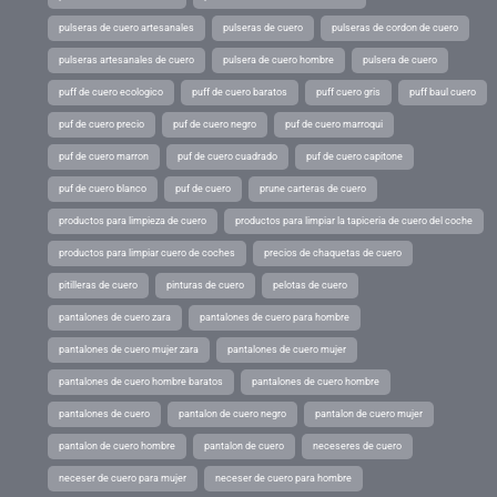
pulseras de cuero artesanales
pulseras de cuero
pulseras de cordon de cuero
pulseras artesanales de cuero
pulsera de cuero hombre
pulsera de cuero
puff de cuero ecologico
puff de cuero baratos
puff cuero gris
puff baul cuero
puf de cuero precio
puf de cuero negro
puf de cuero marroqui
puf de cuero marron
puf de cuero cuadrado
puf de cuero capitone
puf de cuero blanco
puf de cuero
prune carteras de cuero
productos para limpieza de cuero
productos para limpiar la tapiceria de cuero del coche
productos para limpiar cuero de coches
precios de chaquetas de cuero
pitilleras de cuero
pinturas de cuero
pelotas de cuero
pantalones de cuero zara
pantalones de cuero para hombre
pantalones de cuero mujer zara
pantalones de cuero mujer
pantalones de cuero hombre baratos
pantalones de cuero hombre
pantalones de cuero
pantalon de cuero negro
pantalon de cuero mujer
pantalon de cuero hombre
pantalon de cuero
neceseres de cuero
neceser de cuero para mujer
neceser de cuero para hombre