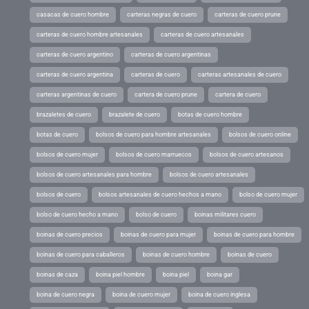
casacas de cuero hombre
carteras negras de cuero
carteras de cuero prune
carteras de cuero hombre artesanales
carteras de cuero artesanales
carteras de cuero argentino
carteras de cuero argentinas
carteras de cuero argentina
carteras de cuero
carteras artesanales de cuero
carteras argentinas de cuero
cartera de cuero prune
cartera de cuero
brazaletes de cuero
brazalete de cuero
botas de cuero hombre
botas de cuero
bolsos de cuero para hombre artesanales
bolsos de cuero online
bolsos de cuero mujer
bolsos de cuero marruecos
bolsos de cuero artesanos
bolsos de cuero artesanales para hombre
bolsos de cuero artesanales
bolsos de cuero
bolsos artesanales de cuero hechos a mano
bolso de cuero mujer
bolso de cuero hecho a mano
bolso de cuero
boinas militares cuero
boinas de cuero precios
boinas de cuero para mujer
boinas de cuero para hombre
boinas de cuero para caballeros
boinas de cuero hombre
boinas de cuero
boinas de caza
boina piel hombre
boina piel
boina gar
boina de cuero negra
boina de cuero mujer
boina de cuero inglesa