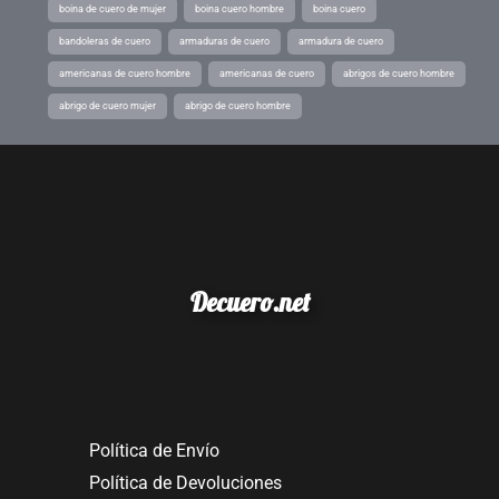
boina de cuero de mujer
boina cuero hombre
boina cuero
bandoleras de cuero
armaduras de cuero
armadura de cuero
americanas de cuero hombre
americanas de cuero
abrigos de cuero hombre
abrigo de cuero mujer
abrigo de cuero hombre
Decuero.net
Política de Envío
Política de Devoluciones