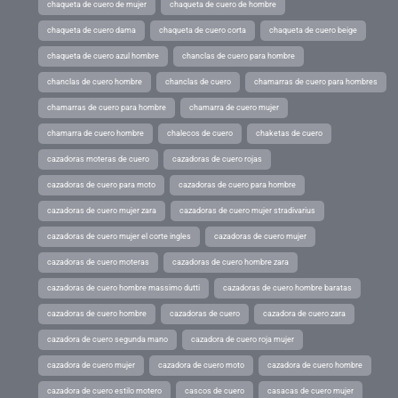
chaqueta de cuero de mujer
chaqueta de cuero de hombre
chaqueta de cuero dama
chaqueta de cuero corta
chaqueta de cuero beige
chaqueta de cuero azul hombre
chanclas de cuero para hombre
chanclas de cuero hombre
chanclas de cuero
chamarras de cuero para hombres
chamarras de cuero para hombre
chamarra de cuero mujer
chamarra de cuero hombre
chalecos de cuero
chaketas de cuero
cazadoras moteras de cuero
cazadoras de cuero rojas
cazadoras de cuero para moto
cazadoras de cuero para hombre
cazadoras de cuero mujer zara
cazadoras de cuero mujer stradivarius
cazadoras de cuero mujer el corte ingles
cazadoras de cuero mujer
cazadoras de cuero moteras
cazadoras de cuero hombre zara
cazadoras de cuero hombre massimo dutti
cazadoras de cuero hombre baratas
cazadoras de cuero hombre
cazadoras de cuero
cazadora de cuero zara
cazadora de cuero segunda mano
cazadora de cuero roja mujer
cazadora de cuero mujer
cazadora de cuero moto
cazadora de cuero hombre
cazadora de cuero estilo motero
cascos de cuero
casacas de cuero mujer