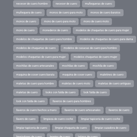
neceser de cuero hombre
neceser de cuero
muñequeras de cuero
muñequera de cuero
monos de cuero para moto
monos de cuero baratos
monos de cuero
mono de cuero para moto
mono de cuero moto
mono de cuero
monederos de cuero
modelos de chaquetas de cuero para mujer
modelos de chaquetas de cuero para hombre
modelos de chaquetas de cuero para dama
modelos de chaquetas de cuero
modelos de casacas de cuero para hombre
modelos chaquetas de cuero para mujer
modelos chaquetas de cuero mujer
mochilas de cuero artesanales
mochilas de cuero
mochila de cuero
maquina de coser cuero barata
maquina de coser cuero
maletines de cuero
maletas de cuero para hombre
maletas de cuero moto
maletas de cuero antiguas
maletas de cuero
looks con falda de cuero
look falda de cuero
look con falda de cuero
llaveros de cuero para hombres
llaveros de cuero hechos a mano
llaveros de cuero artesanales
llaveros de cuero
llavero de cuero
limpieza de cuero coche
limpiar tapiceria de cuero coche
limpiar tapiceria de cuero
limpiar chaqueta de cuero
limpiar cazadora de cuero
limpiadores de cuero
leggins de cuero
latigos de cuero