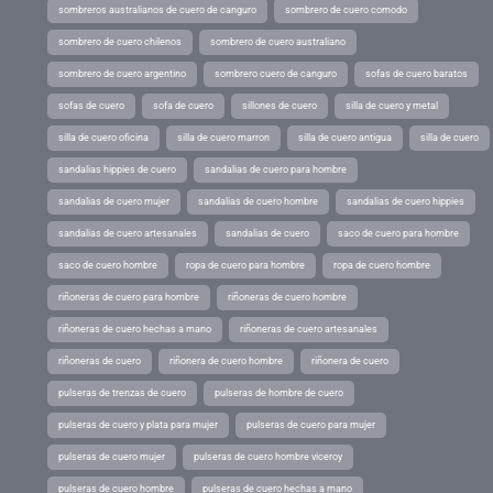
sombreros australianos de cuero de canguro
sombrero de cuero comodo
sombrero de cuero chilenos
sombrero de cuero australiano
sombrero de cuero argentino
sombrero cuero de canguro
sofas de cuero baratos
sofas de cuero
sofa de cuero
sillones de cuero
silla de cuero y metal
silla de cuero oficina
silla de cuero marron
silla de cuero antigua
silla de cuero
sandalias hippies de cuero
sandalias de cuero para hombre
sandalias de cuero mujer
sandalias de cuero hombre
sandalias de cuero hippies
sandalias de cuero artesanales
sandalias de cuero
saco de cuero para hombre
saco de cuero hombre
ropa de cuero para hombre
ropa de cuero hombre
riñoneras de cuero para hombre
riñoneras de cuero hombre
riñoneras de cuero hechas a mano
riñoneras de cuero artesanales
riñoneras de cuero
riñonera de cuero hombre
riñonera de cuero
pulseras de trenzas de cuero
pulseras de hombre de cuero
pulseras de cuero y plata para mujer
pulseras de cuero para mujer
pulseras de cuero mujer
pulseras de cuero hombre viceroy
pulseras de cuero hombre
pulseras de cuero hechas a mano