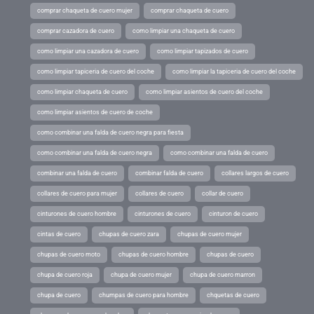
comprar chaqueta de cuero mujer
comprar chaqueta de cuero
comprar cazadora de cuero
como limpiar una chaqueta de cuero
como limpiar una cazadora de cuero
como limpiar tapizados de cuero
como limpiar tapiceria de cuero del coche
como limpiar la tapiceria de cuero del coche
como limpiar chaqueta de cuero
como limpiar asientos de cuero del coche
como limpiar asientos de cuero de coche
como combinar una falda de cuero negra para fiesta
como combinar una falda de cuero negra
como combinar una falda de cuero
combinar una falda de cuero
combinar falda de cuero
collares largos de cuero
collares de cuero para mujer
collares de cuero
collar de cuero
cinturones de cuero hombre
cinturones de cuero
cinturon de cuero
cintas de cuero
chupas de cuero zara
chupas de cuero mujer
chupas de cuero moto
chupas de cuero hombre
chupas de cuero
chupa de cuero roja
chupa de cuero mujer
chupa de cuero marron
chupa de cuero
chumpas de cuero para hombre
chquetas de cuero