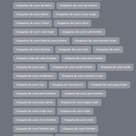
chaquetas de cuero de dama
chaquetas de cuero de colores
chaquetas de cuero dama
chaquetas de cuero cortas mujer
chaquetas de cuero cortas
chaquetas de cuero chica
chaquetas de cuero cafe mujer
chaquetas de cuero cafe hombre
chaquetas de cuero blancas para hombre
chaquetas de cuero baratas mujer
chaquetas de cuero baratas
chaquetas de cuero azul
chaquetas de cuero
chaqueta negra de cuero hombre
chaqueta de cuero zara hombre
chaqueta de cuero zara
chaqueta de cuero verde hombre
chaqueta de cuero verde
chaqueta de cuero stradivarius
chaqueta de cuero sintetico mujer
chaqueta de cuero roja
chaqueta de cuero precio
chaqueta de cuero para mujer
chaqueta de cuero para hombres
chaqueta de cuero para hombre
chaqueta de cuero para dama
chaqueta de cuero negra mujer
chaqueta de cuero mujer zara
chaqueta de cuero mujer
chaqueta de cuero moto hombre
chaqueta de cuero moto
chaqueta de cuero hombre zara
chaqueta de cuero hombre