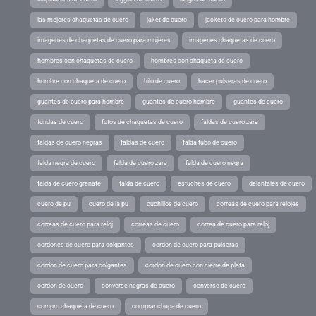
las mejores chaquetas de cuero
jaket de cuero
jackets de cuero para hombre
imagenes de chaquetas de cuero para mujeres
imagenes chaquetas de cuero
hombres con chaquetas de cuero
hombres con chaqueta de cuero
hombre con chaqueta de cuero
hilo de cuero
hacer pulseras de cuero
guantes de cuero para hombre
guantes de cuero hombre
guantes de cuero
fundas de cuero
fotos de chaquetas de cuero
faldas de cuero zara
faldas de cuero negras
faldas de cuero
falda tubo de cuero
falda negra de cuero
falda de cuero zara
falda de cuero negra
falda de cuero granate
falda de cuero
estuches de cuero
delantales de cuero
cuero de pu
cuero de la pu
cuchillos de cuero
correas de cuero para relojes
correas de cuero para reloj
correas de cuero
correa de cuero para reloj
cordones de cuero para colgantes
cordon de cuero para pulseras
cordon de cuero para colgantes
cordon de cuero con cierre de plata
cordon de cuero
converse negras de cuero
converse de cuero
compro chaqueta de cuero
comprar chupa de cuero