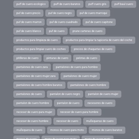
puff de cuero ecologico
puff de cuero baratos
puff cuero gris
puff baul cuero
puf de cuero precio
puf de cuero negro
puf de cuero marroqui
puf de cuero marron
puf de cuero cuadrado
puf de cuero capitone
puf de cuero blanco
puf de cuero
prune carteras de cuero
productos para limpieza de cuero
productos para limpiar la tapiceria de cuero del coche
productos para limpiar cuero de coches
precios de chaquetas de cuero
pitilleras de cuero
pinturas de cuero
pelotas de cuero
pantalones de cuero zara
pantalones de cuero para hombre
pantalones de cuero mujer zara
pantalones de cuero mujer
pantalones de cuero hombre baratos
pantalones de cuero hombre
pantalones de cuero
pantalon de cuero negro
pantalon de cuero mujer
pantalon de cuero hombre
pantalon de cuero
neceseres de cuero
neceser de cuero para mujer
neceser de cuero para hombre
neceser de cuero hombre
neceser de cuero
muñequeras de cuero
muñequera de cuero
monos de cuero para moto
monos de cuero baratos