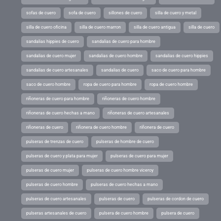
sofas de cuero
sofa de cuero
sillones de cuero
silla de cuero y metal
silla de cuero oficina
silla de cuero marron
silla de cuero antigua
silla de cuero
sandalias hippies de cuero
sandalias de cuero para hombre
sandalias de cuero mujer
sandalias de cuero hombre
sandalias de cuero hippies
sandalias de cuero artesanales
sandalias de cuero
saco de cuero para hombre
saco de cuero hombre
ropa de cuero para hombre
ropa de cuero hombre
riñoneras de cuero para hombre
riñoneras de cuero hombre
riñoneras de cuero hechas a mano
riñoneras de cuero artesanales
riñoneras de cuero
riñonera de cuero hombre
riñonera de cuero
pulseras de trenzas de cuero
pulseras de hombre de cuero
pulseras de cuero y plata para mujer
pulseras de cuero para mujer
pulseras de cuero mujer
pulseras de cuero hombre viceroy
pulseras de cuero hombre
pulseras de cuero hechas a mano
pulseras de cuero artesanales
pulseras de cuero
pulseras de cordon de cuero
pulseras artesanales de cuero
pulsera de cuero hombre
pulsera de cuero