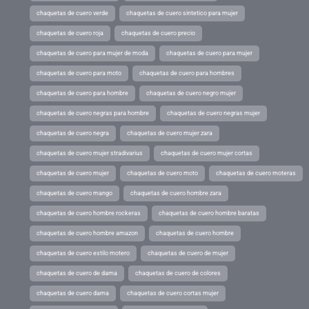
chaquetas de cuero verde
chaquetas de cuero sintetico para mujer
chaquetas de cuero roja
chaquetas de cuero precio
chaquetas de cuero para mujer de moda
chaquetas de cuero para mujer
chaquetas de cuero para moto
chaquetas de cuero para hombres
chaquetas de cuero para hombre
chaquetas de cuero negro mujer
chaquetas de cuero negras para hombre
chaquetas de cuero negras mujer
chaquetas de cuero negra
chaquetas de cuero mujer zara
chaquetas de cuero mujer stradivarius
chaquetas de cuero mujer cortas
chaquetas de cuero mujer
chaquetas de cuero moto
chaquetas de cuero moteras
chaquetas de cuero mango
chaquetas de cuero hombre zara
chaquetas de cuero hombre rockeras
chaquetas de cuero hombre baratas
chaquetas de cuero hombre amazon
chaquetas de cuero hombre
chaquetas de cuero estilo motero
chaquetas de cuero de mujer
chaquetas de cuero de dama
chaquetas de cuero de colores
chaquetas de cuero dama
chaquetas de cuero cortas mujer