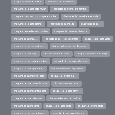
chaquetas de cuero cortas
chaquetas de cuero chica
chaquetas de cuero cafe mujer
chaquetas de cuero cafe hombre
chaquetas de cuero blancas para hombre
chaquetas de cuero baratas mujer
chaquetas de cuero baratas
chaquetas de cuero azul
chaquetas de cuero
chaqueta negra de cuero hombre
chaqueta de cuero zara hombre
chaqueta de cuero zara
chaqueta de cuero verde hombre
chaqueta de cuero verde
chaqueta de cuero stradivarius
chaqueta de cuero sintetico mujer
chaqueta de cuero roja
chaqueta de cuero precio
chaqueta de cuero para mujer
chaqueta de cuero para hombres
chaqueta de cuero para hombre
chaqueta de cuero para dama
chaqueta de cuero negra mujer
chaqueta de cuero mujer zara
chaqueta de cuero mujer
chaqueta de cuero moto hombre
chaqueta de cuero moto
chaqueta de cuero hombre zara
chaqueta de cuero hombre
chaqueta de cuero de mujer
chaqueta de cuero de hombre
chaqueta de cuero dama
chaqueta de cuero corta
chaqueta de cuero beige
chaqueta de cuero azul hombre
chanclas de cuero para hombre