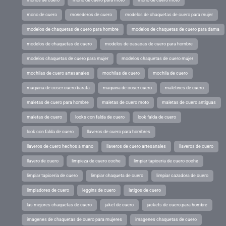
monos de cuero
mono de cuero para moto
mono de cuero moto
mono de cuero
monederos de cuero
modelos de chaquetas de cuero para mujer
modelos de chaquetas de cuero para hombre
modelos de chaquetas de cuero para dama
modelos de chaquetas de cuero
modelos de casacas de cuero para hombre
modelos chaquetas de cuero para mujer
modelos chaquetas de cuero mujer
mochilas de cuero artesanales
mochilas de cuero
mochila de cuero
maquina de coser cuero barata
maquina de coser cuero
maletines de cuero
maletas de cuero para hombre
maletas de cuero moto
maletas de cuero antiguas
maletas de cuero
looks con falda de cuero
look falda de cuero
look con falda de cuero
llaveros de cuero para hombres
llaveros de cuero hechos a mano
llaveros de cuero artesanales
llaveros de cuero
llavero de cuero
limpieza de cuero coche
limpiar tapiceria de cuero coche
limpiar tapiceria de cuero
limpiar chaqueta de cuero
limpiar cazadora de cuero
limpiadores de cuero
leggins de cuero
latigos de cuero
las mejores chaquetas de cuero
jaket de cuero
jackets de cuero para hombre
imagenes de chaquetas de cuero para mujeres
imagenes chaquetas de cuero