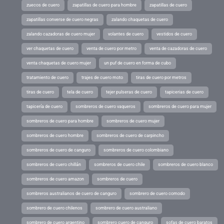
zuecos de cuero
zapatillas de cuero para hombre
zapatillas de cuero
zapatillas converse de cuero negras
zalando chaquetas de cuero
zalando cazadoras de cuero mujer
volantes de cuero
vestidos de cuero
ver chaquetas de cuero
venta de cuero por metro
venta de cazadoras de cuero
venta chaquetas de cuero mujer
un puf de cuero en forma de cubo
tratamiento de cuero
trajes de cuero moto
tiras de cuero por metros
tiras de cuero
tela de cuero
tejer pulseras de cuero
tapicerias de cuero
tapicería de cuero
sombreros de cuero vaqueros
sombreros de cuero para mujer
sombreros de cuero para hombre
sombreros de cuero mujer
sombreros de cuero hombre
sombreros de cuero de carpincho
sombreros de cuero de canguro
sombreros de cuero colombiano
sombreros de cuero chillán
sombreros de cuero chile
sombreros de cuero blanco
sombreros de cuero amazon
sombreros de cuero
sombreros australianos de cuero de canguro
sombrero de cuero comodo
sombrero de cuero chilenos
sombrero de cuero australiano
sombrero de cuero argentino
sombrero cuero de canguro
sofas de cuero baratos