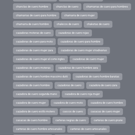
chanclas de cuero hombre
chanclas de cuero
chamarras de cuero para hombres
chamarras de cuero para hombre
chamarra de cuero mujer
chamarra de cuero hombre
chalecos de cuero
chaketas de cuero
cazadoras moteras de cuero
cazadoras de cuero rojas
cazadoras de cuero para moto
cazadoras de cuero para hombre
cazadoras de cuero mujer zara
cazadoras de cuero mujer stradivarius
cazadoras de cuero mujer el corte ingles
cazadoras de cuero mujer
cazadoras de cuero moteras
cazadoras de cuero hombre zara
cazadoras de cuero hombre massimo dutti
cazadoras de cuero hombre baratas
cazadoras de cuero hombre
cazadoras de cuero
cazadora de cuero zara
cazadora de cuero segunda mano
cazadora de cuero roja mujer
cazadora de cuero mujer
cazadora de cuero moto
cazadora de cuero hombre
cazadora de cuero estilo motero
cascos de cuero
casacas de cuero mujer
casacas de cuero hombre
carteras negras de cuero
carteras de cuero prune
carteras de cuero hombre artesanales
carteras de cuero artesanales