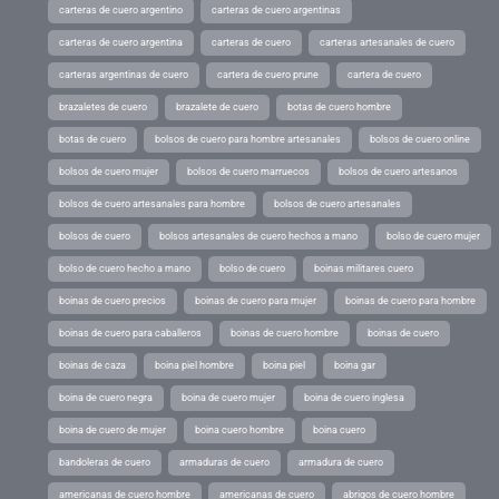
carteras de cuero argentino
carteras de cuero argentinas
carteras de cuero argentina
carteras de cuero
carteras artesanales de cuero
carteras argentinas de cuero
cartera de cuero prune
cartera de cuero
brazaletes de cuero
brazalete de cuero
botas de cuero hombre
botas de cuero
bolsos de cuero para hombre artesanales
bolsos de cuero online
bolsos de cuero mujer
bolsos de cuero marruecos
bolsos de cuero artesanos
bolsos de cuero artesanales para hombre
bolsos de cuero artesanales
bolsos de cuero
bolsos artesanales de cuero hechos a mano
bolso de cuero mujer
bolso de cuero hecho a mano
bolso de cuero
boinas militares cuero
boinas de cuero precios
boinas de cuero para mujer
boinas de cuero para hombre
boinas de cuero para caballeros
boinas de cuero hombre
boinas de cuero
boinas de caza
boina piel hombre
boina piel
boina gar
boina de cuero negra
boina de cuero mujer
boina de cuero inglesa
boina de cuero de mujer
boina cuero hombre
boina cuero
bandoleras de cuero
armaduras de cuero
armadura de cuero
americanas de cuero hombre
americanas de cuero
abrigos de cuero hombre