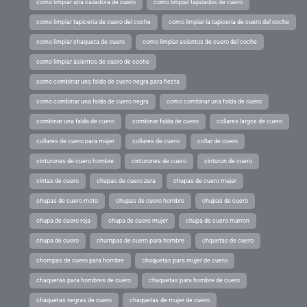
como limpiar una cazadora de cuero
como limpiar tapizados de cuero
como limpiar tapiceria de cuero del coche
como limpiar la tapiceria de cuero del coche
como limpiar chaqueta de cuero
como limpiar asientos de cuero del coche
como limpiar asientos de cuero de coche
como combinar una falda de cuero negra para fiesta
como combinar una falda de cuero negra
como combinar una falda de cuero
combinar una falda de cuero
combinar falda de cuero
collares largos de cuero
collares de cuero para mujer
collares de cuero
collar de cuero
cinturones de cuero hombre
cinturones de cuero
cinturon de cuero
cintas de cuero
chupas de cuero zara
chupas de cuero mujer
chupas de cuero moto
chupas de cuero hombre
chupas de cuero
chupa de cuero roja
chupa de cuero mujer
chupa de cuero marron
chupa de cuero
chumpas de cuero para hombre
chquetas de cuero
chompas de cuero para hombre
chaquetas para mujer de cuero
chaquetas para hombres de cuero
chaquetas para hombre de cuero
chaquetas negras de cuero
chaquetas de mujer de cuero