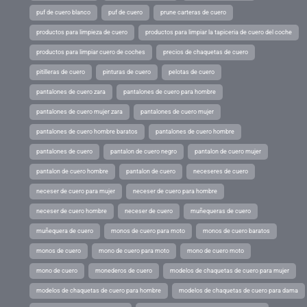
puf de cuero blanco
puf de cuero
prune carteras de cuero
productos para limpieza de cuero
productos para limpiar la tapiceria de cuero del coche
productos para limpiar cuero de coches
precios de chaquetas de cuero
pitilleras de cuero
pinturas de cuero
pelotas de cuero
pantalones de cuero zara
pantalones de cuero para hombre
pantalones de cuero mujer zara
pantalones de cuero mujer
pantalones de cuero hombre baratos
pantalones de cuero hombre
pantalones de cuero
pantalon de cuero negro
pantalon de cuero mujer
pantalon de cuero hombre
pantalon de cuero
neceseres de cuero
neceser de cuero para mujer
neceser de cuero para hombre
neceser de cuero hombre
neceser de cuero
muñequeras de cuero
muñequera de cuero
monos de cuero para moto
monos de cuero baratos
monos de cuero
mono de cuero para moto
mono de cuero moto
mono de cuero
monederos de cuero
modelos de chaquetas de cuero para mujer
modelos de chaquetas de cuero para hombre
modelos de chaquetas de cuero para dama