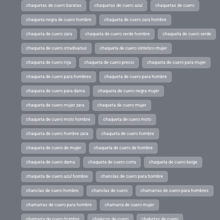
chaquetas de cuero baratas
chaquetas de cuero azul
chaquetas de cuero
chaqueta negra de cuero hombre
chaqueta de cuero zara hombre
chaqueta de cuero zara
chaqueta de cuero verde hombre
chaqueta de cuero verde
chaqueta de cuero stradivarius
chaqueta de cuero sintetico mujer
chaqueta de cuero roja
chaqueta de cuero precio
chaqueta de cuero para mujer
chaqueta de cuero para hombres
chaqueta de cuero para hombre
chaqueta de cuero para dama
chaqueta de cuero negra mujer
chaqueta de cuero mujer zara
chaqueta de cuero mujer
chaqueta de cuero moto hombre
chaqueta de cuero moto
chaqueta de cuero hombre zara
chaqueta de cuero hombre
chaqueta de cuero de mujer
chaqueta de cuero de hombre
chaqueta de cuero dama
chaqueta de cuero corta
chaqueta de cuero beige
chaqueta de cuero azul hombre
chanclas de cuero para hombre
chanclas de cuero hombre
chanclas de cuero
chamarras de cuero para hombres
chamarras de cuero para hombre
chamarra de cuero mujer
chamarra de cuero hombre
chalecos de cuero
chaketas de cuero