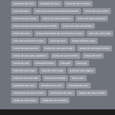
brazaletes de cuero
brazalete de cuero
botas de cuero hombre
botas de cuero
bolsos de cuero para hombre artesanales
bolsos de cuero online
bolsos de cuero mujer
bolsos de cuero marruecos
bolsos de cuero artesanos
bolsos de cuero artesanales para hombre
bolsos de cuero artesanales
bolsos de cuero
bolsos artesanales de cuero hechos a mano
bolso de cuero mujer
bolso de cuero hecho a mano
bolso de cuero
boinas militares cuero
boinas de cuero precios
boinas de cuero para mujer
boinas de cuero para hombre
boinas de cuero para caballeros
boinas de cuero hombre
boinas de cuero
boinas de caza
boina piel hombre
boina piel
boina gar
boina de cuero negra
boina de cuero mujer
boina de cuero inglesa
boina de cuero de mujer
boina cuero hombre
boina cuero
bandoleras de cuero
armaduras de cuero
armadura de cuero
americanas de cuero hombre
americanas de cuero
abrigos de cuero hombre
abrigo de cuero mujer
abrigo de cuero hombre