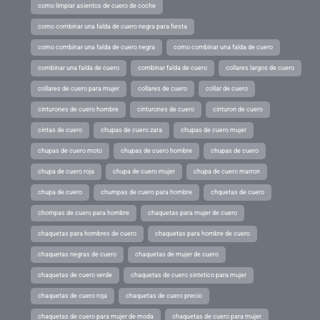
como limpiar asientos de cuero de coche
como combinar una falda de cuero negra para fiesta
como combinar una falda de cuero negra
como combinar una falda de cuero
combinar una falda de cuero
combinar falda de cuero
collares largos de cuero
collares de cuero para mujer
collares de cuero
collar de cuero
cinturones de cuero hombre
cinturones de cuero
cinturon de cuero
cintas de cuero
chupas de cuero zara
chupas de cuero mujer
chupas de cuero moto
chupas de cuero hombre
chupas de cuero
chupa de cuero roja
chupa de cuero mujer
chupa de cuero marron
chupa de cuero
chumpas de cuero para hombre
chquetas de cuero
chompas de cuero para hombre
chaquetas para mujer de cuero
chaquetas para hombres de cuero
chaquetas para hombre de cuero
chaquetas negras de cuero
chaquetas de mujer de cuero
chaquetas de cuero verde
chaquetas de cuero sintetico para mujer
chaquetas de cuero roja
chaquetas de cuero precio
chaquetas de cuero para mujer de moda
chaquetas de cuero para mujer