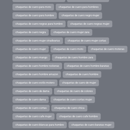
chaquetas de cuero para moto
chaquetas de cuero para hombres
chaquetas de cuero para hombre
chaquetas de cuero negro mujer
chaquetas de cuero negras para hombre
chaquetas de cuero negras mujer
chaquetas de cuero negra
chaquetas de cuero mujer zara
chaquetas de cuero mujer stradivarius
chaquetas de cuero mujer cortas
chaquetas de cuero mujer
chaquetas de cuero moto
chaquetas de cuero moteras
chaquetas de cuero mango
chaquetas de cuero hombre zara
chaquetas de cuero hombre rockeras
chaquetas de cuero hombre baratas
chaquetas de cuero hombre amazon
chaquetas de cuero hombre
chaquetas de cuero estilo motero
chaquetas de cuero de mujer
chaquetas de cuero de dama
chaquetas de cuero de colores
chaquetas de cuero dama
chaquetas de cuero cortas mujer
chaquetas de cuero cortas
chaquetas de cuero chica
chaquetas de cuero cafe mujer
chaquetas de cuero cafe hombre
chaquetas de cuero blancas para hombre
chaquetas de cuero baratas mujer