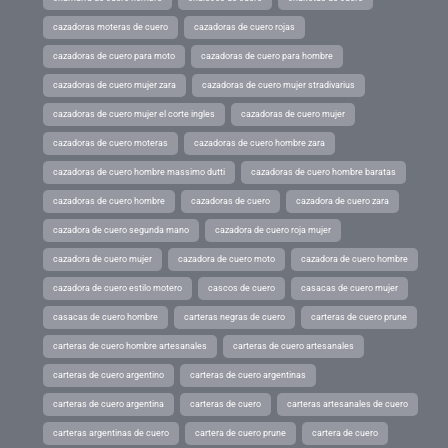
cazadoras moteras de cuero
cazadoras de cuero rojas
cazadoras de cuero para moto
cazadoras de cuero para hombre
cazadoras de cuero mujer zara
cazadoras de cuero mujer stradivarius
cazadoras de cuero mujer el corte ingles
cazadoras de cuero mujer
cazadoras de cuero moteras
cazadoras de cuero hombre zara
cazadoras de cuero hombre massimo dutti
cazadoras de cuero hombre baratas
cazadoras de cuero hombre
cazadoras de cuero
cazadora de cuero zara
cazadora de cuero segunda mano
cazadora de cuero roja mujer
cazadora de cuero mujer
cazadora de cuero moto
cazadora de cuero hombre
cazadora de cuero estilo motero
cascos de cuero
casacas de cuero mujer
casacas de cuero hombre
carteras negras de cuero
carteras de cuero prune
carteras de cuero hombre artesanales
carteras de cuero artesanales
carteras de cuero argentino
carteras de cuero argentinas
carteras de cuero argentina
carteras de cuero
carteras artesanales de cuero
carteras argentinas de cuero
cartera de cuero prune
cartera de cuero