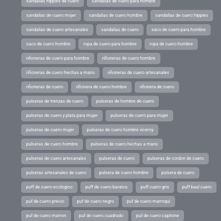
sandalias hippies de cuero
sandalias de cuero para hombre
sandalias de cuero mujer
sandalias de cuero hombre
sandalias de cuero hippies
sandalias de cuero artesanales
sandalias de cuero
saco de cuero para hombre
saco de cuero hombre
ropa de cuero para hombre
ropa de cuero hombre
riñoneras de cuero para hombre
riñoneras de cuero hombre
riñoneras de cuero hechas a mano
riñoneras de cuero artesanales
riñoneras de cuero
riñonera de cuero hombre
riñonera de cuero
pulseras de trenzas de cuero
pulseras de hombre de cuero
pulseras de cuero y plata para mujer
pulseras de cuero para mujer
pulseras de cuero mujer
pulseras de cuero hombre viceroy
pulseras de cuero hombre
pulseras de cuero hechas a mano
pulseras de cuero artesanales
pulseras de cuero
pulseras de cordon de cuero
pulseras artesanales de cuero
pulsera de cuero hombre
pulsera de cuero
puff de cuero ecologico
puff de cuero baratos
puff cuero gris
puff baul cuero
puf de cuero precio
puf de cuero negro
puf de cuero marroqui
puf de cuero marron
puf de cuero cuadrado
puf de cuero capitone