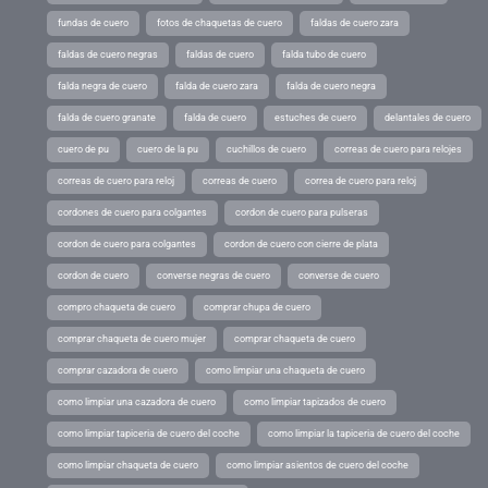
fundas de cuero
fotos de chaquetas de cuero
faldas de cuero zara
faldas de cuero negras
faldas de cuero
falda tubo de cuero
falda negra de cuero
falda de cuero zara
falda de cuero negra
falda de cuero granate
falda de cuero
estuches de cuero
delantales de cuero
cuero de pu
cuero de la pu
cuchillos de cuero
correas de cuero para relojes
correas de cuero para reloj
correas de cuero
correa de cuero para reloj
cordones de cuero para colgantes
cordon de cuero para pulseras
cordon de cuero para colgantes
cordon de cuero con cierre de plata
cordon de cuero
converse negras de cuero
converse de cuero
compro chaqueta de cuero
comprar chupa de cuero
comprar chaqueta de cuero mujer
comprar chaqueta de cuero
comprar cazadora de cuero
como limpiar una chaqueta de cuero
como limpiar una cazadora de cuero
como limpiar tapizados de cuero
como limpiar tapiceria de cuero del coche
como limpiar la tapiceria de cuero del coche
como limpiar chaqueta de cuero
como limpiar asientos de cuero del coche