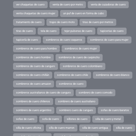
ver chaquetas de cuero
venta de cuero por metro
venta de cazadoras de cuero
venta chaquetas de cuero mujer
un puf de cuero en forma de cubo
tratamiento de cuero
trajes de cuero moto
tiras de cuero por metros
tiras de cuero
tela de cuero
tejer pulseras de cuero
tapicerias de cuero
tapicería de cuero
sombreros de cuero vaqueros
sombreros de cuero para mujer
sombreros de cuero para hombre
sombreros de cuero mujer
sombreros de cuero hombre
sombreros de cuero de carpincho
sombreros de cuero de canguro
sombreros de cuero colombiano
sombreros de cuero chillán
sombreros de cuero chile
sombreros de cuero blanco
sombreros de cuero amazon
sombreros de cuero
sombreros australianos de cuero de canguro
sombrero de cuero comodo
sombrero de cuero chilenos
sombrero de cuero australiano
sombrero de cuero argentino
sombrero cuero de canguro
sofas de cuero baratos
sofas de cuero
sofa de cuero
sillones de cuero
silla de cuero y metal
silla de cuero oficina
silla de cuero marron
silla de cuero antigua
silla de cuero