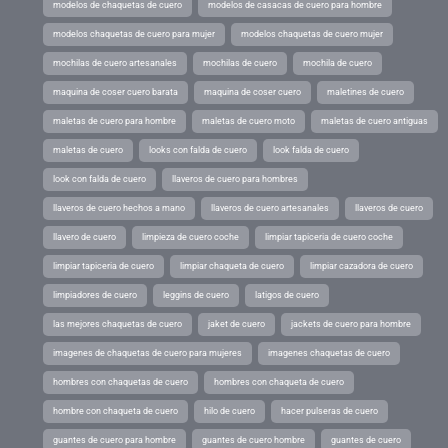
modelos de chaquetas de cuero
modelos de casacas de cuero para hombre
modelos chaquetas de cuero para mujer
modelos chaquetas de cuero mujer
mochilas de cuero artesanales
mochilas de cuero
mochila de cuero
maquina de coser cuero barata
maquina de coser cuero
maletines de cuero
maletas de cuero para hombre
maletas de cuero moto
maletas de cuero antiguas
maletas de cuero
looks con falda de cuero
look falda de cuero
look con falda de cuero
llaveros de cuero para hombres
llaveros de cuero hechos a mano
llaveros de cuero artesanales
llaveros de cuero
llavero de cuero
limpieza de cuero coche
limpiar tapiceria de cuero coche
limpiar tapiceria de cuero
limpiar chaqueta de cuero
limpiar cazadora de cuero
limpiadores de cuero
leggins de cuero
latigos de cuero
las mejores chaquetas de cuero
jaket de cuero
jackets de cuero para hombre
imagenes de chaquetas de cuero para mujeres
imagenes chaquetas de cuero
hombres con chaquetas de cuero
hombres con chaqueta de cuero
hombre con chaqueta de cuero
hilo de cuero
hacer pulseras de cuero
guantes de cuero para hombre
guantes de cuero hombre
guantes de cuero