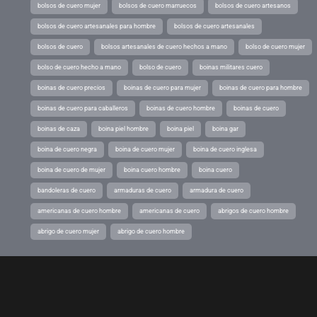
bolsos de cuero mujer
bolsos de cuero marruecos
bolsos de cuero artesanos
bolsos de cuero artesanales para hombre
bolsos de cuero artesanales
bolsos de cuero
bolsos artesanales de cuero hechos a mano
bolso de cuero mujer
bolso de cuero hecho a mano
bolso de cuero
boinas militares cuero
boinas de cuero precios
boinas de cuero para mujer
boinas de cuero para hombre
boinas de cuero para caballeros
boinas de cuero hombre
boinas de cuero
boinas de caza
boina piel hombre
boina piel
boina gar
boina de cuero negra
boina de cuero mujer
boina de cuero inglesa
boina de cuero de mujer
boina cuero hombre
boina cuero
bandoleras de cuero
armaduras de cuero
armadura de cuero
americanas de cuero hombre
americanas de cuero
abrigos de cuero hombre
abrigo de cuero mujer
abrigo de cuero hombre