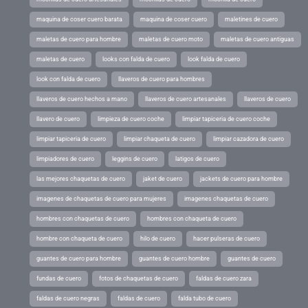
maquina de coser cuero barata
maquina de coser cuero
maletines de cuero
maletas de cuero para hombre
maletas de cuero moto
maletas de cuero antiguas
maletas de cuero
looks con falda de cuero
look falda de cuero
look con falda de cuero
llaveros de cuero para hombres
llaveros de cuero hechos a mano
llaveros de cuero artesanales
llaveros de cuero
llavero de cuero
limpieza de cuero coche
limpiar tapiceria de cuero coche
limpiar tapiceria de cuero
limpiar chaqueta de cuero
limpiar cazadora de cuero
limpiadores de cuero
leggins de cuero
latigos de cuero
las mejores chaquetas de cuero
jaket de cuero
jackets de cuero para hombre
imagenes de chaquetas de cuero para mujeres
imagenes chaquetas de cuero
hombres con chaquetas de cuero
hombres con chaqueta de cuero
hombre con chaqueta de cuero
hilo de cuero
hacer pulseras de cuero
guantes de cuero para hombre
guantes de cuero hombre
guantes de cuero
fundas de cuero
fotos de chaquetas de cuero
faldas de cuero zara
faldas de cuero negras
faldas de cuero
falda tubo de cuero