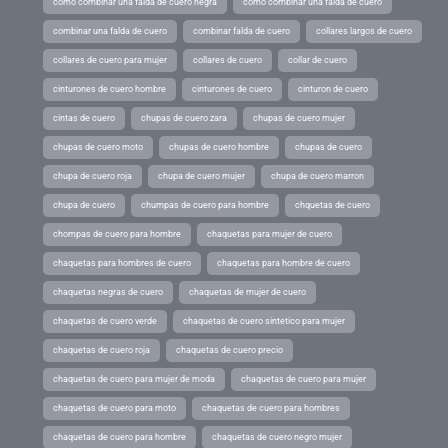
como combinar una falda de cuero negra
como combinar una falda de cuero
combinar una falda de cuero
combinar falda de cuero
collares largos de cuero
collares de cuero para mujer
collares de cuero
collar de cuero
cinturones de cuero hombre
cinturones de cuero
cinturon de cuero
cintas de cuero
chupas de cuero zara
chupas de cuero mujer
chupas de cuero moto
chupas de cuero hombre
chupas de cuero
chupa de cuero roja
chupa de cuero mujer
chupa de cuero marron
chupa de cuero
chumpas de cuero para hombre
chquetas de cuero
chompas de cuero para hombre
chaquetas para mujer de cuero
chaquetas para hombres de cuero
chaquetas para hombre de cuero
chaquetas negras de cuero
chaquetas de mujer de cuero
chaquetas de cuero verde
chaquetas de cuero sintetico para mujer
chaquetas de cuero roja
chaquetas de cuero precio
chaquetas de cuero para mujer de moda
chaquetas de cuero para mujer
chaquetas de cuero para moto
chaquetas de cuero para hombres
chaquetas de cuero para hombre
chaquetas de cuero negro mujer