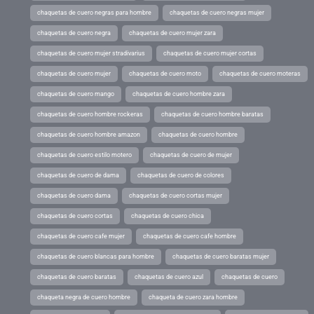
chaquetas de cuero negras para hombre
chaquetas de cuero negras mujer
chaquetas de cuero negra
chaquetas de cuero mujer zara
chaquetas de cuero mujer stradivarius
chaquetas de cuero mujer cortas
chaquetas de cuero mujer
chaquetas de cuero moto
chaquetas de cuero moteras
chaquetas de cuero mango
chaquetas de cuero hombre zara
chaquetas de cuero hombre rockeras
chaquetas de cuero hombre baratas
chaquetas de cuero hombre amazon
chaquetas de cuero hombre
chaquetas de cuero estilo motero
chaquetas de cuero de mujer
chaquetas de cuero de dama
chaquetas de cuero de colores
chaquetas de cuero dama
chaquetas de cuero cortas mujer
chaquetas de cuero cortas
chaquetas de cuero chica
chaquetas de cuero cafe mujer
chaquetas de cuero cafe hombre
chaquetas de cuero blancas para hombre
chaquetas de cuero baratas mujer
chaquetas de cuero baratas
chaquetas de cuero azul
chaquetas de cuero
chaqueta negra de cuero hombre
chaqueta de cuero zara hombre