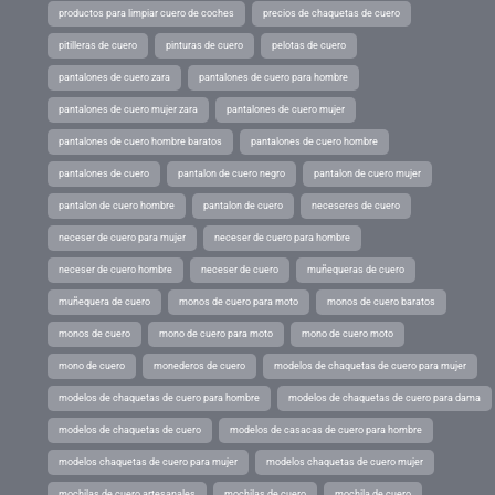
productos para limpiar cuero de coches
precios de chaquetas de cuero
pitilleras de cuero
pinturas de cuero
pelotas de cuero
pantalones de cuero zara
pantalones de cuero para hombre
pantalones de cuero mujer zara
pantalones de cuero mujer
pantalones de cuero hombre baratos
pantalones de cuero hombre
pantalones de cuero
pantalon de cuero negro
pantalon de cuero mujer
pantalon de cuero hombre
pantalon de cuero
neceseres de cuero
neceser de cuero para mujer
neceser de cuero para hombre
neceser de cuero hombre
neceser de cuero
muñequeras de cuero
muñequera de cuero
monos de cuero para moto
monos de cuero baratos
monos de cuero
mono de cuero para moto
mono de cuero moto
mono de cuero
monederos de cuero
modelos de chaquetas de cuero para mujer
modelos de chaquetas de cuero para hombre
modelos de chaquetas de cuero para dama
modelos de chaquetas de cuero
modelos de casacas de cuero para hombre
modelos chaquetas de cuero para mujer
modelos chaquetas de cuero mujer
mochilas de cuero artesanales
mochilas de cuero
mochila de cuero