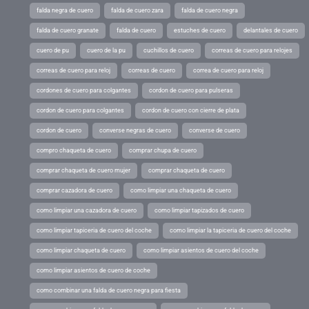
falda negra de cuero
falda de cuero zara
falda de cuero negra
falda de cuero granate
falda de cuero
estuches de cuero
delantales de cuero
cuero de pu
cuero de la pu
cuchillos de cuero
correas de cuero para relojes
correas de cuero para reloj
correas de cuero
correa de cuero para reloj
cordones de cuero para colgantes
cordon de cuero para pulseras
cordon de cuero para colgantes
cordon de cuero con cierre de plata
cordon de cuero
converse negras de cuero
converse de cuero
compro chaqueta de cuero
comprar chupa de cuero
comprar chaqueta de cuero mujer
comprar chaqueta de cuero
comprar cazadora de cuero
como limpiar una chaqueta de cuero
como limpiar una cazadora de cuero
como limpiar tapizados de cuero
como limpiar tapiceria de cuero del coche
como limpiar la tapiceria de cuero del coche
como limpiar chaqueta de cuero
como limpiar asientos de cuero del coche
como limpiar asientos de cuero de coche
como combinar una falda de cuero negra para fiesta