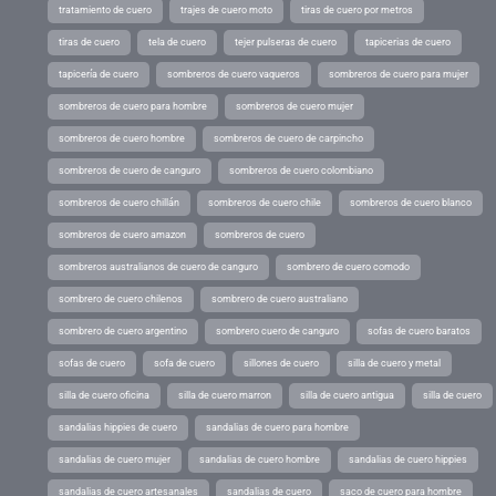
tratamiento de cuero
trajes de cuero moto
tiras de cuero por metros
tiras de cuero
tela de cuero
tejer pulseras de cuero
tapicerias de cuero
tapicería de cuero
sombreros de cuero vaqueros
sombreros de cuero para mujer
sombreros de cuero para hombre
sombreros de cuero mujer
sombreros de cuero hombre
sombreros de cuero de carpincho
sombreros de cuero de canguro
sombreros de cuero colombiano
sombreros de cuero chillán
sombreros de cuero chile
sombreros de cuero blanco
sombreros de cuero amazon
sombreros de cuero
sombreros australianos de cuero de canguro
sombrero de cuero comodo
sombrero de cuero chilenos
sombrero de cuero australiano
sombrero de cuero argentino
sombrero cuero de canguro
sofas de cuero baratos
sofas de cuero
sofa de cuero
sillones de cuero
silla de cuero y metal
silla de cuero oficina
silla de cuero marron
silla de cuero antigua
silla de cuero
sandalias hippies de cuero
sandalias de cuero para hombre
sandalias de cuero mujer
sandalias de cuero hombre
sandalias de cuero hippies
sandalias de cuero artesanales
sandalias de cuero
saco de cuero para hombre