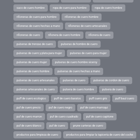
saco de cuero hombre
ropa de cuero para hombre
ropa de cuero hombre
riñoneras de cuero para hombre
riñoneras de cuero hombre
riñoneras de cuero hechas a mano
riñoneras de cuero artesanales
riñoneras de cuero
riñonera de cuero hombre
riñonera de cuero
pulseras de trenzas de cuero
pulseras de hombre de cuero
pulseras de cuero y plata para mujer
pulseras de cuero para mujer
pulseras de cuero mujer
pulseras de cuero hombre viceroy
pulseras de cuero hombre
pulseras de cuero hechas a mano
pulseras de cuero artesanales
pulseras de cuero
pulseras de cordon de cuero
pulseras artesanales de cuero
pulsera de cuero hombre
pulsera de cuero
puff de cuero ecologico
puff de cuero baratos
puff cuero gris
puff baul cuero
puf de cuero precio
puf de cuero negro
puf de cuero marroqui
puf de cuero marron
puf de cuero cuadrado
puf de cuero capitone
puf de cuero blanco
puf de cuero
prune carteras de cuero
productos para limpieza de cuero
productos para limpiar la tapiceria de cuero del coche