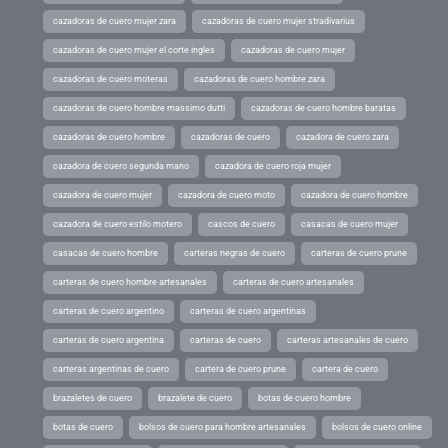
cazadoras de cuero mujer zara
cazadoras de cuero mujer stradivarius
cazadoras de cuero mujer el corte ingles
cazadoras de cuero mujer
cazadoras de cuero moteras
cazadoras de cuero hombre zara
cazadoras de cuero hombre massimo dutti
cazadoras de cuero hombre baratas
cazadoras de cuero hombre
cazadoras de cuero
cazadora de cuero zara
cazadora de cuero segunda mano
cazadora de cuero roja mujer
cazadora de cuero mujer
cazadora de cuero moto
cazadora de cuero hombre
cazadora de cuero estilo motero
cascos de cuero
casacas de cuero mujer
casacas de cuero hombre
carteras negras de cuero
carteras de cuero prune
carteras de cuero hombre artesanales
carteras de cuero artesanales
carteras de cuero argentino
carteras de cuero argentinas
carteras de cuero argentina
carteras de cuero
carteras artesanales de cuero
carteras argentinas de cuero
cartera de cuero prune
cartera de cuero
brazaletes de cuero
brazalete de cuero
botas de cuero hombre
botas de cuero
bolsos de cuero para hombre artesanales
bolsos de cuero online