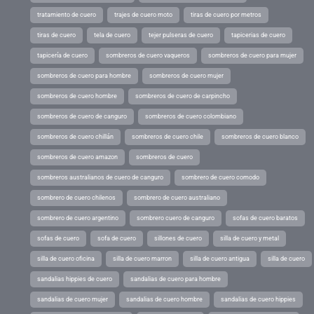
tratamiento de cuero
trajes de cuero moto
tiras de cuero por metros
tiras de cuero
tela de cuero
tejer pulseras de cuero
tapicerias de cuero
tapicería de cuero
sombreros de cuero vaqueros
sombreros de cuero para mujer
sombreros de cuero para hombre
sombreros de cuero mujer
sombreros de cuero hombre
sombreros de cuero de carpincho
sombreros de cuero de canguro
sombreros de cuero colombiano
sombreros de cuero chillán
sombreros de cuero chile
sombreros de cuero blanco
sombreros de cuero amazon
sombreros de cuero
sombreros australianos de cuero de canguro
sombrero de cuero comodo
sombrero de cuero chilenos
sombrero de cuero australiano
sombrero de cuero argentino
sombrero cuero de canguro
sofas de cuero baratos
sofas de cuero
sofa de cuero
sillones de cuero
silla de cuero y metal
silla de cuero oficina
silla de cuero marron
silla de cuero antigua
silla de cuero
sandalias hippies de cuero
sandalias de cuero para hombre
sandalias de cuero mujer
sandalias de cuero hombre
sandalias de cuero hippies