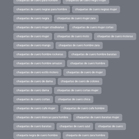
chaquetas de cuero para hombre
chaquetas de cuero negro mujer
chaquetas de cuero negras para hombre
chaquetas de cuero negras mujer
chaquetas de cuero negra
chaquetas de cuero mujer zara
chaquetas de cuero mujer stradivarius
chaquetas de cuero mujer cortas
chaquetas de cuero mujer
chaquetas de cuero moto
chaquetas de cuero moteras
chaquetas de cuero mango
chaquetas de cuero hombre zara
chaquetas de cuero hombre rockeras
chaquetas de cuero hombre baratas
chaquetas de cuero hombre amazon
chaquetas de cuero hombre
chaquetas de cuero estilo motero
chaquetas de cuero de mujer
chaquetas de cuero de dama
chaquetas de cuero de colores
chaquetas de cuero dama
chaquetas de cuero cortas mujer
chaquetas de cuero cortas
chaquetas de cuero chica
chaquetas de cuero cafe mujer
chaquetas de cuero cafe hombre
chaquetas de cuero blancas para hombre
chaquetas de cuero baratas mujer
chaquetas de cuero baratas
chaquetas de cuero azul
chaquetas de cuero
chaqueta negra de cuero hombre
chaqueta de cuero zara hombre