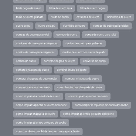
falda negra de cuero
falda de cuero zara
falda de cuero negra
falda de cuero granate
falda de cuero
estuches de cuero
delantales de cuero
cuero de pu
cuero de la pu
cuchillos de cuero
correas de cuero para relojes
correas de cuero para reloj
correas de cuero
correa de cuero para reloj
cordones de cuero para colgantes
cordon de cuero para pulseras
cordon de cuero para colgantes
cordon de cuero con cierre de plata
cordon de cuero
converse negras de cuero
converse de cuero
compro chaqueta de cuero
comprar chupa de cuero
comprar chaqueta de cuero mujer
comprar chaqueta de cuero
comprar cazadora de cuero
como limpiar una chaqueta de cuero
como limpiar una cazadora de cuero
como limpiar tapizados de cuero
como limpiar tapiceria de cuero del coche
como limpiar la tapiceria de cuero del coche
como limpiar chaqueta de cuero
como limpiar asientos de cuero del coche
como limpiar asientos de cuero de coche
como combinar una falda de cuero negra para fiesta