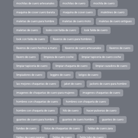
mochilas de cuero artesanales
mochilas de cuero
mochila de cuero
maquina de coser cuero barata
maquina de coser cuero
maletines de cuero
maletas de cuero para hombre
maletas de cuero moto
maletas de cuero antiguas
maletas de cuero
looks con falda de cuero
look falda de cuero
look con falda de cuero
llaveros de cuero para hombres
llaveros de cuero hechos a mano
llaveros de cuero artesanales
llaveros de cuero
llavero de cuero
limpieza de cuero coche
limpiar tapiceria de cuero coche
limpiar tapiceria de cuero
limpiar chaqueta de cuero
limpiar cazadora de cuero
limpiadores de cuero
leggins de cuero
latigos de cuero
las mejores chaquetas de cuero
jaket de cuero
jackets de cuero para hombre
imagenes de chaquetas de cuero para mujeres
imagenes chaquetas de cuero
hombres con chaquetas de cuero
hombres con chaqueta de cuero
hombre con chaqueta de cuero
hilo de cuero
hacer pulseras de cuero
guantes de cuero para hombre
guantes de cuero hombre
guantes de cuero
fundas de cuero
fotos de chaquetas de cuero
faldas de cuero zara
faldas de cuero negras
faldas de cuero
falda tubo de cuero