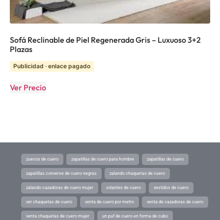
Sofá Reclinable de Piel Regenerada Gris – Luxuoso 3+2
Plazas
Publicidad · enlace pagado
Ver Precio
zuecos de cuero
zapatillas de cuero para hombre
zapatillas de cuero
zapatillas converse de cuero negras
zalando chaquetas de cuero
zalando cazadoras de cuero mujer
volantes de cuero
vestidos de cuero
ver chaquetas de cuero
venta de cuero por metro
venta de cazadoras de cuero
venta chaquetas de cuero mujer
un puf de cuero en forma de cubo