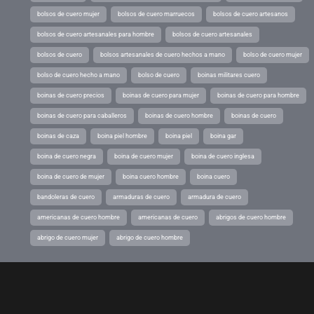
bolsos de cuero mujer
bolsos de cuero marruecos
bolsos de cuero artesanos
bolsos de cuero artesanales para hombre
bolsos de cuero artesanales
bolsos de cuero
bolsos artesanales de cuero hechos a mano
bolso de cuero mujer
bolso de cuero hecho a mano
bolso de cuero
boinas militares cuero
boinas de cuero precios
boinas de cuero para mujer
boinas de cuero para hombre
boinas de cuero para caballeros
boinas de cuero hombre
boinas de cuero
boinas de caza
boina piel hombre
boina piel
boina gar
boina de cuero negra
boina de cuero mujer
boina de cuero inglesa
boina de cuero de mujer
boina cuero hombre
boina cuero
bandoleras de cuero
armaduras de cuero
armadura de cuero
americanas de cuero hombre
americanas de cuero
abrigos de cuero hombre
abrigo de cuero mujer
abrigo de cuero hombre