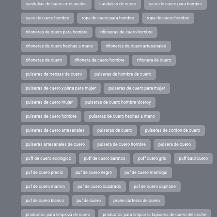
sandalias de cuero artesanales
sandalias de cuero
saco de cuero para hombre
saco de cuero hombre
ropa de cuero para hombre
ropa de cuero hombre
riñoneras de cuero para hombre
riñoneras de cuero hombre
riñoneras de cuero hechas a mano
riñoneras de cuero artesanales
riñoneras de cuero
riñonera de cuero hombre
riñonera de cuero
pulseras de trenzas de cuero
pulseras de hombre de cuero
pulseras de cuero y plata para mujer
pulseras de cuero para mujer
pulseras de cuero mujer
pulseras de cuero hombre viceroy
pulseras de cuero hombre
pulseras de cuero hechas a mano
pulseras de cuero artesanales
pulseras de cuero
pulseras de cordon de cuero
pulseras artesanales de cuero
pulsera de cuero hombre
pulsera de cuero
puff de cuero ecologico
puff de cuero baratos
puff cuero gris
puff baul cuero
puf de cuero precio
puf de cuero negro
puf de cuero marroqui
puf de cuero marron
puf de cuero cuadrado
puf de cuero capitone
puf de cuero blanco
puf de cuero
prune carteras de cuero
productos para limpieza de cuero
productos para limpiar la tapiceria de cuero del coche