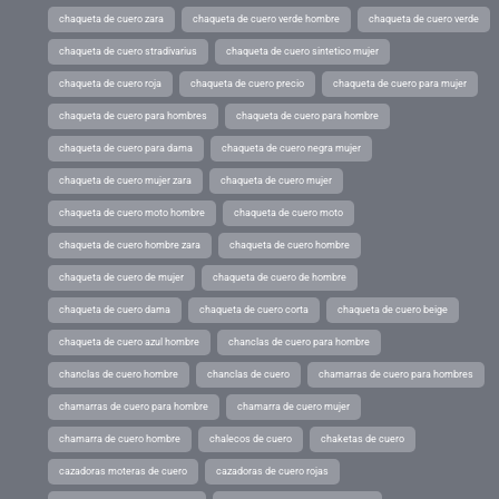
chaqueta de cuero zara
chaqueta de cuero verde hombre
chaqueta de cuero verde
chaqueta de cuero stradivarius
chaqueta de cuero sintetico mujer
chaqueta de cuero roja
chaqueta de cuero precio
chaqueta de cuero para mujer
chaqueta de cuero para hombres
chaqueta de cuero para hombre
chaqueta de cuero para dama
chaqueta de cuero negra mujer
chaqueta de cuero mujer zara
chaqueta de cuero mujer
chaqueta de cuero moto hombre
chaqueta de cuero moto
chaqueta de cuero hombre zara
chaqueta de cuero hombre
chaqueta de cuero de mujer
chaqueta de cuero de hombre
chaqueta de cuero dama
chaqueta de cuero corta
chaqueta de cuero beige
chaqueta de cuero azul hombre
chanclas de cuero para hombre
chanclas de cuero hombre
chanclas de cuero
chamarras de cuero para hombres
chamarras de cuero para hombre
chamarra de cuero mujer
chamarra de cuero hombre
chalecos de cuero
chaketas de cuero
cazadoras moteras de cuero
cazadoras de cuero rojas