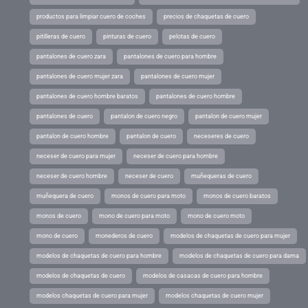
productos para limpiar cuero de coches
precios de chaquetas de cuero
pitilleras de cuero
pinturas de cuero
pelotas de cuero
pantalones de cuero zara
pantalones de cuero para hombre
pantalones de cuero mujer zara
pantalones de cuero mujer
pantalones de cuero hombre baratos
pantalones de cuero hombre
pantalones de cuero
pantalon de cuero negro
pantalon de cuero mujer
pantalon de cuero hombre
pantalon de cuero
neceseres de cuero
neceser de cuero para mujer
neceser de cuero para hombre
neceser de cuero hombre
neceser de cuero
muñequeras de cuero
muñequera de cuero
monos de cuero para moto
monos de cuero baratos
monos de cuero
mono de cuero para moto
mono de cuero moto
mono de cuero
monederos de cuero
modelos de chaquetas de cuero para mujer
modelos de chaquetas de cuero para hombre
modelos de chaquetas de cuero para dama
modelos de chaquetas de cuero
modelos de casacas de cuero para hombre
modelos chaquetas de cuero para mujer
modelos chaquetas de cuero mujer