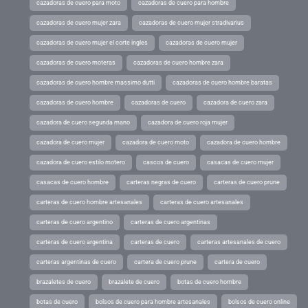
cazadoras de cuero para moto
cazadoras de cuero para hombre
cazadoras de cuero mujer zara
cazadoras de cuero mujer stradivarius
cazadoras de cuero mujer el corte ingles
cazadoras de cuero mujer
cazadoras de cuero moteras
cazadoras de cuero hombre zara
cazadoras de cuero hombre massimo dutti
cazadoras de cuero hombre baratas
cazadoras de cuero hombre
cazadoras de cuero
cazadora de cuero zara
cazadora de cuero segunda mano
cazadora de cuero roja mujer
cazadora de cuero mujer
cazadora de cuero moto
cazadora de cuero hombre
cazadora de cuero estilo motero
cascos de cuero
casacas de cuero mujer
casacas de cuero hombre
carteras negras de cuero
carteras de cuero prune
carteras de cuero hombre artesanales
carteras de cuero artesanales
carteras de cuero argentino
carteras de cuero argentinas
carteras de cuero argentina
carteras de cuero
carteras artesanales de cuero
carteras argentinas de cuero
cartera de cuero prune
cartera de cuero
brazaletes de cuero
brazalete de cuero
botas de cuero hombre
botas de cuero
bolsos de cuero para hombre artesanales
bolsos de cuero online