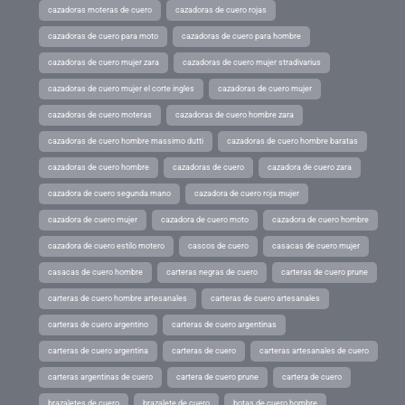
cazadoras moteras de cuero
cazadoras de cuero rojas
cazadoras de cuero para moto
cazadoras de cuero para hombre
cazadoras de cuero mujer zara
cazadoras de cuero mujer stradivarius
cazadoras de cuero mujer el corte ingles
cazadoras de cuero mujer
cazadoras de cuero moteras
cazadoras de cuero hombre zara
cazadoras de cuero hombre massimo dutti
cazadoras de cuero hombre baratas
cazadoras de cuero hombre
cazadoras de cuero
cazadora de cuero zara
cazadora de cuero segunda mano
cazadora de cuero roja mujer
cazadora de cuero mujer
cazadora de cuero moto
cazadora de cuero hombre
cazadora de cuero estilo motero
cascos de cuero
casacas de cuero mujer
casacas de cuero hombre
carteras negras de cuero
carteras de cuero prune
carteras de cuero hombre artesanales
carteras de cuero artesanales
carteras de cuero argentino
carteras de cuero argentinas
carteras de cuero argentina
carteras de cuero
carteras artesanales de cuero
carteras argentinas de cuero
cartera de cuero prune
cartera de cuero
brazaletes de cuero
brazalete de cuero
botas de cuero hombre