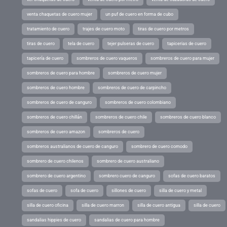
venta chaquetas de cuero mujer
un puf de cuero en forma de cubo
tratamiento de cuero
trajes de cuero moto
tiras de cuero por metros
tiras de cuero
tela de cuero
tejer pulseras de cuero
tapicerias de cuero
tapicería de cuero
sombreros de cuero vaqueros
sombreros de cuero para mujer
sombreros de cuero para hombre
sombreros de cuero mujer
sombreros de cuero hombre
sombreros de cuero de carpincho
sombreros de cuero de canguro
sombreros de cuero colombiano
sombreros de cuero chillán
sombreros de cuero chile
sombreros de cuero blanco
sombreros de cuero amazon
sombreros de cuero
sombreros australianos de cuero de canguro
sombrero de cuero comodo
sombrero de cuero chilenos
sombrero de cuero australiano
sombrero de cuero argentino
sombrero cuero de canguro
sofas de cuero baratos
sofas de cuero
sofa de cuero
sillones de cuero
silla de cuero y metal
silla de cuero oficina
silla de cuero marron
silla de cuero antigua
silla de cuero
sandalias hippies de cuero
sandalias de cuero para hombre