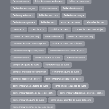
fundas de cuero
fotos de chaquetas de cuero
faldas de cuero zara
faldas de cuero negras
faldas de cuero
falda tubo de cuero
falda negra de cuero
falda de cuero zara
falda de cuero negra
falda de cuero granate
falda de cuero
estuches de cuero
delantales de cuero
cuero de pu
cuero de la pu
cuchillos de cuero
correas de cuero para relojes
correas de cuero para reloj
correas de cuero
correa de cuero para reloj
cordones de cuero para colgantes
cordon de cuero para pulseras
cordon de cuero para colgantes
cordon de cuero con cierre de plata
cordon de cuero
converse negras de cuero
converse de cuero
compro chaqueta de cuero
comprar chupa de cuero
comprar chaqueta de cuero mujer
comprar chaqueta de cuero
comprar cazadora de cuero
como limpiar una chaqueta de cuero
como limpiar una cazadora de cuero
como limpiar tapizados de cuero
como limpiar tapiceria de cuero del coche
como limpiar la tapiceria de cuero del coche
como limpiar chaqueta de cuero
como limpiar asientos de cuero del coche
como limpiar asientos de cuero de coche