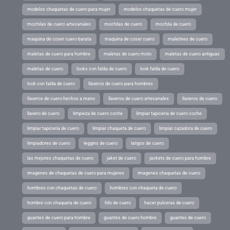
modelos chaquetas de cuero para mujer
modelos chaquetas de cuero mujer
mochilas de cuero artesanales
mochilas de cuero
mochila de cuero
maquina de coser cuero barata
maquina de coser cuero
maletines de cuero
maletas de cuero para hombre
maletas de cuero moto
maletas de cuero antiguas
maletas de cuero
looks con falda de cuero
look falda de cuero
look con falda de cuero
llaveros de cuero para hombres
llaveros de cuero hechos a mano
llaveros de cuero artesanales
llaveros de cuero
llavero de cuero
limpieza de cuero coche
limpiar tapiceria de cuero coche
limpiar tapiceria de cuero
limpiar chaqueta de cuero
limpiar cazadora de cuero
limpiadores de cuero
leggins de cuero
latigos de cuero
las mejores chaquetas de cuero
jaket de cuero
jackets de cuero para hombre
imagenes de chaquetas de cuero para mujeres
imagenes chaquetas de cuero
hombres con chaquetas de cuero
hombres con chaqueta de cuero
hombre con chaqueta de cuero
hilo de cuero
hacer pulseras de cuero
guantes de cuero para hombre
guantes de cuero hombre
guantes de cuero