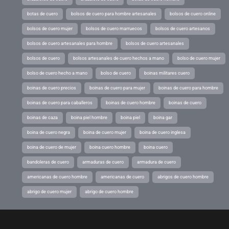
botas de cuero
bolsos de cuero para hombre artesanales
bolsos de cuero online
bolsos de cuero mujer
bolsos de cuero marruecos
bolsos de cuero artesanos
bolsos de cuero artesanales para hombre
bolsos de cuero artesanales
bolsos de cuero
bolsos artesanales de cuero hechos a mano
bolso de cuero mujer
bolso de cuero hecho a mano
bolso de cuero
boinas militares cuero
boinas de cuero precios
boinas de cuero para mujer
boinas de cuero para hombre
boinas de cuero para caballeros
boinas de cuero hombre
boinas de cuero
boinas de caza
boina piel hombre
boina piel
boina gar
boina de cuero negra
boina de cuero mujer
boina de cuero inglesa
boina de cuero de mujer
boina cuero hombre
boina cuero
bandoleras de cuero
armaduras de cuero
armadura de cuero
americanas de cuero hombre
americanas de cuero
abrigos de cuero hombre
abrigo de cuero mujer
abrigo de cuero hombre