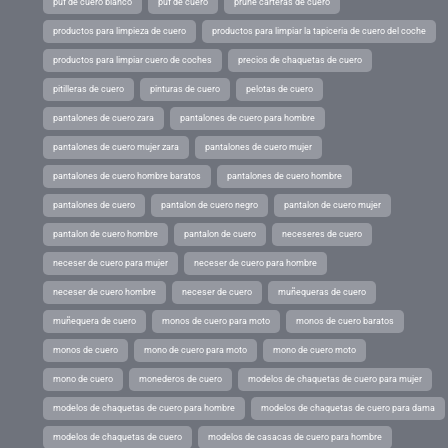
puf de cuero blanco
puf de cuero
prune carteras de cuero
productos para limpieza de cuero
productos para limpiar la tapiceria de cuero del coche
productos para limpiar cuero de coches
precios de chaquetas de cuero
pitilleras de cuero
pinturas de cuero
pelotas de cuero
pantalones de cuero zara
pantalones de cuero para hombre
pantalones de cuero mujer zara
pantalones de cuero mujer
pantalones de cuero hombre baratos
pantalones de cuero hombre
pantalones de cuero
pantalon de cuero negro
pantalon de cuero mujer
pantalon de cuero hombre
pantalon de cuero
neceseres de cuero
neceser de cuero para mujer
neceser de cuero para hombre
neceser de cuero hombre
neceser de cuero
muñequeras de cuero
muñequera de cuero
monos de cuero para moto
monos de cuero baratos
monos de cuero
mono de cuero para moto
mono de cuero moto
mono de cuero
monederos de cuero
modelos de chaquetas de cuero para mujer
modelos de chaquetas de cuero para hombre
modelos de chaquetas de cuero para dama
modelos de chaquetas de cuero
modelos de casacas de cuero para hombre