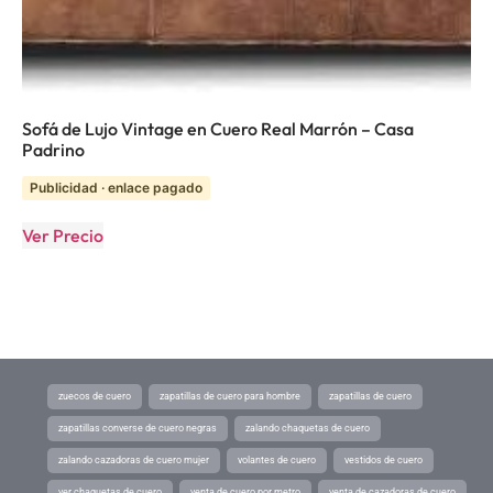
Sofá de Lujo Vintage en Cuero Real Marrón – Casa
Padrino
Publicidad · enlace pagado
Ver Precio
zuecos de cuero
zapatillas de cuero para hombre
zapatillas de cuero
zapatillas converse de cuero negras
zalando chaquetas de cuero
zalando cazadoras de cuero mujer
volantes de cuero
vestidos de cuero
ver chaquetas de cuero
venta de cuero por metro
venta de cazadoras de cuero