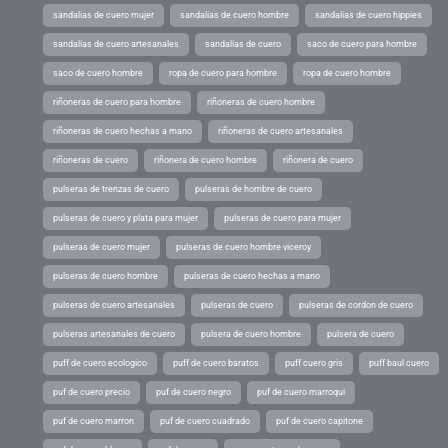
sandalias de cuero mujer
sandalias de cuero hombre
sandalias de cuero hippies
sandalias de cuero artesanales
sandalias de cuero
saco de cuero para hombre
saco de cuero hombre
ropa de cuero para hombre
ropa de cuero hombre
riñoneras de cuero para hombre
riñoneras de cuero hombre
riñoneras de cuero hechas a mano
riñoneras de cuero artesanales
riñoneras de cuero
riñonera de cuero hombre
riñonera de cuero
pulseras de trenzas de cuero
pulseras de hombre de cuero
pulseras de cuero y plata para mujer
pulseras de cuero para mujer
pulseras de cuero mujer
pulseras de cuero hombre viceroy
pulseras de cuero hombre
pulseras de cuero hechas a mano
pulseras de cuero artesanales
pulseras de cuero
pulseras de cordon de cuero
pulseras artesanales de cuero
pulsera de cuero hombre
pulsera de cuero
puff de cuero ecologico
puff de cuero baratos
puff cuero gris
puff baul cuero
puf de cuero precio
puf de cuero negro
puf de cuero marroqui
puf de cuero marron
puf de cuero cuadrado
puf de cuero capitone