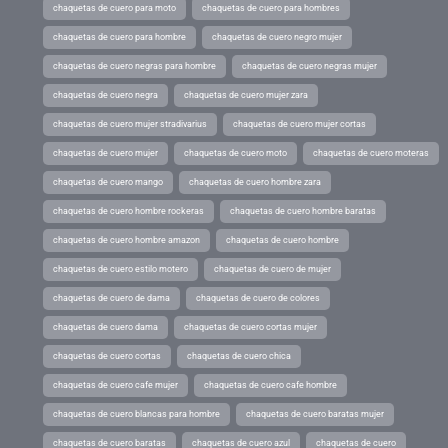
chaquetas de cuero para moto
chaquetas de cuero para hombres
chaquetas de cuero para hombre
chaquetas de cuero negro mujer
chaquetas de cuero negras para hombre
chaquetas de cuero negras mujer
chaquetas de cuero negra
chaquetas de cuero mujer zara
chaquetas de cuero mujer stradivarius
chaquetas de cuero mujer cortas
chaquetas de cuero mujer
chaquetas de cuero moto
chaquetas de cuero moteras
chaquetas de cuero mango
chaquetas de cuero hombre zara
chaquetas de cuero hombre rockeras
chaquetas de cuero hombre baratas
chaquetas de cuero hombre amazon
chaquetas de cuero hombre
chaquetas de cuero estilo motero
chaquetas de cuero de mujer
chaquetas de cuero de dama
chaquetas de cuero de colores
chaquetas de cuero dama
chaquetas de cuero cortas mujer
chaquetas de cuero cortas
chaquetas de cuero chica
chaquetas de cuero cafe mujer
chaquetas de cuero cafe hombre
chaquetas de cuero blancas para hombre
chaquetas de cuero baratas mujer
chaquetas de cuero baratas
chaquetas de cuero azul
chaquetas de cuero