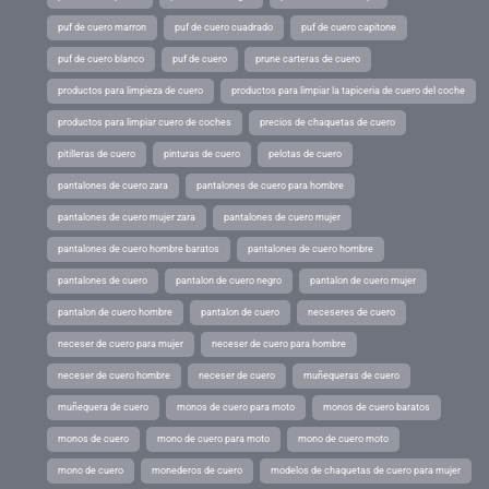
puf de cuero marron
puf de cuero cuadrado
puf de cuero capitone
puf de cuero blanco
puf de cuero
prune carteras de cuero
productos para limpieza de cuero
productos para limpiar la tapiceria de cuero del coche
productos para limpiar cuero de coches
precios de chaquetas de cuero
pitilleras de cuero
pinturas de cuero
pelotas de cuero
pantalones de cuero zara
pantalones de cuero para hombre
pantalones de cuero mujer zara
pantalones de cuero mujer
pantalones de cuero hombre baratos
pantalones de cuero hombre
pantalones de cuero
pantalon de cuero negro
pantalon de cuero mujer
pantalon de cuero hombre
pantalon de cuero
neceseres de cuero
neceser de cuero para mujer
neceser de cuero para hombre
neceser de cuero hombre
neceser de cuero
muñequeras de cuero
muñequera de cuero
monos de cuero para moto
monos de cuero baratos
monos de cuero
mono de cuero para moto
mono de cuero moto
mono de cuero
monederos de cuero
modelos de chaquetas de cuero para mujer