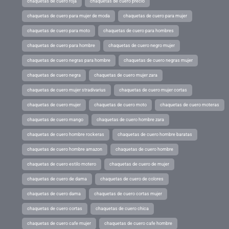
chaquetas de cuero roja
chaquetas de cuero precio
chaquetas de cuero para mujer de moda
chaquetas de cuero para mujer
chaquetas de cuero para moto
chaquetas de cuero para hombres
chaquetas de cuero para hombre
chaquetas de cuero negro mujer
chaquetas de cuero negras para hombre
chaquetas de cuero negras mujer
chaquetas de cuero negra
chaquetas de cuero mujer zara
chaquetas de cuero mujer stradivarius
chaquetas de cuero mujer cortas
chaquetas de cuero mujer
chaquetas de cuero moto
chaquetas de cuero moteras
chaquetas de cuero mango
chaquetas de cuero hombre zara
chaquetas de cuero hombre rockeras
chaquetas de cuero hombre baratas
chaquetas de cuero hombre amazon
chaquetas de cuero hombre
chaquetas de cuero estilo motero
chaquetas de cuero de mujer
chaquetas de cuero de dama
chaquetas de cuero de colores
chaquetas de cuero dama
chaquetas de cuero cortas mujer
chaquetas de cuero cortas
chaquetas de cuero chica
chaquetas de cuero cafe mujer
chaquetas de cuero cafe hombre