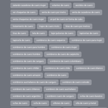
zalando cazadoras de cuero mujer
volantes de cuero
vestidos de cuero
ver chaquetas de cuero
venta de cuero por metro
venta de cazadoras de cuero
venta chaquetas de cuero mujer
un puf de cuero en forma de cubo
tratamiento de cuero
trajes de cuero moto
tiras de cuero por metros
tiras de cuero
tela de cuero
tejer pulseras de cuero
tapicerias de cuero
tapicería de cuero
sombreros de cuero vaqueros
sombreros de cuero para mujer
sombreros de cuero para hombre
sombreros de cuero mujer
sombreros de cuero hombre
sombreros de cuero de carpincho
sombreros de cuero de canguro
sombreros de cuero colombiano
sombreros de cuero chillán
sombreros de cuero chile
sombreros de cuero blanco
sombreros de cuero amazon
sombreros de cuero
sombreros australianos de cuero de canguro
sombrero de cuero comodo
sombrero de cuero chilenos
sombrero de cuero australiano
sombrero de cuero argentino
sombrero cuero de canguro
sofas de cuero baratos
sofas de cuero
sofa de cuero
sillones de cuero
silla de cuero y metal