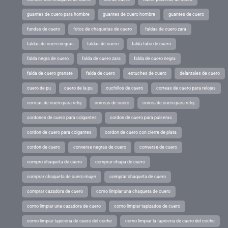
guantes de cuero para hombre
guantes de cuero hombre
guantes de cuero
fundas de cuero
fotos de chaquetas de cuero
faldas de cuero zara
faldas de cuero negras
faldas de cuero
falda tubo de cuero
falda negra de cuero
falda de cuero zara
falda de cuero negra
falda de cuero granate
falda de cuero
estuches de cuero
delantales de cuero
cuero de pu
cuero de la pu
cuchillos de cuero
correas de cuero para relojes
correas de cuero para reloj
correas de cuero
correa de cuero para reloj
cordones de cuero para colgantes
cordon de cuero para pulseras
cordon de cuero para colgantes
cordon de cuero con cierre de plata
cordon de cuero
converse negras de cuero
converse de cuero
compro chaqueta de cuero
comprar chupa de cuero
comprar chaqueta de cuero mujer
comprar chaqueta de cuero
comprar cazadora de cuero
como limpiar una chaqueta de cuero
como limpiar una cazadora de cuero
como limpiar tapizados de cuero
como limpiar tapiceria de cuero del coche
como limpiar la tapiceria de cuero del coche