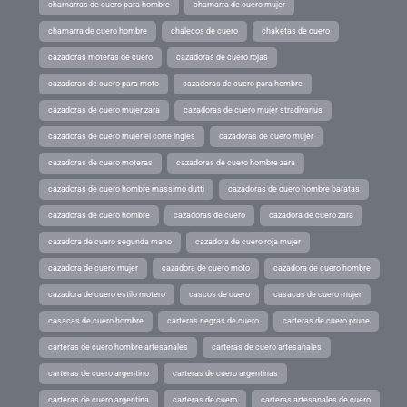
chamarras de cuero para hombre
chamarra de cuero mujer
chamarra de cuero hombre
chalecos de cuero
chaketas de cuero
cazadoras moteras de cuero
cazadoras de cuero rojas
cazadoras de cuero para moto
cazadoras de cuero para hombre
cazadoras de cuero mujer zara
cazadoras de cuero mujer stradivarius
cazadoras de cuero mujer el corte ingles
cazadoras de cuero mujer
cazadoras de cuero moteras
cazadoras de cuero hombre zara
cazadoras de cuero hombre massimo dutti
cazadoras de cuero hombre baratas
cazadoras de cuero hombre
cazadoras de cuero
cazadora de cuero zara
cazadora de cuero segunda mano
cazadora de cuero roja mujer
cazadora de cuero mujer
cazadora de cuero moto
cazadora de cuero hombre
cazadora de cuero estilo motero
cascos de cuero
casacas de cuero mujer
casacas de cuero hombre
carteras negras de cuero
carteras de cuero prune
carteras de cuero hombre artesanales
carteras de cuero artesanales
carteras de cuero argentino
carteras de cuero argentinas
carteras de cuero argentina
carteras de cuero
carteras artesanales de cuero