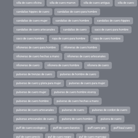
silla de cuero oficina
silla de cuero marron
silla de cuero antigua
silla de cuero
sandalias hippies de cuero
sandalias de cuero para hombre
sandalias de cuero mujer
sandalias de cuero hombre
sandalias de cuero hippies
sandalias de cuero artesanales
sandalias de cuero
saco de cuero para hombre
saco de cuero hombre
ropa de cuero para hombre
ropa de cuero hombre
riñoneras de cuero para hombre
riñoneras de cuero hombre
riñoneras de cuero hechas a mano
riñoneras de cuero artesanales
riñoneras de cuero
riñonera de cuero hombre
riñonera de cuero
pulseras de trenzas de cuero
pulseras de hombre de cuero
pulseras de cuero y plata para mujer
pulseras de cuero para mujer
pulseras de cuero mujer
pulseras de cuero hombre viceroy
pulseras de cuero hombre
pulseras de cuero hechas a mano
pulseras de cuero artesanales
pulseras de cuero
pulseras de cordon de cuero
pulseras artesanales de cuero
pulsera de cuero hombre
pulsera de cuero
puff de cuero ecologico
puff de cuero baratos
puff cuero gris
puff baul cuero
puf de cuero precio
puf de cuero negro
puf de cuero marroqui