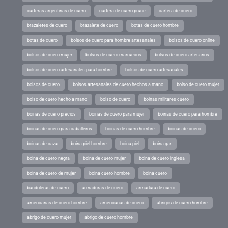
carteras argentinas de cuero
cartera de cuero prune
cartera de cuero
brazaletes de cuero
brazalete de cuero
botas de cuero hombre
botas de cuero
bolsos de cuero para hombre artesanales
bolsos de cuero online
bolsos de cuero mujer
bolsos de cuero marruecos
bolsos de cuero artesanos
bolsos de cuero artesanales para hombre
bolsos de cuero artesanales
bolsos de cuero
bolsos artesanales de cuero hechos a mano
bolso de cuero mujer
bolso de cuero hecho a mano
bolso de cuero
boinas militares cuero
boinas de cuero precios
boinas de cuero para mujer
boinas de cuero para hombre
boinas de cuero para caballeros
boinas de cuero hombre
boinas de cuero
boinas de caza
boina piel hombre
boina piel
boina gar
boina de cuero negra
boina de cuero mujer
boina de cuero inglesa
boina de cuero de mujer
boina cuero hombre
boina cuero
bandoleras de cuero
armaduras de cuero
armadura de cuero
americanas de cuero hombre
americanas de cuero
abrigos de cuero hombre
abrigo de cuero mujer
abrigo de cuero hombre