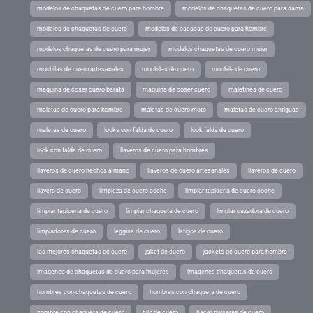
modelos de chaquetas de cuero para hombre
modelos de chaquetas de cuero para dama
modelos de chaquetas de cuero
modelos de casacas de cuero para hombre
modelos chaquetas de cuero para mujer
modelos chaquetas de cuero mujer
mochilas de cuero artesanales
mochilas de cuero
mochila de cuero
maquina de coser cuero barata
maquina de coser cuero
maletines de cuero
maletas de cuero para hombre
maletas de cuero moto
maletas de cuero antiguas
maletas de cuero
looks con falda de cuero
look falda de cuero
look con falda de cuero
llaveros de cuero para hombres
llaveros de cuero hechos a mano
llaveros de cuero artesanales
llaveros de cuero
llavero de cuero
limpieza de cuero coche
limpiar tapiceria de cuero coche
limpiar tapiceria de cuero
limpiar chaqueta de cuero
limpiar cazadora de cuero
limpiadores de cuero
leggins de cuero
latigos de cuero
las mejores chaquetas de cuero
jaket de cuero
jackets de cuero para hombre
imagenes de chaquetas de cuero para mujeres
imagenes chaquetas de cuero
hombres con chaquetas de cuero
hombres con chaqueta de cuero
hombre con chaqueta de cuero
hilo de cuero
hacer pulseras de cuero