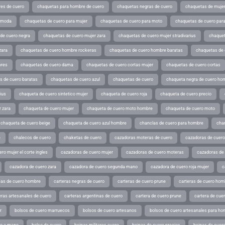
es de cuero
chaquetas para hombre de cuero
chaquetas negras de cuero
chaquetas de mujer
e moda
chaquetas de cuero para mujer
chaquetas de cuero para moto
chaquetas de cuero par
de cuero negra
chaquetas de cuero mujer zara
chaquetas de cuero mujer stradivarius
chaquet
zara
chaquetas de cuero hombre rockeras
chaquetas de cuero hombre baratas
chaquetas de
ores
chaquetas de cuero dama
chaquetas de cuero cortas mujer
chaquetas de cuero cortas
s de cuero baratas
chaquetas de cuero azul
chaquetas de cuero
chaqueta negra de cuero ho
ius
chaqueta de cuero sintetico mujer
chaqueta de cuero roja
chaqueta de cuero precio
 zara
chaqueta de cuero mujer
chaqueta de cuero moto hombre
chaqueta de cuero moto
chaqueta de cuero beige
chaqueta de cuero azul hombre
chanclas de cuero para hombre
cha
e
chalecos de cuero
chaketas de cuero
cazadoras moteras de cuero
cazadoras de cuero
ro mujer el corte ingles
cazadoras de cuero mujer
cazadoras de cuero moteras
cazadoras de
cazadora de cuero zara
cazadora de cuero segunda mano
cazadora de cuero roja mujer
c
as de cuero hombre
carteras negras de cuero
carteras de cuero prune
carteras de cuero hom
eras artesanales de cuero
carteras argentinas de cuero
cartera de cuero prune
cartera de cue
r
bolsos de cuero marruecos
bolsos de cuero artesanos
bolsos de cuero artesanales para ho
ho a mano
bolso de cuero
boinas militares cuero
boinas de cuero precios
boinas de cuero