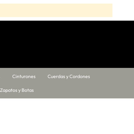
s
Cinturones
Cuerdas y Cordones
Zapatos y Botas