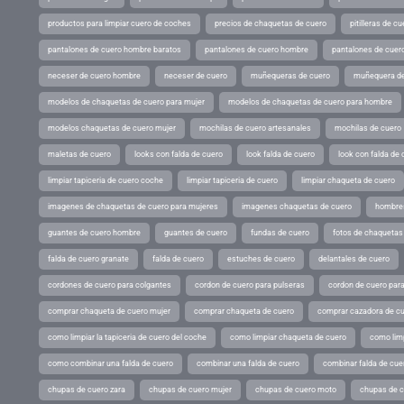
productos para limpiar cuero de coches
precios de chaquetas de cuero
pitilleras de cu
pantalones de cuero hombre baratos
pantalones de cuero hombre
pantalones de cuer
neceser de cuero hombre
neceser de cuero
muñequeras de cuero
muñequera de
modelos de chaquetas de cuero para mujer
modelos de chaquetas de cuero para hombre
modelos chaquetas de cuero mujer
mochilas de cuero artesanales
mochilas de cuero
maletas de cuero
looks con falda de cuero
look falda de cuero
look con falda de 
limpiar tapiceria de cuero coche
limpiar tapiceria de cuero
limpiar chaqueta de cuero
imagenes de chaquetas de cuero para mujeres
imagenes chaquetas de cuero
hombres
guantes de cuero hombre
guantes de cuero
fundas de cuero
fotos de chaquetas
falda de cuero granate
falda de cuero
estuches de cuero
delantales de cuero
cordones de cuero para colgantes
cordon de cuero para pulseras
cordon de cuero par
comprar chaqueta de cuero mujer
comprar chaqueta de cuero
comprar cazadora de c
como limpiar la tapiceria de cuero del coche
como limpiar chaqueta de cuero
como limp
como combinar una falda de cuero
combinar una falda de cuero
combinar falda de cue
chupas de cuero zara
chupas de cuero mujer
chupas de cuero moto
chupas de 