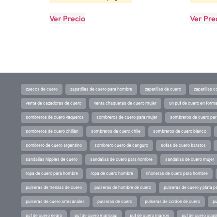
Ver Precio
Ver Pre
zuecos de cuero
zapatillas de cuero para hombre
zapatillas de cuero
zapatillas 
venta de cazadoras de cuero
venta chaquetas de cuero mujer
un puf de cuero en form
sombreros de cuero vaqueros
sombreros de cuero para mujer
sombreros de cuero pa
sombreros de cuero chillán
sombreros de cuero chile
sombreros de cuero blanco
sombrero de cuero argentino
sombrero cuero de canguro
sofas de cuero baratos
sandalias hippies de cuero
sandalias de cuero para hombre
sandalias de cuero mujer
ropa de cuero para hombre
ropa de cuero hombre
riñoneras de cuero para hombre
pulseras de trenzas de cuero
pulseras de hombre de cuero
pulseras de cuero y plata p
pulseras de cuero artesanales
pulseras de cuero
pulseras de cordon de cuero
pu
puf de cuero negro
puf de cuero marroqui
puf de cuero marron
puf de cuero cuad