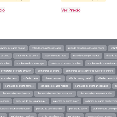
cio
Ver Precio
converse de cuero negras
zalando chaquetas de cuero
zalando cazadoras de cuero mujer
volan
a de cubo
tratamiento de cuero
trajes de cuero moto
tiras de cuero por metros
tiras de c
ra hombre
sombreros de cuero mujer
sombreros de cuero hombre
sombreros de cuero de car
sombreros de cuero amazon
sombreros de cuero
sombreros australianos de cuero de canguro
sofas de cuero
sofa de cuero
sillones de cuero
silla de cuero y metal
silla de cuero ofic
sandalias de cuero hombre
sandalias de cuero hippies
sandalias de cuero artesanales
s
riñoneras de cuero hombre
riñoneras de cuero hechas a mano
riñoneras de cuero artesanales
ara mujer
pulseras de cuero para mujer
pulseras de cuero mujer
pulseras de cuero hombre vic
lseras artesanales de cuero
pulsera de cuero hombre
pulsera de cuero
puff de cuero ecologic
rado
puf de cuero capitone
puf de cuero blanco
puf de cuero
prune carteras de cuero