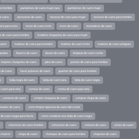
ara hombre
pantalones de cuero mujer zara
pantalones de cuero mujer
e cuero
neceseres de cuero
neceser de cuero para mujer
neceser de cuero para hombre
ero para moto
mono de cuero moto
mono de cuero
monederos de cuero
s de cuero para hombre
modelos chaquetas de cuero para mujer
cuero
maletas de cuero para hombre
maletas de cuero moto
maletas de cuero antiguas
sanales
llaveros de cuero
llavero de cuero
limpieza de cuero coche
s mejores chaquetas de cuero
jaket de cuero
jackets de cuero para hombre
o de cuero
hacer pulseras de cuero
guantes de cuero para hombre
o
falda negra de cuero
falda de cuero zara
falda de cuero negra
 cuero para reloj
correas de cuero
correa de cuero para reloj
converse de cuero
compro chaqueta de cuero
comprar chupa de cuero
pizados de cuero
como limpiar tapiceria de cuero del coche
de cuero negra para fiesta
como combinar una falda de cuero negra
o
cinturones de cuero hombre
cinturones de cuero
cinturon de cuero
cintas de cuero
o marron
chupa de cuero
chumpas de cuero para hombre
chquetas de cuero