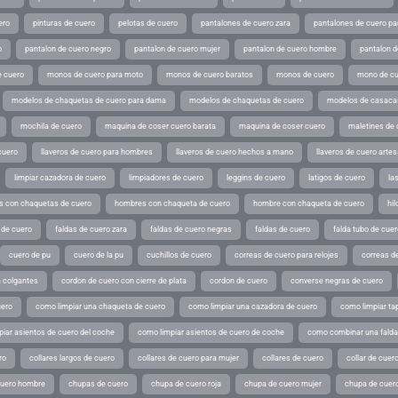
ero
pinturas de cuero
pelotas de cuero
pantalones de cuero zara
pantalones de cuero p
o
pantalon de cuero negro
pantalon de cuero mujer
pantalon de cuero hombre
pantalon d
 cuero
monos de cuero para moto
monos de cuero baratos
monos de cuero
mono de cu
modelos de chaquetas de cuero para dama
modelos de chaquetas de cuero
modelos de casaca
mochila de cuero
maquina de coser cuero barata
maquina de coser cuero
maletines de 
cuero
llaveros de cuero para hombres
llaveros de cuero hechos a mano
llaveros de cuero arte
limpiar cazadora de cuero
limpiadores de cuero
leggins de cuero
latigos de cuero
la
 con chaquetas de cuero
hombres con chaqueta de cuero
hombre con chaqueta de cuero
hil
 de cuero
faldas de cuero zara
faldas de cuero negras
faldas de cuero
falda tubo de cuer
cuero de pu
cuero de la pu
cuchillos de cuero
correas de cuero para relojes
correas de
a colgantes
cordon de cuero con cierre de plata
cordon de cuero
converse negras de cuero
uero
como limpiar una chaqueta de cuero
como limpiar una cazadora de cuero
como limpiar ta
iar asientos de cuero del coche
como limpiar asientos de cuero de coche
como combinar una falda 
ro
collares largos de cuero
collares de cuero para mujer
collares de cuero
collar de cuer
cuero hombre
chupas de cuero
chupa de cuero roja
chupa de cuero mujer
chupa de cuer