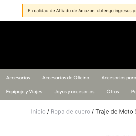
En calidad de Afiliado de Amazon, obtengo ingresos po
Accesorios
Accesorios de Oficina
Accesorios para
Equipaje y Viajes
Joyas y accesorios
Otros
Pa
Inicio
/
Ropa de cuero
/ Traje de Moto