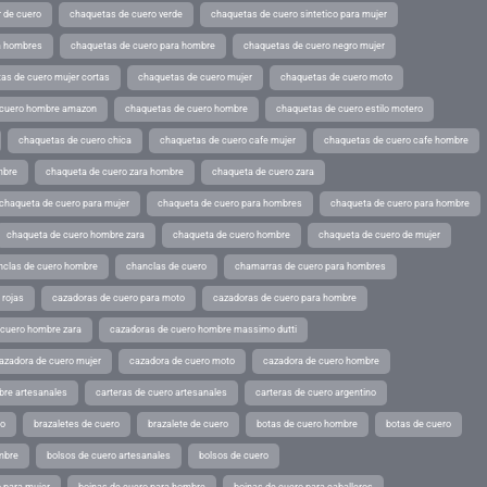
 de cuero
chaquetas de cuero verde
chaquetas de cuero sintetico para mujer
a hombres
chaquetas de cuero para hombre
chaquetas de cuero negro mujer
as de cuero mujer cortas
chaquetas de cuero mujer
chaquetas de cuero moto
 cuero hombre amazon
chaquetas de cuero hombre
chaquetas de cuero estilo motero
chaquetas de cuero chica
chaquetas de cuero cafe mujer
chaquetas de cuero cafe hombre
mbre
chaqueta de cuero zara hombre
chaqueta de cuero zara
chaqueta de cuero para mujer
chaqueta de cuero para hombres
chaqueta de cuero para hombre
chaqueta de cuero hombre zara
chaqueta de cuero hombre
chaqueta de cuero de mujer
nclas de cuero hombre
chanclas de cuero
chamarras de cuero para hombres
 rojas
cazadoras de cuero para moto
cazadoras de cuero para hombre
 cuero hombre zara
cazadoras de cuero hombre massimo dutti
azadora de cuero mujer
cazadora de cuero moto
cazadora de cuero hombre
bre artesanales
carteras de cuero artesanales
carteras de cuero argentino
ro
brazaletes de cuero
brazalete de cuero
botas de cuero hombre
botas de cuero
mbre
bolsos de cuero artesanales
bolsos de cuero
 para mujer
boinas de cuero para hombre
boinas de cuero para caballeros