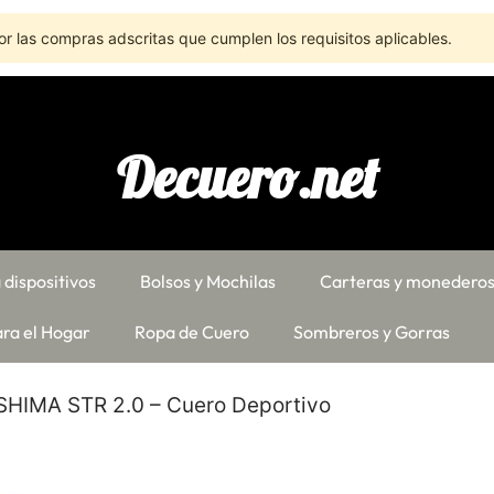
r las compras adscritas que cumplen los requisitos aplicables.
Decuero.net
 dispositivos
Bolsos y Mochilas
Carteras y monedero
ra el Hogar
Ropa de Cuero
Sombreros y Gorras
 SHIMA STR 2.0 – Cuero Deportivo