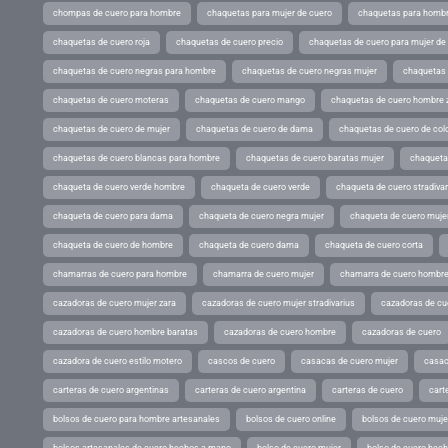
chompas de cuero para hombre
chaquetas para mujer de cuero
chaquetas para hombr
chaquetas de cuero roja
chaquetas de cuero precio
chaquetas de cuero para mujer d
chaquetas de cuero negras para hombre
chaquetas de cuero negras mujer
chaquetas 
chaquetas de cuero moteras
chaquetas de cuero mango
chaquetas de cuero hombre 
chaquetas de cuero de mujer
chaquetas de cuero de dama
chaquetas de cuero de col
chaquetas de cuero blancas para hombre
chaquetas de cuero baratas mujer
chaqueta
chaqueta de cuero verde hombre
chaqueta de cuero verde
chaqueta de cuero stradivar
chaqueta de cuero para dama
chaqueta de cuero negra mujer
chaqueta de cuero mujer
chaqueta de cuero de hombre
chaqueta de cuero dama
chaqueta de cuero corta
chamarras de cuero para hombre
chamarra de cuero mujer
chamarra de cuero hombr
cazadoras de cuero mujer zara
cazadoras de cuero mujer stradivarius
cazadoras de cue
cazadoras de cuero hombre baratas
cazadoras de cuero hombre
cazadoras de cuero
cazadora de cuero estilo motero
cascos de cuero
casacas de cuero mujer
casac
carteras de cuero argentinas
carteras de cuero argentina
carteras de cuero
cart
bolsos de cuero para hombre artesanales
bolsos de cuero online
bolsos de cuero muje
bolsos artesanales de cuero hechos a mano
bolso de cuero mujer
bolso de cuero hec