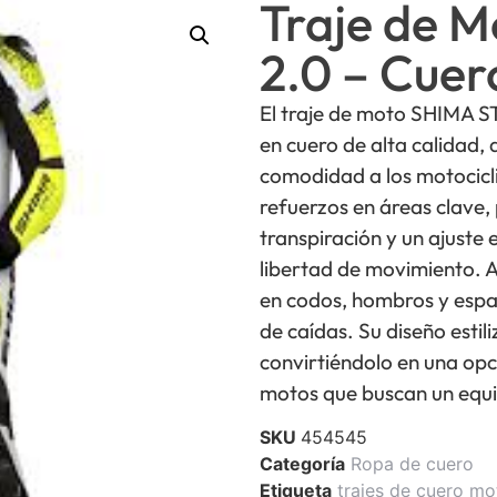
Traje de 
2.0 – Cuer
El traje de moto SHIMA ST
en cuero de alta calidad,
comodidad a los motocicl
refuerzos en áreas clave,
transpiración y un ajust
libertad de movimiento. A
en codos, hombros y espa
de caídas. Su diseño estil
convirtiéndolo en una opci
motos que buscan un equil
SKU
454545
Categoría
Ropa de cuero
Etiqueta
trajes de cuero mo