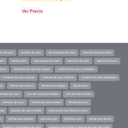
Ver Precio
tes de cuero
vestidos de cuero
ver chaquetas de cuero
venta de cuero por metro
uero
tela de cuero
tejer pulseras de cuero
tapicerias de cuero
tapicería de cuero
pincho
sombreros de cuero de canguro
sombreros de cuero colombiano
sombrero de cuero comodo
sombrero de cuero chilenos
sombrero de cuero australiano
ina
silla de cuero marron
silla de cuero antigua
silla de cuero
andalias de cuero
saco de cuero para hombre
saco de cuero hombre
riñoneras de cuero
riñonera de cuero hombre
riñonera de cuero
eroy
pulseras de cuero hombre
pulseras de cuero hechas a mano
o
puff de cuero baratos
puff cuero gris
puff baul cuero
puf de cuero precio
productos para limpieza de cuero
productos para limpiar la tapiceria de cuero del coche