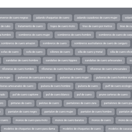
converse de cuero negras
zalando chaquetas de cuero
zalando cazadoras de cuero mujer
volan
a de cubo
tratamiento de cuero
trajes de cuero moto
tiras de cuero por metros
tiras de c
ra hombre
sombreros de cuero mujer
sombreros de cuero hombre
sombreros de cuero de car
sombreros de cuero amazon
sombreros de cuero
sombreros australianos de cuero de canguro
sofas de cuero
sofa de cuero
sillones de cuero
silla de cuero y metal
silla de cuero ofic
sandalias de cuero hombre
sandalias de cuero hippies
sandalias de cuero artesanales
s
riñoneras de cuero hombre
riñoneras de cuero hechas a mano
riñoneras de cuero artesanales
ara mujer
pulseras de cuero para mujer
pulseras de cuero mujer
pulseras de cuero hombre vic
lseras artesanales de cuero
pulsera de cuero hombre
pulsera de cuero
puff de cuero ecologic
rado
puf de cuero capitone
puf de cuero blanco
puf de cuero
prune carteras de cuero
ero
pinturas de cuero
pelotas de cuero
pantalones de cuero zara
pantalones de cuero p
o
pantalon de cuero negro
pantalon de cuero mujer
pantalon de cuero hombre
pantalon d
 cuero
monos de cuero para moto
monos de cuero baratos
monos de cuero
mono de cu
modelos de chaquetas de cuero para dama
modelos de chaquetas de cuero
modelos de casaca