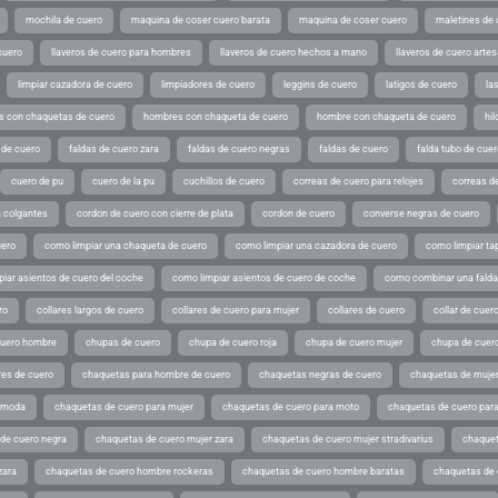
mochila de cuero
maquina de coser cuero barata
maquina de coser cuero
maletines de 
cuero
llaveros de cuero para hombres
llaveros de cuero hechos a mano
llaveros de cuero arte
limpiar cazadora de cuero
limpiadores de cuero
leggins de cuero
latigos de cuero
la
 con chaquetas de cuero
hombres con chaqueta de cuero
hombre con chaqueta de cuero
hil
 de cuero
faldas de cuero zara
faldas de cuero negras
faldas de cuero
falda tubo de cuer
cuero de pu
cuero de la pu
cuchillos de cuero
correas de cuero para relojes
correas de
a colgantes
cordon de cuero con cierre de plata
cordon de cuero
converse negras de cuero
uero
como limpiar una chaqueta de cuero
como limpiar una cazadora de cuero
como limpiar ta
iar asientos de cuero del coche
como limpiar asientos de cuero de coche
como combinar una falda 
ro
collares largos de cuero
collares de cuero para mujer
collares de cuero
collar de cuer
cuero hombre
chupas de cuero
chupa de cuero roja
chupa de cuero mujer
chupa de cuer
es de cuero
chaquetas para hombre de cuero
chaquetas negras de cuero
chaquetas de mujer
e moda
chaquetas de cuero para mujer
chaquetas de cuero para moto
chaquetas de cuero par
de cuero negra
chaquetas de cuero mujer zara
chaquetas de cuero mujer stradivarius
chaquet
zara
chaquetas de cuero hombre rockeras
chaquetas de cuero hombre baratas
chaquetas de