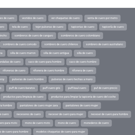
tes de cuero
vestidos de cuero
ver chaquetas de cuero
venta de cuero por metro
uero
tela de cuero
tejer pulseras de cuero
tapicerias de cuero
tapicería de cuero
pincho
sombreros de cuero de canguro
sombreros de cuero colombiano
sombrero de cuero comodo
sombrero de cuero chilenos
sombrero de cuero australiano
ina
silla de cuero marron
silla de cuero antigua
silla de cuero
andalias de cuero
saco de cuero para hombre
saco de cuero hombre
riñoneras de cuero
riñonera de cuero hombre
riñonera de cuero
eroy
pulseras de cuero hombre
pulseras de cuero hechas a mano
o
puff de cuero baratos
puff cuero gris
puff baul cuero
puf de cuero precio
productos para limpieza de cuero
productos para limpiar la tapiceria de cuero del coche
ara hombre
pantalones de cuero mujer zara
pantalones de cuero mujer
e cuero
neceseres de cuero
neceser de cuero para mujer
neceser de cuero para hombre
ero para moto
mono de cuero moto
mono de cuero
monederos de cuero
s de cuero para hombre
modelos chaquetas de cuero para mujer