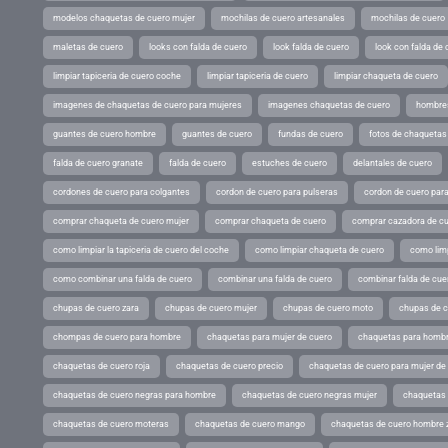
modelos chaquetas de cuero mujer
mochilas de cuero artesanales
mochilas de cuero
maletas de cuero
looks con falda de cuero
look falda de cuero
look con falda de 
limpiar tapiceria de cuero coche
limpiar tapiceria de cuero
limpiar chaqueta de cuero
imagenes de chaquetas de cuero para mujeres
imagenes chaquetas de cuero
hombres
guantes de cuero hombre
guantes de cuero
fundas de cuero
fotos de chaquetas
falda de cuero granate
falda de cuero
estuches de cuero
delantales de cuero
cordones de cuero para colgantes
cordon de cuero para pulseras
cordon de cuero par
comprar chaqueta de cuero mujer
comprar chaqueta de cuero
comprar cazadora de c
como limpiar la tapiceria de cuero del coche
como limpiar chaqueta de cuero
como limp
como combinar una falda de cuero
combinar una falda de cuero
combinar falda de cue
chupas de cuero zara
chupas de cuero mujer
chupas de cuero moto
chupas de 
chompas de cuero para hombre
chaquetas para mujer de cuero
chaquetas para hombr
chaquetas de cuero roja
chaquetas de cuero precio
chaquetas de cuero para mujer d
chaquetas de cuero negras para hombre
chaquetas de cuero negras mujer
chaquetas 
chaquetas de cuero moteras
chaquetas de cuero mango
chaquetas de cuero hombre 