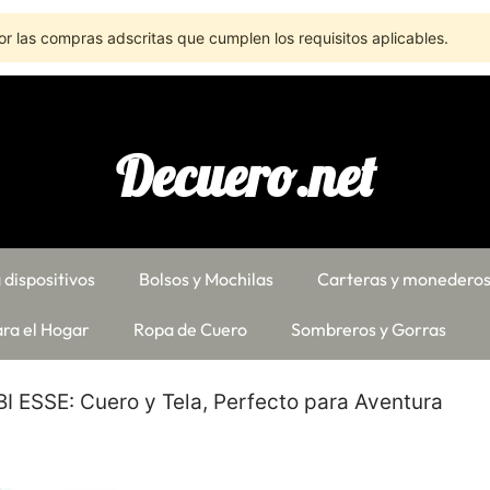
r las compras adscritas que cumplen los requisitos aplicables.
Decuero.net
 dispositivos
Bolsos y Mochilas
Carteras y monedero
ra el Hogar
Ropa de Cuero
Sombreros y Gorras
BI ESSE: Cuero y Tela, Perfecto para Aventura