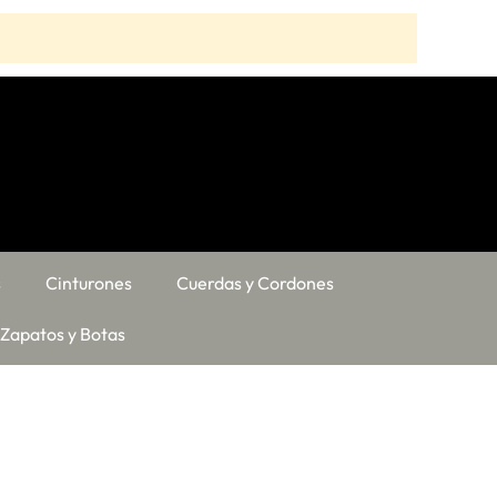
s
Cinturones
Cuerdas y Cordones
Zapatos y Botas