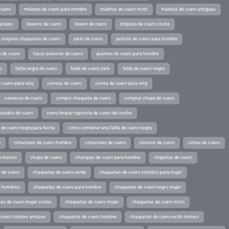
cuero
maletas de cuero para hombre
maletas de cuero moto
maletas de cuero antiguas
sanales
llaveros de cuero
llavero de cuero
limpieza de cuero coche
s mejores chaquetas de cuero
jaket de cuero
jackets de cuero para hombre
o de cuero
hacer pulseras de cuero
guantes de cuero para hombre
o
falda negra de cuero
falda de cuero zara
falda de cuero negra
 cuero para reloj
correas de cuero
correa de cuero para reloj
converse de cuero
compro chaqueta de cuero
comprar chupa de cuero
pizados de cuero
como limpiar tapiceria de cuero del coche
de cuero negra para fiesta
como combinar una falda de cuero negra
o
cinturones de cuero hombre
cinturones de cuero
cinturon de cuero
cintas de cuero
o marron
chupa de cuero
chumpas de cuero para hombre
chquetas de cuero
 de cuero
chaquetas de cuero verde
chaquetas de cuero sintetico para mujer
a hombres
chaquetas de cuero para hombre
chaquetas de cuero negro mujer
as de cuero mujer cortas
chaquetas de cuero mujer
chaquetas de cuero moto
 cuero hombre amazon
chaquetas de cuero hombre
chaquetas de cuero estilo motero