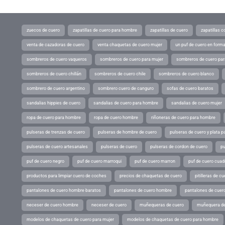
zuecos de cuero
zapatillas de cuero para hombre
zapatillas de cuero
zapatillas 
venta de cazadoras de cuero
venta chaquetas de cuero mujer
un puf de cuero en form
sombreros de cuero vaqueros
sombreros de cuero para mujer
sombreros de cuero pa
sombreros de cuero chillán
sombreros de cuero chile
sombreros de cuero blanco
sombrero de cuero argentino
sombrero cuero de canguro
sofas de cuero baratos
sandalias hippies de cuero
sandalias de cuero para hombre
sandalias de cuero mujer
ropa de cuero para hombre
ropa de cuero hombre
riñoneras de cuero para hombre
pulseras de trenzas de cuero
pulseras de hombre de cuero
pulseras de cuero y plata p
pulseras de cuero artesanales
pulseras de cuero
pulseras de cordon de cuero
pu
puf de cuero negro
puf de cuero marroqui
puf de cuero marron
puf de cuero cuad
productos para limpiar cuero de coches
precios de chaquetas de cuero
pitilleras de cu
pantalones de cuero hombre baratos
pantalones de cuero hombre
pantalones de cuer
neceser de cuero hombre
neceser de cuero
muñequeras de cuero
muñequera de
modelos de chaquetas de cuero para mujer
modelos de chaquetas de cuero para hombre