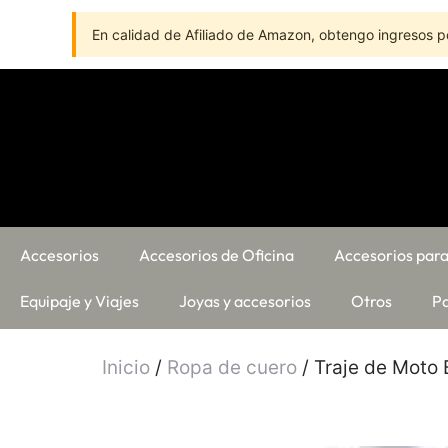
En calidad de Afiliado de Amazon, obtengo ingresos po
Accesorios
Accesorios de Oficina
Accesorios para
Equipaje y Viajes
Joyas y accesorios
Otros
Pa
Inicio
/
Ropa de cuero
/ Traje de Moto 