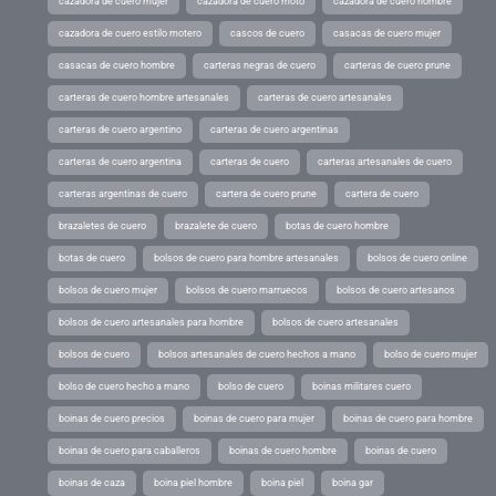
cazadora de cuero mujer
cazadora de cuero moto
cazadora de cuero hombre
cazadora de cuero estilo motero
cascos de cuero
casacas de cuero mujer
casacas de cuero hombre
carteras negras de cuero
carteras de cuero prune
carteras de cuero hombre artesanales
carteras de cuero artesanales
carteras de cuero argentino
carteras de cuero argentinas
carteras de cuero argentina
carteras de cuero
carteras artesanales de cuero
carteras argentinas de cuero
cartera de cuero prune
cartera de cuero
brazaletes de cuero
brazalete de cuero
botas de cuero hombre
botas de cuero
bolsos de cuero para hombre artesanales
bolsos de cuero online
bolsos de cuero mujer
bolsos de cuero marruecos
bolsos de cuero artesanos
bolsos de cuero artesanales para hombre
bolsos de cuero artesanales
bolsos de cuero
bolsos artesanales de cuero hechos a mano
bolso de cuero mujer
bolso de cuero hecho a mano
bolso de cuero
boinas militares cuero
boinas de cuero precios
boinas de cuero para mujer
boinas de cuero para hombre
boinas de cuero para caballeros
boinas de cuero hombre
boinas de cuero
boinas de caza
boina piel hombre
boina piel
boina gar