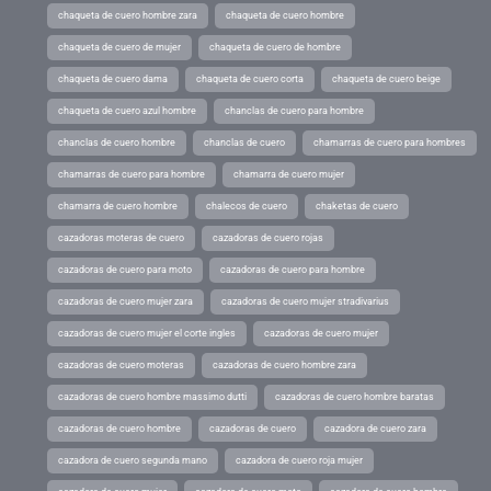
chaqueta de cuero hombre zara
chaqueta de cuero hombre
chaqueta de cuero de mujer
chaqueta de cuero de hombre
chaqueta de cuero dama
chaqueta de cuero corta
chaqueta de cuero beige
chaqueta de cuero azul hombre
chanclas de cuero para hombre
chanclas de cuero hombre
chanclas de cuero
chamarras de cuero para hombres
chamarras de cuero para hombre
chamarra de cuero mujer
chamarra de cuero hombre
chalecos de cuero
chaketas de cuero
cazadoras moteras de cuero
cazadoras de cuero rojas
cazadoras de cuero para moto
cazadoras de cuero para hombre
cazadoras de cuero mujer zara
cazadoras de cuero mujer stradivarius
cazadoras de cuero mujer el corte ingles
cazadoras de cuero mujer
cazadoras de cuero moteras
cazadoras de cuero hombre zara
cazadoras de cuero hombre massimo dutti
cazadoras de cuero hombre baratas
cazadoras de cuero hombre
cazadoras de cuero
cazadora de cuero zara
cazadora de cuero segunda mano
cazadora de cuero roja mujer