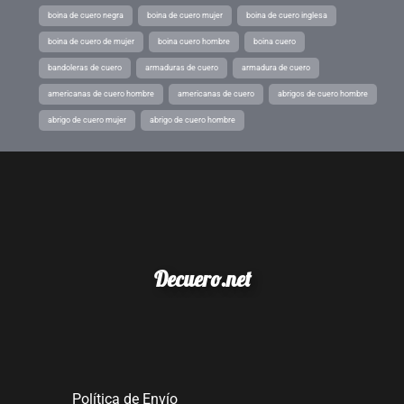
boina de cuero negra
boina de cuero mujer
boina de cuero inglesa
boina de cuero de mujer
boina cuero hombre
boina cuero
bandoleras de cuero
armaduras de cuero
armadura de cuero
americanas de cuero hombre
americanas de cuero
abrigos de cuero hombre
abrigo de cuero mujer
abrigo de cuero hombre
Decuero.net
Política de Envío