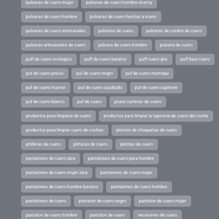
pulseras de cuero mujer
pulseras de cuero hombre viceroy
pulseras de cuero hombre
pulseras de cuero hechas a mano
pulseras de cuero artesanales
pulseras de cuero
pulseras de cordon de cuero
pulseras artesanales de cuero
pulsera de cuero hombre
pulsera de cuero
puff de cuero ecologico
puff de cuero baratos
puff cuero gris
puff baul cuero
puf de cuero precio
puf de cuero negro
puf de cuero marroqui
puf de cuero marron
puf de cuero cuadrado
puf de cuero capitone
puf de cuero blanco
puf de cuero
prune carteras de cuero
productos para limpieza de cuero
productos para limpiar la tapiceria de cuero del coche
productos para limpiar cuero de coches
precios de chaquetas de cuero
pitilleras de cuero
pinturas de cuero
pelotas de cuero
pantalones de cuero zara
pantalones de cuero para hombre
pantalones de cuero mujer zara
pantalones de cuero mujer
pantalones de cuero hombre baratos
pantalones de cuero hombre
pantalones de cuero
pantalon de cuero negro
pantalon de cuero mujer
pantalon de cuero hombre
pantalon de cuero
neceseres de cuero