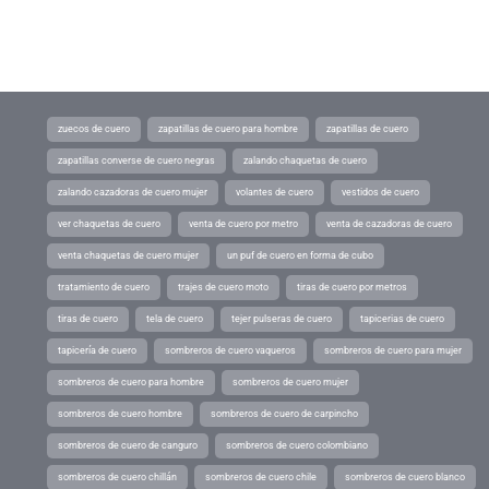
zuecos de cuero
zapatillas de cuero para hombre
zapatillas de cuero
zapatillas converse de cuero negras
zalando chaquetas de cuero
zalando cazadoras de cuero mujer
volantes de cuero
vestidos de cuero
ver chaquetas de cuero
venta de cuero por metro
venta de cazadoras de cuero
venta chaquetas de cuero mujer
un puf de cuero en forma de cubo
tratamiento de cuero
trajes de cuero moto
tiras de cuero por metros
tiras de cuero
tela de cuero
tejer pulseras de cuero
tapicerias de cuero
tapicería de cuero
sombreros de cuero vaqueros
sombreros de cuero para mujer
sombreros de cuero para hombre
sombreros de cuero mujer
sombreros de cuero hombre
sombreros de cuero de carpincho
sombreros de cuero de canguro
sombreros de cuero colombiano
sombreros de cuero chillán
sombreros de cuero chile
sombreros de cuero blanco