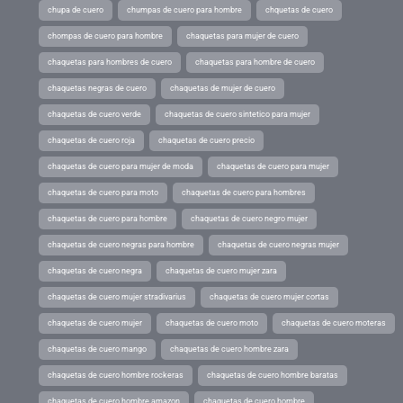
chupa de cuero
chumpas de cuero para hombre
chquetas de cuero
chompas de cuero para hombre
chaquetas para mujer de cuero
chaquetas para hombres de cuero
chaquetas para hombre de cuero
chaquetas negras de cuero
chaquetas de mujer de cuero
chaquetas de cuero verde
chaquetas de cuero sintetico para mujer
chaquetas de cuero roja
chaquetas de cuero precio
chaquetas de cuero para mujer de moda
chaquetas de cuero para mujer
chaquetas de cuero para moto
chaquetas de cuero para hombres
chaquetas de cuero para hombre
chaquetas de cuero negro mujer
chaquetas de cuero negras para hombre
chaquetas de cuero negras mujer
chaquetas de cuero negra
chaquetas de cuero mujer zara
chaquetas de cuero mujer stradivarius
chaquetas de cuero mujer cortas
chaquetas de cuero mujer
chaquetas de cuero moto
chaquetas de cuero moteras
chaquetas de cuero mango
chaquetas de cuero hombre zara
chaquetas de cuero hombre rockeras
chaquetas de cuero hombre baratas
chaquetas de cuero hombre amazon
chaquetas de cuero hombre