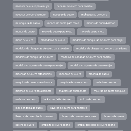
neceser de cuero para mujer
neceser de cuero para hombre
neceser de cuero hombre
neceser de cuero
muñequeras de cuero
muñequera de cuero
monos de cuero para moto
monos de cuero baratos
monos de cuero
mono de cuero para moto
mono de cuero moto
mono de cuero
monederos de cuero
modelos de chaquetas de cuero para mujer
modelos de chaquetas de cuero para hombre
modelos de chaquetas de cuero para dama
modelos de chaquetas de cuero
modelos de casacas de cuero para hombre
modelos chaquetas de cuero para mujer
modelos chaquetas de cuero mujer
mochilas de cuero artesanales
mochilas de cuero
mochila de cuero
maquina de coser cuero barata
maquina de coser cuero
maletines de cuero
maletas de cuero para hombre
maletas de cuero moto
maletas de cuero antiguas
maletas de cuero
looks con falda de cuero
look falda de cuero
look con falda de cuero
llaveros de cuero para hombres
llaveros de cuero hechos a mano
llaveros de cuero artesanales
llaveros de cuero
llavero de cuero
limpieza de cuero coche
limpiar tapiceria de cuero coche