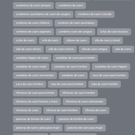
sombreros de cuero amazon
sombreros de cuero
sombreros australianos de cuero de canguro
sombrero de cuero comodo
sombrero de cuero chilenos
sombrero de cuero australiano
sombrero de cuero argentino
sombrero cuero de canguro
sofas de cuero baratos
sofas de cuero
sofa de cuero
sillones de cuero
silla de cuero y metal
silla de cuero oficina
silla de cuero marron
silla de cuero antigua
silla de cuero
sandalias hippies de cuero
sandalias de cuero para hombre
sandalias de cuero mujer
sandalias de cuero hombre
sandalias de cuero hippies
sandalias de cuero artesanales
sandalias de cuero
saco de cuero para hombre
saco de cuero hombre
ropa de cuero para hombre
ropa de cuero hombre
riñoneras de cuero para hombre
riñoneras de cuero hombre
riñoneras de cuero hechas a mano
riñoneras de cuero artesanales
riñoneras de cuero
riñonera de cuero hombre
riñonera de cuero
pulseras de trenzas de cuero
pulseras de hombre de cuero
pulseras de cuero y plata para mujer
pulseras de cuero para mujer