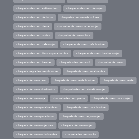
chaquetas de cuero estilo motero
chaquetas de cuero de mujer
chaquetas de cuero de dama
chaquetas de cuero de colores
chaquetas de cuero dama
chaquetas de cuero cortas mujer
chaquetas de cuero cortas
chaquetas de cuero chica
chaquetas de cuero cafe mujer
chaquetas de cuero cafe hombre
chaquetas de cuero blancas para hombre
chaquetas de cuero baratas mujer
chaquetas de cuero baratas
chaquetas de cuero azul
chaquetas de cuero
chaqueta negra de cuero hombre
chaqueta de cuero zara hombre
chaqueta de cuero zara
chaqueta de cuero verde hombre
chaqueta de cuero verde
chaqueta de cuero stradivarius
chaqueta de cuero sintetico mujer
chaqueta de cuero roja
chaqueta de cuero precio
chaqueta de cuero para mujer
chaqueta de cuero para hombres
chaqueta de cuero para hombre
chaqueta de cuero para dama
chaqueta de cuero negra mujer
chaqueta de cuero mujer zara
chaqueta de cuero mujer
chaqueta de cuero moto hombre
chaqueta de cuero moto