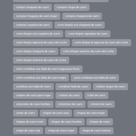
compro chaqueta de cuero
comprar chupa de cuero
comprar chaqueta de cuero mujer
comprar chaqueta de cuero
comprar cazadora de cuero
como limpiar una chaqueta de cuero
como limpiar una cazadora de cuero
como limpiar tapizados de cuero
como limpiar tapiceria de cuero del coche
como limpiar la tapiceria de cuero del coche
como limpiar chaqueta de cuero
como limpiar asientos de cuero del coche
como limpiar asientos de cuero de coche
como combinar una falda de cuero negra para fiesta
como combinar una falda de cuero negra
como combinar una falda de cuero
combinar una falda de cuero
combinar falda de cuero
collares largos de cuero
collares de cuero para mujer
collares de cuero
collar de cuero
cinturones de cuero hombre
cinturones de cuero
cinturon de cuero
cintas de cuero
chupas de cuero zara
chupas de cuero mujer
chupas de cuero moto
chupas de cuero hombre
chupas de cuero
chupa de cuero roja
chupa de cuero mujer
chupa de cuero marron