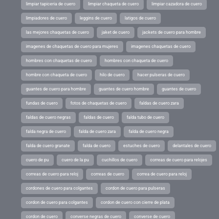
limpiar tapiceria de cuero
limpiar chaqueta de cuero
limpiar cazadora de cuero
limpiadores de cuero
leggins de cuero
latigos de cuero
las mejores chaquetas de cuero
jaket de cuero
jackets de cuero para hombre
imagenes de chaquetas de cuero para mujeres
imagenes chaquetas de cuero
hombres con chaquetas de cuero
hombres con chaqueta de cuero
hombre con chaqueta de cuero
hilo de cuero
hacer pulseras de cuero
guantes de cuero para hombre
guantes de cuero hombre
guantes de cuero
fundas de cuero
fotos de chaquetas de cuero
faldas de cuero zara
faldas de cuero negras
faldas de cuero
falda tubo de cuero
falda negra de cuero
falda de cuero zara
falda de cuero negra
falda de cuero granate
falda de cuero
estuches de cuero
delantales de cuero
cuero de pu
cuero de la pu
cuchillos de cuero
correas de cuero para relojes
correas de cuero para reloj
correas de cuero
correa de cuero para reloj
cordones de cuero para colgantes
cordon de cuero para pulseras
cordon de cuero para colgantes
cordon de cuero con cierre de plata
cordon de cuero
converse negras de cuero
converse de cuero